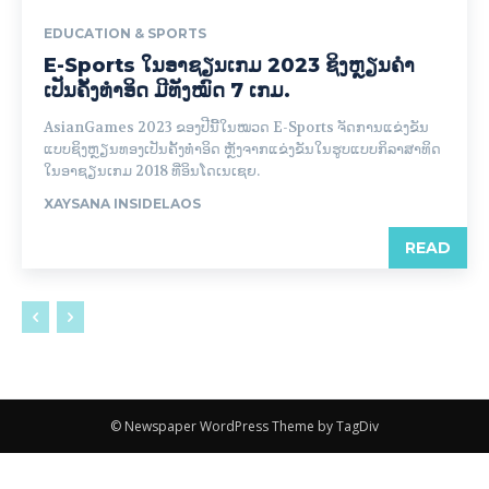
EDUCATION & SPORTS
E-Sports ໃນອາຊຽນເກມ 2023 ຊິງຫຼຽນຄຳ
ເປັນຄັ້ງທຳອິດ ມີທັງໝົດ 7 ເກມ.
AsianGames 2023 ຂອງປີນີ້ໃນໝວດ E-Sports ຈັດການແຂ່ງຂັນ
ແບບຊິງຫຼຽນທອງເປັນຄັ້ງທຳອິດ ຫຼັງຈາກແຂ່ງຂັນໃນຮູບແບບກິລາສາທິດ
ໃນອາຊຽນເກມ 2018 ທີ່ອິນໂດເນເຊຍ.
XAYSANA INSIDELAOS
READ
© Newspaper WordPress Theme by TagDiv