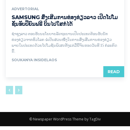
ADVERTORIAL
SAMSUNG ສົ່ງເສີມການທ່ອງທ່ຽວລາວ ເປີດໂປໂມ
ຊັ່ນຮັບປີ້ຍົນຟຣີ ບິນໄປໃສກໍໄດ້
ຊໍາຊຸງລາວ ຕອບຮັບນະໂຍບາຍລັດຖະບານເປີດປະເທດຕ້ອນຮັບນັກ
ທ່ອງທ່ຽວຈາກທົ່ວໂລກ ຂໍເປັນສ່ວນໜຶ່ງໃນການສົ່ງເສີມການທ່ອງທ່ຽວ
ພາຍໃນປະເທດດ້ວຍໂປໂມຊັ່ນພິເສດຕັ້ງແຕ່ມື້ນີ້ຈົນຮອດວັນທີ 15 ກໍລະກົດ
ນີ້.
SOUKANYA INSIDELAOS
READ
© Newspaper WordPress Theme by TagDiv