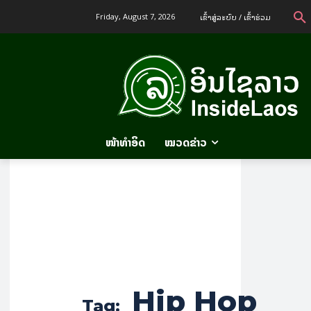
ເຂົ້າ​ສູ່​ລະ​ບົບ / ເຂົ້າ​ຮ່ວມ
Friday, August 7, 2026
ໜ້າທຳອິດ
ໝວດຂ່າວ
Hip Hop
Tag: