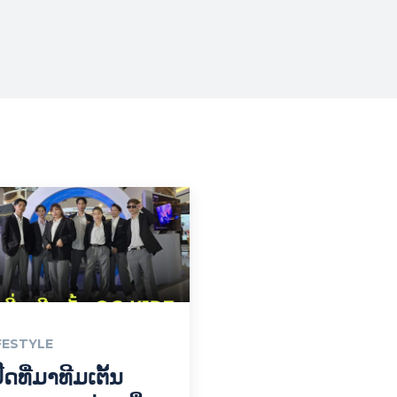
FESTYLE
ີດທີ່ມາທີມເຕັ້ນ