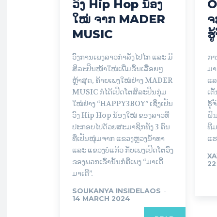
ວົງ Hip Hop ນ້ອງ
O
ໃໝ່ ຈາກ MADER
ຈ
MUSIC
ຮູ
ວົງການເພງລາວກໍາລັງໄປໄກ ແລະ ມີ
ກາ
ສິລະປິນໜ້າໃໝ່ເພີ່ມຂຶ້ນເລື້ອຍໆ
ມາ
ຫຼ້າສຸດ, ຄ້າຍເພງໃໝ່ຢ່າງ MADER
ແລ
MUSIC ກໍໄດ້ເປີດໂຕສິລະປິນກຸ່ມ
ເຕັ
ໃໝ່ຢ່າງ “HAPPY3BOY” ເຊິ່ງເປັນ
ຮູ້
ວົງ Hip Hop ນ້ອງໃໝ່ ຂອງລາວທີ່
ຝົນ
ປະກອບໄປດ້ວຍສະມາຊິກທັງ 3 ຄົນ
ທີມ
ທີ່ເປັນໜຸ່ມຈາກ ແຂວງຫຼວງນໍ້າທາ
ແຮ
ແລະ ແຂວງບໍ່ແກ້ວ ກັບເພງເປີດໂຕວົງ
XA
ຂອງພວກເຂົ້ານັ້ນກໍຄືເພງ “ມາເດີ້
22
ມາເດີ້”.
SOUKANYA INSIDELAOS
-
14 MARCH 2024