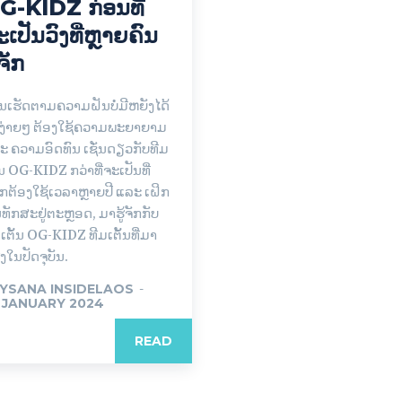
G-KIDZ ກ່ອນທີ່
ະເປັນວົງທີ່ຫຼາຍຄົນ
້ຈັກ
ນເຮັດຕາມຄວາມຝັນບໍ່ມີຫຍັງໄດ້
ງ່າຍໆ ຕ້ອງໃຊ້ຄວາມພະຍາຍາມ
ະ ຄວາມອົດທົນ ເຊັ່ນດຽວກັບທີມ
້ນ OG-KIDZ ກວ່າທີ່ຈະເປັນທີ່
ຈັກຕ້ອງໃຊ້ເວລາຫຼາຍປີ ແລະ ເຝິກ
ທັກສະຢູ່ຕະຫຼອດ, ມາຮູ້ຈັກກັບ
ເຕັ້ນ OG-KIDZ ທີມເຕັ້ນທີ່ມາ
ງໃນປັດຈຸບັນ.
YSANA INSIDELAOS
-
 JANUARY 2024
READ