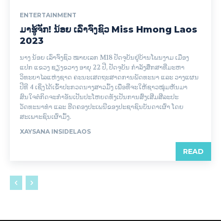
ENTERTAINMENT
ມາຮູ້ຈັກ! ນ້ອຍ ເລົ່າຈົ່ງຊົວ Miss Hmong Laos
2023
ນາງ ນ້ອຍ ເລົ່າຈົ່ງຊົວ ໝາຍເລກ M18 ປັດຈຸບັນຢູ່ບ້ານໂພນງາມ ເມືອງ
ແປກ ແຂວງ ຊຽງຂວາງ ອາຍຸ 22 ປີ, ປັດຈຸບັນ ກໍາລັງສຶກສາທີ່ມະຫາ
ວິທະຍາໄລແຫ່ງຊາດ ຄະນະເສດຖະສາດການພັດທະນາ ແລະ ວາງແຜນ
ປີທີ 4 ເຊິ່ງໄດ້ເຂົ້າປະກວດນາງສາວມົ້ງ ເພື່ອທີ່ຈະໃຫ້ຊາວໝຸ່ມຫັນມາ
ສົນໃຈຕໍ່ກິດຈະກຳອັນເປັນປະໂຫຍດທັງເປັນການສົ່ງເສີມສີລະປະ
ວັດທະນາທໍາ ແລະ ຮີດຄອງປະເພນີຂອງປະຊາຊົນບັນດາເຜົ່າ ໂດຍ
ສະເພາະຊົນເຜົ່າມົ້ງ.
XAYSANA INSIDELAOS
READ