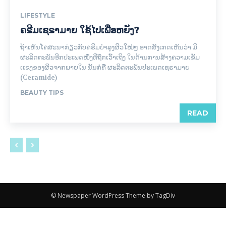
LIFESTYLE
ຄຣີມເຊຣາມາຍ ໃຊ້ໄປເພື່ອຫຍັງ?
ຖ້າເຫັນໂຄສະນາກ່ຽວກັບຄຣີມບຳລຸງຜິວໃໝ່ໆ ອາດສັງເກດເຫັນວ່າ ມີ
ຜະລິດຕະພັນອີກປະເພດໜຶ່ງທີ່ຖືກເວົ້າເຖິງ ໃນດ້ານການສ້າງຄວາມເຂັ້ມ
ເເຂງຂອງຜິວຈາກພາຍໃນ ນັ້ນກໍຄື ຜະລິດຕະພັນປະເພດເຊຣາມາຍ
(Ceramide)
BEAUTY TIPS
READ
© Newspaper WordPress Theme by TagDiv