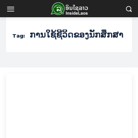
ການໃຊ້ຊີວິດຂອງນັກສຶກສາ
Tag: