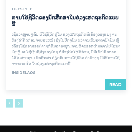
LIFESTYLE
ການໃຊ້ຊີວິດຂອງນັກສຶກສາໃນຊ່ວງເສດຖະກິດແບບ
ນີ້
ເຊື່ອວ່າຫຼາຍໆຄົນ ທີ່ໃຊ້ຊີວິດຢູ່ໃນ ຊ່ວງເສດຖະກິດທີ່ເຄື່ອງຂອງແພງ ຈະ
ຕ້ອງໄດ້ຄິດກ່ອນຈ່າຍສະເໝີ ເຊິ່ງໃນປັດຈຸບັນ ບໍ່ວ່າຈະເປັນລາຄານ້ຳມັນ ຫຼື
ເຄື່ອງໃຊ້ຂອງສອຍຕ່າງໆກໍຂຶ້ນລາຄາສູງ, ການທີ່ຈະອອກເດີນທາງໄປໃສມາ
ໃສ ຫຼື ຈະໃຊ້ເງິນຊື້ສິ່ງຂອງໃດໆ ກໍຕ້ອງຄິດໃຫ້ດີກ່ອນ, ມື້ນີ້ເຮົາມີໂອກາດ
ໄດ້ໄປສອບຖາມ ນັກສຶກສາ ກ່ຽວກັບການໃຊ້ຊີວິດ ວ່ານ້ອງໆ ມີວິທີການໃຊ້
ຈ່າຍແນວໃດ ໃນຊ່ວງເສດຖະກິດແບບນີ້.
INSIDELAOS
READ