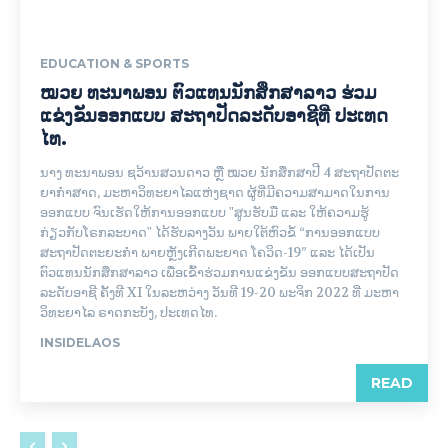
EDUCATION & SPORTS
ໝວຍ ທະນາພອນ ຕົວແທນນັກສຶກສາລາວ ຮ່ວມ
ແຂ່ງຂັນອອກແບບ ສະຖາປັດລະດັບອາຊີທີ່ ປະເທດ
ໄທ.
ນາງ ທະນາພອນ ຊວ້ານສວນດາວ ຫຼື ໝວຍ ນັກສຶກສາປີ 4 ສະຖາປັດຕະ
ຍາກໍາສາດ, ມະຫາວິທະຍາໄລແຫ່ງຊາດ ຜູ້ທີ່ມີຄວາມສາມາດໃນການ
ອອກແບບ ຈົນເຮັດໃຫ້ການອອກແບບ "ສູນຮັບມື ແລະ ໃຫ້ຄວາມຮູ້
ກ່ຽວກັບໂຣກລະບາດ" ໄດ້ຮັບລາງວັນ ພາຍໃຕ້ຫົວຂໍ້ “ການອອກແບບ
ສະຖາປັດຕະຍະກຳ ພາຍຫຼັງເກີດພະຍາດ ໂຄວິດ-19” ແລະ ໄດ້ເປັນ
ຕົວແທນນັກສຶກສາລາວ ເພື່ອເຂົ້າຮ່ວມການແຂ່ງຂັນ ອອກແບບສະຖາປັດ
ລະດັບອາຊີ ຄັ້ງທີ XI ໃນລະຫວ່າງ ວັນທີ 19-20 ພະຈິກ 2022 ທີ່ ມະຫາ
ວິທະຍາໄລ ຣາດກະບັງ, ປະເທດໄທ.
INSIDELAOS
READ