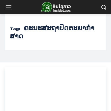
ຄະນະສະຖາປັດຕະຍາກຳ
Tag:
ສາດ