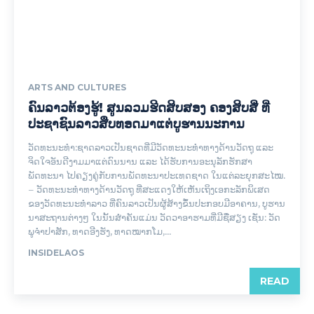
ARTS AND CULTURES
ຄົນລາວຕ້ອງຮູ້! ສູນລວມຮີດສິບສອງ ຄອງສິບສີ່ ທີ່
ປະຊາຊົນລາວສືບທອດມາແຕ່ບູຮານນະການ
ວັດທະນະທໍາ:ຊາດລາວເປັນຊາດທີ່ມີວັດທະນະທໍາທາງດ້ານວັດຖຸ ແລະ
ຈິດໃຈອັນດີງາມມາແຕ່ດົນນານ ແລະ ໄດ້ຮັບການອະນຸລັກຮັກສາ
ພັດທະນາ ໄປຄຽງຄູ່ກັບການພັດທະນາປະເທດຊາດ ໃນແຕ່ລະຍຸກສະໄໝ.
– ວັດທະນະທໍາທາງດ້ານວັດຖຸ ທີ່ສະແດງໃຫ້ເຫັນເຖິງເອກະລັກພິເສດ
ຂອງວັດທະນະທໍາລາວ ທີ່ຄົນລາວເປັນຜູ້ສ້າງຂຶ້ນປະກອບມີອາຄານ, ບູຮານ
ນາສະຖານຕ່າງໆ ໃນນັ້ນສຳຄັນແມ່ນ ວັດວາອາຮາມທີ່ມີຊື່ສຽງ ເຊັ່ນ: ວັດ
ພູຈຳປາສັກ, ທາດອີງຮັງ, ທາດໝາກໂມ,...
INSIDELAOS
READ