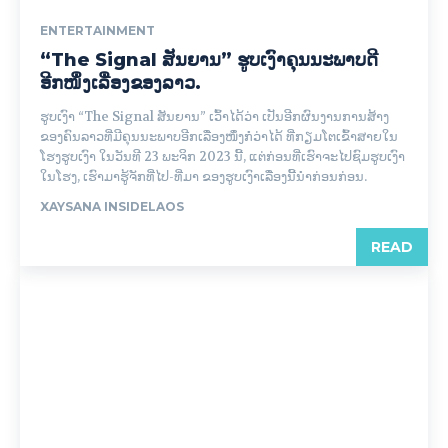
ENTERTAINMENT
“The Signal ສັນຍານ” ຮູບເງົາຄຸນນະພາບດີ
ອີກໜຶ່ງເລື່ອງຂອງລາວ.
ຮູບເງົາ “The Signal ສັນຍານ” ເວົ້າໄດ້ວ່າ ເປັນອີກຜົນງານການສ້າງ
ຂອງຄົນລາວທີ່ມີຄຸນນະພາບອີກເລື່ອງໜຶ່ງກໍວ່າໄດ້ ທີ່ກຽມໂຕເຂົ້າສາຍໃນ
ໂຮງຮູບເງົາ ໃນວັນທີ 23 ພະຈິກ 2023 ນີ້, ແຕ່ກ່ອນທີ່ເຮົາຈະໄປຊົມຮູບເງົາ
ໃນໂຮງ, ເຮົາມາຮູ້ຈັກທີ່ໄປ-ທີ່ມາ ຂອງຮູບເງົາເລື່ອງນີ້ນຳກ່ອນກ່ອນ.
XAYSANA INSIDELAOS
READ