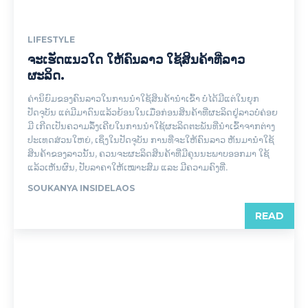
LIFESTYLE
ຈະເຮັດແນວໃດ ໃຫ້ຄົນລາວ ໃຊ້ສິນຄ້າທີ່ລາວ
ຜະລິດ.
ຄ່ານິຍົມຂອງຄົນລາວໃນການນຳໃຊ້ສິນຄ້ານຳເຂົ້າ ບໍ່ໄດ້ມີແຕ່ໃນຍຸກ
ປັດຈຸບັນ ແຕ່ມີມາດົນແລ້ວຍ້ອນໃນເມື່ອກ່ອນສິນຄ້າທີ່ຜະລິດຢູ່ລາວບໍ່ຄ່ອຍ
ມີ ເກີດເປັນຄວາມລຶ້ງເຄີຍໃນການນຳໃຊ້ຜະລິດຕະພັນທີ່ນຳເຂົ້າຈາກຕ່າງ
ປະເທດສ່ວນໃຫຍ່, ເຊິ່ງໃນປັດຈຸບັນ ການທີ່ຈະໃຫ້ຄົນລາວ ຫັນມານຳໃຊ້
ສິນຄ້າຂອງລາວນັ້ນ, ຄວນຈະຜະລິດສິນຄ້າທີ່ມີຄຸນນະພາບອອກມາ ໃຊ້
ແລ້ວເຫັນຜົນ, ປັບລາຄາໃຫ້ເໝາະສົມ ແລະ ມີຄວາມຄົງທີ່.
SOUKANYA INSIDELAOS
READ