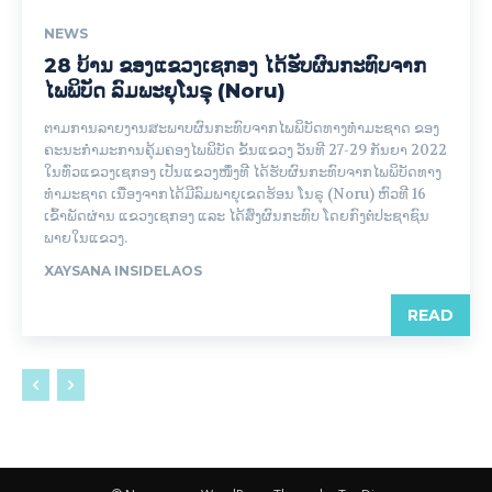
NEWS
28 ບ້ານ ຂອງແຂວງເຊກອງ ໄດ້ຮັບຜົນກະທົບຈາກ
ໄພພິບັດ ລົມພະຍຸໂນຣຸ (Noru)
ຕາມການລາຍງານສະພາບຜົນກະທົບຈາກໄພພິບັດທາງທຳມະຊາດ ຂອງ
ຄະນະກຳມະການຄຸ້ມຄອງໄພພິບັດ ຂັ້ນແຂວງ ວັນທີ 27-29 ກັນຍາ 2022
ໃນທົ່ວແຂວງເຊກອງ ເປັນແຂວງໜຶ່ງທີ ່ໄດ້ຮັບຜົນກະທົບຈາກໄພພິບັດທາງ
ທຳມະຊາດ ເນື່ອງຈາກໄດ້ມີລົມພາຍຸເຂດຮ້ອນ ໂນຣຸ (Noru) ຫົວທີ 16
ເຂົ້າພັດຜ່ານ ແຂວງເຊກອງ ແລະ ໄດ້ສົ່ງຜົນກະທົບ ໂດຍກົງຕໍ່ປະຊາຊົນ
ພາຍໃນແຂວງ.
XAYSANA INSIDELAOS
READ