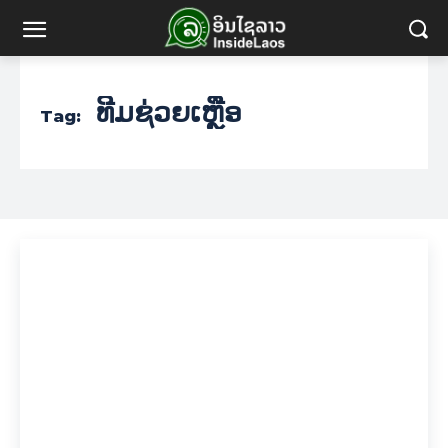
ທີມຊ່ວຍເຫຼືອ
Tag: