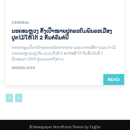
GENERAL
ນະຄອນຫຼວງ ຕັ້ງເປົ້າໝາຍປຸກລະດົມພົນລະເມືອງ
ປູກໄມ້ໃຫ້ໄດ້ 2 ຕົ້ນຕໍ່ຄົນຕໍ່ປີ
ກອງປະຊຸມເປີດກວ້າງຄະນະພັກຮາກຖານ ພະແນກກະສິກໍາ ແລະ ປ່າໄມ້
ນະຄອນຫຼວງວຽງຈັນ (ນວ) ຄັ້ງທີ 6 ສະໄໝທີ VI ຈັດຂຶ້ນວັນທີ 3
ພຶດສະພາ 2019 ຢູ່ພະແນກດັ່ງກ່າວ
INSIDELAOS
READ
© Newspaper WordPress Theme by TagDiv