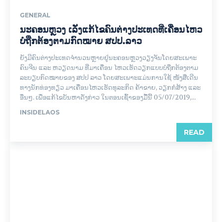
GENERAL
ນະຄອນຫຼວງ ເລັ່ງແກ້ໄຂຄົນຕ່າງປະເທດທີ່ເຄື່ອນໄຫວ
ບໍ່ຖືກຕ້ອງຕາມກົດໝາຍ ສປປ.ລາວ
ຍັງມີຄົນຕ່າງປະເທດຈຳນວນຫຼາຍຢູ່ນະຄອນຫຼວງວຽງຈັນໂດຍສະເພາະ
ຄົນຈີນ ແລະ ຫວຽດນາມ ທີ່ມາເຄື່ອນ ໄຫວເຮັດວຽກແບບບໍ່ຖືກຕ້ອງຕາມ
ລະບຽບກົດໝາຍຂອງ ສປປ ລາວ ໂດຍສະເພາະແມ່ນການໃຊ້ ໜັງສືເດີນ
ທາງນັກທ່ອງທຽ່ວ ມາເຄື່ອນໄຫວເຮັດທຸລະກິດ ຄ້າຂາຍ, ວຽກກໍ່ສ້າງ ແລະ
ອື່ນໆ. ເພື່ອແກ້ໄຂບັນຫາດັ່ງກ່າວ ໃນຕອນເຊົ້າຂອງມື້ນີ້ 05/07/2019,...
INSIDELAOS
READ