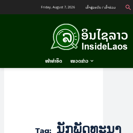
ເຂົ້າ​ສູ່​ລະ​ບົບ / ເຂົ້າ​ຮ່ວມ
Friday, August 7, 2026
ໜ້າທຳອິດ
ໝວດຂ່າວ
ນັກພັດທະນາ
Tag: