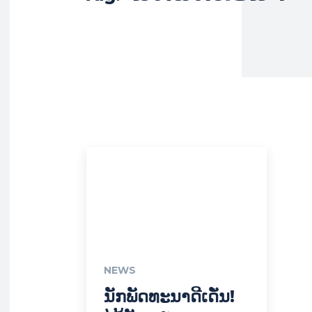
NEWS
ນັກພັດທະນາດີເດັ່ນ!