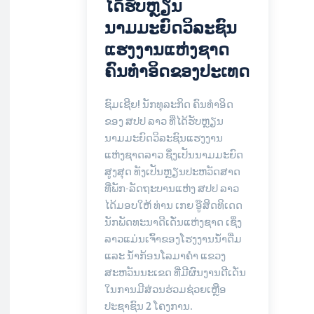
ໄດ້ຮັບຫຼຽນ
ນາມມະຍົດວິລະຊົນ
ແຮງງານແຫ່ງຊາດ
ຄົນທໍາອິດຂອງປະເທດ
ຊົມເຊີຍ! ນັກທຸລະກິດ ຄົນທຳອິດ
ຂອງ ສປປ ລາວ ທີ່ໄດ້ຮັບຫຼຽນ
ນາມມະຍົດວິລະຊົນແຮງງານ
ແຫ່ງຊາດລາວ ຊຶ່ງເປັນນາມມະຍົດ
ສູງສຸດ ທັງເປັນຫຼຽນປະຫວັດສາດ
ທີ່ພັກ-ລັດຖະບານແຫ່ງ ສປປ ລາວ
ໄດ້ມອບໃຫ້ ທ່ານ ເກຍ ອູ໊ສິດທິເດດ
ນັກພັດທະນາດີເດັ່ນແຫ່ງຊາດ ເຊິ່ງ
ລາວແມ່ນເຈົ້າຂອງໂຮງງານນໍ້າດື່ມ
ແລະ ນ້ຳກ້ອນໂລມາຄໍາ ແຂວງ
ສະຫວັນນະເຂດ ທີ່ມີຜົນງານດີເດັ່ນ
ໃນການມີສ່ວນຮ່ວມຊ່ວຍເຫຼືອ
ປະຊາຊົນ 2 ໂຄງການ.