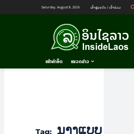
ເຂົ້າ​ສູ່​ລະ​ບົບ / ເຂົ້າ​ຮ່ວມ
Saturday, August 8, 2026
ໜ້າທຳອິດ
ໝວດຂ່າວ
ນາງແບບ
Tag: