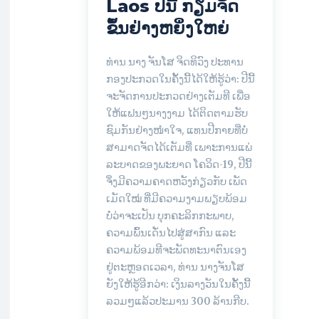
Laos ປີນີ້ ກຽມຈັດ
ຂຶ້ນຢ່າງຫຍິ່ງໃຫຍ່
ທ່ານ ນາງ ຈັນໂສ ຈິດທິວົງ ປະທານ
ກອງປະກວດໃນຄັ້ງນີ້ໄດ້ໃຫ້ຮູ້ວ່າ: ປີນີ້
ຈະຈັດການປະກວດຢ່າງເຕັມທີ ເພື່ອ
ໃຫ້ແຟນໆນາງງາມ ໄດ້ຕິດຕາມຮັບ
ຊົມກັນຢ່າງໜຳໃຈ, ແທນປີກາຍທີ່ບໍ່
ສາມາດຈັດໄດ້ເຕັມທີ່ ເພາະການແພ່
ລະບາດຂອງພະຍາດ ໂຄວິດ-19, ປີນີ້
ຈຶ່ງມີຄວາມຄາດຫວັງກ່ຽວກັບ ເພັດ
ເມັດໃໝ່ ທີ່ມີຄວາມງາມພຽບພ້ອມ
ບໍ່ວ່າຈະເປັນ ບຸກຄະລິກກະພາບ,
ຄວາມພົ້ນເດັ່ນໄປສູ່ສາກົນ ແລະ
ຄວາມພ້ອມທີຈະພັດທະນາຕົນເອງ
ຢູ່ຕະຫຼອດເວລາ, ທ່ານ ນາງຈັນໂສ
ຍັງໃຫ້ຮູ້ອີກວ່າ: ເງິນລາງວັນໃນຄັ້ງນີ້
ລວມໆແລ້ວປະມານ 300 ລ້ານກີບ.