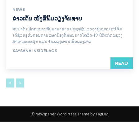
NEWS
ຂ່າວເດັ່ນ ໜັງສືພິມວຽງຈັນທາຍ
ສະມາຄົມມິດຕະພາບກັບນານາຊາດ ປະຊາຊົນ ແຂວງຢຸນນານ ສປ ຈີນ
ໄດ້ຊ່ວຍອຸປະກອນການແພດປ້ອງກັນພະຍາດໂຄວິດ-19 ໃຫ້ແກ່ກະຊວງ
ສາທາລະນະສຸກ ແລະ 4 ແຂວງພາກເໜືອຂອງລາວ
XAYSANA INSIDELAOS
READ
© Newspaper WordPress Theme by TagDiv