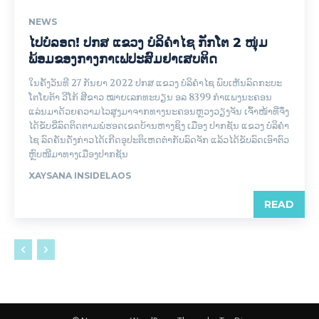
NEWS
ໄປບໍ່ລອດ! ປກສ ແຂວງ ບໍລິຄໍາໄຊ ກັກໂຕ 2 ໜຸ່ມ
ພ້ອມຂອງກາງກາເຟປະສົມຢາເສບຕິດ
ໃນຄັ້ງວັນທີ 27 ກັນຍາ 2022 ປກສ ແຂວງ ບໍລິຄໍາໄຊ ພົບເຫັນລົດກະບະ
ໂຕໂຍຕ້າ ວີໂກ້ ສີຂາວ ໝາຍເລກທະບຽນ ອລ 8399 ກໍາແພງນະຄອນ
ແລ່ນມາດ້ວຍຄວາມໄວສູງມາຈາກທາງນະຄອນຫຼວງວຽງຈັນ ເຈົ້າໜ້າທີ່ຈຶ່ງ
ໄດ້ຂັບຂີ່ລົດຕິດຕາມພໍຮອດເຂດບ້ານຫາງຊິງ ເມືອງ ປາກຊັນ ແຂວງ ບໍລິຄໍາ
ໄຊ ລົດຄັນດັ່ງກ່າວໄດ້ເກີດອຸປະຕິເຫດຕໍາກັບລົດຈັກ ແລ້ວໄດ້ຂັບລົດເອົາຕົວ
ຫຼົບໜີມາທາງເມືອງປາກຊັນ
XAYSANA INSIDELAOS
READ