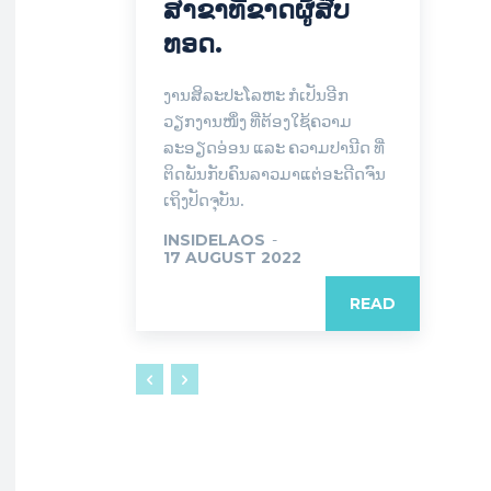
ສາຂາທີ່ຂາດຜູ້ສືບ
ທອດ.
ງານສິລະປະໂລຫະ ກໍເປັນອີກ
ວຽກງານໜຶ່ງ ທີ່ຕ້ອງໃຊ້ຄວາມ
ລະອຽດອ່ອນ ແລະ ຄວາມປານີດ ທີ່
ຕິດພັນກັບຄົນລາວມາແຕ່ອະດີດຈົນ
ເຖິງປັດຈຸບັນ.
INSIDELAOS
-
17 AUGUST 2022
READ