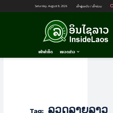
ເຂົ້າ​ສູ່​ລະ​ບົບ / ເຂົ້າ​ຮ່ວມ
Saturday, August 8, 2026
ໜ້າທຳອິດ
ໝວດຂ່າວ
ລວດລາຍລາວ
Tag: