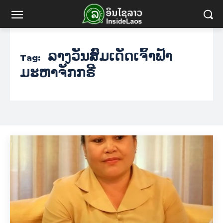
ລາງວັນສົມເດັດເຈົ້າຟ້າ
Tag:
ມະຫາຈັກກຣີ