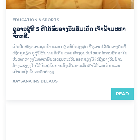
EDUCATION & SPORTS
ຄູລາວຜູ້ທີ 5 ທີ່ໄດ້ຮັບລາງວັນສົມເດັດ ເຈົ້າຟ້າມະຫາ
ຈັກກຣີ.
ເປັນອີກໜຶ່ງຄວາມພູມໃຈ ແລະ ກຽດຕິຍົດສູງສຸດ ທີ່ຄູລາວໄດ້ຮັບລາງວັນທີ່
ເຊີດຊູກຽດ ຄູຜູ້ມີຜົນງານດີເດັ່ນ ແລະ ສ້າງຄຸນປະໂຫຍດຕໍ່ການສຶກສາໃນ
ປະເທດຕ່າງໆໃນພາກພື້ນເອເຊຍຕະເວັນອອກສ່ຽງໃຕ້ ເຊິ່ງລາງວັນນີ້ຈະ
ສ້າງແຮງຈູງໃຈໃຫ້ກັບຄູໃນການສົ່ງເສີມການສຶກສາໃຫ້ແກ່ເດັກ ແລະ
ເຍົາວະຊົນໃນລະດັບຕ່າງໆ.
XAYSANA INSIDELAOS
READ