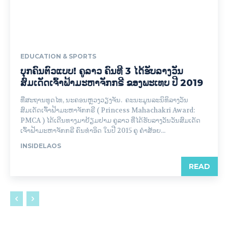
EDUCATION & SPORTS
ບຸກຄົນຕົວແບບ! ຄູລາວ ຄົນທີ 3 ໄດ້ຮັບລາງວັນ
ສົມເດັດເຈົ້າຟ້າມະຫາຈັກກຣີ ຂອງພະເທບ ປີ 2019
ທີ່ສະຖານທູດໄທ, ນະຄອນຫຼວງວຽງຈັນ. ຄະນະມູນລະນິທິລາງວັນ
ສົມເດັດເຈົ້າຟ້າມະຫາຈັກກຣີ ( Princess Mahachakri Award:
PMCA ) ໄດ້ເດີນທາງມາຢ້ຽມຢາມ ຄູລາວ ທີ່ໄດ້ຮັບລາງວັນວັນສົມເດັດ
ເຈົ້າຟ້າມະຫາຈັກກຣີ ຄົນທຳອິດ ໃນປີ 2015 ຄູ ຄຳສ້ອຍ...
INSIDELAOS
READ