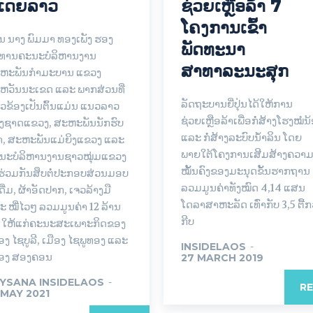
ີເດຍລາວ
ຊ່ວຍເຫຼືອລ້າ 7
ໂຄງການເຂົ້າ
ານ ນາງ ພົມມາ ທອງເພັງ ຮອງ
ພັດທະນາ
ທານຄະນະບໍລິຫານງານ
ສາທາລະນະສຸກ
ຫະພັນກຳມະບານ ແຂວງ
ຫວັນນະເຂດ ແລະ ພາກສ່ວນທີ່
ລັດຖະບານຍີ່ປຸ່ນໄດ້ໃຫ້ການ
ຽວຂ້ອງເປັນຕົ້ນແມ່ນ ແນວລາວ
ຊ່ວຍເຫຼືອລ້າເພື່ອກໍ່ສ້າງໂຮງໝໍນ
າງຊາດແຂວງ, ສະຫະພັນນັກຮົບ
ແລະ ກໍ່ສ້າງລະບົບນ້ຳລິນ ໂດຍ
ົ່າ, ສະຫະພັນແມ່ຍິງແຂວງ ແລະ
ພາຍໃຕ້ໂຄງການເສີມສ້າງຄວາ
ນະບໍລິຫານງານຊາວໝຸ່ມແຂວງ
ໝັ້ນຄົງຂອງມະນຸດຂັ້ນຮາກຖານ ຊ
້ຮ່ວມກັນສຶບຕໍ່ປະກອບສ່ວນມອບ
ລວມມູນຄ່າທັງໝົດ 4,14 ແສນ
ດື່ມ, ຜ້າອັດປາກ, ເຈວລ້າງມື
ໂດລາສາຫະລັດ ເທົ່າກັບ 3,5 ຕື້ກ
ະ ໝີ່ໄວໆ ລວມມູນຄ່າ 12 ລ້ານ
ກີບ
ບ ໃຫ້ແກ່ຄະນະສະເພາະກິດຂອງ
ອງ ໄຊບູລີ, ເມືອງ ໄຊພູທອງ ແລະ
INSIDELAOS
-
ືອງ ສອງຄອນ
27 MARCH 2019
YSANA INSIDELAOS
-
R
 MAY 2021