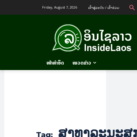
ເຂົ້າ​ສູ່​ລະ​ບົບ / ເຂົ້າ​ຮ່ວມ
Friday, August 7, 2026
ໜ້າທຳອິດ
ໝວດຂ່າວ
ສາທາລະນະສຸ
Tag: