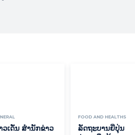
NERAL
FOOD AND HEALTHS
່າວເດັ່ນ ສຳນັກຂ່າວ
ລັດຖະບານຍີ່ປຸ່ນ