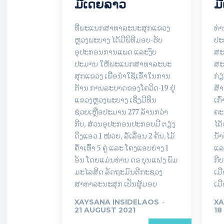
ມີເດຍລາວ
ມ
ທີ່ພະແນກສາທາລະນະສຸກແຂວງ
ທ່
ຫຼວງພະບາງ ໄດ້ມີພິທີມອບ-ຮັບ
ປະ
ອຸປະກອນການແພດ ແລະງົບ
ສະ
ປະມານ ໃຫ້ພະແນກສາທາລະນະ
ສະ
ສຸກແຂວງ ເພື່ອນໍາໃຊ້ເຂົ້າໃນການ
ກ່
ຕ້ານ ການລະບາດຂອງໂຄວິດ-19 ຢູ່
ສ້
ແຂວງຫຼວງພະບາງ ເຊິ່ງມີທຶນ
ເກ
ຊ່ວຍເຫຼືອປະມານ 277 ລ້ານກວ່າ
ຄະ
ກີບ, ສ່ວນອຸປະກອນປະກອບມີ ຕຽງ
ໄດ
ດຶງແອວ 1 ໜ່ວຍ, ລໍ້ເລື່ອນ 2 ຄັນ,ໄມ້
ນ້ຳ
ຄໍ້າເທົ້າ 5 ຄູ່ ແລະ ໂຄງແອບຍ່າງ 1
ແລ
ອັນ ໂດຍແມ່ນທ່ານ ດຣ ບຸນແຝງ ພົມ
ກີ
ມະໄລສິດ ລັດຖະມົນຕີກະຊວງ
ເມື
ສາທາລະນະສຸກ ເປັນຜູ້ມອບ
ເມ
XAYSANA INSIDELAOS
-
XA
21 AUGUST 2021
18