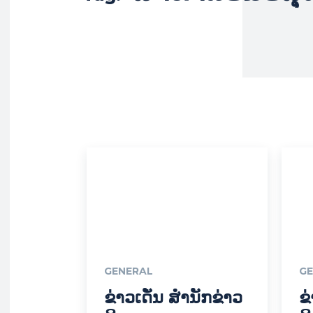
GENERAL
GE
ຂ່າວເດັ່ນ ສຳນັກຂ່າວ
ຂ