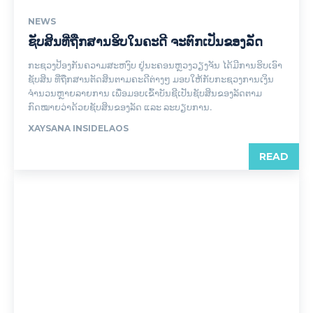
NEWS
ຊັບສິນທີ່ຖືກສານຮິບໃນຄະດີ ຈະຕົກເປັນຂອງລັດ
ກະຊວງປ້ອງກັນຄວາມສະຫງົບ ຢູ່ນະຄອນຫຼວງວຽງຈັນ ໄດ້ມີການຮິບເອົາ
ຊັບສິນ ທີ່ຖືກສານຕັດສິນຕາມຄະດີຕ່າງໆ ມອບໃຫ້ກັບກະຊວງການເງິນ
ຈຳນວນຫຼາຍລາຍການ ເພື່ອມອບເຂົ້າບັນຊີເປັນຊັບສິນຂອງລັດຕາມ
ກົດໝາຍວ່າດ້ວຍຊັບສິນຂອງລັດ ແລະ ລະບຽບການ.
XAYSANA INSIDELAOS
READ