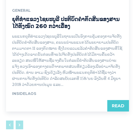
GENERAL
ຍຸຕິທຳແຂວງໄຊຍະບູລີ ປະຕິບັດຄຳຕັດສິນຂອງສານ
ໄດ້ທັງໝົດ 260 ກວ່າເລື່ອງ
ພະແນກຍຸຕິທຳແຂວງໄຊຍະບູລີໃນຖານະເປັນອົງການຄຸ້ມຄອງການຈັດຕັ້ງ
ປະຕິບັດຄຳຕັດສິນຂອງສານ, ຄະນະນຳພະແນກໄດ້ພະຍາຍາມປະຕິບັດ
ຕາມມາດຕາ 11 ຂອງກົດໝາຍ ຊຶ່ງໂດຍລວມແລ້ວຄຳຕັດສິນຂອງສານທີ່ໃຊ້
ໄດ້ຢ່າງເດັດຂາດນັ້ນກ່ອນທີ່ຈະໄປຈັດຕັ້ງປະຕິບັດກໍ່ໄດ້ມີການຄົ້ນຄວ້າ
ລະອຽດ ສະເໜີໃຫ້ສານຊີ້ແຈງຄືນໃນກໍລະນີຄຳຕັດສິນຂອງສານບໍ່ຈະ
ແຈ້ງ ທວງເອົາຂອງກາງຄະດີຈາກພາກສ່ວນທີ່ກ່ຽວຂ້ອງເພື່ອນຳມາຈັດຕັ້ງ
ປະຕິບັດ. ທ່ານ ອາເມ ຊົງເຍ້ຽເລັ່ງ ຫົວໜ້າພະແນກຍຸຕິທຳໄດ້ຊີ້ແຈງວ່າ
ຜ່ານການຈັດຕັ້ງປະຕິບັດ ດຳລັດສະບັບເລກທີ 158/ນຍ ລົງວັນທີ 4 ມິຖຸນາ
2018 ວ່າດ້ວຍການປະມູນ ແລະ...
INSIDELAOS
READ