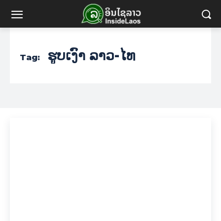
ຮູບເງົາ ລາວ-ໄທ
Tag: