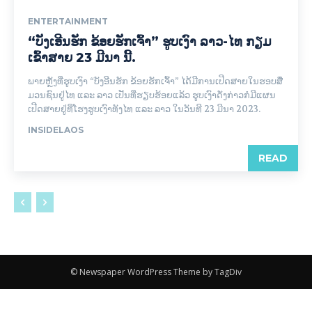
ENTERTAINMENT
“ບັງເອີນຮັກ ຂ້ອຍຮັກເຈົ້າ” ຮູບເງົາ ລາວ-ໄທ ກຽມ
ເຂົ້າສາຍ 23 ມີນາ ນີ້.
ພາຍຫຼັງທີ່ຮູບເງົາ “ບັງອີນຮັກ ຂ້ອຍຮັກເຈົ້າ” ໄດ້ມີການເປີດສາຍໃນຮອບສື່
ມວນຊົນຢູ່ໄທ ແລະ ລາວ ເປັນທີ່ຮຽບຮ້ອຍແລ້ວ ຮູບເງົາດັ່ງກ່າວກໍມີແຜນ
ເປີດສາຍຢູ່ທີ່ໂຮງຮູບເງົາທັງໄທ ແລະ ລາວ ໃນວັນທີ 23 ມີນາ 2023.
INSIDELAOS
READ
© Newspaper WordPress Theme by TagDiv