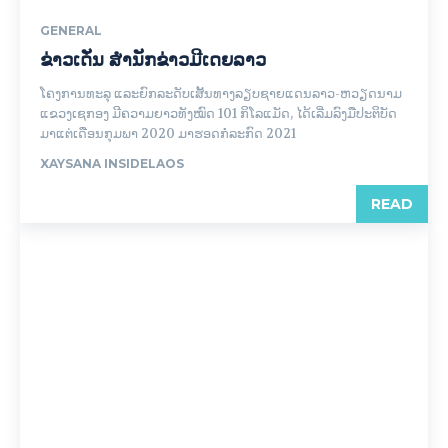
GENERAL
ຂ່າວເດັ່ນ ສຳນັກຂ່າວມີເດຍລາວ
ໂຄງການທະລຸ ແລະຍົກລະດັບເສັ້ນທາງລຽບຊາຍແດນລາວ-ຫວຽດນາມ
ແຂວງເຊກອງ ມີຄວາມຍາວທັງໝົດ 101 ກິໂລແມັດ, ໄດ້ເລີ່ມລົງມືປະຕິບັດ
ມາແຕ່ເດືອນກຸມພາ 2020 ມາຮອດກໍລະກົດ 2021
XAYSANA INSIDELAOS
READ