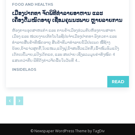
FOOD AND HEALTHS
ເມືອງປາກທາ ຈັດພິທີທຳລາຍອາຫານ ແລະ
ເຄື່ອງດື່ມໝົດອາຍຸ ເຊື່ອມຄຸນນະພາບ ຫຼາຍລາຍການ
ຫ້ອງການອຸດສາຫະກຳ ແລະ ການຄ້າເມືອງຮ່ວມກັບຫ້ອງການສາທາ
ເມືອງ ແລະ ໜ່ວຍງານເຕັກໂນໂລຊີປະຈຳເມືອງປາກທາ ລົງກວກາ ແລະ
ທຳລາຍສິ້ນຄ້າທີໝົດອາຍຸ ສີນຄ້າທີມາທຳລາຍນັ້ມີປະເພດ ໝີ້ຊ້າງ
ນ້ອຍ,ນໍ້າແຈ່ວສຸກກີ້,ໃບແໜມ,ແປ້ງຟູ,ນໍ້າສະອີ້ວແມັກກີ້,ເຂົ້າໜົມອົມແປ້ງ
ເດັກເບບີ້ມາຍ,ແປ້ງເດັກແຄ, ແລະ ສະປາຍ ເຊິ່ງລວມມູນຄ່າທັງໝົດ 4
ແສນກວ່າກີບ ພີທີດັ່ງກ່າວຈັດຂື້ນໃນວັນທີ 4...
INSIDELAOS
READ
© Newspaper WordPress Theme by TagDiv