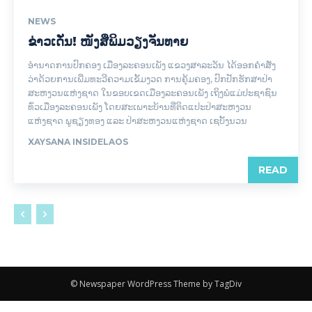
NEWS
ຂ່າວເດັ່ນ! ໜັງສືພິມວຽງຈັນທາຍ
ອໍານາດການປົກຄອງ ເມືອງລະຄອນເພັງ ແຂວງສາລະວັນ ໄດ້ອອກຄໍາສັ່ງ
ວ່າດ້ວຍການເພີ່ມທະວີຄວາມເຂັ້ມງວດ ການຄຸ້ມຄອງ, ປົກປັກຮັກສາປ່າ
ສະຫງວນແຫ່ງຊາດ ໃນຂອບເຂດເມືອງລະຄອນເພັງ ເຖິງພໍ່ແມ່ປະຊາຊົນ
ທົ່ວເມືອງລະຄອນເພັງ ໂດຍສະເພາະບ້ານທີ່ຕິດແປະປ່າສະຫງວນ
ແຫ່ງຊາດ ພູຊຽງທອງ ແລະ ປ່າສະຫງວນແຫ່ງຊາດ ເຊບັ້ງນວນ
XAYSANA INSIDELAOS
READ
© Newspaper WordPress Theme by TagDiv