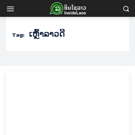
ເຫຼົ້າລາວດີ
Tag: