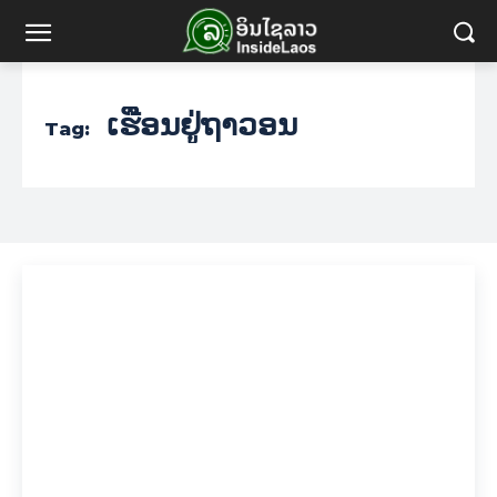
ເຮືອນຢູ່ຖາວອນ
Tag: