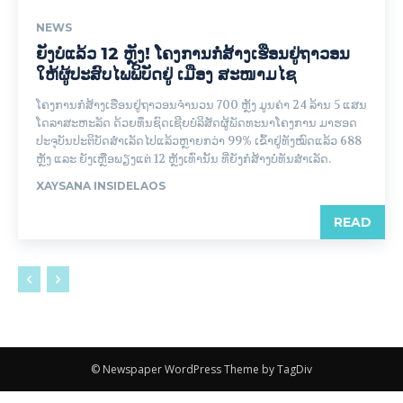
NEWS
ຍັງບໍ່ແລ້ວ 12 ຫຼັງ! ໂຄງການກໍ່ສ້າງເຮືອນຢູ່ຖາວອນ
ໃຫ້ຜູ້ປະສົບໄພພິບັດຢູ່ ເມືອງ ສະໜາມໄຊ
ໂຄງການກໍ່ສ້າງເຮືອນຢູ່ຖາວອນຈໍານວນ 700 ຫຼັງ ມູນຄ່າ 24 ລ້ານ 5 ແສນ
ໂດລາສະຫະລັດ ດ້ວຍທຶນຊົດເຊີຍບໍລິສັດຜູ້ພັດທະນາໂຄງການ ມາຮອດ
ປະຈຸບັນປະຕິບັດສໍາເລັດໄປແລ້ວຫຼາຍກວ່າ 99% ເຂົ້າຢູ່ທັງໝົດແລ້ວ 688
ຫຼັງ ແລະ ຍັງເຫຼືອພຽງແຕ່ 12 ຫຼັງເທົ່ານັ້ນ ທີ່ຍັງກໍ່ສ້າງບໍ່ທັນສໍາເລັດ.
XAYSANA INSIDELAOS
READ
© Newspaper WordPress Theme by TagDiv