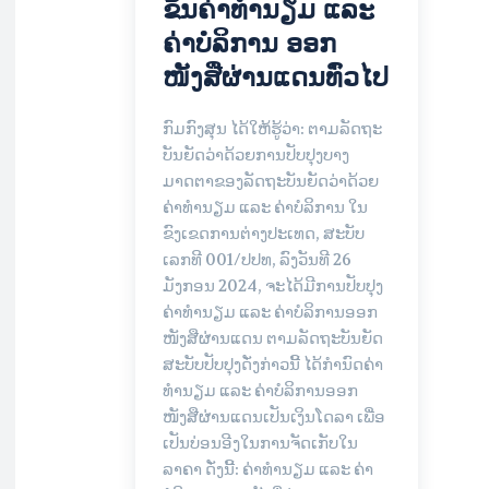
ຂຶ້ນຄ່າທຳນຽມ ແລະ
ຄ່າບໍລິການ ອອກ
ໜັງສືຜ່ານແດນທົ່ວໄປ
ກົມກົງສຸນ ໄດ້ໃຫ້ຮູ້ວ່າ: ຕາມລັດຖະ
ບັນຍັດວ່າດ້ວຍການປັບປຸງບາງ
ມາດຕາຂອງລັດຖະບັນຍັດວ່າດ້ວຍ
ຄ່າທຳນຽມ ແລະ ຄ່າບໍລິການ ໃນ
ຂົງເຂດການຕ່າງປະເທດ, ສະບັບ
ເລກທີ 001/ປປທ, ລົງວັນທີ 26
ມັງກອນ 2024, ຈະໄດ້ມີການປັບປຸງ
ຄ່າທຳນຽມ ແລະ ຄ່າບໍລິການອອກ
ໜັງສືຜ່ານແດນ ຕາມລັດຖະບັນຍັດ
ສະບັບປັບປຸງດັ່ງກ່າວນີ້ ໄດ້ກຳນົດຄ່າ
ທຳນຽມ ແລະ ຄ່າບໍລິການອອກ
ໜັງສືຜ່ານແດນເປັນເງິນໂດລາ ເພື່ອ
ເປັນບ່ອນອີງໃນການຈັດເກັບໃນ
ລາຄາ ດັ່ງນີ້: ຄ່າທຳນຽມ ແລະ ຄ່າ