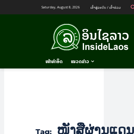
ເຂົ້າ​ສູ່​ລະ​ບົບ / ເຂົ້າ​ຮ່ວມ
Saturday, August 8, 2026
ໜ້າທຳອິດ
ໝວດຂ່າວ
ໜັງສືຜ່ານແດ
Tag: