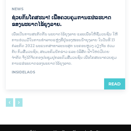
NEWS
ຊ່ວຍກັນໂຄສະນາ! ເພື່ອຄວບຄຸມການແຜ່ລະບາດ
ຂອງພະຍາດໄຂ້ຍຸງລາຍ.
ເພື່ອເປັນການສະກັດກັ້ນ ພະຍາດໄຂ້ຍຸງລາຍ ແລະເພື່ອໃຫ້ຊື່ມວນຊົນ ໃຫ້
ການຮ່ວມມືໃນການທຳລາຍແຫຼ່ງທີ່ຢູ່ຂອງໜອນນ້ຳຍຸງລາຍ ໃນວັນທີ 13
ກໍລະກົດ 2022 ພະແນກສາທາລະນະສຸກ ນະຄອນຫຼວງ ວຽງຈັນ ຮ່ວມ
ກັບ ກົມສື່ມວນຊົນ, ສະມະຄົມນັກຂ່າວ ແລະ ບໍລິສັດ ຟ້າໃຫຍ່ມີເດຍ
ຈຳກັດ ຈຶ່ງໄດ້ຈັດກອງປະຊຸມປຸກລະດົມສື່ມວນຊົນ ເພື່ອໂຄສະນາຄວບຄຸມ
ການແຜ່ລະບາດຂອງພະຍາດໄຂ້ຍຸງລາຍ.
INSIDELAOS
READ