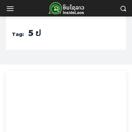
5 ປ
Tag: