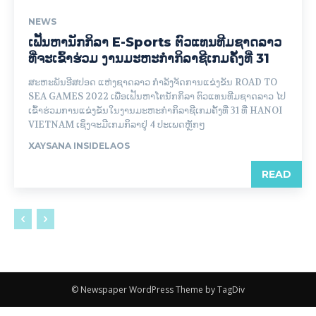
NEWS
ເຟັ້ນຫານັກກິລາ E-Sports ຕົວແທນທີມຊາດລາວ
ທີ່ຈະເຂົ້າຮ່ວມ ງານມະຫະກຳກິລາຊີເກມຄັ້ງທີ່ 31
ສະຫະພັນອີສປອດ ແຫ່ງຊາດລາວ ກຳລັງຈັດການແຂ່ງຂັນ ROAD TO
SEA GAMES 2022 ເພື່ອເຟັ້ນຫາໂຕນັກກິລາ ຕົວແທນທີມຊາດລາວ ໄປ
ເຂົ້າຮ່ວມການແຂ່ງຂັນໃນງານມະຫະກຳກິລາຊີເກມຄັ້ງທີ່ 31 ທີ່ HANOI
VIETNAM ເຊິ່ງຈະມີເກມກິລາຢູ່ 4 ປະເພດຫຼັກໆ
XAYSANA INSIDELAOS
READ
© Newspaper WordPress Theme by TagDiv