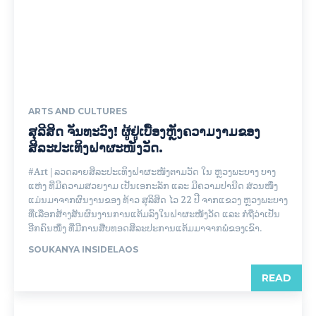
ARTS AND CULTURES
ສຸລີສິດ ຈັນທະວົງ! ຜູ້ຢູ່ເບື້ອງຫຼັງຄວາມງາມຂອງ
ສິລະປະເທິງຝາຜະໜັງວັດ.
#Art | ລວດລາຍສິລະປະເທິງຝາຜະໜັງຕາມວັດ ໃນ ຫຼວງພະບາງ ບາງ
ແຫ່ງ ທີ່ມີຄວາມສວຍງາມ ເປັນເອກະລັກ ແລະ ມີຄວາມປານີດ ສ່ວນໜຶ່ງ
ແມ່ນມາຈາກຜົນງານຂອງ ທ້າວ ສຸລິສິດ ໄວ 22 ປີ ຈາກແຂວງ ຫຼວງພະບາງ
ທີ່ເລືອກສ້າງສັນຜົນງານການແຕ້ມລົງໃນຝາຜະໜັງວັດ ແລະ ກໍຖືວ່າເປັນ
ອີກຄົນໜຶ່ງ ທີ່ມີການສືບທອດສິລະປະການແຕ້ມມາຈາກພໍ່ຂອງເຂົາ.
SOUKANYA INSIDELAOS
READ