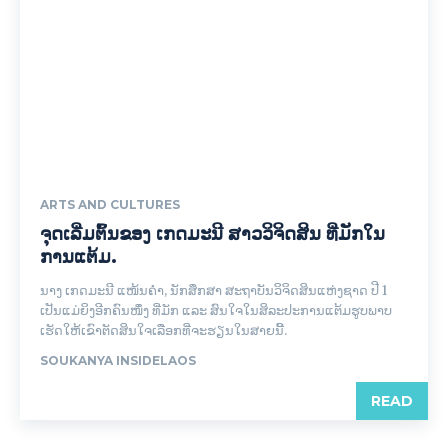
ARTS AND CULTURES
ຈຸດເລີ່ມຕົ້ນຂອງ ເກດມະນີ ສາວວິຈິດສິນ ທີ່ມັກໃນ
ການແຕ້ມ.
ນາງ ເກດມະນີ ແໜ້ນຄຳ, ນັກສຶກສາ ສະຖາບັນວິຈິດສິນແຫ່ງຊາດ ປີ 1
ເປັນແມ່ຍິງອີກຄົນໜຶ່ງ ທີ່ມັກ ແລະ ສົນໃຈໃນສິລະປະການແຕ້ມຮູບພາບ
ເຮັດໃຫ້ເຂົາຕັດສິນໃຈເລືອກທີ່ຈະຮຽນໃນສາຍນີ້.
SOUKANYA INSIDELAOS
READ