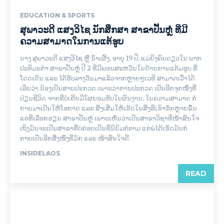
EDUCATION & SPORTS
ສຸພາວະດີ ແສງວິໄຊ ນັກສຶກສາ ສາຂາປັ້ນຫຼໍ່ ທີ່ມີ
ຄວາມສາມາດໃນການແຕ້ຮູບ
ນາງ ສຸພາວະດີ ແສງວິໄຊ ຫຼື ນ້ຳເຜິ້ງ, ອາຍຸ 19 ປີ, ແມ່ຍິງຄົນດຽວໃນ ພາກ
ປະຕິມະກຳ ສາຂາປັ້ນຫຼໍ່ ປີ 2 ທີ່ມີພອນສະຫວັນໃນດ້ານການແຕ້ມຮູບ ທີ່
ໂດດເດັ່ນ ແລະ ໄດ້ຮັບລາງວັນມາແລ້ວຈາກຫຼາຍໆເວທີ ສາມາດເວົ້າໄດ້
ເລີຍວ່າ ນ້ອງເປັນສາຍປະກວດ ເພາະວ່າການປະກວດ ເປັນອີກຈຸກໜຶ່ງທີ່
ປ່ຽນຊີວິດ ຈາກທີ່ບໍ່ເຄີຍມີໃຜຍອມຮັບໃນຜົນງານ, ໃນຄວາມສາມາດ ກໍ
ກາຍມາເປັນໃຫ້ໂອກາດ ແລະ ສົ່ງເສີມໃຫ້ເຮັດໃນສິ່ງທີ່ເຮົາຮັກຫຼາຍຂຶ້ນ
ແຕ່ທີ່ເລືອກຮຽນ ສາຂາປັ້ນຫຼໍ່ ເພາະເຫັນວ່າເປັນສາຂາວິຊາທີ່ໜ້າສົນໃຈ
ເຖິງມັນຈະເປັນສາຂາທີ່ບໍ່ຄ່ອຍເປັນທີ່ນິຍົມກໍຕາມ ແຕ່ພໍໄດ້ເຮັດມັນກໍ
ກາຍເປັນອີກສິ່ງໜຶ່ງທີ່ມັກ ແລະ ໜ້າສົນໃຈດີ.
INSIDELAOS
READ