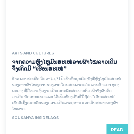
ARTS AND CULTURES
ຈາກຄວາມຫຼົງໄຫຼມົນສະເໜ່ລາຍຜ້າໄໝລາວເດີມ
ຈຶ່ງເກີດມີ “ເຮືອນສະເໜ່”
ທ້າວ ພອນປະເສີດ ຈິນດາໄມ, 31 ປີ ເປັນອີກບຸກຄົນໜຶ່ງທີ່ຫຼົງໄຫຼມົນສະເໜ່
ຂອງລາຍຜ້າໄໝບູຮານຂອງລາວ ໂດຍສະເພາະແມ່ນ ລາຍຜ້າແບບ ຫຼວງ
ພະບາງ ທີ່ມີຄວາມງົດງາມເປັນເອກະລັກສະເພາະຕົວ ເຂົາຈຶ່ງຜັນຕົວ
ມາເປັນ ນັກອອກແບບ ແລະ ໄດ້ເປີດຫ້ອງເສື້ອທີ່ມີຊື່ວ່າ "ເຮືອນສະເໜ່"
ເພື່ອສື່ເຖິງເອກະລັກຂອງຄວາມເປັນລາວບູຮານ ແລະ ມົນສະເໜ່ຂອງຜ້າ
ໄໝລາວ.
SOUKANYA INSIDELAOS
READ