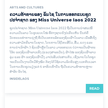
ARTS AND CULTURES
ຄວາມທ້າທາຍຂອງ ຂັນໄຊ ໃນການອອກແບບຊຸດ
ປະຈຳຊາດ ຂອງ Miss Universe laos 2022
ຊຸດປະຈຳຊາດ Miss Universe laos 2022 ຖືເປັນການນຳສະເໜີ
ຄວາມເປັນລາວ ໃນຮູບແບບໃໝ່ ທີ່ຕ່າງຊາດຍັງບໍ່ເຄີຍເຫັນ ນັ້ນກໍຄື
ວັດທະນະທຳການນຸ່ງຖື ທີ່ເປັນເອກກະລັກຂອງຊົນເຜົ່າໃນລາວ ເພື່ອສື່ເຖິງ
ຄວາມສາມັກຄີພາຍໃນຊາດ, ໂດຍການໃຊ້ໂທນສີບົວ, ສົ້ມ, ແດງ ແລະ
ການນຳເອົາຜ້າ 3 ຊົນເຜົ່າຫຼັກໃນລາວ ມາອອກແບບ ບໍ່ວ່າຈະເປັນຜ້າຕະ
ໂອ້ຍ​ ຂອງຊົນເຜົ່າລາວເທິງ (ແຂວງສາລະວັນ), ຜ້າໄໝ ຂອງຊົນເຜົ່າລາວ
ລຸ່ມ ແລະ ຜ້າ ຂອງຊົນເຜົ່າມົ້ງ ມາປະສົມປະສານກັນ, ເຊິ່ງພາຍໃນໂຕຊຸດ
ຈະເນັ້ນເປັນງານປັກມືທັງໝົດ ຕ້ອງໄດ້ໃຊ້ຄວາມອົດທົນສູງ ບວກກັບເວລາ
ໃນການເຮັດຊຸດພຽງແຕ່ 6 ອາທິດເທົ່ານັ້ນ ຖືເປັນຄວາມທ້າທາຍຫຼາຍ
ສຳລັບ ຂັນໄຊ.
INSIDELAOS
READ