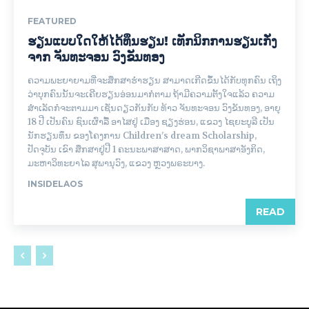
FEATURED
ຮຽນແບບໃດໃຫ້ໄດ້ທຶນຮຽນ! ເທັກນິກການຮຽນເກັ່ງ
ຈາກ ຈັນທະຈອນ ວົງຂັນທອງ
ຄວາມພະຍາຍາມທີ່ຈະສຶກສາຮ່ຳຮຽນ ສາມາດເກີດຂຶ້ນໄດ້ກັບທຸກຄົນ ເຖິງ
ວ່າບຸກຄົນນັ້ນຈະເຄີຍຮຽນອ່ອນມາກໍຕາມ ຖ້າມີຄວາມຕັ້ງໃຈແລ້ວ ຄວາມ
ສຳເລັດກໍຈະຕາມມາ ເຊັ່ນດຽວກັນກັບ ທ້າວ ຈັນທະຈອນ ວົງຂັນທອງ, ອາຍຸ
18 ປີ ເປັນຄົນ ຊົນເຜົ່າລື້ ອາໄສຢູ່ ເມືອງ ຊຽງຮ່ອນ, ແຂວງ ໄຊຍະບູລີ ເປັນ
ນັກຮຽນທຶນ ຂອງໂຄງການ Children’s dream Scholarship,
ປັດຈຸບັນ ເຂົາ ສຶກສາຢູ່ປີ 1 ຄະນະພາສາສາດ, ພາກວິຊາພາສາອັງກິດ,
ມະຫາວິທະຍາໄລ ສຸພານຸວົງ, ແຂວງ ຫຼວງພຣະບາງ.
INSIDELAOS
READ