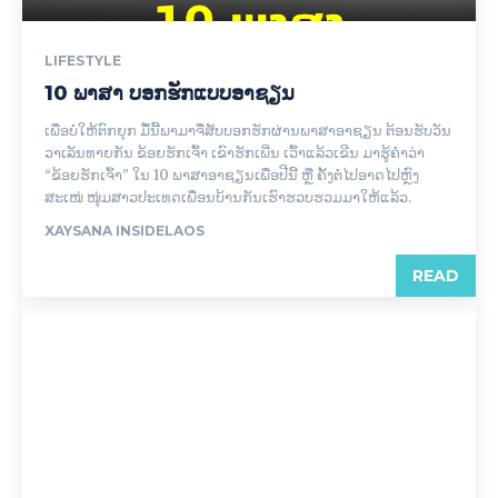
LIFESTYLE
10 ພາສາ ບອກຮັກແບບອາຊຽນ
ເພື່ອບໍ່ໃຫ້ຕົກຍຸກ ມື້ນີ້ພາມາຈື່ສັບບອກຮັກຜ່ານພາສາອາຊຽນ ຕ້ອນຮັບວັນ
ວາເລັນທາຍກັນ ຂ້ອຍຮັກເຈົ້າ ເຂົາຮັກເພີ່ນ ເວົ້າແລ້ວເຂີນ ມາຮູ້ຄໍາວ່າ
“ຂ້ອຍຮັກເຈົ້າ” ໃນ 10 ພາສາອາຊຽນເພື່ອປີນີ້ ຫຼື ຄັ້ງຕໍ່ໄປອາດໄປຫຼົງ
ສະເໜ່ ໜຸ່ມສາວປະເທດເພື່ອນບ້ານກັນເຮົາຮວບຮວມມາໃຫ້ແລ້ວ.
XAYSANA INSIDELAOS
READ