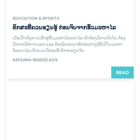
EDUCATION & SPORTS
ທັກສະທີ່ຄວນຮຽນຮູ້ ກ່ອນຈົບຈາກຮົ້ວມະຫາໄລ
ເມື່ອເວົ້າເຖິງການເຂົ້າສູ່ຮົ້ວມະຫາວິທະຍາໄລ ເຮົາຕ້ອງມີການປັບໂຕ, ຕ້ອງ
ມີການບໍລິຫານເວລາ ແລະ ຕ້ອງພັດທະນາທັກສະຕ່າງໆທີ່ບໍ່ມີໃນມະຫາ
ວິທະຍາໄລ ເຮົາຄວນມີກ່ອນທີ່ເຮົາຈະຮຽນຈົບ
XAYSANA INSIDELAOS
READ