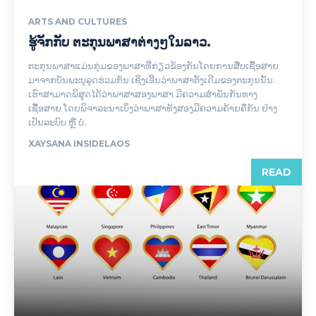
ARTS AND CULTURES
ຮູ້ຈັກກັບ ຕະກຸນພາສາຕ່າງໆໃນລາວ.
ຕະກຸນພາສາແມ່ນກຸ່ມຂອງພາສາທີ່ກ່ຽວຂ້ອງກັນໂດຍການສືບເຊື້ອສາຍ
ມາຈາກບັນພະບຸລຸດຮ່ວມກັນ ເຊິ່ງເອີ້ນວ່າພາສາຕັ້ງເດີມຂອງຕະກຸນນັ້ນ.
ເຮົາສາມາດພິສູດໄດ້ວ່າພາສາສອງພາສາ ມີຄວາມສຳພັນກັນທາງ
ເຊື້ອສາຍ ໂດຍພິຈາລະນາເບິ່ງວ່າພາສາທັງສອງມີຄວາມຄ້າຍຄືກັນ ຢ່າງ
ເປັນລະບົບ ຫຼື ບໍ່.
XAYSANA INSIDELAOS
READ