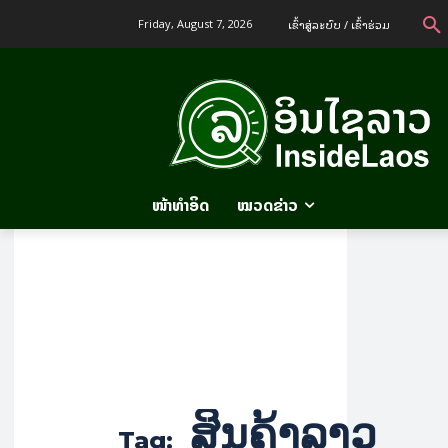
ເຂົ້າ​ສູ່​ລະ​ບົບ / ເຂົ້າ​ຮ່ວມ
Friday, August 7, 2026
ໜ້າທຳອິດ
ໝວດຂ່າວ
ສິນຄ້າລາວ
Tag: