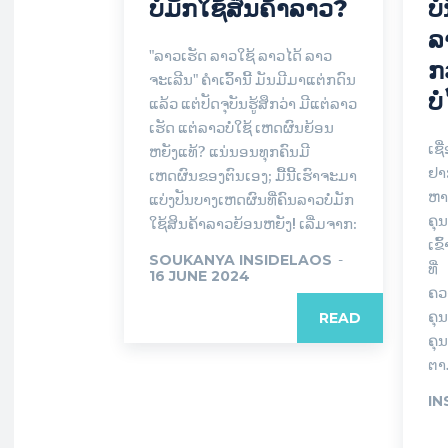
ບໍ່ມັກໃຊ້ສິນຄ້າລາວ?
ບໍ
ລ
"ລາວເຮັດ ລາວໃຊ້ ລາວໄດ້ ລາວ
ກ
ຈະເລີນ" ຄຳເວົ້ານີ້ ມັນມີມາແຕ່ກດົນ
ບໍ
ແລ້ວ ແຕ່ປັດຈຸບັນຮູ້ສຶກວ່າ ມີແຕ່ລາວ
ເຮັດ ແຕ່ລາວບໍ່ໃຊ້ ເຫດຜົນຍ້ອນ
ເຊື
ຫຍັງແທ້? ແນ່ນອນທຸກຄົນມີ
ຢາກ
ເຫດຜົນຂອງຕົນເອງ; ມື້ນີ້ເຮົາຈະມາ
ຫາກ
ແບ່ງປັນບາງເຫດຜົນທີ່ຄົນລາວບໍ່ມັກ
ຄຸ
ໃຊ້ສິນຄ້າລາວຍ້ອນຫຍັງ! ເລີ່ມຈາກ:
ເຂ
SOUKANYA INSIDELAOS
-
ທີ
16 JUNE 2024
ຄວາ
ຄຸນ
READ
ຄຸ
ຕາ
IN