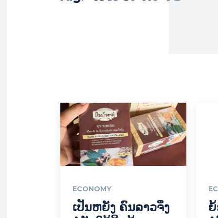
ECONOMY
E
ເປັນຫຍັງ ຄົນລາວຈຶ່ງ
ຍ