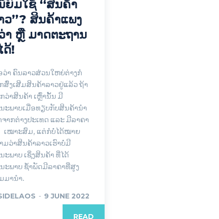
່ນິຍົມໃຊ້ “ສິນຄ້າ
າວ”? ສິນຄ້າແພງ
ວ່າ ຫຼື ມາດຕະຖານ
່ໄດ້!
່ອວ່າ ຄົນລາວສ່ວນໃຫຍ່ຕ່າງກໍ
ສົ່ງເສີມສິນຄ້າລາວຢູ່ແລ້ວ ຖ້າ
ວ່າສິນຄ້າ ເຫຼົ່ານັ້ນ ມີ
ນນະພາບເມື່ອທຽບກັບສິນຄ້ານຳ
ົ້າຈາກຕ່າງປະເທດ ແລະ ມີລາຄາ
່ ເໝາະສົມ, ແຕ່ກໍບໍ່ໄດ້ໝາຍ
ມວ່າສິນຄ້າລາວເຮົາບໍ່ມີ
ນະພາບ ເຊິ່ງສິນຄ້າ ທີ່ໄດ້
ນນະພາບ ຊ້ຳພັດມີລາຄາທີ່ສູງ
ມມານຳ.
SIDELAOS
-
9 JUNE 2022
READ