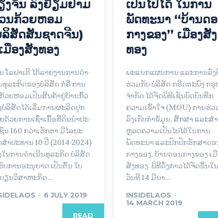
ຽງຈັນ ລົງຢ້ຽມຢາມ
ເປັນໄປໄດ້ ໃນການ
ວນກ້ວຍຫອມ
ພັດທະນາ “ບ້ານດ
ບໍລິສັດສັນຊາດຈີນ)
ກາງຂອງ” ເມືອງສັງ
ູ່ເມືອງສັງທອງ
ທອງ
ນ ໂລ​ຟາ​ເຕີ ໄດ້​ລາຍ​ງານ​ການ​ດຳ­
ພະແນກແຜນການ ແລະການລົງທ
ນ​ທຸ­ລະ​ກິດ​ຂອງ​ບໍ­ລິ­ສັດ ກໍ​ຄື ການ​
ຮ່ວມກັບ ບໍລິສັດ ກຣິດຕະພົງ ກຣຸ
​ກ້ວຍ​ຫອມ​ເປັນ​ສິນ­ຄ້າ​ຢູ່​ບ້ານ​ກົ້ວ
ຈໍາກັດ ໄດ້ຈັດພິທີເຊັນບົດບັນທຶກ
ງ​ບໍ­ລິ­ສັດ​ໄດ້​ເລີ່ມ​ການ​ຜະ­ລິດ​ປູກ​
ຄວາມເຂົ້າໃຈ (MOU) ການຮ່ວ
ຍ​ດ້ວຍ​ການ​ເຊົ່າ​ເນື້ອ­ທີ່​ດິນ​ນຳ​ປະ­
ລົງເກັບກໍາຂໍ້ມູນ, ສຶກສາ ແລະສໍາ
ຊົນ 160 ກວ່າ​ເຮັກ­ຕາ ມີ​ໄລ­ຍະ​
ຫຼວດຄວາມເປັນໄປໄດ້ໃນການ
່າ​ສຳ​ປະ­ທານ 10 ປີ (2014-2024)
ພັດທະນາ ແລະປົກປັກຮັກສາດອ
ງ​ໃນ​ການ​ດຳ­ເນີນ​ທຸ­ລະ​ກິດ ບໍ­ລິ­ສັດ​
ກາງຂອງ, ບ້ານດອນກາງຂອງ ເມ
​ຮັບ​ການ​ອະ­ນຸ­ຍາດ ເປັນ­ຕົ້ນ ໃບ​
ສັງທອງ. ພິທີດັ່ງກ່າວໄດ້ຈັດຂຶ້ນໃນ
ບຽນ​ວິ​ສາ​ຫະ​ກິດ...
ວັນທີ 14 ມີນາ...
SIDELAOS
-
6 JULY 2019
INSIDELAOS
-
14 MARCH 2019
READ