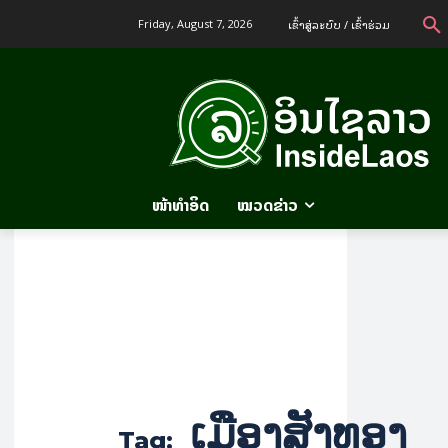
ເຂົ້າ​ສູ່​ລະ​ບົບ / ເຂົ້າ​ຮ່ວມ
Friday, August 7, 2026
ໜ້າທຳອິດ
ໝວດຂ່າວ
ເມືອງສັງທອງ
Tag: