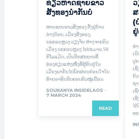
ທ່ຽວຫາດຊາຍຂາວ
ວ
ສັງທອງນຳກັນບໍ່
ສ
(
ຫາດຊາຍຂາວສັງທອງ ຕັ້ງຢູ່ບ້ານ
ຢ
ອ່າງນ້ອຍ, ເມືອງສັງທອງ,
ນະຄອນຫຼວງ ວຽງຈັນ ຫ່າງຈາກຕົວ
ທ່າ
ເມືອງ ນະຄອນຫຼວງ ໄປປະມານ 50
ເນີ
ກິໂລແມັດ, ເປັນອີກສະຖານທີ່
ປູກ
ທ່ອງທ່ຽວແຫ່ງໜຶ່ງທີ່ຜູ້ຄົນຢູ່ໃນ
ເຊິ່
ເມືອງພາກັນໄປພັກຜ່ອນຢ່ອນໃຈໃນ
ກ້ວ
ທ້າຍອາທິດກັບຄອບຄົວໝູ່ເພື່ອນ.
ຊາ­
SOUKANYA INSIDELAOS
-
ເຊົ
7 MARCH 2024
ເຊິ່
ໄດ້
READ
ທະ­
IN