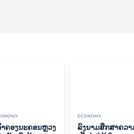
CONOMY
ECONOMY
ຈົ້າຄອງນະຄອນຫຼວງ
ລົງນາມສຶກສາຄວາ