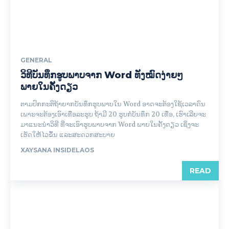
GENERAL
ວິທີບັນທຶກຮູບພາບຈາກ Word ທັງໝົດງ່າຍໆ
ພາຍໃນຄັ້ງດຽວ
ຕາມປົກກະຕິຖ້າຍາກບັນທຶກຮູບພາບໃນ Word ອາດຈະຕ້ອງໃຊ້ເວລາດົນ
ເພາະຈະຕ້ອງເອົາເທື່ອລະຮູບ ຖ້າມີ 20 ຮູບກໍ່ບັນທຶກ 20 ເທື່ອ, ເຮົາເລີຍຈະ
ມາແນະນຳວິທີ ທີ່ຈະເອົາຮູບພາບຈາກ Word ພາຍໃນຄັ້ງດຽວ ເຊິ່ງຈະ
ເຮັດໃຫ້ໄວຂຶ້ນ ແລະສະດວກສະບາຍ
XAYSANA INSIDELAOS
READ