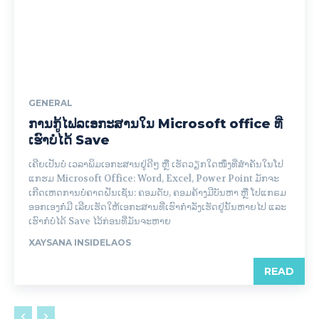
GENERAL
ການກູ້ໄຟລເອກະສານໃນ Microsoft office ທີ່
ເຮົາບໍ່ໄດ້ Save
ເຄີຍເປັນບໍ່ ເວລາພິມເອກະສານຢູ່ດີໆ ຫຼື ເຮັດວຽກໃດໜຶ່ງທີ່ສຳຄັນໃນໂປ
ແກຮມ Microsoft Office: Word, Excel, Power Point ມັກຈະ
ເກີດເຫດການບໍ່ຄາດຝັນເຊັ່ນ: ຄອມດັບ, ຄອມຄ້າງມີບັນຫາ ຫຼື ໂປແກຣມ
ອອກເອງກໍ່ມີ ເລີຍເຮັດໃຫ້ເອກະສານທີ່ເຮົາກຳລັງເຮັດຢູ່ນັ້ນຫາຍໄປ ແລະ
ເຮົາກໍບໍ່ໄດ້ Save ໄວ້ກ່ອນທີ່ມັນຈະຫາຍ
XAYSANA INSIDELAOS
READ