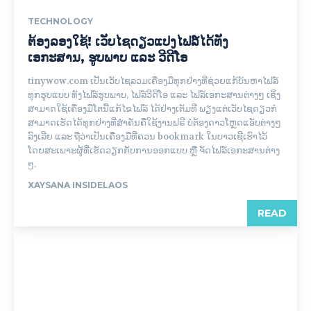
TECHNOLOGY
ຕ້ອງລອງໃຊ້! ເວັບໄຊດຽວແປງໄຟລ໌ໄດ້ທັງ
ເອກະສານ, ຮູບພາບ ແລະ ວີດີໂອ
tinywow.com ເປັນເວັບໄຊລວມເຄື່ອງມືທຸກຢ່າງທີ່ຊ່ວຍແກ້ບັນຫາໄຟລ໌
ທຸກຮູບແບບ ທັງໄຟລ໌ຮູບພາບ, ໄຟລ໌ວີດີໂອ ແລະ ໄຟລ໌ເອກະສານຕ່າງໆ ເຊິ່ງ
ສາມາດໃຊ້ເຄື່ອງມືໂຕນີ້ແກ້ໄຂໄຟລ໌ ໄດ້ຢ່າງເຕັມທີ່ ພຽງແຕ່ເວັບໄຊດຽວກໍ
ສາມາດເຮັດໄດ້ທຸກຢ່າງທີ່ສຳຄັນຄືໃຊ້ງານຟຣີ ບໍ່ຕ້ອງດາວໂຫຼດແອັບຕ່າງໆ
ລົງເລີຍ ແລະ ຖືວ່າເປັນເຄື່ອງມືທີ່ຄວນ bookmark ໃນບາວເຊີເຮົາໄວ້
ໂດຍສະເພາະຜູ້ທີ່ເຮັດວຽກກັບການອອກແບບ ຫຼື ຈັດໄຟລ໌ເອກະສານຕ່າງ
ໆ.
XAYSANA INSIDELAOS
READ