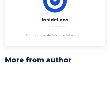
InsideLaos
http://insidelaos.com
Online Journalists at insidelaos.com.
More from author