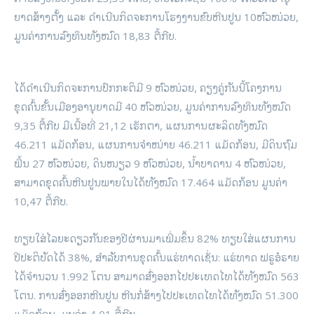
ຍາດສ້າງຕັ້ງ ແລະ ດໍາເນີນກິດຈະການໂຮງງານຂົບຫີນປູນ 10ຫົວໜ່ວຍ,
ມູນຄ່າການລົງທຶນທັງໝົດ 18,83 ຕື້ກີບ.
ໄດ້ດຳເນີນກິດຈະການປົກກະຕິມີ 9 ຫົວໜ່ວຍ, ຄຽງຄູ່ກັນນີ້ໂຄງການ
ຂຸດຄົ້ນຂັ້ນເມືອງອານຸຍາດມີ 40 ຫົວໜ່ວຍ, ມູນຄ່າການລົງທຶນທັງໝົດ
9,35 ຕື້ກີບ ມີເນື້ອທີ່ 21,12 ເຮັກຕາ, ແຜນການຜະລິດທັງໝົດ
46.211 ແມັດກ້ອນ, ແຜນການຈຳໜ່າຍ 46.211 ແມັດກ້ອນ, ມີດິນຖົມ
ພື້ນ 27 ຫົວໜ່ວຍ, ດິນໜຽວ 9 ຫົວໜ່ວຍ, ນໍ້າບາດານ 4 ຫົວໜ່ວຍ,
ສາມາດຂຸດຄົ້ນຫີນປູນພາຍໃນໄດ້ທັງໝົດ 17.464 ແມັດກ້ອນ ມູນຄ່າ
10,47 ຕື້ກີບ.
ທຽບໃສ່ໄລຍະດຽວກັນຂອງປີຜ່ານມາເພີ່ມຂຶ້ນ 82% ທຽບໃສ່ແຜນການ
ປີປະຕິບັດໄດ້ 38%, ສໍາລັບການຂຸດຄົ້ນແຮ່ທາດເຊັ່ນ: ແຮ່ທາດ ຟຣູອໍຣາຍ
ໄດ້ຈຳນວນ 1.992 ໂຕນ ສາມາດສົ່ງອອກໄປປະເທດໄທໄດ້ທັງໝົດ 563
ໂຕນ. ການສົ່ງອອກຫີນປູນ ຫີນກໍ່ສ້າງໄປປະເທດໄທໄດ້ທັງໝົດ 51.300
ແມັດກ້ອນ, ມູນຄ່າ 4,01 ຕື້ກີບ.