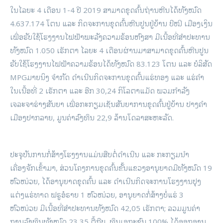
ໃນໄລຍະ 4 ເດືອນ 1-4 ປີ 2019 ສາມາດຂຸດຄົ້ນຖ່ານຫີນໄດ້ທັງໝົດ
4.637.174 ໂຕນ ແລະ ກິດຈະການຂຸດຄົ້ນຫີນປູນຢູ່ບ້ານ ບີໝີ ເມືອງເງິນ
ເພື່ອຮັບໃຊ້ໂຮງງານໄຟຟ້າພະລັງຄວາມຮ້ອນຫົງສາ ມີເນື້ອທີ່ສຳປະທານ
ທັງໝົດ 1.050 ເຮັກຕາ ໄລຍະ 4 ເດືອນຜ່ານມາສາມາດຂຸດຄົ້ນຫີນປູນ
ຮັບໃຊ້ໂຮງງານໄຟຟ້າຄວາມຮ້ອນໄດ້ທັງໝົດ 83.123 ໂຕນ ແລະ ບໍລິສັດ
MPGມາຍນິງ ຈຳກັດ ດໍາເນີນກິດຈະການຂຸດຄົ້ນແຮ່ທອງ ແລະ ແຮ່ຄຳ
ໃນເນື້ອທີ່ 2 ເຮັກຕາ ແລະ ອີກ 30,24 ກິໂລຕາແມັດ ພວມກຳລັງ
ເຈລະຈາຮ່າງສັນຍາ ເພື່ອກະກຽມເຊັນສັນຍາການຂຸດຄົ້ນຢູ່ບ້ານ ປາງຄຳ
ເມືອງປາກລາຍ, ມູນຄ່າລົງທຶນ 22,9 ລ້ານໂດລາສະຫະລັດ.
ປະຈຸບັນການກໍ່ສ້າງໂຮງງານແມ່ນສືບຕໍ່ດໍາເນີນ ແລະ ກະກຽມນໍາ
ເຄື່ອງຈັກເຂົ້າມາ, ສ່ວນໂຄງການຂຸດຄົ້ນຂັ້ນແຂວງອານຸຍາດມີທັງໝົດ 19
ຫົວໜ່ວຍ, ໄດ້ອານຸຍາດຂຸດຄົ້ນ ແລະ ດໍາເນີນກິດຈະການໂຮງງານປຸງ
ແຕ່ງແຮ່ທາດ ຟຣູອໍຣາຍ 1 ຫົວໜ່ວຍ, ອານຸຍາດກໍ່ສ້າງບໍ່ແຮ່ 3
ຫົວໜ່ວຍ ມີເນື້ອທີ່ສຳປະທານທັງໝົດ 42,05 ເຮັກຕາ; ລວມມູນຄ່າ
ການລົງທຶນທັງໝົດ 23,35 ຕື້ກີບ, ທຶນເອກະຊົນ 100% ໄດ້ອອກອານຸ