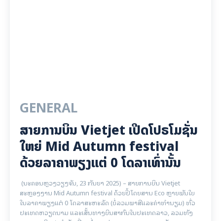
GENERAL
ສາຍການບິນ Vietjet ເປີດໂປຣໂມຊັ່ນ
ໃຫຍ່ Mid Autumn festival
ດ້ວຍລາຄາພຽງແຕ່ 0 ໂດລາເທົ່ານັ້ນ
(ນະຄອນຫຼວງວຽງຈັນ, 23 ກັນຍາ 2025) – ສາຍການບິນ Vietjet
ສະຫຼອງງານ Mid Autumn festival ດ້ວຍປີ້ໂດຍສານ Eco ຫຼາຍພັນໃບ
ໃນລາຄາພຽງແຕ່ 0 ໂດລາສະຫະລັດ (ບໍ່ລວມພາສີແລະຄ່າທໍານຽມ) ທົ່ວ
ປະເທດຫວຽດນາມ ແລະເສັ້ນທາງບິນສາກົນໃນປະເທດລາວ, ລວມທັງ