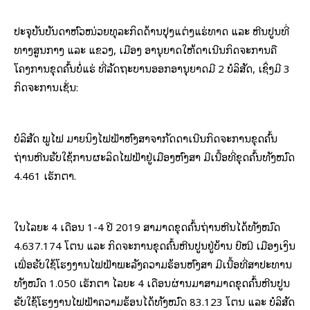
ປະຈຸບັນບັນດາຫົວໜ່ວຍທຸລະກິດດ້ານປຸງແຕ່ງແຮ່ທາດ ແລະ ຫີນປູນທີ່
ທາງສູນກາງ ແລະ ແຂວງ, ເມືອງ ອານຸຍາດໃຫ້ດຳເນີນກິດຈະການຄື
ໂຄງການຂຸດຄົ້ນບໍ່ແຮ່ ທີ່ລັດຖະບານອອກອານຸຍາດມີ 2 ບໍລິສັດ, ເຊິ່ງມີ 3
ກິດຈະການເຊັ່ນ:
ບໍລິສັດ ພູໄຟ ມາຍນິງໄຟຟ້າຫົງສາຈໍາກັດດຳເນີນກິດຈະການຂຸດຄົ້ນ
ຖ່ານຫີນຮັບໃຊ້ການຜະລິດໄຟຟ້າຢູ່ເມືອງຫົງສາ ມີເນື້ອທີ່ຂຸດຄົ້ນທັງໝົດ
4.461 ເຮັກຕາ.
ໃນໄລຍະ 4 ເດືອນ 1-4 ປີ 2019 ສາມາດຂຸດຄົ້ນຖ່ານຫີນໄດ້ທັງໝົດ
4.637.174 ໂຕນ ແລະ ກິດຈະການຂຸດຄົ້ນຫີນປູນຢູ່ບ້ານ ບີໝີ ເມືອງເງິນ
ເພື່ອຮັບໃຊ້ໂຮງງານໄຟຟ້າພະລັງຄວາມຮ້ອນຫົງສາ ມີເນື້ອທີ່ສຳປະທານ
ທັງໝົດ 1.050 ເຮັກຕາ ໄລຍະ 4 ເດືອນຜ່ານມາສາມາດຂຸດຄົ້ນຫີນປູນ
ຮັບໃຊ້ໂຮງງານໄຟຟ້າຄວາມຮ້ອນໄດ້ທັງໝົດ 83.123 ໂຕນ ແລະ ບໍລິສັດ