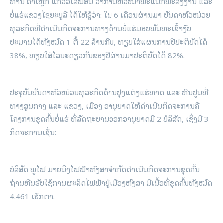
ທ່ານ ຄໍາເຫຼັກ ແກ້ວວິໄລພອນ ວ່າການຫົວໜ້າພະແນກພະລັງງານ ແລະ
ບໍ່ແຮ່ແຂວງໄຊຍະບູລີ ໄດ້ໃຫ້ຮູ້ວ່າ: ໃນ 6 ເດືອນຜ່ານມາ ບັນດາຫົວໜ່ວຍ
ທຸລະກິດທີ່ດຳເນີນກິດຈະການທາງດ້ານບໍ່ແຮ່ມອບພັນທະເຂົ້າງົບ
ປະມານໄດ້ທັງໝົດ 1 ຕື້ 22 ລ້ານກີບ, ທຽບໃສ່ແຜນການປີປະຕິບັດໄດ້
38%, ທຽບໃສ່ໄລຍະດຽວກັນຂອງປີຜ່ານມາປະຕິບັດໄດ້ 82%.
ປະຈຸບັນບັນດາຫົວໜ່ວຍທຸລະກິດດ້ານປຸງແຕ່ງແຮ່ທາດ ແລະ ຫີນປູນທີ່
ທາງສູນກາງ ແລະ ແຂວງ, ເມືອງ ອານຸຍາດໃຫ້ດຳເນີນກິດຈະການຄື
ໂຄງການຂຸດຄົ້ນບໍ່ແຮ່ ທີ່ລັດຖະບານອອກອານຸຍາດມີ 2 ບໍລິສັດ, ເຊິ່ງມີ 3
ກິດຈະການເຊັ່ນ:
ບໍລິສັດ ພູໄຟ ມາຍນິງໄຟຟ້າຫົງສາຈໍາກັດດຳເນີນກິດຈະການຂຸດຄົ້ນ
ຖ່ານຫີນຮັບໃຊ້ການຜະລິດໄຟຟ້າຢູ່ເມືອງຫົງສາ ມີເນື້ອທີ່ຂຸດຄົ້ນທັງໝົດ
4.461 ເຮັກຕາ.