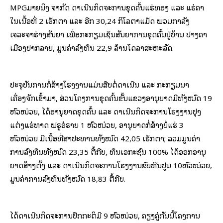
MPGມາຍນິງ ຈຳກັດ ດໍາເນີນກິດຈະການຂຸດຄົ້ນແຮ່ທອງ ແລະ ແຮ່ຄຳ
ໃນເນື້ອທີ່ 2 ເຮັກຕາ ແລະ ອີກ 30,24 ກິໂລຕາແມັດ ພວມກຳລັງ
ເຈລະຈາຮ່າງສັນຍາ ເພື່ອກະກຽມເຊັນສັນຍາການຂຸດຄົ້ນຢູ່ບ້ານ ປາງຄຳ
ເມືອງປາກລາຍ, ມູນຄ່າລົງທຶນ 22,9 ລ້ານໂດລາສະຫະລັດ.
ປະຈຸບັນການກໍ່ສ້າງໂຮງງານແມ່ນສືບຕໍ່ດໍາເນີນ ແລະ ກະກຽມນໍາ
ເຄື່ອງຈັກເຂົ້າມາ, ສ່ວນໂຄງການຂຸດຄົ້ນຂັ້ນແຂວງອານຸຍາດມີທັງໝົດ 19
ຫົວໜ່ວຍ, ໄດ້ອານຸຍາດຂຸດຄົ້ນ ແລະ ດໍາເນີນກິດຈະການໂຮງງານປຸງ
ແຕ່ງແຮ່ທາດ ຟຣູອໍຣາຍ 1 ຫົວໜ່ວຍ, ອານຸຍາດກໍ່ສ້າງບໍ່ແຮ່ 3
ຫົວໜ່ວຍ ມີເນື້ອທີ່ສຳປະທານທັງໝົດ 42,05 ເຮັກຕາ; ລວມມູນຄ່າ
ການລົງທຶນທັງໝົດ 23,35 ຕື້ກີບ, ທຶນເອກະຊົນ 100% ໄດ້ອອກອານຸ
ຍາດສ້າງຕັ້ງ ແລະ ດໍາເນີນກິດຈະການໂຮງງານຂົບຫີນປູນ 10ຫົວໜ່ວຍ,
ມູນຄ່າການລົງທຶນທັງໝົດ 18,83 ຕື້ກີບ.
ໄດ້ດຳເນີນກິດຈະການປົກກະຕິມີ 9 ຫົວໜ່ວຍ, ຄຽງຄູ່ກັນນີ້ໂຄງການ