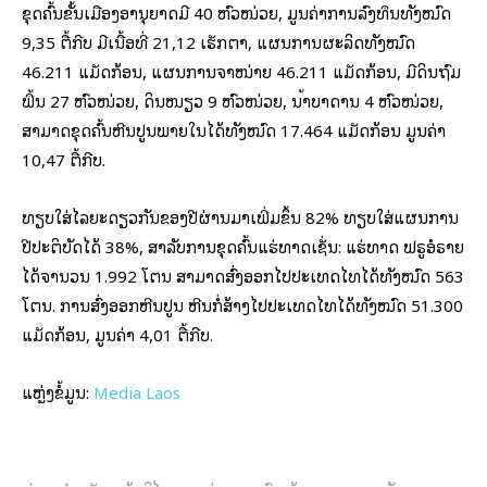
ຂຸດຄົ້ນຂັ້ນເມືອງອານຸຍາດມີ 40 ຫົວໜ່ວຍ, ມູນຄ່າການລົງທຶນທັງໝົດ
9,35 ຕື້ກີບ ມີເນື້ອທີ່ 21,12 ເຮັກຕາ, ແຜນການຜະລິດທັງໝົດ
46.211 ແມັດກ້ອນ, ແຜນການຈຳໜ່າຍ 46.211 ແມັດກ້ອນ, ມີດິນຖົມ
ພື້ນ 27 ຫົວໜ່ວຍ, ດິນໜຽວ 9 ຫົວໜ່ວຍ, ນໍ້າບາດານ 4 ຫົວໜ່ວຍ,
ສາມາດຂຸດຄົ້ນຫີນປູນພາຍໃນໄດ້ທັງໝົດ 17.464 ແມັດກ້ອນ ມູນຄ່າ
10,47 ຕື້ກີບ.
ທຽບໃສ່ໄລຍະດຽວກັນຂອງປີຜ່ານມາເພີ່ມຂຶ້ນ 82% ທຽບໃສ່ແຜນການ
ປີປະຕິບັດໄດ້ 38%, ສໍາລັບການຂຸດຄົ້ນແຮ່ທາດເຊັ່ນ: ແຮ່ທາດ ຟຣູອໍຣາຍ
ໄດ້ຈຳນວນ 1.992 ໂຕນ ສາມາດສົ່ງອອກໄປປະເທດໄທໄດ້ທັງໝົດ 563
ໂຕນ. ການສົ່ງອອກຫີນປູນ ຫີນກໍ່ສ້າງໄປປະເທດໄທໄດ້ທັງໝົດ 51.300
ແມັດກ້ອນ, ມູນຄ່າ 4,01 ຕື້ກີບ.
ແຫຼ່ງຂໍ້ມູນ:
Media Laos