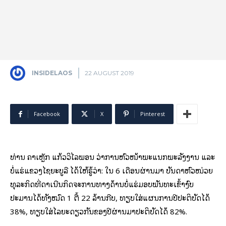
INSIDELAOS
22 AUGUST 2019
Facebook
X
Pinterest
ທ່ານ ຄໍາເຫຼັກ ແກ້ວວິໄລພອນ ວ່າການຫົວໜ້າພະແນກພະລັງງານ ແລະ
ບໍ່ແຮ່ແຂວງໄຊຍະບູລີ ໄດ້ໃຫ້ຮູ້ວ່າ: ໃນ 6 ເດືອນຜ່ານມາ ບັນດາຫົວໜ່ວຍ
ທຸລະກິດທີ່ດຳເນີນກິດຈະການທາງດ້ານບໍ່ແຮ່ມອບພັນທະເຂົ້າງົບ
ປະມານໄດ້ທັງໝົດ 1 ຕື້ 22 ລ້ານກີບ, ທຽບໃສ່ແຜນການປີປະຕິບັດໄດ້
38%, ທຽບໃສ່ໄລຍະດຽວກັນຂອງປີຜ່ານມາປະຕິບັດໄດ້ 82%.