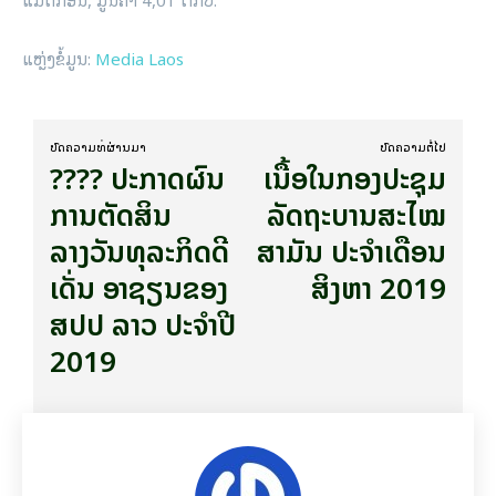
ແຫຼ່ງຂໍ້ມູນ:
Media Laos
ບົດ​ຄວາມ​ທີ່​ຜ່ານ​ມາ
ບົດ​ຄວາມ​ຕໍ່​ໄປ
???? ປະກາດຜົນ
ເນື້ອໃນກອງປະຊຸມ
ການຕັດສິນ
ລັດຖະບານສະໄໝ
ລາງວັນທຸລະກິດດີ
ສາມັນ ປະຈໍາເດືອນ
ເດັ່ນ ອາຊຽນຂອງ
ສິງຫາ 2019
ສປປ ລາວ ປະຈຳປີ
2019