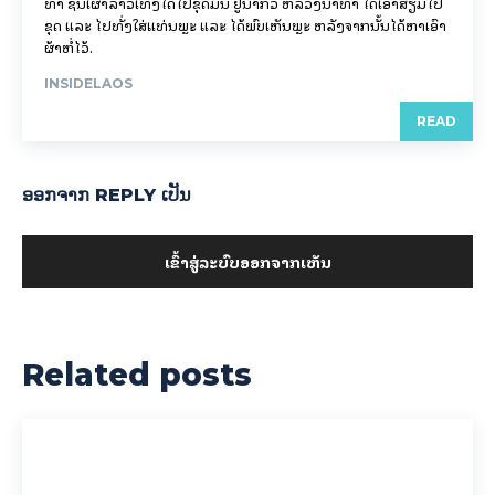
ທາ ຊົນເຜົ່າລາວເທິງໄດ້ໄປຂຸດມັນ ຢູ່ນ້ຳກິວ ຫລວງນ້ຳທາ ໄດ້ເອົາສຽມໄປ
ຂຸດ ແລະ ໄປທັ່ງໃສ່ແທ່ນພຼະ ແລະ ໄດ້ພົບເຫັນພຼະ ຫລັງຈາກນັ້ນໄດ້ຫາເອົາ
ຜ້າຫໍ່ໄວ້.
INSIDELAOS
READ
ອອກ​ຈາກ REPLY ເປັນ
ເຂົ້າ​ສູ່​ລະ​ບົບ​ອອກ​ຈາກ​ເຫັນ
Related posts