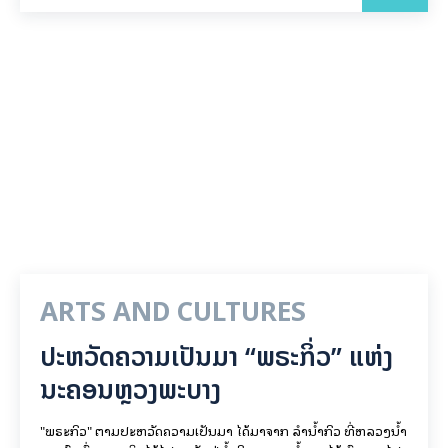
ARTS AND CULTURES
ປະຫວັດຄວາມເປັນມາ “ພຣະກິ່ວ” ແຫ່ງ
ນະຄອນຫຼວງພະບາງ
"ພຣະກິວ" ຕາມປະຫວັດຄວາມເປັນມາ ໄດ້ມາຈາກ ລຳນ້ຳກິວ ທີ່ຫລວງນ້ຳ