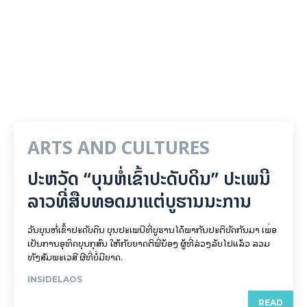
ARTS AND CULTURES
ປະຫວັດ “ບຸນຫໍ່ເຂົ້າປະດັບດິນ” ປະເພນີ
ລາວທີ່ສືບທອດມາແຕ່ບູຮານນະການ
ວັນບຸນຫໍ່ເຂົ້າປະດັບດິນ ບຸນປະເພນີທີ່ບູຮານໄດ້ພາກັນປະຕິບັດກັນມາ ເພື່ອ
ເປັນການອຸທິດບຸນກຸສົນ ໃຫ້ກັບຍາດຕິພີ່ນ້ອງ ຜູ້ທີ່ລ່ວງລັບໄປແລ້ວ ລວມ
ທັງສັມພະເວສີ ຜີທີ່ບໍ່ມີຍາດ.
INSIDELAOS
READ