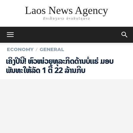
Laos News Agency
ມັກເລື່ອງລາວ ອ່ານອິນໄຊລາວ
ECONOMY
GENERAL
ເຄິ່ງປີນີ້! ຫົວໜ່ວຍທຸລະກິດດ້ານບໍ່ແຮ່ ມອບ
ພັນທະໃຫ້ລັດ 1 ຕື້ 22 ລ້ານກີບ