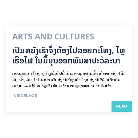
ARTS AND CULTURES
ເປັນ​ຫຍັງ​ເຮົາ​ຈຶ່ງ​ຕ້ອງ​ໄປລອຍ​ກະ​ໂທງ, ໄຫຼ​
ເຮືອ​ໄຟ ໃນ​ມື້​​ບຸນ​ອອກ​ພັນ​ສາ​ປະ​ວໍ​ລະ​ນາ
ການລອຍ​ກະ​ໂທງ ຫຼື ໄຫຼເຮືອໄຟນີ້ ເປັນການບູຊາແມ່ນໍ້າກໍຄືທາດທັງ 4 ຄື:
ດິນ, ນໍ້າ, ລົມ, ໄຟ ແມ່ນໍ້າ ເປັນສິ່ງທີ່ໃຫ້ຄຸນຄ່າຕໍ່ທຸກສິ່ງທີ່ມີຊີວິດເປັນຕົ້ນ
ມະນຸດ ແລະ ຊີວະນາໆພັນ ພ້ອມເປັນການບູຊາພະຍານາກຕື່ມອີກ.
INSIDELAOS
READ