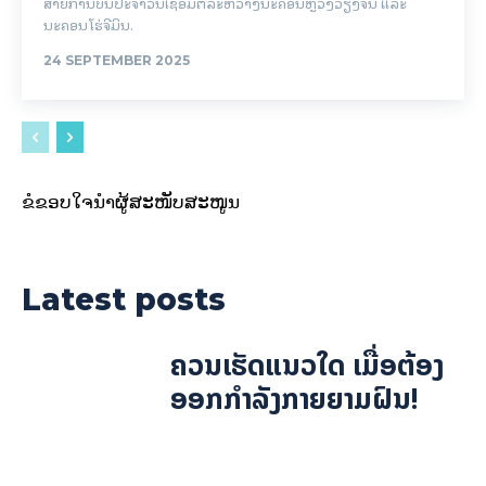
ສາຍການບິນປະຈໍາວັນເຊື່ອມຕໍ່ລະຫວ່າງນະຄອນຫຼວງວຽງຈັນ ແລະ
ນະຄອນໂຮ່ຈີມິນ.
24 SEPTEMBER 2025
ຂໍຂອບໃຈນຳຜູ້ສະໜັບສະໜູນ
Latest posts
ຄວນເຮັດແນວໃດ ເມື່ອຕ້ອງ
ອອກກຳລັງກາຍຍາມຝົນ!