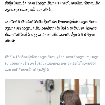
ຮັບຮູ້ແນ່ນອນວ່າ ການເຮັດວຽກເປັນກະ ຈະກະທົບກະເທືອນກັບການເຮັດ
ວຽກຂອງສະໝອງ ໜັກໜາເທົ່າໃດ.
ແນວໃດກໍດີ ນັກວິໄຈກໍໄດ້ພົບເຊັ່ນກັນວ່າ ຖ້າຫາກຜູ້ທີ່ເຮັດວຽກເປັນກະ
ປ່ຽນການເຮັດວຽກມາເປັນເວລາປົກກະຕິເມື່ອໃດ ສະຕິປັນຍາ ກໍອາດຈະ
ກັບມາຄືນດີໃໝ່ໄດ້ ພຽງແຕ່ວ່າ ອາດກິນເວລາດົນຕັ້ງແຕ່ 5 ປີ ຈຶ່ງຈະ
ເຫັນຜົນ.
ນັກວິໄຈ ໄດ້ເຕືອນຜູ້ທີ່ເຮັດວຽກເປັນກະ (ຊ່ວງເວລາເຮັດວຽກ) ໝູນວຽນ
ໄປ ແບບບໍ່ຕາຍໂຕ ວ່າ ໃນໄລຍະເວລາຍາວ ອາດຈະເຮັດໃຫ້ຄວາມຈື່ຈຳ
ແລະ ສະຕິປັນຍາເສື່ອມໂຊມລົງໄດ້.