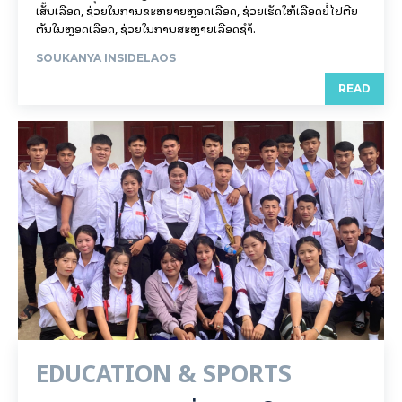
ເສັ້ນເລືອດ, ຊ່ວຍໃນການຂະຫຍາຍຫຼອດເລືອດ, ຊ່ວຍເຮັດໃຫ້ເລືອດບໍ່ໄປຕີບ
ຕັນໃນຫຼອດເລືອດ, ຊ່ວຍໃນການສະຫຼາຍເລືອດຊຳ້.
SOUKANYA INSIDELAOS
READ
EDUCATION & SPORTS