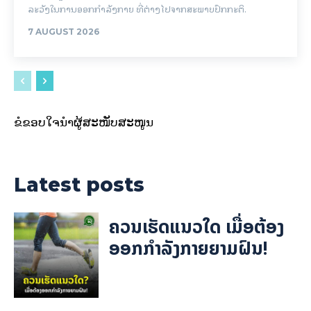
ລະວັງໃນການອອກກຳລັງກາຍ ທີ່ຕ່າງໄປຈາກສະພາບປົກກະຕິ.
7 AUGUST 2026
ຂໍຂອບໃຈນຳຜູ້ສະໜັບສະໜູນ
Latest posts
ຄວນເຮັດແນວໃດ ເມື່ອຕ້ອງ
ອອກກຳລັງກາຍຍາມຝົນ!