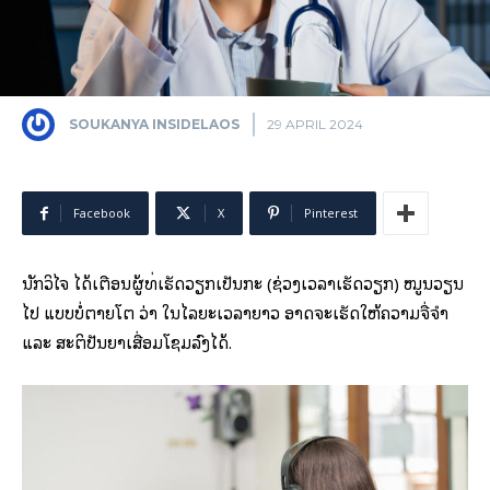
SOUKANYA INSIDELAOS
29 APRIL 2024
Facebook
X
Pinterest
ນັກວິໄຈ ໄດ້ເຕືອນຜູ້ທີ່ເຮັດວຽກເປັນກະ (ຊ່ວງເວລາເຮັດວຽກ) ໝູນວຽນ
ໄປ ແບບບໍ່ຕາຍໂຕ ວ່າ ໃນໄລຍະເວລາຍາວ ອາດຈະເຮັດໃຫ້ຄວາມຈື່ຈຳ
ແລະ ສະຕິປັນຍາເສື່ອມໂຊມລົງໄດ້.