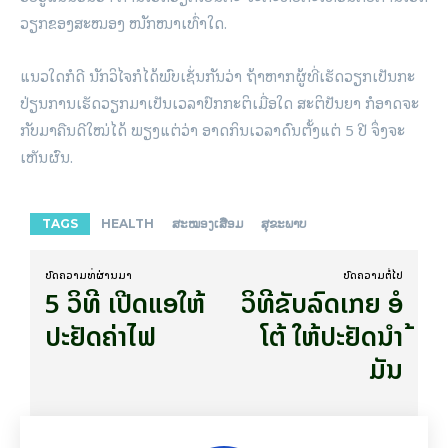
ວຽກຂອງສະໝອງ ໜັກໜາເທົ່າໃດ.
ແນວໃດກໍດີ ນັກວິໄຈກໍໄດ້ພົບເຊັ່ນກັນວ່າ ຖ້າຫາກຜູ້ທີ່ເຮັດວຽກເປັນກະ
ປ່ຽນການເຮັດວຽກມາເປັນເວລາປົກກະຕິເມື່ອໃດ ສະຕິປັນຍາ ກໍອາດຈະ
ກັບມາຄືນດີໃໝ່ໄດ້ ພຽງແຕ່ວ່າ ອາດກິນເວລາດົນຕັ້ງແຕ່ 5 ປີ ຈຶ່ງຈະ
ເຫັນຜົນ.
TAGS
HEALTH
ສະໝອງເສື່ອມ
ສຸຂະພາບ
ບົດ​ຄວາມ​ທີ່​ຜ່ານ​ມາ
ບົດ​ຄວາມ​ຕໍ່​ໄປ
5 ວິທີ ເປີດແອໃຫ້
ວິທີຂັບລົດເກຍ ອໍ
ປະຢັດຄ່າໄຟ
ໂຕ້ ໃຫ້ປະຢັດນຳ້
ມັນ