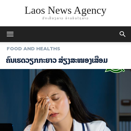
Laos News Agency
ມັກເລື່ອງລາວ ອ່ານອິນໄຊລາວ
FOOD AND HEALTHS
ຄົນເຮັດວຽກກະຍາວ ສ່ຽງສະໝອງເສື່ອມ