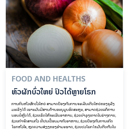
FOOD AND HEALTHS
ຫົວຜັກບົ່ວໃຫຍ່ ປົວໄດ້ຫຼາຍໂຣກ
ການກິນຫົວຜັກບົ່ວໃຫຍ່ ສາມາດປ້ອງກັນການຈະເລີນເຕີບໃຫຍ່ຂອງຈຸລັງ
ມະເຮັງໄດ້ ເພາະມັນມີສານຕ້ານອະນຸມູນອິດສະຫຼະ, ສາມາດຊ່ວຍແກ້ການ
ນອນບໍ່ຫຼັບໄດ້, ຊ່ວຍເຮັດໃຫ້ຈະເລີນອາຫານ, ຊ່ວຍບຳລຸງທາດໃນຮ່າງກາຍ,​
ຊ່ວຍກຳຈັດສານກົ່ວ ທີ່ປົນເປື້ອນມາກັບອາຫານ, ຊ່ວຍປ້ອງກັນການເກີດ
ໂຣກຫົວໃຈ,​ ຫຼຸດຄວາມສ່ຽງຂອງອຳມະພາດ, ຊ່ວຍປົວໂຣກໄຂມັນຕີບຕັນໃນ