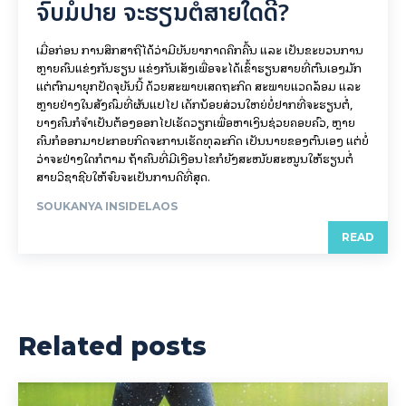
ຈົບມໍປາຍ ຈະຮຽນຕໍ່ສາຍໃດດີ?
ເມື່ອກ່ອນ ການສຶກສາຖືໄດ້ວ່າມີບັນຍາກາດຄຶກຄື້ນ ແລະ ເປັນຂະບວນການ
ຫຼາຍຄົນແຂ່ງກັນຮຽນ ແຂ່ງກັນເສັງເພື່ອຈະໄດ້ເຂົ້າຮຽນສາຍທີ່ຕົນເອງມັກ
ແຕ່ຕົກມາຍຸກປັດຈຸບັນນີ້ ດ້ວຍສະພາບເສດຖະກິດ ສະພາບແວດລ້ອມ ແລະ
ຫຼາຍຢ່າງໃນສັງຄົມທີ່ຜັນແປໄປ ເດັກນ້ອຍສ່ວນໃຫຍ່ບໍ່ຢາກທີ່ຈະຮຽນຕໍ່,
ບາງຄົນກໍຈຳເປັນຕ້ອງອອກໄປເຮັດວຽກເພື່ອຫາເງິນຊ່ວຍຄອບຄົວ, ຫຼາຍ
ຄົນກໍອອກມາປະກອບກິດຈະການເຮັດທຸລະກິດ ເປັນນາຍຂອງຕົນເອງ ແຕ່ບໍ່
ວ່າຈະຢ່າງໃດກໍຕາມ ຖ້າຄົນທີ່ມີເງືອນໄຂກໍຍັງສະໜັບສະໜູນໃຫ້ຮຽນຕໍ່
ສາຍວິຊາຊີບໃຫ້ຈົບຈະເປັນການດີທີ່ສຸດ.
SOUKANYA INSIDELAOS
READ
Related posts