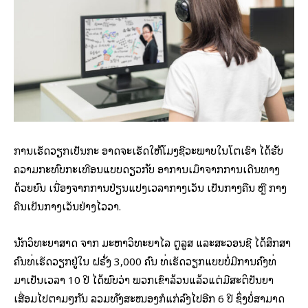
ການເຮັດວຽກເປັນກະ ອາດຈະເຮັດໃຫ້ໂມງຊີວະພາບໃນໂຕເຮົາ ໄດ້ຮັບ
ຄວາມກະທົບກະເທືອນແບບດຽວກັບ ອາການເມົາຈາກການເດີນທາງ
ດ້ວຍຍົນ ເນື່ອງຈາກການປ່ຽນແປງເວລາກາງເວັນ ເປັນກາງຄືນ ຫຼື ກາງ
ຄືນເປັນກາງເວັນຢ່າງໄວວາ.
ນັກວິທະຍາສາດ ຈາກ ມະຫາວິທະຍາໄລ ຕູລູສ ແລະສະວອນຊີ ໄດ້ສຶກສາ
ຄົນທີ່ເຮັດວຽກຢູ່ໃນ ຝຣັ່ງ 3,000 ຄົນ ທີ່ເຮັດວຽກແບບບໍ່ມີການຄົງທີ່
ມາເປັນເວລາ 10 ປີ ໄດ້ພົບວ່າ ພວກເຂົາລ້ວນແລ້ວແຕ່ມີສະຕິປັນຍາ
ເສື່ອມໄປຕາມໆກັນ ລວມທັງສະໝອງກໍແກ່ລົງໄປອີກ 6 ປີ ຊຶ່ງບໍ່ສາມາດ