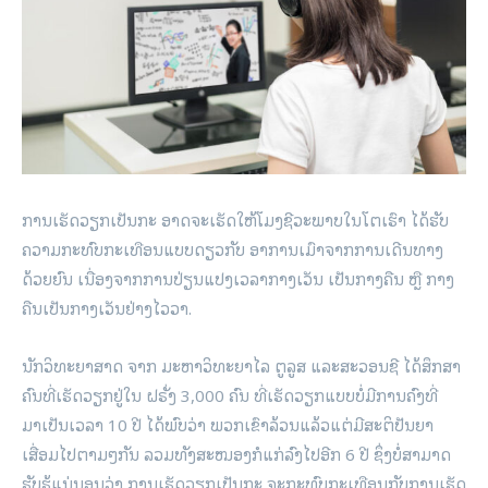
ການເຮັດວຽກເປັນກະ ອາດຈະເຮັດໃຫ້ໂມງຊີວະພາບໃນໂຕເຮົາ ໄດ້ຮັບ
ຄວາມກະທົບກະເທືອນແບບດຽວກັບ ອາການເມົາຈາກການເດີນທາງ
ດ້ວຍຍົນ ເນື່ອງຈາກການປ່ຽນແປງເວລາກາງເວັນ ເປັນກາງຄືນ ຫຼື ກາງ
ຄືນເປັນກາງເວັນຢ່າງໄວວາ.
ນັກວິທະຍາສາດ ຈາກ ມະຫາວິທະຍາໄລ ຕູລູສ ແລະສະວອນຊີ ໄດ້ສຶກສາ
ຄົນທີ່ເຮັດວຽກຢູ່ໃນ ຝຣັ່ງ 3,000 ຄົນ ທີ່ເຮັດວຽກແບບບໍ່ມີການຄົງທີ່
ມາເປັນເວລາ 10 ປີ ໄດ້ພົບວ່າ ພວກເຂົາລ້ວນແລ້ວແຕ່ມີສະຕິປັນຍາ
ເສື່ອມໄປຕາມໆກັນ ລວມທັງສະໝອງກໍແກ່ລົງໄປອີກ 6 ປີ ຊຶ່ງບໍ່ສາມາດ
ຮັບຮູ້ແນ່ນອນວ່າ ການເຮັດວຽກເປັນກະ ຈະກະທົບກະເທືອນກັບການເຮັດ