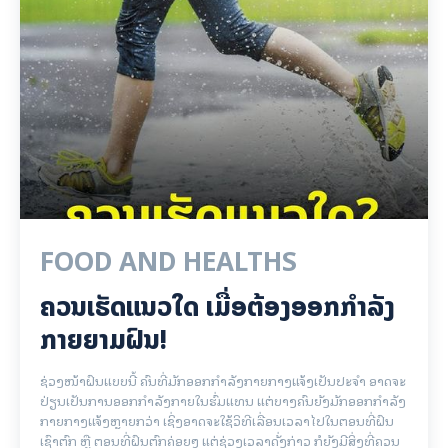
FOOD AND HEALTHS
ຄວນເຮັດແນວໃດ ເມື່ອຕ້ອງອອກກຳລັງ
ກາຍຍາມຝົນ!
ຊ່ວງໜ້າຝົນແບບນີ້ ຄົນທີ່ມັກອອກກຳລັງກາຍກາງແຈ້ງເປັນປະຈຳ ອາດຈະ
ປ່ຽນເປັນການອອກກຳລັງກາຍໃນຮົ່ມແທນ ແຕ່ບາງຄົນຍັງມັກອອກກຳລັງ
ກາຍກາງແຈ້ງຫຼາຍກວ່າ ເຊິ່ງອາດຈະໃຊ້ວິທີເລື່ອນເວລາໄປໃນຕອນທີ່ຝົນ
ເຊົາຕົກ ຫຼື ຕອນທີ່ຝົນຕົກຄ່ອຍໆ ແຕ່ຊ່ວງເວລາດັ່ງກ່າວ ກໍຍັງມີສິ່ງທີ່ຄວນ