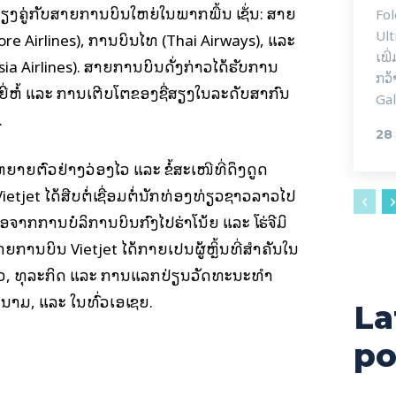
ຄຽງຄູ່ກັບສາຍການບິນໃຫຍ່ໃນພາກພື້ນ ເຊັ່ນ: ສາຍ
Fol
Ult
re Airlines), ການບິນໄທ (Thai Airways), ແລະ
ເພີ
a Airlines). ສາຍການບິນດັ່ງກ່າວໄດ້ຮັບການ
ກວ້
ີ່ຫໍ້ ແລະ ການເຕີບໂຕຂອງຊື່ສຽງໃນລະດັບສາກົນ
Gal
.
28
ຍາຍຕົວຢ່າງວ່ອງໄວ ແລະ ຂໍ້ສະເໜີທີ່ດຶງດູດ
tjet ໄດ້ສືບຕໍ່ເຊື່ອມຕໍ່ນັກທ່ອງທ່ຽວຊາວລາວໄປ
ກການບໍລິການບິນກົງໄປຮ່າໂນ້ຍ ແລະ ໂຮ່ຈີມິ
ຍການບິນ Vietjet ໄດ້ກາຍເປັນຜູ້ຫຼິ້ນທີ່ສໍາຄັນໃນ
ຽວ, ທຸລະກິດ ແລະ ການແລກປ່ຽນວັດທະນະທໍາ
າມ, ແລະ ໃນທົ່ວເອເຊຍ.
La
po