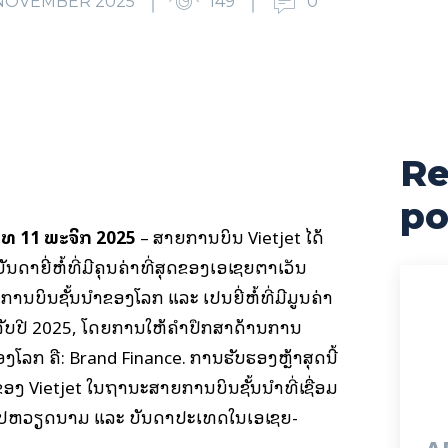
 NOVEMBER 2025
149
0
Re
cebook
X
Pinterest
WhatsApp
po
ນທີ 11 ພະຈິກ 2025
– ສາຍການບິນ Vietjet ໄດ້
ັນດາຍີ່ຫໍ້ທີ່ມີຄຸນຄ່າທີ່ສຸດຂອງເອເຊຍຕາເວັນ
ຍການບິນຊັ້ນນໍາຂອງໂລກ ແລະ ເປັນຍີ່ຫໍ້ທີ່ມີມູນຄ່າ
ລັບປີ 2025, ໂດຍການໃຫ້ຄຳປຶກສາດ້ານການ
າຂອງໂລກ ຄື: Brand Finance. ການຮັບຮອງຫຼ້າສຸດນີ້
ຂອງ Vietjet ໃນຖານະສາຍການບິນຊັ້ນນໍາທີ່ເຊື່ອມ
ວໄປຫວຽດນາມ ແລະ ບັນດາປະເທດໃນເອເຊຍ-