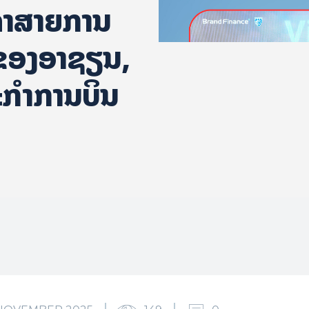
ດາສາຍການ
ຸດຂອງອາຊຽນ,
ຫະກຳການບິນ