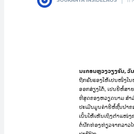
SOUKANYA INSIDELAOS
11
Fa
ແບ່ງປັນ
ນະຄອນຫຼວງວຽງຈັນ
,
ວັ
ຖືກຮັບຮອງໃຫ້ເປັນໜຶ່ງໃນບ
ອອກສ່ຽງໃຕ້, ເປັນຍີ່ຫໍ້ສາ
ທີ່ສຸດຂອງຫວຽດນາມ ສໍາ
ປະເມີນມູນຄ່າຍີ່ຫໍ້ຊັ້ນນໍ
ເນັ້ນໃຫ້ເຫັນເຖິງຕໍາແໜ່ງ
ຕໍ່ນັກທ່ອງທ່ຽວຈາກລາ
ປາຊີຟິກ.