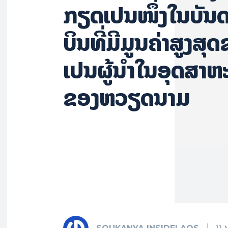
ກຽດເປັນໜຶ່ງໃນບັນ
ບິນທີ່ມີມູນຄ່າສູງສ
ເປັນຜູ້ນຳໃນອຸດສາ
ຂອງຫວຽດນາມ