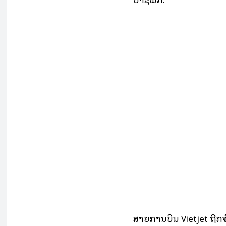
ສາຍການບິນ Vietjet ຖືກຈັດ