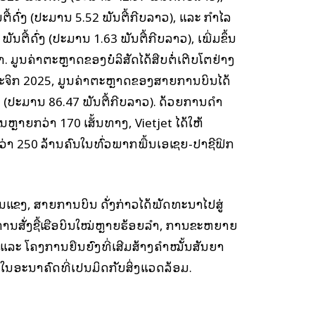
້ດົ່ງ (ປະມານ 5.52 ພັນຕື້ກີບລາວ), ແລະ ກໍາໄລ
ຕື້ດົ່ງ (ປະມານ 1.63 ພັນຕື້ກີບລາວ), ເພີ່ມຂຶ້ນ
. ມູນຄ່າຕະຫຼາດຂອງບໍລິສັດໄດ້ສືບຕໍ່ເຕີບໂຕຢ່າງ
 ພະຈິກ 2025, ມູນຄ່າຕະຫຼາດຂອງສາຍການບິນໄດ້
່ງ (ປະມານ 86.47 ພັນຕື້ກີບລາວ). ດ້ວຍການດໍາ
ນຫຼາຍກວ່າ 170 ເສັ້ນທາງ, Vietjet ໄດ້ໃຫ້
່າ 250 ລ້ານຄົນໃນທົ່ວພາກພື້ນເອເຊຍ-ປາຊີຟິກ
້ມແຂງ, ສາຍການບິນ ດັ່ງກ່າວໄດ້ພັດທະນາໄປສູ່
ການສັ່ງຊື້ເຮືອບິນໃໝ່ຫຼາຍຮ້ອຍລໍາ, ການຂະຫຍາຍ
ແລະ ໂຄງການຍືນຍົງທີ່ເສີມສ້າງຄໍາໝັ້ນສັນຍາ
ນອະນາຄົດທີ່ເປັນມິດກັບສິ່ງແວດລ້ອມ.