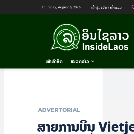
ເຂົ້າ​ສູ່​ລະ​ບົບ / ເຂົ້າ​ຮ່ວມ
Thursday, August 6, 2026
ໜ້າທຳອິດ
ໝວດຂ່າວ
ADVERTORIAL
ສາຍການບິນ Vietjet