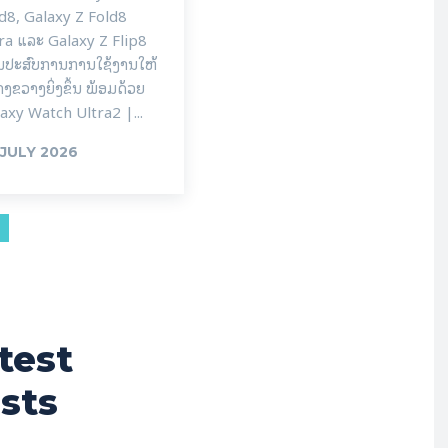
d8, Galaxy Z Fold8
ra ແລະ Galaxy Z Flip8
່ມປະສົບການການໃຊ້ງານໃຫ້
າງຂວາງຍິ່ງຂຶ້ນ ພ້ອມດ້ວຍ
axy Watch Ultra2 |...
 JULY 2026
test
sts