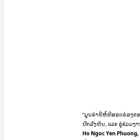
“ມູນຄ່າຍີ່ຫໍ້ທີ່ສອດຄ່ອງ
ນັກລົງທຶນ, ແລະ ຄູ່ຮ່ວມ
Ho Ngoc Yen Phuong,