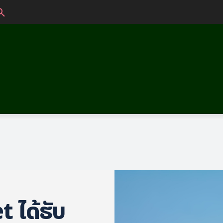
 ໄດ້ຮັບ