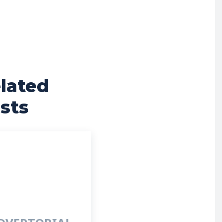
lated
sts