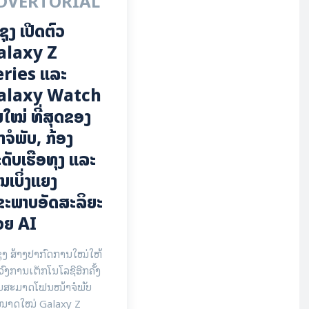
DVERTORIAL
ຊຸງ ເປີດຕົວ
alaxy Z
eries ແລະ
alaxy Watch
່ນໃໝ່ ທີ່ສຸດຂອງ
າຈໍພັບ, ກ້ອງ
ດັບເຮືອທຸງ ແລະ
ນເບິ່ງແຍງ
ຂະພາບອັດສະລິຍະ
ວຍ AI
ຸງ ສ້າງປາກົດການໃໝ່ໃຫ້
ວົງການເຕັກໂນໂລຊີອີກຄັ້ງ
ວຍສະມາດໂຟນໜ້າຈໍພັບ
ໜາດໃໝ່ Galaxy Z