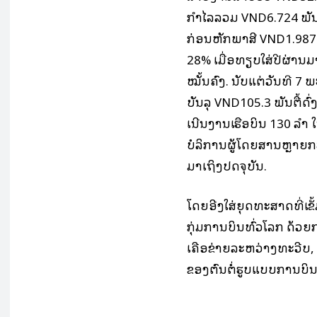
ກໍາໄລລວມ VND6.724 ພັນຕື
ກ່ອນຫັກພາສີ VND1.987 ພັນ
28% ເມື່ອທຽບໃສ່ປີຜ່ານມາ
ໝັ້ນຄົງ. ນັບແຕ່ວັນທີ 7
ບັນລຸ VND105.3 ພັນຕື້ດົ
ເນີນງານເຮືອບິນ 130 ລໍາ ໃ
ບໍລິການຜູ້ໂດຍສານຫຼາຍກວ
ມາເຖິງປັດຈຸບັນ.
ໂດຍອີງໃສ່ຍຸດທະສາດທີ່ເຂັ
ກຸ່ມການບິນທົ່ວໂລກ ດ້ວຍ
ເຄືອຂ່າຍລະຫວ່າງທະວີບ, 
ຂອງຕົນຕໍ່ຮູບແບບການບິນໃ