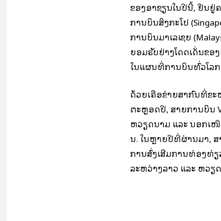
ຂອງອາຊຽນໃນປີນີ້, ຢືນຢູ່
ການບິນສິງກະໂປ (Singapo
ການບິນມາເລເຊຍ (Malaysi
ຍອມຮັບຢ່າງໂດດເດັ່ນຂອງຍ
ໃນແຜນທີ່ການບິນທົ່ວໂລກ
ດ້ວຍເຄືອຂ່າຍສາກົນທີ່ຂະຫ
ຕະຫຼອດປີ, ສາຍການບິນ Vie
ຫວຽດນາມ ແລະ ນອກເໜືອຈາ
ນ. ໃນຫຼາຍປີທີ່ຜ່ານມາ, ສາ
ການສົ່ງເສີມການທ່ອງທ່
ລະຫວ່າງລາວ ແລະ ຫວຽດນ