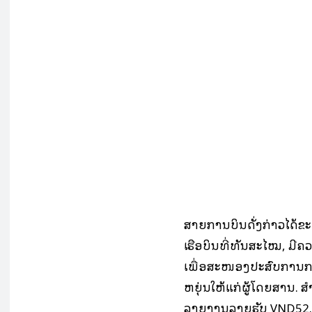
ສາຍການບິນດັ່ງກ່າວໄດ້ຂະ
ເຮືອບິນທີ່ທັນສະໄໝ, ມີຄ
ເພື່ອສະໜອງປະສົບການກາ
ຫຍຸ່ນໃຫ້ແກ່ຜູ້ໂດຍສານ. ສໍ
ລາຍງານລາຍຮັບ VND52.329