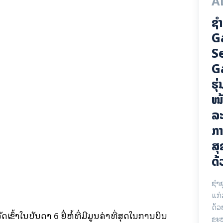
A
ຊຳ
G
S
G
ຮຸ
ໜ້
ລະ
ກາ
ສຸ
ດ້
ຊຳຊ
ແກ່
ດ້
ເຂົ້າໃນບັນດາ 6 ຍີ່ຫໍ້ທີ່ມີມູນຄ່າທີ່ສຸດໃນການບິນ
ຂະ