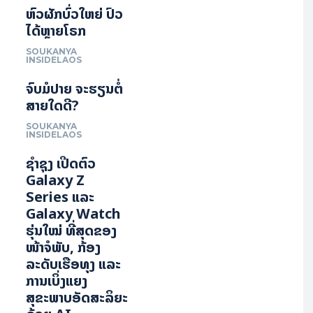
ຫົວຜັກບົ່ວໃຫຍ່ ປົວ
ໄດ້ຫຼາຍໂຣກ
SOUKANYA
INSIDELAOS
ຈົບມໍປາຍ ຈະຮຽນຕໍ່
ສາຍໃດດີ?
SOUKANYA
INSIDELAOS
ຊຳຊຸງ ເປີດຕົວ
Galaxy Z
Series ແລະ
Galaxy Watch
ຮຸ່ນໃໝ່ ທີ່ສຸດຂອງ
ໜ້າຈໍພັບ, ກ້ອງ
ລະດັບເຮືອທຸງ ແລະ
ການເບິ່ງແຍງ
ສຸຂະພາບອັດສະລິຍະ