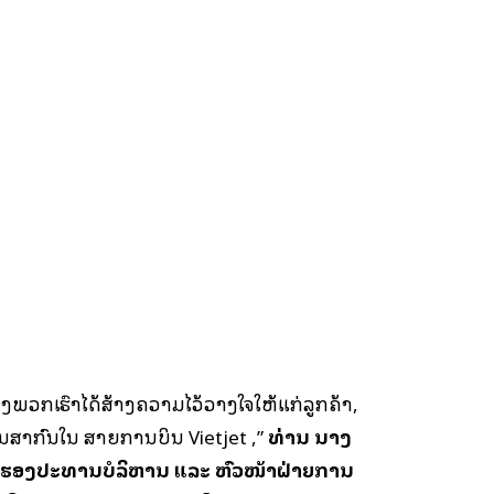
ຂອງພວກເຮົາໄດ້ສ້າງຄວາມໄວ້ວາງໃຈໃຫ້ແກ່ລູກຄ້າ,
ງານສາກົນໃນ ສາຍການບິນ Vietjet ,”
ທ່ານ ນາງ
ຮອງປະທານບໍລິຫານ ແລະ ຫົວໜ້າຝ່າຍການ