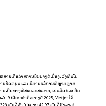
ຫຍາຍເຄືອຂ່າຍການບິນຢ່າງຕໍ່ເນື່ອງ, ລົງທຶນໃນ
ວາມຍືດຫຍຸ່ນ ແລະ ມີການບໍລິການທີ່ຫຼາກຫຼາຍ
ນເດີນທາງທີ່ສະດວກສະບາຍ, ເປັນມິດ ແລະ ຍືດ
າລັບ 9 ເດືອນທໍາອິດຂອງປີ 2025, Vietjet ໄດ້
 ພັນຕື້ດົ່ງ (ປະມານ 42.97 ພັນຕື້ກີບລາວ),