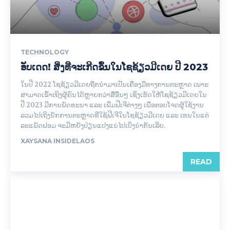
TECHNOLOGY
ອັບເດດ! ສິ່ງທີ່ຈະເກີດຂຶ້ນໃນໂຊຊ້ຽວມີເດຍ ປີ 2023
ໃນປີ 2022 ໂຊຊ້ຽວມີເດຍຖືກນໍາມາເປັນເຄື່ອງມືທາງການຕະຫຼາດ ເພາະ
ສາມາດເຂົ້າເຖິງຜູ້ຄົນໄດ້ຫຼາຍກວ່າສື່ອື່ນໆ ເຊິ່ງເຮັດໃຫ້ໂຊຊ້ຽວມີເດຍໃນ
ປີ 2023 ມີການພັດທະນາ ແລະ ເພີ່ມຟີເຈີຕ່າງໆ ເພື່ອຕອບໂຈດຜູ້ໃຊ້ງານ
ລວມໄປເຖິງນັກການຕະຫຼາດທີ່ໃຊ້ຟີເຈີໃນໂຊຊ້ຽວມີເດຍ ແລະ ເທນໃນແຕ່
ລະແພັດຟອມ ຈະມີຫຍັງປ່ຽນແປງແນ່ໄປເບິ່ງນໍາກັນເລີຍ.
XAYSANA INSIDELAOS
READ