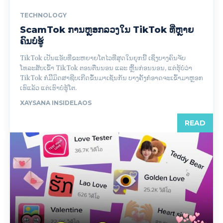
TECHNOLOGY
ScamTok ການຫຼອກລວງໃນ TikTok ທີ່ຫຼາຍ
ຄົນບໍ່ຮູ້
TikTok ເປັນແອັບທີ່ຂະຫຍາຍໂຕໄວທີ່ສຸດໃນຍຸກນີ້ ເຊິ່ງບາງຄົນຈັບ
ໂທລະສັບເຂົ້າ TikTok ຕອນຕື່ນນອນ ແລະ ຫຼິ້ນກ່ອນນອນ, ແຕ່ຮຸ້ບໍ່ວ່າ
TikTok ກໍມີິມິດສາຊີບເກີດຂຶ້ນມາເຊັ່ນກັນ ບາງຄັ້ງກໍອາດຈະເຂົ້າມາຫຼອກ
ເຮົແລ້ວ ແຕ່ເຮົາບໍ່ຮູ້ໂຕ.
XAYSANA INSIDELAOS
READ