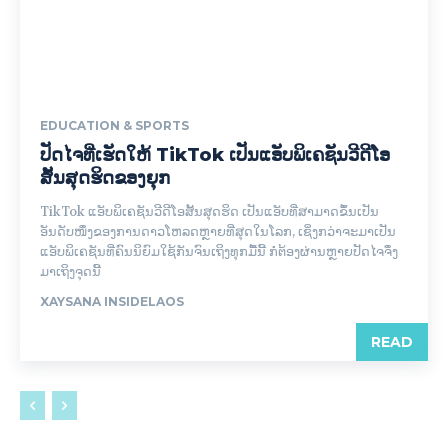
EDUCATION & SPORTS
ປັດໄຈທີ່ເຮັດໃຫ້ TikTok ເປັນແອັບພິເຄຊັນວີດີໂອ
ສັ້ນສຸດຮິດຂອງຍຸກ
TikTok ແອັບພິເຄຊັນວີດີໂອສັ້ນສຸດຮິດ ເປັນແອັບທີ່ສາມາດຂຶ້ນເປັນ
ອັນດັບໜຶ່ງຂອງການດາວໂຫລດຫຼາຍທີ່ສຸດໃນໂລກ, ເຊິ່ງກວ່າຈະມາເປັນ
ແອັບພິເຄຊັນທີ່ຄົນນິຍົມໃຊ້ກັນຈົນເຖິງທຸກມື້ນີ້ ກໍ່ຕ້ອງຜ່ານຫຼາຍປັດໄຈຈຶ່ງ
ມາເຖິງຈຸດນີ້
XAYSANA INSIDELAOS
READ