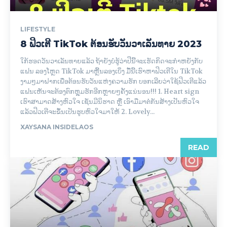
LIFESTYLE
8 ຟິວເຕີ TikTok ຕ້ອນຮັບວັນວາເລັນທາຍ 2023
ໃກ້ຮອດວັນວາເລັນທາຍແລ້ວ ຖ້າຍັງບໍ່ຮູ້ວ່າປີນີ້ຈະເຮັດກິດຈະກຳຫຍັງກັບ
ແຟນ ລອງໂຫຼດ TikTok ມາຫຼີ້ນລອງເບິ່ງ ມື້ນີ້ເຮົາຫາຟິວເຕີໃນ TikTok
ງາມໆມາຝາກເພື່ອຕ້ອນຮັບວັນແຫ່ງຄວາມຮັກ ບອກເລີຍວ່າໃຊ້ຟິວເຕີແລ້ວ
ແຟນເຫັນຈະຕ້ອງຕົກຫຼຸມຮັກອີກຫຼາຍໆຄັ້ງແນ່ນອນ!!! 1. Heart sign
ເຮົາສາມາດສ້າງຫົວໃຈ ເຊັ່ນມີນິຮາດ ຫຼື ເອົາມືມາຕໍ່ກັນສ້າງເປັນຫົວໃຈ
ແລ້ວຟິວເຕີຈະຂຶ້ນເປັນຮູບຫົວໃຈມາໃຫ້ 2. Lovely...
XAYSANA INSIDELAOS
READ