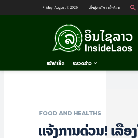
ເຂົ້າ​ສູ່​ລະ​ບົບ / ເຂົ້າ​ຮ່ວມ
Friday, August 7, 2026
ໜ້າທຳອິດ
ໝວດຂ່າວ
FOOD AND HEALTHS
ແຈ້ງການດ່ວນ! ເລື່ອ