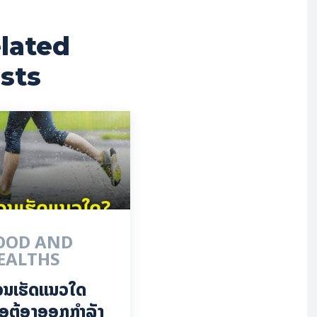
lated
sts
OOD AND
EALTHS
ວນເຮັດແນວໃດ
ື່ອຕ້ອງອອກກຳລັງ