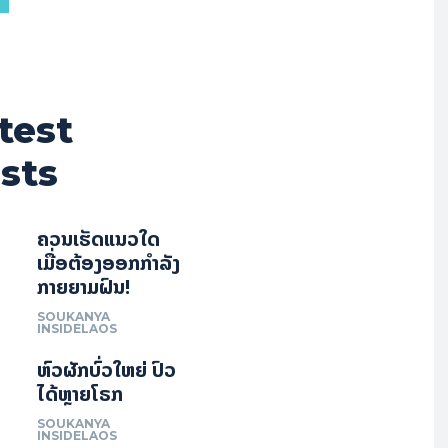
test
sts
ຄວນເຮັດແນວໃດ
ເມື່ອຕ້ອງອອກກຳລັງ
ກາຍຍາມຝົນ!
SOUKANYA
INSIDELAOS
ຫົວຜັກບົ່ວໃຫຍ່ ປົວ
ໄດ້ຫຼາຍໂຣກ
SOUKANYA
INSIDELAOS