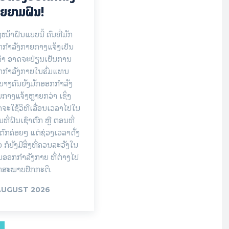
ຍຍາມຝົນ!
ງໜ້າຝົນແບບນີ້ ຄົນທີ່ມັກ
ກຳລັງກາຍກາງແຈ້ງເປັນ
ຈຳ ອາດຈະປ່ຽນເປັນການ
ກກຳລັງກາຍໃນຮົ່ມແທນ
ບາງຄົນຍັງມັກອອກກຳລັງ
ກາງແຈ້ງຫຼາຍກວ່າ ເຊິ່ງ
ຈະໃຊ້ວິທີເລື່ອນເວລາໄປໃນ
ທີ່ຝົນເຊົາຕົກ ຫຼື ຕອນທີ່
ຕົກຄ່ອຍໆ ແຕ່ຊ່ວງເວລາດັ່ງ
ວ ກໍຍັງມີສິ່ງທີ່ຄວນລະວັງໃນ
ອອກກຳລັງກາຍ ທີ່ຕ່າງໄປ
ກສະພາບປົກກະຕິ.
AUGUST 2026