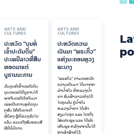
ARTS AND
ARTS AND
CULTURES
CULTURES
La
ປະຫວັດ “ບຸນຫໍ່
ປະຫວັດຄວາມ
po
ເຂົ້າປະດັບດິນ”
ເປັນມາ “ພຣະກິ່ວ”
ປະເພນີລາວທີ່ສືບ
ແຫ່ງນະຄອນຫຼວງ
ທອດມາແຕ່
ພະບາງ
ບູຮານນະການ
"ພຣະກິວ" ຕາມປະຫວັດ
ຄວາມເປັນມາ ໄດ້ມາຈາກ
ວັນບຸນຫໍ່ເຂົ້າປະດັບດິນ
ລຳນ້ຳກິວ ທີ່ຫລວງນ້ຳ
ບຸນປະເພນີທີ່ບູຮານໄດ້
ທາ ຊົນເຜົ່າລາວເທິງໄດ້
ພາກັນປະຕິບັດກັນມາ
ໄປຂຸດມັນ ຢູ່ນ້ຳກິວ
ເພື່ອເປັນການອຸທິດບຸນ
ຫລວງນ້ຳທາ ໄດ້ເອົາ
ກຸສົນ ໃຫ້ກັບຍາດຕິ
ສຽມໄປຂຸດ ແລະ ໄປທັ່ງ
ພີ່ນ້ອງ ຜູ້ທີ່ລ່ວງລັບໄປ
ໃສ່ແທ່ນພຼະ ແລະ ໄດ້ພົບ
ແລ້ວ ລວມທັງສັມພະເວສີ
ເຫັນພຼະ ຫລັງຈາກນັ້ນໄດ້
ຜີທີ່ບໍ່ມີຍາດ.
ຫາເອົາຜ້າຫໍ່ໄວ້.