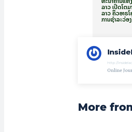
ທະນາຄານແຫ່
ລາວ ເປີດໂຕມ
ລາວ ຄິວອາຣໂຄ
ການຊຳລະວ່ອງ
Inside
http://insidel
Online Jour
More fro