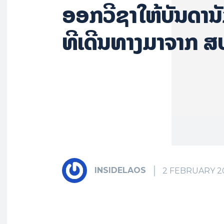
ອອກວີຊາໃຫ້ບັນດານ
ທີ່ເດີນທາງມາຈາກ ສ
INSIDELAOS
2 FEBRUARY 2