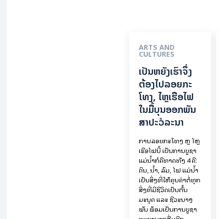
ARTS AND
CULTURES
ເປັນ​ຫຍັງ​ເຮົາ​ຈຶ່ງ​
ຕ້ອງ​ໄປລອຍ​ກະ​
ໂທງ, ໄຫຼ​ເຮືອ​ໄຟ
ໃນ​ມື້​​ບຸນ​ອອກ​ພັນ​
ສາ​ປະ​ວໍ​ລະ​ນາ
ການລອຍ​ກະ​ໂທງ ຫຼື ໄຫຼ
ເຮືອໄຟນີ້ ເປັນການບູຊາ
ແມ່ນໍ້າກໍຄືທາດທັງ 4 ຄື:
ດິນ, ນໍ້າ, ລົມ, ໄຟ ແມ່ນໍ້າ
ເປັນສິ່ງທີ່ໃຫ້ຄຸນຄ່າຕໍ່ທຸກ
ສິ່ງທີ່ມີຊີວິດເປັນຕົ້ນ
ມະນຸດ ແລະ ຊີວະນາໆ
ພັນ ພ້ອມເປັນການບູຊາ
ພະຍານາກຕື່ມອີກ.