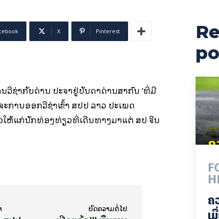
Re
cebook
X
Pinterest
po
ວີຊ່າກັບດ່ານ ປະຈໍາຢູ່ບັນດາດ່ານສາກົນ ‘ທີ່ມີ
ໂຈະການອອກວີຊ່າເຂົ້າ ສປປ ລາວ ປະເພດ
ວໃຫ້ແກ່ນັກທ່ອງທ່ຽວທີ່ເດີນທາງມາແຕ່ ສປ ຈີນ
F
H
ຄ
າ
ບົດ​ຄວາມ​ຕໍ່​ໄປ
ເມ