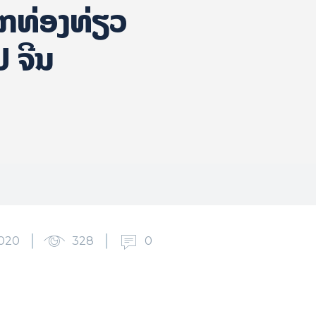
ັກທ່ອງທ່ຽວ
ປ ຈີນ
020
328
0