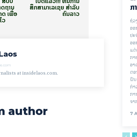
ງ ສປປ
ເປີດແລ້ວ!!! ທຶນການ
ກາ
າດຖານ
ສຶກສາມາເລເຊຍ ສໍາລັບ
ດ ເພື່ອ
ຄົນລາວ
ໄວ
ຊ່ວ
ອອກ
ປະ
ອອ
ແຕ່
Laos
ກາຍ
ອາດ
aos.com
ຕອນ
nalists at insidelaos.com.
ຝົນ
ກ່າ
ການ
ຈາ
m author
7 