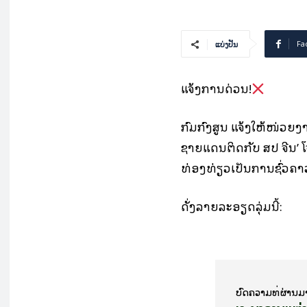
Fa
ແບ່ງປັນ
ແຈ້ງການດ່ວນ!
ກົມກົງສູນ ແຈ້ງໃຫ້ໜ່ວຍງານ
ຊາຍແດນຕິດກັບ ສປ ຈີນ’ 
ທ່ອງທ່ຽວເປັນການຊົ່ວຄາ
ດັ່ງລາຍລະອຽດລຸ່ມນີ້:
ບົດ​ຄວາມ​ທີ່​ຜ່ານ​ມ