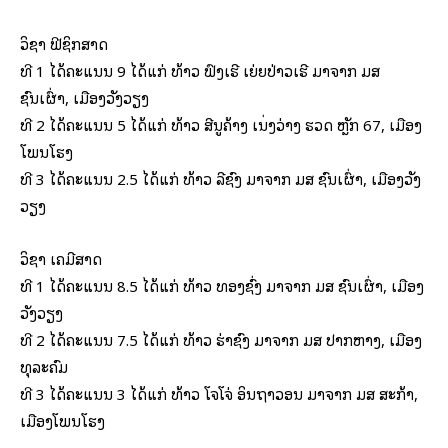
ວິຊາ ຟີຊິກສາດ
ທີ 1 ໄດ້ຄະແນນ 9 ໄດ້ແກ່ ທ້າວ ຟົງເຮີ ເຍ່ຍປ່າວເຮີ ມາຈາກ ມສ
ຊົນເຜົ່າ, ເມືອງວັງວຽງ
ທີ 2 ໄດ້ຄະແນນ 5 ໄດ້ແກ່ ທ້າວ ສີນູຄ້າງ ເນັ່ງວ່າງ ຮວດ ຫຼັກ 67, ເມືອງ
ໂພນໂຮງ
ທີ 3 ໄດ້ຄະແນນ 2.5 ໄດ້ແກ່ ທ້າວ ລີຊົງ ມາຈາກ ມສ ຊົນເຜົ່າ, ເມືອງວັງ
ວຽງ
ວິຊາ ເຄມີສາດ
ທີ 1 ໄດ້ຄະແນນ 8.5 ໄດ້ແກ່ ທ້າວ ທອງຊົ່ງ ມາຈາກ ມສ ຊົນເຜົ່າ, ເມືອງ
ວັງວຽງ
ທີ 2 ໄດ້ຄະແນນ 7.5 ໄດ້ແກ່ ທ້າວ ຮ່າຊົງ ມາຈາກ ມສ ປາກຫາງ, ເມືອງ
ທຸລະຄົມ
ທີ 3 ໄດ້ຄະແນນ 3 ໄດ້ແກ່ ທ້າວ ໂຈໂຈ່ ອິນຖາວອນ ມາຈາກ ມສ ສະກ້າ,
ເມືອງໂພນໂຮງ