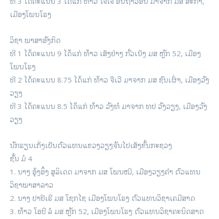
ທີ 3 ໄດ້ຄະແນນ 3 ໄດ້ແກ່ ທ້າວ ໂຈໂຈ່ ອິນຖາວອນ ມາຈາກ ມສ ສະກ້າ,
ເມືອງໂພນໂຮງ
ວິຊາ ພາສາອັງກິດ
ທີ 1 ໄດ້ຄະແນນ 9 ໄດ້ແກ່ ທ້າວ ເສັງຢ່າງ ກັ່ວເນັງ ມສ ຫຼັກ 52, ເມືອງ
ໂພນໂຮງ
ທີ 2 ໄດ້ຄະແນນ 8.75 ໄດ້ແກ່ ທ້າວ ຈືເວີ ມາຈາກ ມສ ຊົນເຜົ່າ, ເມືອງວັງ
ວຽງ
ທີ 3 ໄດ້ຄະແນນ 8.5 ໄດ້ແກ່ ທ້າວ ວັງທໍ ມາຈາກ ທປ ວັງວຽງ, ເມືອງວັງ
ວຽງ
ນັກຮຽນເກັ່ງເປັນຕົວແທນແຂວງວຽງຈັນໄປເສັງຂັ້ນກະຊວງ
ຊັ້ນ ມໍ 4
1. ນາງ ອຸ້ງອິ້ງ ສຸລິເດດ ມາຈາກ ມສ ໂພນໝີ, ເມືອງວຽງຄຳ ຕົວແທນ
ວິຊາພາສາລາວ
2. ນາງ ປາຢີເຮີ ມສ ໂຊກໄຊ ເມືອງໂພນໂຮງ ຕົວແທນວິຊາເຄມີສາດ
3. ທ້າວ ໂອບີ ລໍ ມສ ຫຼັກ 52, ເມືອງໂພນໂຮງ ຕົວແທນວິຊາຄະນິດສາດ