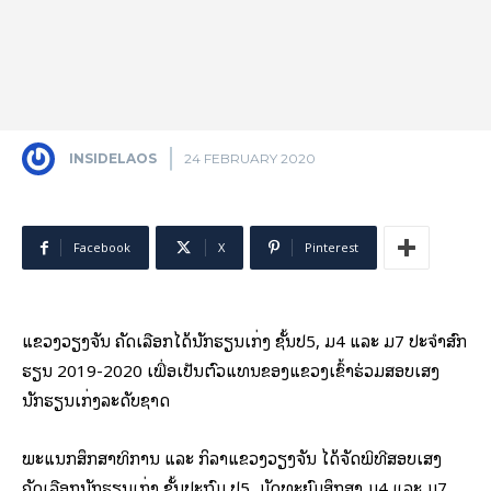
INSIDELAOS
24 FEBRUARY 2020
Facebook
X
Pinterest
ແຂວງວຽງຈັນ ຄັດເລືອກໄດ້ນັກຮຽນເກັ່ງ ຊັ້ນປ5, ມ4 ແລະ ມ7 ປະຈໍາສົກ
ຮຽນ 2019-2020 ເພື່ອເປັນຕົວແທນຂອງແຂວງເຂົ້າຮ່ວມສອບເສັງ
ນັກຮຽນເກັ່ງລະດັບຊາດ
ພະແນກສຶກສາທິການ ແລະ ກິລາແຂວງວຽງຈັນ ໄດ້ຈັດພິທີສອບເສັງ
ຄັດເລືອກນັກຮຽນເກັ່ງ ຊັ້ນປະຖົມ ປ5, ມັດທະຍົມສຶກສາ ມ4 ແລະ ມ7