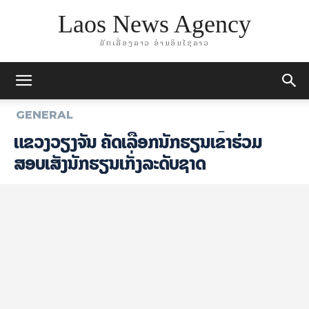
Laos News Agency
ມັກເລື່ອງລາວ ອ່ານອິນໄຊລາວ
GENERAL
ແຂວງວຽງຈັນ ຄັດເລືອກນັກຮຽນເຂົ້າຮ່ວມ
ສອບເສັງນັກຮຽນເກັ່ງລະດັບຊາດ