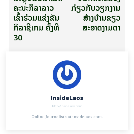
ຄະນະກິລາລາວ
ກ່ຽວກັບວຽກງານ
ເຂົ້າຮ່ວມແຂ່ງຂັນ
ສ້າງບ້ານຂຽວ
ກິລາຊີເກມ ຄັ້ງທີ
ສະອາດງາມຕາ
30
InsideLaos
http://insidelaos.com
Online Journalists at insidelaos.com.