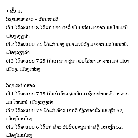
+ ຂັ້ນ ມ7
ວິຊາພາສາລາວ – ວັນນະຄະດີ
ທີ 1 ໄດ້ຄະແນນ 8 ໄດ້ແກ່ ນາງ ຕາລີ່ ພົມມະຈັນ ມາຈາກ ມສ ໂພນໝີ,
ເມືອງວຽງຄຳ
ທີ 2 ໄດ້ຄະແນນ 7.5 ໄດ້ແກ່ ນາງ ປູນາ ມະນີວົງ ມາຈາກ ມສ ໂພນໝີ,
ເມືອງວຽງຄຳ
ທີ 3 ໄດ້ຄະແນນ 7.25 ໄດ້ແກ່ ນາງ ປູນາ ພົມໂສພາ ມາຈາກ ມສ ເມືອງ
ເຟືອງ, ເມືອງເຟືອງ
ວິຊາ ຄະນິດສາດ
ທີ 1 ໄດ້ຄະແນນ 7.75 ໄດ້ແກ່ ທ້າວ ສຸດທິເດດ ຊ້ອນທຳມະວົງ ມາຈາກ
ມສ ໂພນໝີ, ເມືອງວຽງຄຳ
ທີ 2 ໄດ້ຄະແນນ 7.5 ໄດ້ແກ່ ທ້າວ ໂຊກດີ ຊົງວາຈາຮົ່ວ ມສ ຫຼັກ 52,
ເມືອງໂພນໂຮງ
ທີ 3 ໄດ້ຄະແນນ 6 ໄດ້ແກ່ ທ້າວ ສົມອິນມະນູນ ຢ່າທໍຕູ້ ມສ ຫຼັກ 52,
ເມືອງໂພນໂຮງ