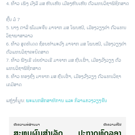
4. ທ້າວ ເພັງ ມົງລີ ມສ ຫີນເຫີບ ເມືອງຫີນເຫີບ ຕົວແທນວິຊາຟິຊິກສາດ
ຊັ້ນ ມໍ 7
5. ນາງ ຕາລີ່ ພົມມະຈັນ ມາຈາກ ມສ ໂພນໝີ, ເມືອງວຽງຄຳ ຕົວແທນ
ວິຊາພາສາລາວ
6. ທ້າວ ສຸດທິເດດ ຊ້ອນທຳມະວົງ ມາຈາກ ມສ ໂພນໝີ, ເມືອງວຽງຄຳ
ຕົວແທນວິຊາຄະນິດສາດ
7. ທ້າວ ຟົງເຮີ ເຍ່ຍປ່າວເຮີ ມາຈາກ ມສ ຊົນເຜົ່າ, ເມືອງວັງວຽງ ຕົວ
ແທນວິຊາຟິຊິກສາດ
8. ທ້າວ ທອງຊົ່ງ ມາຈາກ ມສ ຊົນເຜົ່າ, ເມືອງວັງວຽງ ຕົວແທນວິຊາ
ເຄມີສາດ
ແຫຼ່ງຂໍ້ມູນ:
ພະແນກສຶກສາທິການ ແລະ ກິລາແຂວງວຽງຈັນ
ບົດ​ຄວາມ​ທີ່​ຜ່ານ​ມາ
ບົດ​ຄວາມ​ຕໍ່​ໄປ
ສະຫຼຸບຜົນສຳເລັດ
ປະກາດທົດລອງ