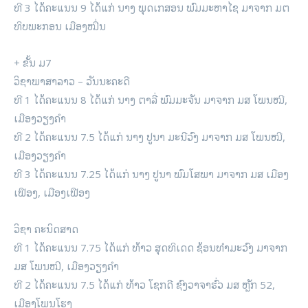
ທີ 3 ໄດ້ຄະແນນ 9 ໄດ້ແກ່ ນາງ ພຸດເກສອນ ພົມມະຫາໄຊ ມາຈາກ ມຕ
ທິບພະກອນ ເມືອງໝື່ນ
+ ຂັ້ນ ມ7
ວິຊາພາສາລາວ – ວັນນະຄະດີ
ທີ 1 ໄດ້ຄະແນນ 8 ໄດ້ແກ່ ນາງ ຕາລີ່ ພົມມະຈັນ ມາຈາກ ມສ ໂພນໝີ,
ເມືອງວຽງຄຳ
ທີ 2 ໄດ້ຄະແນນ 7.5 ໄດ້ແກ່ ນາງ ປູນາ ມະນີວົງ ມາຈາກ ມສ ໂພນໝີ,
ເມືອງວຽງຄຳ
ທີ 3 ໄດ້ຄະແນນ 7.25 ໄດ້ແກ່ ນາງ ປູນາ ພົມໂສພາ ມາຈາກ ມສ ເມືອງ
ເຟືອງ, ເມືອງເຟືອງ
ວິຊາ ຄະນິດສາດ
ທີ 1 ໄດ້ຄະແນນ 7.75 ໄດ້ແກ່ ທ້າວ ສຸດທິເດດ ຊ້ອນທຳມະວົງ ມາຈາກ
ມສ ໂພນໝີ, ເມືອງວຽງຄຳ
ທີ 2 ໄດ້ຄະແນນ 7.5 ໄດ້ແກ່ ທ້າວ ໂຊກດີ ຊົງວາຈາຮົ່ວ ມສ ຫຼັກ 52,
ເມືອງໂພນໂຮງ