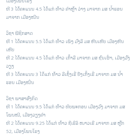
ເມືອງໂພນໂຮງ
ທີ 3 ໄດ້ຄະແນນ 4.5 ໄດ້ແກ່ ທ້າວ ຄຳຫຼ້າ ວ່າງ ມາຈາກ ມສ ນ້ຳຮອນ
ມາຈາກ ເມືອງໝືນ
ວິຊາ ຟີຊິກສາດ
ທີ 1 ໄດ້ຄະແນນ 5.5 ໄດ້ແກ່ ທ້າວ ເພັງ ມົງລີ ມສ ຫີນເຫີບ ເມືອງຫີນ
ເຫີບ
ທີ 2 ໄດ້ຄະແນນ 4.5 ໄດ້ແກ່ ທ້າວ ເກົ້າລີ ມາຈາກ ມສ ຊົນເຜົ່າ, ເມືອງວັງ
ວຽງ
ທີ 3 ໄດ້ຄະແນນ 3 ໄດ້ແກ່ ທ້າວ ລີເຊັ້ງເຮີ່ ຢົງເກັ້ງເຮີ່ ມາຈາກ ມສ ນ້ຳ
ຮອນ ເມືອງໝື່ນ
ວິຊາ ພາສາອັງກິດ
ທີ 1 ໄດ້ຄະແນນ 9.5 ໄດ້ແກ່ ທ້າວ ທິບພະກອນ ເມືອງວົງ ມາຈາກ ມສ
ໂພນໝີ, ເມືອງວຽງຄຳ
ທີ 2 ໄດ້ຄະແນນ 9.25 ໄດ້ແກ່ ທ້າວ ຊີເຮີລໍ ໜາວເຮີ ມາຈາກ ມສ ຫຼັກ
52, ເມືອງໂພນໂຮງ