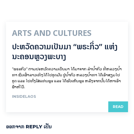
ARTS AND CULTURES
ປະຫວັດຄວາມເປັນມາ “ພຣະກິ່ວ” ແຫ່ງ
ນະຄອນຫຼວງພະບາງ
"ພຣະກິວ" ຕາມປະຫວັດຄວາມເປັນມາ ໄດ້ມາຈາກ ລຳນ້ຳກິວ ທີ່ຫລວງນ້ຳ
ທາ ຊົນເຜົ່າລາວເທິງໄດ້ໄປຂຸດມັນ ຢູ່ນ້ຳກິວ ຫລວງນ້ຳທາ ໄດ້ເອົາສຽມໄປ
ຂຸດ ແລະ ໄປທັ່ງໃສ່ແທ່ນພຼະ ແລະ ໄດ້ພົບເຫັນພຼະ ຫລັງຈາກນັ້ນໄດ້ຫາເອົາ
ຜ້າຫໍ່ໄວ້.
INSIDELAOS
READ
ອອກ​ຈາກ REPLY ເປັນ