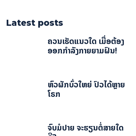
Latest posts
ຄວນເຮັດແນວໃດ ເມື່ອຕ້ອງ
ອອກກຳລັງກາຍຍາມຝົນ!
ຫົວຜັກບົ່ວໃຫຍ່ ປົວໄດ້ຫຼາຍ
ໂຣກ
ຈົບມໍປາຍ ຈະຮຽນຕໍ່ສາຍໃດ