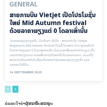
GENERAL
ສາຍການບິນ Vietjet ເປີດໂປຣໂມຊັ່ນ
ໃຫຍ່ Mid Autumn festival
ດ້ວຍລາຄາພຽງແຕ່ 0 ໂດລາເທົ່ານັ້ນ
(ນະຄອນຫຼວງວຽງຈັນ, 23 ກັນຍາ 2025) – ສາຍການບິນ Vietjet
ສະຫຼອງງານ Mid Autumn festival ດ້ວຍປີ້ໂດຍສານ Eco ຫຼາຍພັນໃບ
ໃນລາຄາພຽງແຕ່ 0 ໂດລາສະຫະລັດ (ບໍ່ລວມພາສີແລະຄ່າທໍານຽມ) ທົ່ວ
ປະເທດຫວຽດນາມ ແລະເສັ້ນທາງບິນສາກົນໃນປະເທດລາວ, ລວມທັງ
ສາຍການບິນປະຈໍາວັນເຊື່ອມຕໍ່ລະຫວ່າງນະຄອນຫຼວງວຽງຈັນ ແລະ
ນະຄອນໂຮ່ຈີມິນ.
24 SEPTEMBER 2025
ຂໍຂອບໃຈນຳຜູ້ສະໜັບສະໜູນ