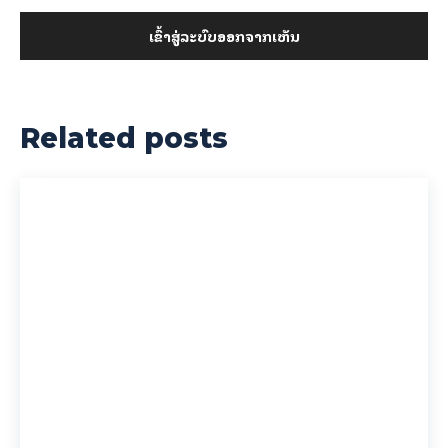
ເຂົ້າ​ສູ່​ລະ​ບົບ​ອອກ​ຈາກ​ເຫັນ
Related posts