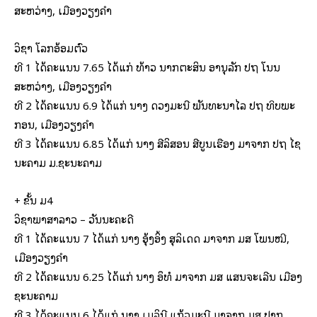
ສະຫວ່າງ, ເມືອງວຽງຄຳ
ວິຊາ ໂລກອ້ອມຕົວ
ທີ 1 ໄດ້ຄະແນນ 7.65 ໄດ້ແກ່ ທ້າວ ນາກຕະສິນ ອານຸລັກ ປຖ ໂນນ
ສະຫວ່າງ, ເມືອງວຽງຄຳ
ທີ 2 ໄດ້ຄະແນນ 6.9 ໄດ້ແກ່ ນາງ ດວງມະນີ ພັນທະນາໄລ ປຖ ທິບພະ
ກອນ, ເມືອງວຽງຄຳ
ທີ 3 ໄດ້ຄະແນນ 6.85 ໄດ້ແກ່ ນາງ ສີລິສອນ ສີບູນເຮືອງ ມາຈາກ ປຖ ໄຊ
ນະຄາມ ມ.ຊະນະຄາມ
+ ຂັ້ນ ມ4
ວິຊາພາສາລາວ – ວັນນະຄະດີ
ທີ 1 ໄດ້ຄະແນນ 7 ໄດ້ແກ່ ນາງ ອຸ້ງອິ້ງ ສຸລິເດດ ມາຈາກ ມສ ໂພນໝີ,
ເມືອງວຽງຄຳ
ທີ 2 ໄດ້ຄະແນນ 6.25 ໄດ້ແກ່ ນາງ ອຶທໍ ມາຈາກ ມສ ແສນຈະເລີນ ເມືອງ
ຊະນະຄາມ
ທີ 3 ໄດ້ຄະແນນ 6 ໄດ້ແກ່ ນາງ ເມລິນີ ແກ້ວມະນີ ມາຈາກ ມສ ປາກ