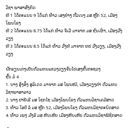
ວິຊາ ພາສາອັງກິດ
ທີ 1 ໄດ້ຄະແນນ 9 ໄດ້ແກ່ ທ້າວ ເສັງຢ່າງ ກັ່ວເນັງ ມສ ຫຼັກ 52, ເມືອງ
ໂພນໂຮງ
ທີ 2 ໄດ້ຄະແນນ 8.75 ໄດ້ແກ່ ທ້າວ ຈືເວີ ມາຈາກ ມສ ຊົນເຜົ່າ, ເມືອງວັງ
ວຽງ
ທີ 3 ໄດ້ຄະແນນ 8.5 ໄດ້ແກ່ ທ້າວ ວັງທໍ ມາຈາກ ທປ ວັງວຽງ, ເມືອງວັງ
ວຽງ
ນັກຮຽນເກັ່ງເປັນຕົວແທນແຂວງວຽງຈັນໄປເສັງຂັ້ນກະຊວງ
ຊັ້ນ ມໍ 4
1. ນາງ ອຸ້ງອິ້ງ ສຸລິເດດ ມາຈາກ ມສ ໂພນໝີ, ເມືອງວຽງຄຳ ຕົວແທນ
ວິຊາພາສາລາວ
2. ນາງ ປາຢີເຮີ ມສ ໂຊກໄຊ ເມືອງໂພນໂຮງ ຕົວແທນວິຊາເຄມີສາດ
3. ທ້າວ ໂອບີ ລໍ ມສ ຫຼັກ 52, ເມືອງໂພນໂຮງ ຕົວແທນວິຊາຄະນິດສາດ
4. ທ້າວ ເພັງ ມົງລີ ມສ ຫີນເຫີບ ເມືອງຫີນເຫີບ ຕົວແທນວິຊາຟິຊິກສາດ