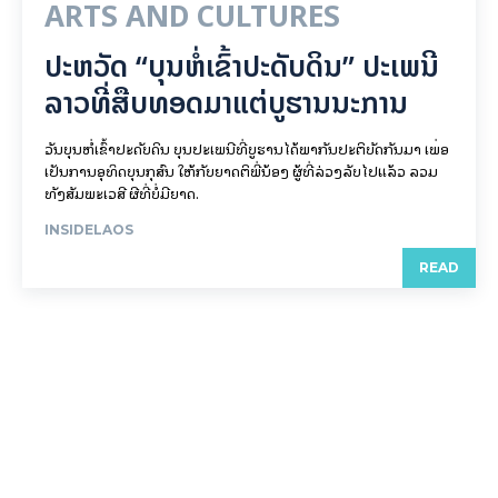
ARTS AND CULTURES
ປະຫວັດ “ບຸນຫໍ່ເຂົ້າປະດັບດິນ” ປະເພນີ
ລາວທີ່ສືບທອດມາແຕ່ບູຮານນະການ
ວັນບຸນຫໍ່ເຂົ້າປະດັບດິນ ບຸນປະເພນີທີ່ບູຮານໄດ້ພາກັນປະຕິບັດກັນມາ ເພື່ອ
ເປັນການອຸທິດບຸນກຸສົນ ໃຫ້ກັບຍາດຕິພີ່ນ້ອງ ຜູ້ທີ່ລ່ວງລັບໄປແລ້ວ ລວມ
ທັງສັມພະເວສີ ຜີທີ່ບໍ່ມີຍາດ.
INSIDELAOS
READ