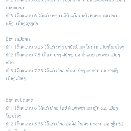
ຊະນະຄາມ
ທີ 3 ໄດ້ຄະແນນ 6 ໄດ້ແກ່ ນາງ ເມລິນີ ແກ້ວມະນີ ມາຈາກ ມສ ປາກ
ແຈ້ງ, ເມືອງວຽງຄຳ
ວິຊາ ເຄມີສາດ
ທີ 1 ໄດ້ຄະແນນ 9.25 ໄດ້ແກ່ ນາງ ປາຢີເຮີ, ມສ ໂຊກໄຊ ເມືອງໂພນໂຮງ
ທີ 2 ໄດ້ຄະແນນ 7.5 ໄດ້ແກ່ ນາງ ລີຢ່າງ, ມສ ນ້ຳຮອນ ມາຈາກ ເມືອງ
ໝືນ
ທີ 3 ໄດ້ຄະແນນ 7.25 ໄດ້ແກ່ ທ້າວ ພັນເຊ ຢ່າງ ມາຈາກ ມສ ຜາສັງ
ເມືອງເຟືອງ
ວິຊາ ຄະນິດສາດ
ທີ 1 ໄດ້ຄະແນນ 6 ໄດ້ແກ່ ທ້າວ ໂອບີ ລໍ ມາຈາກ ມສ ຫຼັກ 52, ເມືອງ
ໂພນໂຮງ
ທີ 2 ໄດ້ຄະແນນ 5.75 ໄດ້ແກ່ ທ້າວ ມົວຈິລໍ ໄຟຈົງ ມາຈາກ ມສ ຫຼັກ 52,