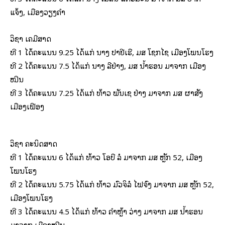
ແຈ້ງ, ເມືອງວຽງຄຳ
ວິຊາ ເຄມີສາດ
ທີ 1 ໄດ້ຄະແນນ 9.25 ໄດ້ແກ່ ນາງ ປາຢີເຮີ, ມສ ໂຊກໄຊ ເມືອງໂພນໂຮງ
ທີ 2 ໄດ້ຄະແນນ 7.5 ໄດ້ແກ່ ນາງ ລີຢ່າງ, ມສ ນ້ຳຮອນ ມາຈາກ ເມືອງ
ໝືນ
ທີ 3 ໄດ້ຄະແນນ 7.25 ໄດ້ແກ່ ທ້າວ ພັນເຊ ຢ່າງ ມາຈາກ ມສ ຜາສັງ
ເມືອງເຟືອງ
ວິຊາ ຄະນິດສາດ
ທີ 1 ໄດ້ຄະແນນ 6 ໄດ້ແກ່ ທ້າວ ໂອບີ ລໍ ມາຈາກ ມສ ຫຼັກ 52, ເມືອງ
ໂພນໂຮງ
ທີ 2 ໄດ້ຄະແນນ 5.75 ໄດ້ແກ່ ທ້າວ ມົວຈິລໍ ໄຟຈົງ ມາຈາກ ມສ ຫຼັກ 52,
ເມືອງໂພນໂຮງ
ທີ 3 ໄດ້ຄະແນນ 4.5 ໄດ້ແກ່ ທ້າວ ຄຳຫຼ້າ ວ່າງ ມາຈາກ ມສ ນ້ຳຮອນ
ມາຈາກ ເມືອງໝືນ