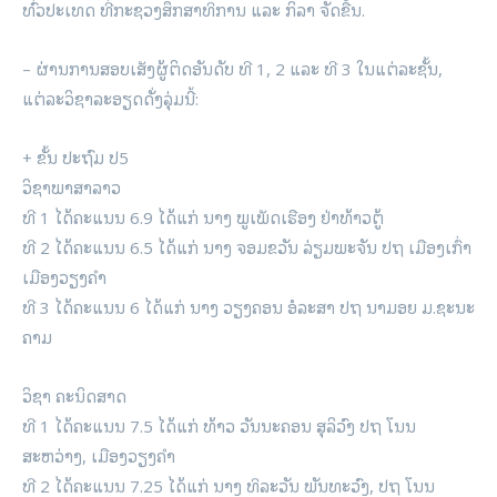
ທົ່ວປະເທດ ທີ່ກະຊວງສຶກສາທິການ ແລະ ກິລາ ຈັດຂື້ນ.
– ຜ່ານການສອບເສັງຜູ້ຕິດອັນດັບ ທີ 1, 2 ແລະ ທີ 3 ໃນແຕ່ລະຊັ້ນ,
ແຕ່ລະວິຊາລະອຽດດັ່ງລຸ່ມນີ້:
+ ຂັ້ນ ປະຖົມ ປ5
ວິຊາພາສາລາວ
ທີ 1 ໄດ້ຄະແນນ 6.9 ໄດ້ແກ່ ນາງ ພູເພັດເຮືອງ ຢ່າທ້າວຕູ້
ທີ 2 ໄດ້ຄະແນນ 6.5 ໄດ້ແກ່ ນາງ ຈອມຂວັນ ລ່ຽມພະຈັນ ປຖ ເມືອງເກົ່າ
ເມືອງວຽງຄຳ
ທີ 3 ໄດ້ຄະແນນ 6 ໄດ້ແກ່ ນາງ ວຽງຄອນ ອໍລະສາ ປຖ ນາມອຍ ມ.ຊະນະ
ຄາມ
ວິຊາ ຄະນິດສາດ
ທີ 1 ໄດ້ຄະແນນ 7.5 ໄດ້ແກ່ ທ້າວ ວັນນະຄອນ ສຸລິວົງ ປຖ ໂນນ
ສະຫວ່າງ, ເມືອງວຽງຄຳ
ທີ 2 ໄດ້ຄະແນນ 7.25 ໄດ້ແກ່ ນາງ ທິລະວັນ ພັນທະວົງ, ປຖ ໂນນ