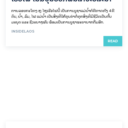
ການລອຍ​ກະ​ໂທງ ຫຼື ໄຫຼເຮືອໄຟນີ້ ເປັນການບູຊາແມ່ນໍ້າກໍຄືທາດທັງ 4 ຄື:
ດິນ, ນໍ້າ, ລົມ, ໄຟ ແມ່ນໍ້າ ເປັນສິ່ງທີ່ໃຫ້ຄຸນຄ່າຕໍ່ທຸກສິ່ງທີ່ມີຊີວິດເປັນຕົ້ນ
ມະນຸດ ແລະ ຊີວະນາໆພັນ ພ້ອມເປັນການບູຊາພະຍານາກຕື່ມອີກ.
INSIDELAOS
READ