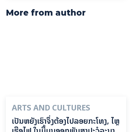
More from author
ARTS AND CULTURES
ເປັນ​ຫຍັງ​ເຮົາ​ຈຶ່ງ​ຕ້ອງ​ໄປລອຍ​ກະ​ໂທງ, ໄຫຼ​
ເຮືອ​ໄຟ ໃນ​ມື້​​ບຸນ​ອອກ​ພັນ​ສາ​ປະ​ວໍ​ລະ​ນາ