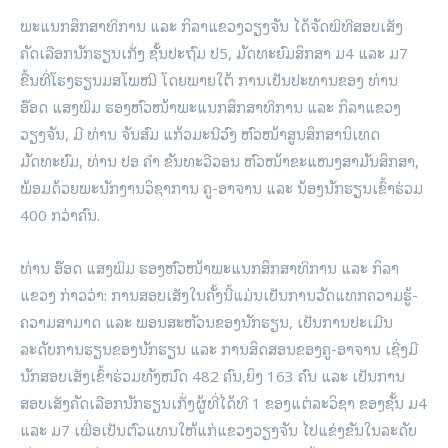
ພະແນກສຶກສາທິການ ແລະ ກິລາແຂວງວຽງຈັນ ໄດ້ຈັດພິທີສອບເສັງ
ຄັດເລືອກນັກຮຽນເກັ່ງ ຊັ້ນປະຖົມ ປ5, ມັດທະຍົມສຶກສາ ມ4 ແລະ ມ7
ຂື້ນທີ່ໂຮງຮຽນມສໂພໝີ ໂດຍພາຍໃຕ້ ການເປັນປະທານຂອງ ທ່ານ
ອ໊ອດ ແສງພິມ ຮອງຫົວໜ້າພະແນກສຶກສາທິການ ແລະ ກິລາແຂວງ
ວຽງຈັນ, ມີ ທ່ານ ຈັນສົມ ແກ້ວມະນີວົງ ຫົວໜ້າສູນສຶກສານິເທດ
ມັດທະຍົມ, ທ່ານ ປອ ຄໍາ ຂັນທະວີວອນ ຫົວໜ້າຂະແໜງສາມັນສຶກສາ,
ພ້ອມດ້ວຍພະນັກງານວິຊາການ ຄູ-ອາຈານ ແລະ ນ້ອງນັກຮຽນເຂົ້າຮ່ວມ
400 ກວ່າຄົນ.
ທ່ານ ອ໊ອດ ແສງພິມ ຮອງຫົວໜ້າພະແນກສຶກສາທິການ ແລະ ກິລາ
ແຂວງ ກ່າວວ່າ: ການສອບເສັງໃນຄັ້ງນີ້ແມ່ນເປັນການວັດແທກຄວາມຮູ້-
ຄວາມສາມາດ ແລະ ພອນສະຫັວນຂອງນັກຮຽນ, ເປັນການປະເມີນ
ລະດັບການຮຽນຂອງນັກຮຽນ ແລະ ການສິດສອນຂອງຄູ-ອາຈານ ເຊີ່ງມີ
ນັກສອບເສັງເຂົ້າຮ່ວມທັງໝົດ 482 ຄົນ,ຍິງ 163 ຄົນ ແລະ ເປັນການ
ສອບເສັງຄັດເລືອກນັກຮຽນເກັ່ງຜູ້ທີ່ໄດ້ທີ 1 ຂອງແຕ່ລະວິຊາ ຂອງຊັ້ນ ມ4
ແລະ ມ7 ເພື່ອເປັນຕົວແທນໃຫ້ແກ່ແຂວງວຽງຈັນ ໄປແຂ່ງຂັນໃນລະດັບ