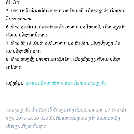
ຊັ້ນ ມໍ 7
5. ນາງ ຕາລີ່ ພົມມະຈັນ ມາຈາກ ມສ ໂພນໝີ, ເມືອງວຽງຄຳ ຕົວແທນ
ວິຊາພາສາລາວ
6. ທ້າວ ສຸດທິເດດ ຊ້ອນທຳມະວົງ ມາຈາກ ມສ ໂພນໝີ, ເມືອງວຽງຄຳ
ຕົວແທນວິຊາຄະນິດສາດ
7. ທ້າວ ຟົງເຮີ ເຍ່ຍປ່າວເຮີ ມາຈາກ ມສ ຊົນເຜົ່າ, ເມືອງວັງວຽງ ຕົວ
ແທນວິຊາຟິຊິກສາດ
8. ທ້າວ ທອງຊົ່ງ ມາຈາກ ມສ ຊົນເຜົ່າ, ເມືອງວັງວຽງ ຕົວແທນວິຊາ
ເຄມີສາດ
ແຫຼ່ງຂໍ້ມູນ:
ພະແນກສຶກສາທິການ ແລະ ກິລາແຂວງວຽງຈັນ
ແຂວງວຽງຈັນ ຄັດເລືອກໄດ້ນັກຮຽນເກັ່ງ ຊັ້ນປ5, ມ4 ແລະ ມ7 ປະຈໍາສົກ
ຮຽນ 2019-2020 ເພື່ອເປັນຕົວແທນຂອງແຂວງເຂົ້າຮ່ວມສອບເສັງ
ນັກຮຽນເກັ່ງລະດັບຊາດ