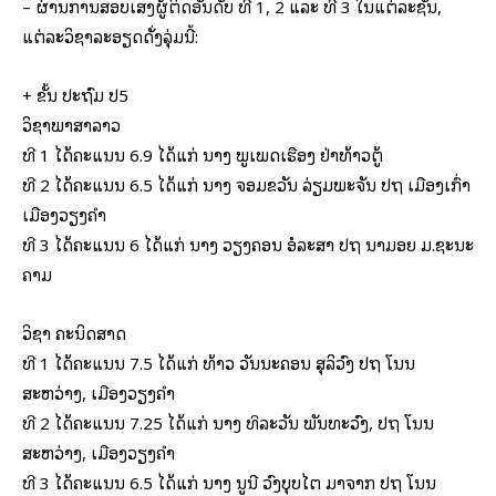
– ຜ່ານການສອບເສັງຜູ້ຕິດອັນດັບ ທີ 1, 2 ແລະ ທີ 3 ໃນແຕ່ລະຊັ້ນ,
ແຕ່ລະວິຊາລະອຽດດັ່ງລຸ່ມນີ້:
+ ຂັ້ນ ປະຖົມ ປ5
ວິຊາພາສາລາວ
ທີ 1 ໄດ້ຄະແນນ 6.9 ໄດ້ແກ່ ນາງ ພູເພັດເຮືອງ ຢ່າທ້າວຕູ້
ທີ 2 ໄດ້ຄະແນນ 6.5 ໄດ້ແກ່ ນາງ ຈອມຂວັນ ລ່ຽມພະຈັນ ປຖ ເມືອງເກົ່າ
ເມືອງວຽງຄຳ
ທີ 3 ໄດ້ຄະແນນ 6 ໄດ້ແກ່ ນາງ ວຽງຄອນ ອໍລະສາ ປຖ ນາມອຍ ມ.ຊະນະ
ຄາມ
ວິຊາ ຄະນິດສາດ
ທີ 1 ໄດ້ຄະແນນ 7.5 ໄດ້ແກ່ ທ້າວ ວັນນະຄອນ ສຸລິວົງ ປຖ ໂນນ
ສະຫວ່າງ, ເມືອງວຽງຄຳ
ທີ 2 ໄດ້ຄະແນນ 7.25 ໄດ້ແກ່ ນາງ ທິລະວັນ ພັນທະວົງ, ປຖ ໂນນ
ສະຫວ່າງ, ເມືອງວຽງຄຳ
ທີ 3 ໄດ້ຄະແນນ 6.5 ໄດ້ແກ່ ນາງ ນູນີ ວົງບຸບໄຕ ມາຈາກ ປຖ ໂນນ