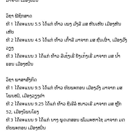
ວິຊາ ຟີຊິກສາດ
ທີ 1 ໄດ້ຄະແນນ 5.5 ໄດ້ແກ່ ທ້າວ ເພັງ ມົງລີ ມສ ຫີນເຫີບ ເມືອງຫີນ
ເຫີບ
ທີ 2 ໄດ້ຄະແນນ 4.5 ໄດ້ແກ່ ທ້າວ ເກົ້າລີ ມາຈາກ ມສ ຊົນເຜົ່າ, ເມືອງວັງ
ວຽງ
ທີ 3 ໄດ້ຄະແນນ 3 ໄດ້ແກ່ ທ້າວ ລີເຊັ້ງເຮີ່ ຢົງເກັ້ງເຮີ່ ມາຈາກ ມສ ນ້ຳ
ຮອນ ເມືອງໝື່ນ
ວິຊາ ພາສາອັງກິດ
ທີ 1 ໄດ້ຄະແນນ 9.5 ໄດ້ແກ່ ທ້າວ ທິບພະກອນ ເມືອງວົງ ມາຈາກ ມສ
ໂພນໝີ, ເມືອງວຽງຄຳ
ທີ 2 ໄດ້ຄະແນນ 9.25 ໄດ້ແກ່ ທ້າວ ຊີເຮີລໍ ໜາວເຮີ ມາຈາກ ມສ ຫຼັກ
52, ເມືອງໂພນໂຮງ
ທີ 3 ໄດ້ຄະແນນ 9 ໄດ້ແກ່ ນາງ ພຸດເກສອນ ພົມມະຫາໄຊ ມາຈາກ ມຕ
ທິບພະກອນ ເມືອງໝື່ນ