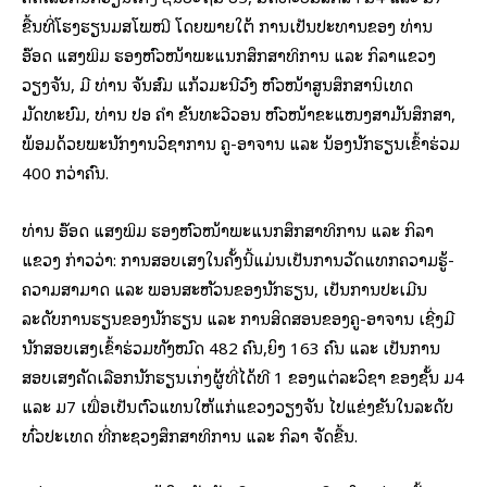
ຂື້ນທີ່ໂຮງຮຽນມສໂພໝີ ໂດຍພາຍໃຕ້ ການເປັນປະທານຂອງ ທ່ານ
ອ໊ອດ ແສງພິມ ຮອງຫົວໜ້າພະແນກສຶກສາທິການ ແລະ ກິລາແຂວງ
ວຽງຈັນ, ມີ ທ່ານ ຈັນສົມ ແກ້ວມະນີວົງ ຫົວໜ້າສູນສຶກສານິເທດ
ມັດທະຍົມ, ທ່ານ ປອ ຄໍາ ຂັນທະວີວອນ ຫົວໜ້າຂະແໜງສາມັນສຶກສາ,
ພ້ອມດ້ວຍພະນັກງານວິຊາການ ຄູ-ອາຈານ ແລະ ນ້ອງນັກຮຽນເຂົ້າຮ່ວມ
400 ກວ່າຄົນ.
ທ່ານ ອ໊ອດ ແສງພິມ ຮອງຫົວໜ້າພະແນກສຶກສາທິການ ແລະ ກິລາ
ແຂວງ ກ່າວວ່າ: ການສອບເສັງໃນຄັ້ງນີ້ແມ່ນເປັນການວັດແທກຄວາມຮູ້-
ຄວາມສາມາດ ແລະ ພອນສະຫັວນຂອງນັກຮຽນ, ເປັນການປະເມີນ
ລະດັບການຮຽນຂອງນັກຮຽນ ແລະ ການສິດສອນຂອງຄູ-ອາຈານ ເຊີ່ງມີ
ນັກສອບເສັງເຂົ້າຮ່ວມທັງໝົດ 482 ຄົນ,ຍິງ 163 ຄົນ ແລະ ເປັນການ
ສອບເສັງຄັດເລືອກນັກຮຽນເກັ່ງຜູ້ທີ່ໄດ້ທີ 1 ຂອງແຕ່ລະວິຊາ ຂອງຊັ້ນ ມ4
ແລະ ມ7 ເພື່ອເປັນຕົວແທນໃຫ້ແກ່ແຂວງວຽງຈັນ ໄປແຂ່ງຂັນໃນລະດັບ
ທົ່ວປະເທດ ທີ່ກະຊວງສຶກສາທິການ ແລະ ກິລາ ຈັດຂື້ນ.