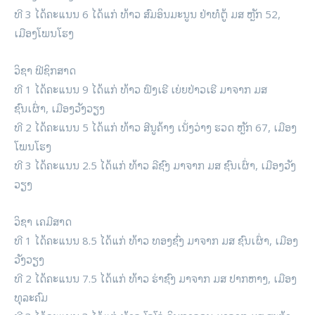
ທີ 3 ໄດ້ຄະແນນ 6 ໄດ້ແກ່ ທ້າວ ສົມອິນມະນູນ ຢ່າທໍຕູ້ ມສ ຫຼັກ 52,
ເມືອງໂພນໂຮງ
ວິຊາ ຟີຊິກສາດ
ທີ 1 ໄດ້ຄະແນນ 9 ໄດ້ແກ່ ທ້າວ ຟົງເຮີ ເຍ່ຍປ່າວເຮີ ມາຈາກ ມສ
ຊົນເຜົ່າ, ເມືອງວັງວຽງ
ທີ 2 ໄດ້ຄະແນນ 5 ໄດ້ແກ່ ທ້າວ ສີນູຄ້າງ ເນັ່ງວ່າງ ຮວດ ຫຼັກ 67, ເມືອງ
ໂພນໂຮງ
ທີ 3 ໄດ້ຄະແນນ 2.5 ໄດ້ແກ່ ທ້າວ ລີຊົງ ມາຈາກ ມສ ຊົນເຜົ່າ, ເມືອງວັງ
ວຽງ
ວິຊາ ເຄມີສາດ
ທີ 1 ໄດ້ຄະແນນ 8.5 ໄດ້ແກ່ ທ້າວ ທອງຊົ່ງ ມາຈາກ ມສ ຊົນເຜົ່າ, ເມືອງ
ວັງວຽງ
ທີ 2 ໄດ້ຄະແນນ 7.5 ໄດ້ແກ່ ທ້າວ ຮ່າຊົງ ມາຈາກ ມສ ປາກຫາງ, ເມືອງ
ທຸລະຄົມ