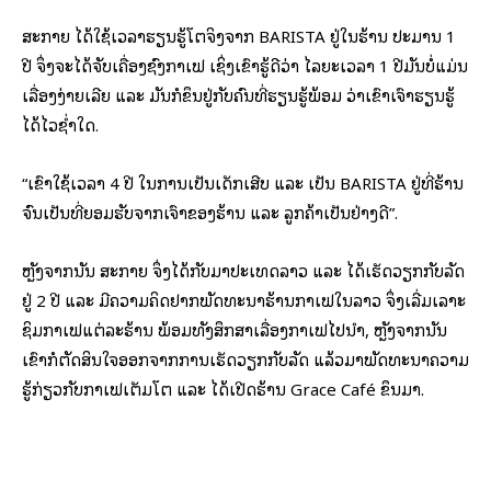
ສະກາຍ ໄດ້ໃຊ້ເວລາຮຽນຮູ້ໂຕຈິງຈາກ BARISTA ຢູ່ໃນຮ້ານ ປະມານ 1
ປີ ຈຶ່ງຈະໄດ້ຈັບເຄື່ອງຊົງກາເຟ ເຊິ່ງເຂົາຮູ້ດີວ່າ ໄລຍະເວລາ 1 ປີມັນບໍ່ແມ່ນ
ເລື່ອງງ່າຍເລີຍ ແລະ ມັນກໍຂຶ້ນຢູ່ກັບຄົນທີ່ຮຽນຮູ້ພ້ອມ ວ່າເຂົາເຈົ້າຮຽນຮູ້
ໄດ້ໄວຊ່ຳໃດ.
“ເຂົາໃຊ້ເວລາ 4 ປີ ໃນການເປັນເດັກເສີບ ແລະ ເປັນ BARISTA ຢູ່ທີ່ຮ້ານ
ຈົນເປັນທີ່ຍອມຮັບຈາກເຈົ້າຂອງຮ້ານ ແລະ ລູກຄ້າເປັນຢ່າງດີ”.
ຫຼັງຈາກນັ້ນ ສະກາຍ ຈຶ່ງໄດ້ກັບມາປະເທດລາວ ແລະ ໄດ້ເຮັດວຽກກັບລັດ
ຢູ່ 2 ປີ ແລະ ມີຄວາມຄິດຢາກພັດທະນາຮ້ານກາເຟໃນລາວ ຈຶ່ງເລີ່ມເລາະ
ຊິມກາເຟແຕ່ລະຮ້ານ ພ້ອມທັງສຶກສາເລື່ອງກາເຟໄປນຳ, ຫຼັງຈາກນັ້ນ
ເຂົາກໍຕັດສິນໃຈອອກຈາກການເຮັດວຽກກັບລັດ ແລ້ວມາພັດທະນາຄວາມ
ຮູ້ກ່ຽວກັບກາເຟເຕັມໂຕ ແລະ ໄດ້ເປີດຮ້ານ Grace Café ຂຶ້ນມາ.