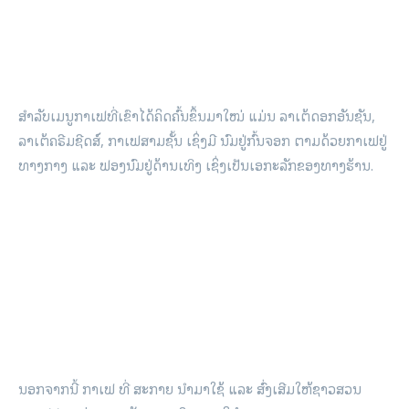
ສຳລັບເມນູກາເຟທີ່ເຂົາໄດ້ຄິດຄົ້ນຂຶ້ນມາໃໝ່ ແມ່ນ ລາເຕ້ດອກອັນຊັນ,
ລາເຕ້ຄຣີມຊີດສ໌, ກາເຟສາມຊັ້ນ ເຊິ່ງມີ ນົມຢູ່ກົ້ນຈອກ ຕາມດ້ວຍກາເຟຢູ່
ທາງກາງ ແລະ ຟອງນົມຢູ່ດ້ານເທິງ ເຊິ່ງເປັນເອກະລັກຂອງທາງຮ້ານ.
ນອກຈາກນີ້ ກາເຟ ທີ່ ສະກາຍ ນຳມາໃຊ້ ແລະ ສົ່ງເສີມໃຫ້ຊາວສວນ