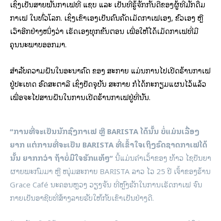
ເຊິ່ງເປັນສາຍພັນກາເຟທີ່ ແຊບ ແລະ ເປັນທີ່ຮູ້ຈັກກັນດີຂອງຜູ້ທີ່ມັກດື່ມ
ກາເຟ ໃນທົ່ວໂລກ. ເຊິ່ງເຂົາເອງເປັນຄົນຄັດເມັດກາເຟເອງ, ຂົ້ວເອງ ຫຼື
ເວົ້າອີກຢ່າງໜຶ່ງວ່າ ເຮັດເອງທຸກຂັ້ນຕອນ ເພື່ອໃຫ້ໄດ້ເມັດກາເຟທີ່ມີ
ຄຸນນະພາບອອກມາ.
ສຳລັບຄວາມຝັນໃນອະນາຄົດ ຂອງ ສະກາຍ ແມ່ນການໄປເປີດຮ້ານກາເຟ
ຢູ່ປະເທດ ອົດສະຕາລີ ເຊິ່ງປັດຈຸບັນ ສະກາຍ ກໍໄດ້ກະກຽມແຜນໄວ້ແລ້ວ
ເພື່ອຈະໄປສານຝັນໃນການເປີດຮ້ານກາເຟຢູ່ທີ່ນັ້ນ.
“ການທີ່ຈະເປັນນັກຊົງກາເຟ ຫຼື BARISTA ໄດ້ນັ້ນ ບໍ່ແມ່ນເລື່ອງ
ຍາກ ແຕ່ການທີ່ຈະເປັນ BARISTA ທີ່ເຂົ້າໃຈເຖິງຣົດຊາດກາເຟໄດ້
ນັ້ນ ຍາກກວ່າ ຖ້າບໍ່ມີໃຈຮັກແທ້ໆ”
ນີ້ແມ່ນຄຳເວົ້າຂອງ ທ້າວ ໄຊປັນຍາ
ຜາຍພະກົມມາ ຫຼື ໜຸ່ມສະກາຍ BARISTA ລາວ ໄວ 25 ປີ ເຈົ້າຂອງຮ້ານ
Grace Café ນະຄອນຫຼວງ ວຽງຈັນ ທີ່ຫຼົງຮັກໃນການເຮັດກາເຟ ຈົນ
ກາຍເປັນອາຊີບທີ່ສ້າງລາຍຮັບໃຫ້ກັບເຂົາເປັນຢ່າງດີ.