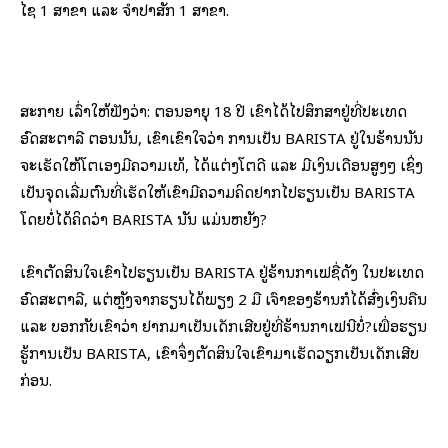
ໄຊ 1 ສາຂາ ແລະ ຈຳປາສັກ 1 ສາຂາ.
ສະກາຍ ເລົ່າໃຫ້ຟັງວ່າ: ຕອນອາຍຸ 18 ປີ ເຂົາໄດ້ໄປສຶກສາຢູ່ທີ່ປະເທດ
ອົດສະຕາລີ ຕອນນັ້ນ, ເຂົາເຂົ້າໃຈວ່າ ການເປັນ BARISTA ຢູ່ໃນຮ້ານນັ້ນ
ຈະເຮັດໃຫ້ໂຕເອງມີຄວາມເທ້, ໄດ້ແຕ່ງໂຕດີ ແລະ ມີເງິນເດືອນສູງໆ ເຊິ່ງ
ເປັນຈຸດເລີ່ມຕົ້ນທີ່ເຮັດໃຫ້ເຂົາມີຄວາມຄິດຢາກໄປຮຽນເປັນ BARISTA
ໂດຍບໍ່ໄດ້ຄິດວ່າ BARISTA ນັ້ນ ແມ່ນຫຍັງ?
ເຂົາຕັດສິນໃຈເຂົ້າໄປຮຽນເປັນ BARISTA ຢູ່ຮ້ານກາເຟຊື່ດັງ ໃນປະເທດ
ອົດສະຕາລີ, ແຕ່ຫຼັງຈາກຮຽນໄດ້ພຽງ 2 ມື້ ເຈົ້າຂອງຮ້ານກໍໄດ້ສົ່ງເງິນຄືນ
ແລະ ບອກກັບເຂົາວ່າ ຢາກມາເປັນເດັກເສີບຢູ່ທີ່ຮ້ານກາເຟນີ້ບໍ່?ເພື່ອຮຽນ
ຮູ້ການເປັນ BARISTA, ເຂົາຈຶ່ງຕັດສິນໃຈເຂົ້າມາເຮັດວຽກເປັນເດັກເສີບ
ກ່ອນ.