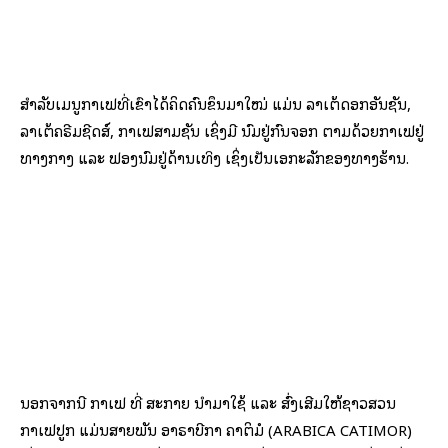
ສຳລັບເມນູກາເຟທີ່ເຂົາໄດ້ຄິດຄົ້ນຂຶ້ນມາໃໝ່ ແມ່ນ ລາເຕ້ດອກອັນຊັນ,
ລາເຕ້ຄຣີມຊີດສ໌, ກາເຟສາມຊັ້ນ ເຊິ່ງມີ ນົມຢູ່ກົ້ນຈອກ ຕາມດ້ວຍກາເຟຢູ່
ທາງກາງ ແລະ ຟອງນົມຢູ່ດ້ານເທິງ ເຊິ່ງເປັນເອກະລັກຂອງທາງຮ້ານ.
ນອກຈາກນີ້ ກາເຟ ທີ່ ສະກາຍ ນຳມາໃຊ້ ແລະ ສົ່ງເສີມໃຫ້ຊາວສວນ
ກາເຟປູກ ແມ່ນສາຍພັນ ອາຣາບີກາ ຄາຕິມໍ (ARABICA CATIMOR)