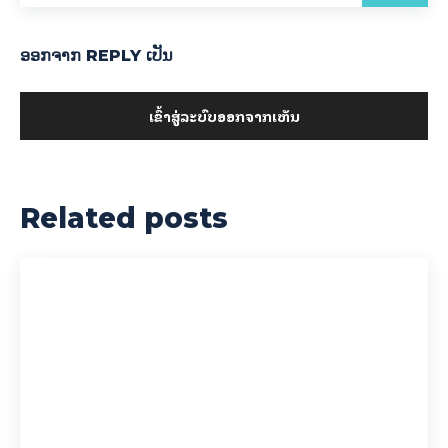
ອອກ​ຈາກ REPLY ເປັນ
ເຂົ້າ​ສູ່​ລະ​ບົບ​ອອກ​ຈາກ​ເຫັນ
Related posts