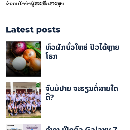
ຂໍຂອບໃຈນຳຜູ້ສະໜັບສະໜູນ
Latest posts
ຫົວຜັກບົ່ວໃຫຍ່ ປົວໄດ້ຫຼາຍ
ໂຣກ
ຈົບມໍປາຍ ຈະຮຽນຕໍ່ສາຍໃດ
ດີ?
ຊຳຊຸງ ເປີດຕົວ Galaxy Z