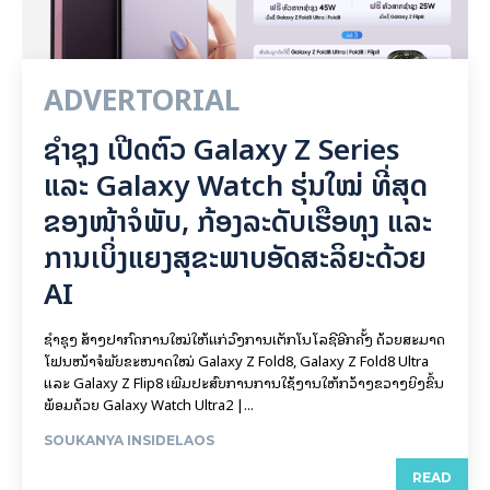
ADVERTORIAL
ຊຳຊຸງ ເປີດຕົວ Galaxy Z Series
ແລະ Galaxy Watch ຮຸ່ນໃໝ່ ທີ່ສຸດ
ຂອງໜ້າຈໍພັບ, ກ້ອງລະດັບເຮືອທຸງ ແລະ
ການເບິ່ງແຍງສຸຂະພາບອັດສະລິຍະດ້ວຍ
AI
ຊຳຊຸງ ສ້າງປາກົດການໃໝ່ໃຫ້ແກ່ວົງການເຕັກໂນໂລຊີອີກຄັ້ງ ດ້ວຍສະມາດ
ໂຟນໜ້າຈໍພັບຂະໜາດໃໝ່ Galaxy Z Fold8, Galaxy Z Fold8 Ultra
ແລະ Galaxy Z Flip8 ເພີ່ມປະສົບການການໃຊ້ງານໃຫ້ກວ້າງຂວາງຍິ່ງຂຶ້ນ
ພ້ອມດ້ວຍ Galaxy Watch Ultra2 |...
SOUKANYA INSIDELAOS
READ