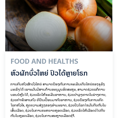
FOOD AND HEALTHS
ຫົວຜັກບົ່ວໃຫຍ່ ປົວໄດ້ຫຼາຍໂຣກ
ການກິນຫົວຜັກບົ່ວໃຫຍ່ ສາມາດປ້ອງກັນການຈະເລີນເຕີບໃຫຍ່ຂອງຈຸລັງ
ມະເຮັງໄດ້ ເພາະມັນມີສານຕ້ານອະນຸມູນອິດສະຫຼະ, ສາມາດຊ່ວຍແກ້ການ
ນອນບໍ່ຫຼັບໄດ້, ຊ່ວຍເຮັດໃຫ້ຈະເລີນອາຫານ, ຊ່ວຍບຳລຸງທາດໃນຮ່າງກາຍ,​
ຊ່ວຍກຳຈັດສານກົ່ວ ທີ່ປົນເປື້ອນມາກັບອາຫານ, ຊ່ວຍປ້ອງກັນການເກີດ
ໂຣກຫົວໃຈ,​ ຫຼຸດຄວາມສ່ຽງຂອງອຳມະພາດ, ຊ່ວຍປົວໂຣກໄຂມັນຕີບຕັນໃນ
ເສັ້ນເລືອດ, ຊ່ວຍໃນການຂະຫຍາຍຫຼອດເລືອດ, ຊ່ວຍເຮັດໃຫ້ເລືອດບໍ່ໄປຕີບ
ຕັນໃນຫຼອດເລືອດ, ຊ່ວຍໃນການສະຫຼາຍເລືອດຊຳ້.