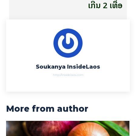
ເກີນ 2 ເທື່ອ
Soukanya InsideLaos
http://insidelaos.com
More from author