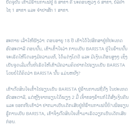
ປັດຈຸບັນ ເຂົາມີຮ້ານກາເຟຢູ່ 8 ສາຂາ ຄື ນະຄອນຫຼວງ 6 ສາຂາ, ບໍລິຄຳ
ໄຊ 1 ສາຂາ ແລະ ຈຳປາສັກ 1 ສາຂາ.
ສະກາຍ ເລົ່າໃຫ້ຟັງວ່າ: ຕອນອາຍຸ 18 ປີ ເຂົາໄດ້ໄປສຶກສາຢູ່ທີ່ປະເທດ
ອົດສະຕາລີ ຕອນນັ້ນ, ເຂົາເຂົ້າໃຈວ່າ ການເປັນ BARISTA ຢູ່ໃນຮ້ານນັ້ນ
ຈະເຮັດໃຫ້ໂຕເອງມີຄວາມເທ້, ໄດ້ແຕ່ງໂຕດີ ແລະ ມີເງິນເດືອນສູງໆ ເຊິ່ງ
ເປັນຈຸດເລີ່ມຕົ້ນທີ່ເຮັດໃຫ້ເຂົາມີຄວາມຄິດຢາກໄປຮຽນເປັນ BARISTA
ໂດຍບໍ່ໄດ້ຄິດວ່າ BARISTA ນັ້ນ ແມ່ນຫຍັງ?
ເຂົາຕັດສິນໃຈເຂົ້າໄປຮຽນເປັນ BARISTA ຢູ່ຮ້ານກາເຟຊື່ດັງ ໃນປະເທດ
ອົດສະຕາລີ, ແຕ່ຫຼັງຈາກຮຽນໄດ້ພຽງ 2 ມື້ ເຈົ້າຂອງຮ້ານກໍໄດ້ສົ່ງເງິນຄືນ
ແລະ ບອກກັບເຂົາວ່າ ຢາກມາເປັນເດັກເສີບຢູ່ທີ່ຮ້ານກາເຟນີ້ບໍ່?ເພື່ອຮຽນ
ຮູ້ການເປັນ BARISTA, ເຂົາຈຶ່ງຕັດສິນໃຈເຂົ້າມາເຮັດວຽກເປັນເດັກເສີບ
ກ່ອນ.