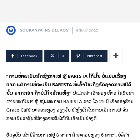
SOUKANYA INSIDELAOS
5 JULY 2022
Facebook
X
Pinterest
“ການທີ່ຈະເປັນນັກຊົງກາເຟ ຫຼື BARISTA ໄດ້ນັ້ນ ບໍ່ແມ່ນເລື່ອງ
ຍາກ ແຕ່ການທີ່ຈະເປັນ BARISTA ທີ່ເຂົ້າໃຈເຖິງຣົດຊາດກາເຟໄດ້
ນັ້ນ ຍາກກວ່າ ຖ້າບໍ່ມີໃຈຮັກແທ້ໆ”
ນີ້ແມ່ນຄຳເວົ້າຂອງ ທ້າວ ໄຊປັນຍາ
ຜາຍພະກົມມາ ຫຼື ໜຸ່ມສະກາຍ BARISTA ລາວ ໄວ 25 ປີ ເຈົ້າຂອງຮ້ານ
Grace Café ນະຄອນຫຼວງ ວຽງຈັນ ທີ່ຫຼົງຮັກໃນການເຮັດກາເຟ ຈົນ
ກາຍເປັນອາຊີບທີ່ສ້າງລາຍຮັບໃຫ້ກັບເຂົາເປັນຢ່າງດີ.
ປັດຈຸບັນ ເຂົາມີຮ້ານກາເຟຢູ່ 8 ສາຂາ ຄື ນະຄອນຫຼວງ 6 ສາຂາ, ບໍລິຄຳ