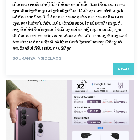
ເມື່ອກ່ອນ ການສຶກສາຖືໄດ້ວ່າມີບັນຍາກາດຄຶກຄື້ນ ແລະ ເປັນຂະບວນການ
ຫຼາຍຄົນແຂ່ງກັນຮຽນ ແຂ່ງກັນເສັງເພື່ອຈະໄດ້ເຂົ້າຮຽນສາຍທີ່ຕົນເອງມັກ
ແຕ່ຕົກມາຍຸກປັດຈຸບັນນີ້ ດ້ວຍສະພາບເສດຖະກິດ ສະພາບແວດລ້ອມ ແລະ
ຫຼາຍຢ່າງໃນສັງຄົມທີ່ຜັນແປໄປ ເດັກນ້ອຍສ່ວນໃຫຍ່ບໍ່ຢາກທີ່ຈະຮຽນຕໍ່,
ບາງຄົນກໍຈຳເປັນຕ້ອງອອກໄປເຮັດວຽກເພື່ອຫາເງິນຊ່ວຍຄອບຄົວ, ຫຼາຍ
ຄົນກໍອອກມາປະກອບກິດຈະການເຮັດທຸລະກິດ ເປັນນາຍຂອງຕົນເອງ ແຕ່ບໍ່
ວ່າຈະຢ່າງໃດກໍຕາມ ຖ້າຄົນທີ່ມີເງືອນໄຂກໍຍັງສະໜັບສະໜູນໃຫ້ຮຽນຕໍ່
ສາຍວິຊາຊີບໃຫ້ຈົບຈະເປັນການດີທີ່ສຸດ.
SOUKANYA INSIDELAOS
READ