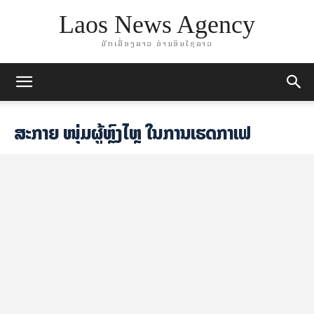
Laos News Agency
ມັກເລື່ອງລາວ ອ່ານອິນໄຊລາວ
ສະກາຍ ໜຸ່ມຜູ້ຫຼົງໄຫຼ ໃນການເຮັດກາເຟ