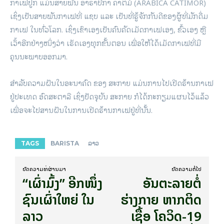
ກາເຟປູກ ແມ່ນສາຍພັນ ອາຣາບີກາ ຄາຕິມໍ (ARABICA CATIMOR)
ເຊິ່ງເປັນສາຍພັນກາເຟທີ່ ແຊບ ແລະ ເປັນທີ່ຮູ້ຈັກກັນດີຂອງຜູ້ທີ່ມັກດື່ມ
ກາເຟ ໃນທົ່ວໂລກ. ເຊິ່ງເຂົາເອງເປັນຄົນຄັດເມັດກາເຟເອງ, ຂົ້ວເອງ ຫຼື
ເວົ້າອີກຢ່າງໜຶ່ງວ່າ ເຮັດເອງທຸກຂັ້ນຕອນ ເພື່ອໃຫ້ໄດ້ເມັດກາເຟທີ່ມີ
ຄຸນນະພາບອອກມາ.
ສຳລັບຄວາມຝັນໃນອະນາຄົດ ຂອງ ສະກາຍ ແມ່ນການໄປເປີດຮ້ານກາເຟ
ຢູ່ປະເທດ ອົດສະຕາລີ ເຊິ່ງປັດຈຸບັນ ສະກາຍ ກໍໄດ້ກະກຽມແຜນໄວ້ແລ້ວ
ເພື່ອຈະໄປສານຝັນໃນການເປີດຮ້ານກາເຟຢູ່ທີ່ນັ້ນ.
TAGS
BARISTA
ລາວ
ບົດ​ຄວາມ​ທີ່​ຜ່ານ​ມາ
ບົດ​ຄວາມ​ຕໍ່​ໄປ
“ເຜົ່າມົ້ງ” ອີກໜຶ່ງ
ອັນຕະລາຍຕໍ່
ຊົນເຜົ່າໃຫຍ່ ໃນ
ຮ່າງກາຍ ຫາກຕິດ
ລາວ
ເຊື້ອ ໂຄວິດ-19