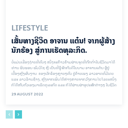
LIFESTYLE
ເສັ້ນທາງຊີວິດ ອາຈານ ແຕ໋ນ! ຈາກຜູ້ສ້າງ
ນັກຮ້ອງ ສູ່ການເຮັດທຸລະກິດ.
ບໍ່ແມ່ນເລື່ອງງ່າຍທີ່ຄົນໆ ໜຶ່ງຈະກ້າວຂ້າມຜ່ານຈຸດທີ່ຕົກຕ່ຳໃນຊີວິດມາໄດ້
ທ່ານ ຜິວພອນ ພົມວິໄຊ ຫຼື ເປັນທີ່ຮູ້ຈັກກັນດີໃນນາມ ອາຈານແຕ໋ນ ຜູ້ຢູ່
ເບື້ອງຫຼັງຜົນງານ ຂອງນັກຮ້ອງຫຼາຍໆຄົນ ຢູ່ຄ້າຍເພງ ລາວອາດທ໌ມີເດຍ
ແລະ ລາວລ້ານຊ້າງ, ຫຼັງຈາກເພິ່ນໄດ້ຫ່າງຫາຍຈາກວົງການໄປໄລຍະໜຶ່ງ
ກໍໄດ້ຫັນຕົວເອງມາເຮັດທຸລະກິດ ແລະ ກໍໄດ້ຜ່ານຜ່າອຸປະສັກຕ່າງໆ ໃນຊີວິດ
29 AUGUST 2022