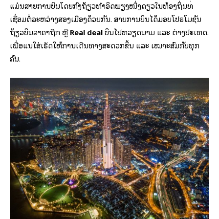
ແມ່ນ​ສາຍການບິນໂດຍກົງ​ຖ້ຽວທຳ​ອິດ​​ພຽງໜຶ່ງດຽວໃນທ້ອງຖິ່ນທີ່
ເຊື່ອມ​ຕໍ່​ລະຫວ່າງສອງ​ເມືອງດ້ວຍກັນ. ສາຍການບິນໄດ້ມອບໂປຣໂມຊັນ
ຖ້ຽວບິນລາຄາຖືກ ຫຼື
Real
deal
ບິນໄປຫວຽດນາມ ແລະ ຕ່າງປະເທດ.
ເພື່ອແນໃສ່ເຮັດໃຫ້ການເດີນທາງສະດວກຂຶ້ນ ແລະ ເໝາະສົມກັບທຸກ
ຄົນ.