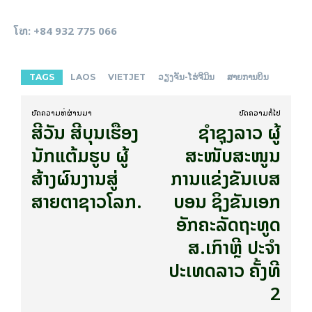
ໂທ: +84 932 775 066
TAGS
LAOS
VIETJET
ວຽງຈັນ-ໂຮ່ຈີມິນ
ສາຍການບິນ
ບົດ​ຄວາມ​ທີ່​ຜ່ານ​ມາ
ບົດ​ຄວາມ​ຕໍ່​ໄປ
ສີວັນ ສີບຸນເຮືອງ
ຊໍາຊຸງລາວ ຜູ້
ນັກແຕ້ມຮູບ ຜູ້
ສະໜັບສະໜູນ
ສ້າງຜົນງານສູ່
ການແຂ່ງຂັນເບສ
ສາຍຕາຊາວໂລກ.
ບອນ ຊິງຂັນເອກ
ອັກຄະລັດຖະທູດ
ສ.ເກົາຫຼີ ປະຈຳ
ປະເທດລາວ ຄັ້ງທີ
2