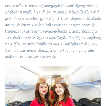
ນອກຈາກນັ້ນ, ໃນການສະເຫຼີມສະຫຼອງວັນຄົບຮອບກໍ່ຕັ້ງຂອງ VietJet,
ແຕ່ວັນທີ 18 ຫາວັນທີ 24 ທັນວາ, ສາຍການບິນໄດ້ມອບໂປຣໂມຊັນໃຫ້
ລູກຄ້າ ດ້ວຍ e-voucher ມູນຄ່າເຖິງ 41 ໂດລາ, ເຊິ່ງສາມາດໃຊ້ເພື່ອຮັບ
ສ່ວນຫຼຸດສຳລັບການຈອງຄັ້ງຕໍ່ໄປທີ່ evoucher.vietjetair.com. ຜູ້
ໂດຍສານສາມາດເລືອກການຈອງລ່ວງໜ້າເພື່ອເພີດເພີນກັບສ່ວນຫຼຸດ
30% ສໍາລັບອາຫານໃນຖ້ຽວບິນ ແລະເຄື່ອງດື່ມທັນທີຫຼັງຈາກຈອງປີ້ຂອງ
ທ່ານ. ຜູ້ໂດຍສານທັງໝົດທີ່ບິນກັບ VietJet ຈະໄດ້ຮັບປະກັນໄພ Sky
Care ຟຣີ ແລະ ສາມາດເຂົ້າຮ່ວມໂຄງການ Sky Joy loyalty ເພື່ອ
ສະສົມຄະແນນ ແລະ ແລກຂອງລາງວັນ.