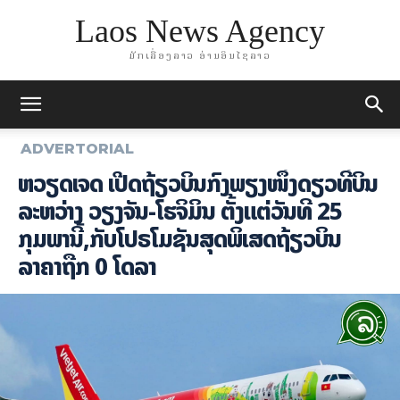
Laos News Agency
ມັກເລື່ອງລາວ ອ່ານອິນໄຊລາວ
ADVERTORIAL
ຫວຽດເຈັດ ເປີດ​​ຖ້ຽວ​ບິນ​ກົງພຽງໜຶ່ງດຽວທີ່ບິນ
ລະຫວ່າງ ວຽງຈັນ-​ໂຮ​ຈິ​ມິນ ຕັ້ງ​ແຕ່​ວັນ​ທີ 25
ກຸມພາ​ນີ້,ກັບໂປຣໂມຊັນສຸດພິເສດຖ້ຽວບິນ
ລາຄາຖືກ 0 ໂດລາ