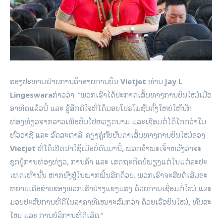
ຮອງປະທານຝ່າຍການຄ້າສາຍການບິນ
Vietjet
ທ່ານ
Jay L
Lingeswara
ກ່າວວ່າ: “ພວກເຮົາໄດ້ປະກາດເສັ້ນທາງການບິນໃໝ່ເມື່ອ
ອາທິດແລ້ວນີ້ ແລະ ຮູ້ສຶກດີໃຈທີ່ໄດ້ມອບໂປຣໂມຊັນຄັ້ງໃຫຍ່ໃຫ້ນັກ
ທ່ອງທ່ຽວຈາກລາວເພື່ອບິນໄປຫວຽດນາມ ແລະເຊື່ອມຕໍ່ໄດ້ໄກກວ່າໃນ
ທົ່ວອາຊີ ແລະ ອົດສະຕາລີ. ຄຽງ​ຄູ່​ກັບ​ບັນດາ​ເສັ້ນທາງ​ການບິນ​ໃໝ່​ຂອງ
Vietjet
ທີ່​ໄດ້​ເປີດ​ນຳ​ໃຊ້​ເມື່ອ​ບໍ່​ດົນ​ມາ​ນີ້
,
ພວກ​ຂ້າພະ​ເຈົ້າ​ຫວັງ​ວ່າ​ຈະ​
ຊຸກຍູ້​ການ​ທ່ອງ​ທ່ຽວ
,
ການ​ຄ້າ ​ແລະ ​ເສດຖະກິດ​ບໍ່​ພຽງ​ແຕ່​ໃນ​ແຕ່ລະ​ປະ​
ເທດ​ເທົ່າ​ນັ້ນ ຫາກ​ຍັງ​ຢູ່​ໃນ​ພາກ​ພື້ນ​ອີກ​ດ້ວຍ. ພວກ​ເຮົາ​ຈະ​ສືບ​ຕໍ່​ເສີມ​ຂະ​
ຫຍາຍ​ເຄືອ​ຂ່າຍ​ຂອງ​ພວກ​ເຮົາ​ຢ່າງ​ແຂງ​ແຮງ ດ້ວຍ​ການ​ເຊື່ອມ​ຕໍ່​ໃໝ່ ແລະ
ມອບ​ປະສົບການທີ່ດີໃນລາຄາທີ່​ເໝາະ​ສົມ​ກວ່າ ​ດ້ວຍ​ເຮືອ​ບິນ​ໃໝ່
,
ທັນ​ສະ​
ໄໝ ແລະ ການ​ບໍ​ລິ​ການ​ທີ່​ດີ​ເລີດ.”