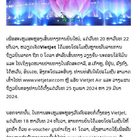
ເພື່ອສະເຫຼີມສະຫຼອງເສັ້ນທາງການບິນໃໝ່, ແຕ່ວັນທີ 20 ຫາວັນທີ 22
ທັນວາ, ຫວຽດເຈັດ
VietJet
ໄດ້ມອບໂປຣໂມຊັນຫຼາຍພັນລາຍການ
ຖ້ຽວບິນລາຄາ ຖືກ 0 ໂດລາ ສໍາລັບເສັ້ນທາງ ວຽງຈັນ-ນະຄອນໂຮ່ຈີມິນ
ແລະ ໄປເຖິງຈຸດໝາຍປາຍທາງໃນອົດສະຕາລີ, ສ.ເກົາຫຼີ, ຍີ່ປຸ່ນ, ຮົງກົງ,
ໄຕ້ຫວັນ, ອິນເດຍ, ສິງກະໂປແລະອື່ນໆ. ທ່ານທີ່ສົນໃຈໂປຣໂມຊັນ ສາມາດ
ເຂົ້າໄປທີ່ www.vietjetair.com ຫຼື ແອັບ VietJet Air ແລະ ວາງແຜນ
ຖ້ຽວບິນຂອງທ່ານໄດ້ຕັ້ງແຕ່ວັນທີ 25 ກຸມພາ 2024 ຫາ 29 ມີນາ
2024.
ນອກຈາກນັ້ນ, ໃນການສະເຫຼີມສະຫຼອງວັນຄົບຮອບກໍ່ຕັ້ງຂອງ VietJet,
ແຕ່ວັນທີ 18 ຫາວັນທີ 24 ທັນວາ, ສາຍການບິນໄດ້ມອບໂປຣໂມຊັນໃຫ້
ລູກຄ້າ ດ້ວຍ e-voucher ມູນຄ່າເຖິງ 41 ໂດລາ, ເຊິ່ງສາມາດໃຊ້ເພື່ອຮັບ
ສ່ວນຫຼຸດສຳລັບການຈອງຄັ້ງຕໍ່ໄປທີ່ evoucher.vietjetair.com. ຜູ້