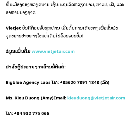
ພື້ນເມືອງຂອງຫວຽດນາມ ເຊັ່ນ: ແຊນວິດຫວຽດນາມ, ກາເຟ, ເຝີ, ແລະ
ອາຫານນາໆຊາດ.
Vietjet
ຍິນດີຕ້ອນຮັບທຸກທ່ານ ເລີ່ມຕົ້ນການເດີນທາງເພື່ອຄົ້ນພົບ
ຈຸດໝາຍປາຍທາງໃໝ່ທີ່ເຕັມໄປດ້ວຍຮອຍຍິ້ມ!
ຂໍ້ມູນເພີ່່ມຕື່່ມ
www.vietjetair.com
ສຳລັບຜູ້ປະສານງານດ້ານສື່ຕິດຕໍ່:
Bigblue Agency Laos ໂທ: +85620 7891 1848 (ລັດ)
Ms. Kieu Duong (Amy)Email:
kieuduong@vietjetair.com
ໂທ: +84 932 775 066