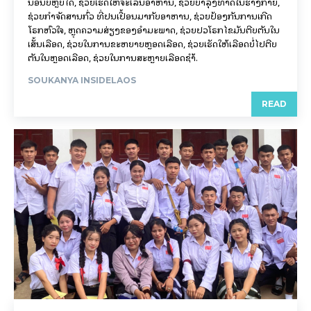
ນອນບໍ່ຫຼັບໄດ້, ຊ່ວຍເຮັດໃຫ້ຈະເລີນອາຫານ, ຊ່ວຍບຳລຸງທາດໃນຮ່າງກາຍ,​
ຊ່ວຍກຳຈັດສານກົ່ວ ທີ່ປົນເປື້ອນມາກັບອາຫານ, ຊ່ວຍປ້ອງກັນການເກີດ
ໂຣກຫົວໃຈ,​ ຫຼຸດຄວາມສ່ຽງຂອງອຳມະພາດ, ຊ່ວຍປົວໂຣກໄຂມັນຕີບຕັນໃນ
ເສັ້ນເລືອດ, ຊ່ວຍໃນການຂະຫຍາຍຫຼອດເລືອດ, ຊ່ວຍເຮັດໃຫ້ເລືອດບໍ່ໄປຕີບ
ຕັນໃນຫຼອດເລືອດ, ຊ່ວຍໃນການສະຫຼາຍເລືອດຊຳ້.
SOUKANYA INSIDELAOS
READ