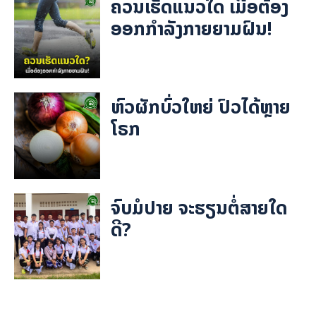
ຄວນເຮັດແນວໃດ ເມື່ອຕ້ອງ
ອອກກຳລັງກາຍຍາມຝົນ!
ຫົວຜັກບົ່ວໃຫຍ່ ປົວໄດ້ຫຼາຍ
ໂຣກ
ຈົບມໍປາຍ ຈະຮຽນຕໍ່ສາຍໃດ
ດີ?