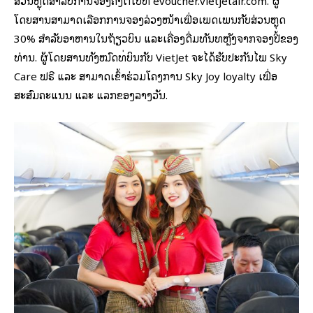
ໂດຍສານສາມາດເລືອກການຈອງລ່ວງໜ້າເພື່ອເພີດເພີນກັບສ່ວນຫຼຸດ
30% ສໍາລັບອາຫານໃນຖ້ຽວບິນ ແລະເຄື່ອງດື່ມທັນທີຫຼັງຈາກຈອງປີ້ຂອງ
ທ່ານ. ຜູ້ໂດຍສານທັງໝົດທີ່ບິນກັບ VietJet ຈະໄດ້ຮັບປະກັນໄພ Sky
Care ຟຣີ ແລະ ສາມາດເຂົ້າຮ່ວມໂຄງການ Sky Joy loyalty ເພື່ອ
ສະສົມຄະແນນ ແລະ ແລກຂອງລາງວັນ.