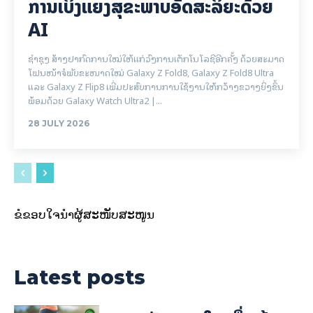
ການເບິ່ງແຍງສຸຂະພາບອັດສະລິຍະດ້ວຍ
AI
ຊຳຊຸງ ສ້າງປາກົດການໃໝ່ໃຫ້ແກ່ວົງການເຕັກໂນໂລຊີອີກຄັ້ງ ດ້ວຍສະມາດ
ໂຟນໜ້າຈໍພັບຂະໜາດໃໝ່ Galaxy Z Fold8, Galaxy Z Fold8 Ultra
ແລະ Galaxy Z Flip8 ເພີ່ມປະສົບການການໃຊ້ງານໃຫ້ກວ້າງຂວາງຍິ່ງຂຶ້ນ
ພ້ອມດ້ວຍ Galaxy Watch Ultra2 |...
28 JULY 2026
ຂໍຂອບໃຈນຳຜູ້ສະໜັບສະໜູນ
Latest posts