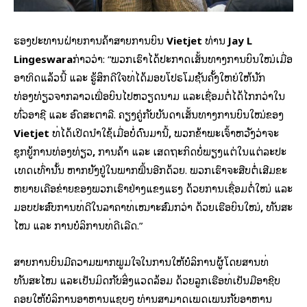
ຮອງປະທານຝ່າຍການຄ້າສາຍການບິນ
Vietjet
ທ່ານ
Jay L
Lingeswara
ກ່າວວ່າ: “ພວກເຮົາໄດ້ປະກາດເສັ້ນທາງການບິນໃໝ່ເມື່ອ
ອາທິດແລ້ວນີ້ ແລະ ຮູ້ສຶກດີໃຈທີ່ໄດ້ມອບໂປຣໂມຊັນຄັ້ງໃຫຍ່ໃຫ້ນັກ
ທ່ອງທ່ຽວຈາກລາວເພື່ອບິນໄປຫວຽດນາມ ແລະເຊື່ອມຕໍ່ໄດ້ໄກກວ່າໃນ
ທົ່ວອາຊີ ແລະ ອົດສະຕາລີ. ຄຽງ​ຄູ່​ກັບ​ບັນດາ​ເສັ້ນທາງ​ການບິນ​ໃໝ່​ຂອງ
Vietjet
ທີ່​ໄດ້​ເປີດ​ນຳ​ໃຊ້​ເມື່ອ​ບໍ່​ດົນ​ມາ​ນີ້
,
ພວກ​ຂ້າພະ​ເຈົ້າ​ຫວັງ​ວ່າ​ຈະ​
ຊຸກຍູ້​ການ​ທ່ອງ​ທ່ຽວ
,
ການ​ຄ້າ ​ແລະ ​ເສດຖະກິດ​ບໍ່​ພຽງ​ແຕ່​ໃນ​ແຕ່ລະ​ປະ​
ເທດ​ເທົ່າ​ນັ້ນ ຫາກ​ຍັງ​ຢູ່​ໃນ​ພາກ​ພື້ນ​ອີກ​ດ້ວຍ. ພວກ​ເຮົາ​ຈະ​ສືບ​ຕໍ່​ເສີມ​ຂະ​
ຫຍາຍ​ເຄືອ​ຂ່າຍ​ຂອງ​ພວກ​ເຮົາ​ຢ່າງ​ແຂງ​ແຮງ ດ້ວຍ​ການ​ເຊື່ອມ​ຕໍ່​ໃໝ່ ແລະ
ມອບ​ປະສົບການທີ່ດີໃນລາຄາທີ່​ເໝາະ​ສົມ​ກວ່າ ​ດ້ວຍ​ເຮືອ​ບິນ​ໃໝ່
,
ທັນ​ສະ​
ໄໝ ແລະ ການ​ບໍ​ລິ​ການ​ທີ່​ດີ​ເລີດ.”
ສາຍການບິນມີຄວາມພາກພູມໃຈໃນການໃຫ້ບໍລິການຜູ້ໂດຍສານທີ່
ທັນສະໄໝ ແລະເປັນມິດກັບສິ່ງແວດລ້ອມ ດ້ວຍລູກເຮືອທີ່ເປັນມືອາຊີບ
ຄອຍໃຫ້ບໍລິການອາຫານແຊບໆ ທ່ານສາມາດເພີດເພີນກັບອາຫານ