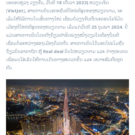
ນະຄອນຫຼວງ ວຽງຈັນ
,
ວັນທີ
18
ທັນວາ
2023)
ຫວຽດເຈັດ
(
VietJet
)
,
ສາຍການບິນເອກະຊົນທີ່ໃຫຍ່ທີ່ສຸດຂອງຫວຽດນາມ
,
ຈະ
ເລີ່ມໃຫ້ບໍລິການໃນເສັ້ນທາງໃໝ່ ເຊື່ອມຕໍ່ວຽງຈັນກັບນະຄອນໂຮຈີມິນ
ເມືອງທີ່ໃຫຍ່ທີ່ສຸດຂອງຫວຽດນາມ ເລີ່ມແຕ່ວັນທີ
25
ກຸມພາ
2024.
ນີ້​
ແມ່ນ​ສາຍການບິນໂດຍກົງ​ຖ້ຽວທຳ​ອິດ​​ພຽງໜຶ່ງດຽວໃນທ້ອງຖິ່ນທີ່
ເຊື່ອມ​ຕໍ່​ລະຫວ່າງສອງ​ເມືອງດ້ວຍກັນ. ສາຍການບິນໄດ້ມອບໂປຣໂມຊັນ
ຖ້ຽວບິນລາຄາຖືກ ຫຼື
Real
deal
ບິນໄປຫວຽດນາມ ແລະ ຕ່າງປະເທດ.
ເພື່ອແນໃສ່ເຮັດໃຫ້ການເດີນທາງສະດວກຂຶ້ນ ແລະ ເໝາະສົມກັບທຸກ
ຄົນ.