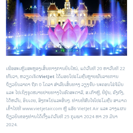
ເພື່ອສະເຫຼີມສະຫຼອງເສັ້ນທາງການບິນໃໝ່, ແຕ່ວັນທີ 20 ຫາວັນທີ 22
ທັນວາ, ຫວຽດເຈັດ
VietJet
ໄດ້ມອບໂປຣໂມຊັນຫຼາຍພັນລາຍການ
ຖ້ຽວບິນລາຄາ ຖືກ 0 ໂດລາ ສໍາລັບເສັ້ນທາງ ວຽງຈັນ-ນະຄອນໂຮ່ຈີມິນ
ແລະ ໄປເຖິງຈຸດໝາຍປາຍທາງໃນອົດສະຕາລີ, ສ.ເກົາຫຼີ, ຍີ່ປຸ່ນ, ຮົງກົງ,
ໄຕ້ຫວັນ, ອິນເດຍ, ສິງກະໂປແລະອື່ນໆ. ທ່ານທີ່ສົນໃຈໂປຣໂມຊັນ ສາມາດ
ເຂົ້າໄປທີ່ www.vietjetair.com ຫຼື ແອັບ VietJet Air ແລະ ວາງແຜນ
ຖ້ຽວບິນຂອງທ່ານໄດ້ຕັ້ງແຕ່ວັນທີ 25 ກຸມພາ 2024 ຫາ 29 ມີນາ
2024.