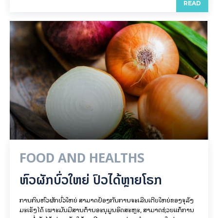
READ
FOOD AND HEALTHS
ຫົວຜັກບົ່ວໃຫຍ່ ປົວໄດ້ຫຼາຍໂຣກ
ການກິນຫົວຜັກບົ່ວໃຫຍ່ ສາມາດປ້ອງກັນການຈະເລີນເຕີບໃຫຍ່ຂອງຈຸລັງ
ມະເຮັງໄດ້ ເພາະມັນມີສານຕ້ານອະນຸມູນອິດສະຫຼະ, ສາມາດຊ່ວຍແກ້ການ