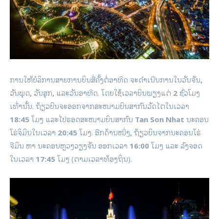
ການໃຫ້ບໍລິການສາຍການບິນສີ່ຄັ້ງຕໍ່ອາທິດ ຈະດໍາເນີນການໃນວັນຈັນ
,
ວັນພຸດ
,
ວັນສຸກ
,
ແລະວັນອາທິດ. ໂດຍໃຊ້ເວລາບິນພຽງແຕ່
2
ຊົ່ວໂມງ
ເທົ່ານັ້ນ. ຖ້ຽວ​ບິນ​ຈະອອກ​ຈາກ​ສະ​ໜາມ​ບິນ​ສາ​ກົນ​ວັດ​ໄຕ​ໃນ​ເວ​ລາ
18:45
ໂມງ ແລະ​ໄປ​ຮອດ​ສະ​ໜາມ​ບິນ​ສາ​ກົນ
Tan Son Nhat
ນະ​ຄອນ​
ໂຮ່​ຈິ​ມິນ​ໃນ​ເວ​ລາ
20:45
ໂມງ. ອີກດ້ານໜຶ່ງ
,
ຖ້ຽວບິນຈາກນະຄອນໂຮ່
ຈີມິນ ຫາ ນະຄອນຫຼວງວຽງຈັນ ອອກເວລາ
16:00
ໂມງ ແລະ ລົງຈອດ
ໃນເວລາ
17:45
ໂມງ (ຕາມເວລາທ້ອງຖິ່ນ).