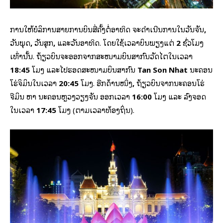
ການໃຫ້ບໍລິການສາຍການບິນສີ່ຄັ້ງຕໍ່ອາທິດ ຈະດໍາເນີນການໃນວັນຈັນ
,
ວັນພຸດ
,
ວັນສຸກ
,
ແລະວັນອາທິດ. ໂດຍໃຊ້ເວລາບິນພຽງແຕ່
2
ຊົ່ວໂມງ
ເທົ່ານັ້ນ. ຖ້ຽວ​ບິນ​ຈະອອກ​ຈາກ​ສະ​ໜາມ​ບິນ​ສາ​ກົນ​ວັດ​ໄຕ​ໃນ​ເວ​ລາ
18:45
ໂມງ ແລະ​ໄປ​ຮອດ​ສະ​ໜາມ​ບິນ​ສາ​ກົນ
Tan Son Nhat
ນະ​ຄອນ​
ໂຮ່​ຈິ​ມິນ​ໃນ​ເວ​ລາ
20:45
ໂມງ. ອີກດ້ານໜຶ່ງ
,
ຖ້ຽວບິນຈາກນະຄອນໂຮ່
ຈີມິນ ຫາ ນະຄອນຫຼວງວຽງຈັນ ອອກເວລາ
16:00
ໂມງ ແລະ ລົງຈອດ
ໃນເວລາ
17:45
ໂມງ (ຕາມເວລາທ້ອງຖິ່ນ).