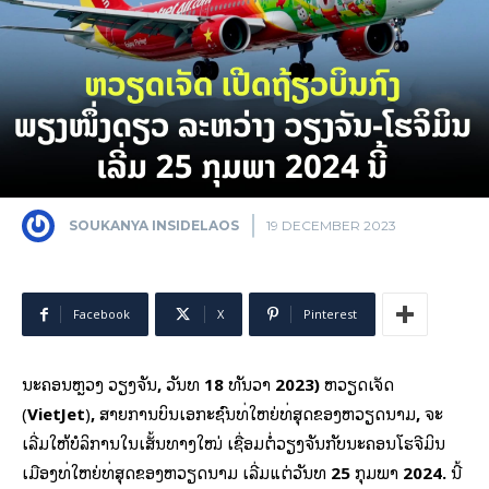
SOUKANYA INSIDELAOS
19 DECEMBER 2023
Facebook
X
Pinterest
ນະຄອນຫຼວງ ວຽງຈັນ
,
ວັນທີ
18
ທັນວາ
2023)
ຫວຽດເຈັດ
(
VietJet
)
,
ສາຍການບິນເອກະຊົນທີ່ໃຫຍ່ທີ່ສຸດຂອງຫວຽດນາມ
,
ຈະ
ເລີ່ມໃຫ້ບໍລິການໃນເສັ້ນທາງໃໝ່ ເຊື່ອມຕໍ່ວຽງຈັນກັບນະຄອນໂຮຈີມິນ
ເມືອງທີ່ໃຫຍ່ທີ່ສຸດຂອງຫວຽດນາມ ເລີ່ມແຕ່ວັນທີ
25
ກຸມພາ
2024.
ນີ້​