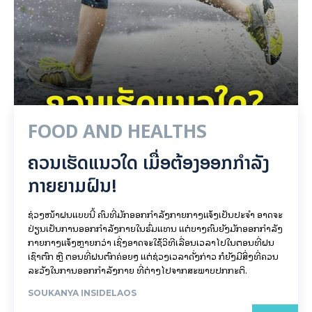
FOOD AND HEALTHS
ຄວນເຮັດແນວໃດ ເມື່ອຕ້ອງອອກກຳລັງ
ກາຍຍາມຝົນ!
ຊ່ວງໜ້າຝົນແບບນີ້ ຄົນທີ່ມັກອອກກຳລັງກາຍກາງແຈ້ງເປັນປະຈຳ ອາດຈະ
ປ່ຽນເປັນການອອກກຳລັງກາຍໃນຮົ່ມແທນ ແຕ່ບາງຄົນຍັງມັກອອກກຳລັງ
ກາຍກາງແຈ້ງຫຼາຍກວ່າ ເຊິ່ງອາດຈະໃຊ້ວິທີເລື່ອນເວລາໄປໃນຕອນທີ່ຝົນ
ເຊົາຕົກ ຫຼື ຕອນທີ່ຝົນຕົກຄ່ອຍໆ ແຕ່ຊ່ວງເວລາດັ່ງກ່າວ ກໍຍັງມີສິ່ງທີ່ຄວນ
ລະວັງໃນການອອກກຳລັງກາຍ ທີ່ຕ່າງໄປຈາກສະພາບປົກກະຕິ.
SOUKANYA INSIDELAOS