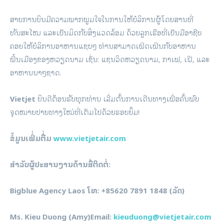
ສາຍການບິນມີຄວາມພາກພູມໃຈໃນການໃຫ້ບໍລິການຜູ້ໂດຍສານທີ່
ທັນສະໄໝ ແລະເປັນມິດກັບສິ່ງແວດລ້ອມ ດ້ວຍລູກເຮືອທີ່ເປັນມືອາຊີບ
ຄອຍໃຫ້ບໍລິການອາຫານແຊບໆ ທ່ານສາມາດເພີດເພີນກັບອາຫານ
ພື້ນເມືອງຂອງຫວຽດນາມ ເຊັ່ນ: ແຊນວິດຫວຽດນາມ, ກາເຟ, ເຝີ, ແລະ
ອາຫານນາໆຊາດ.
Vietjet
ຍິນດີຕ້ອນຮັບທຸກທ່ານ ເລີ່ມຕົ້ນການເດີນທາງເພື່ອຄົ້ນພົບ
ຈຸດໝາຍປາຍທາງໃໝ່ທີ່ເຕັມໄປດ້ວຍຮອຍຍິ້ມ!
ຂໍ້ມູນເພີ່່ມຕື່່ມ
www.vietjetair.com
ສຳລັບຜູ້ປະສານງານດ້ານສື່ຕິດຕໍ່:
Bigblue Agency Laos ໂທ: +85620 7891 1848 (ລັດ)
Ms. Kieu Duong (Amy)Email:
kieuduong@vietjetair.com