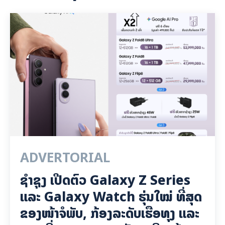
ADVERTORIAL
ຊຳຊຸງ ເປີດຕົວ Galaxy Z Series
ແລະ Galaxy Watch ຮຸ່ນໃໝ່ ທີ່ສຸດ
ຂອງໜ້າຈໍພັບ, ກ້ອງລະດັບເຮືອທຸງ ແລະ