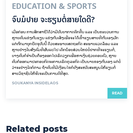
EDUCATION & SPORTS
ຈົບມໍປາຍ ຈະຮຽນຕໍ່ສາຍໃດດີ?
ເມື່ອກ່ອນ ການສຶກສາຖືໄດ້ວ່າມີບັນຍາກາດຄຶກຄື້ນ ແລະ ເປັນຂະບວນການ
ຫຼາຍຄົນແຂ່ງກັນຮຽນ ແຂ່ງກັນເສັງເພື່ອຈະໄດ້ເຂົ້າຮຽນສາຍທີ່ຕົນເອງມັກ
ແຕ່ຕົກມາຍຸກປັດຈຸບັນນີ້ ດ້ວຍສະພາບເສດຖະກິດ ສະພາບແວດລ້ອມ ແລະ
ຫຼາຍຢ່າງໃນສັງຄົມທີ່ຜັນແປໄປ ເດັກນ້ອຍສ່ວນໃຫຍ່ບໍ່ຢາກທີ່ຈະຮຽນຕໍ່,
ບາງຄົນກໍຈຳເປັນຕ້ອງອອກໄປເຮັດວຽກເພື່ອຫາເງິນຊ່ວຍຄອບຄົວ, ຫຼາຍ
ຄົນກໍອອກມາປະກອບກິດຈະການເຮັດທຸລະກິດ ເປັນນາຍຂອງຕົນເອງ ແຕ່ບໍ່
ວ່າຈະຢ່າງໃດກໍຕາມ ຖ້າຄົນທີ່ມີເງືອນໄຂກໍຍັງສະໜັບສະໜູນໃຫ້ຮຽນຕໍ່
ສາຍວິຊາຊີບໃຫ້ຈົບຈະເປັນການດີທີ່ສຸດ.
SOUKANYA INSIDELAOS
READ
Related posts