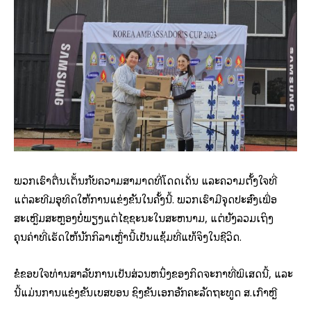
ພວກເຮົາຕື່ນເຕັ້ນກັບຄວາມສາມາດທີ່ໂດດເດັ່ນ ແລະຄວາມຕັ້ງໃຈທີ່
ແຕ່ລະທີມອຸທິດໃຫ້ການແຂ່ງຂັນໃນຄັ້ງນີ້. ພວກເຮົາມີຈຸດປະສົງເພື່ອ
ສະເຫຼີມສະຫຼອງບໍ່ພຽງແຕ່ໄຊຊະນະໃນສະຫນາມ, ແຕ່ຍັງລວມເຖິງ
ຄຸນຄ່າທີ່ເຮັດໃຫ້ນັກກິລາເຫຼົ່ານີ້ເປັນແຊ້ມທີ່ແທ້ຈິງໃນຊີວິດ.
ຂໍຂອບໃຈທ່ານສໍາລັບການເປັນສ່ວນຫນຶ່ງຂອງກິດຈະກໍາທີ່ພິເສດນີ້, ແລະ
ນີ້ແມ່ນການແຂ່ງຂັນເບສບອນ ຊິງຂັນເອກອັກຄະລັດຖະທູດ ສ.ເກົາຫຼີ