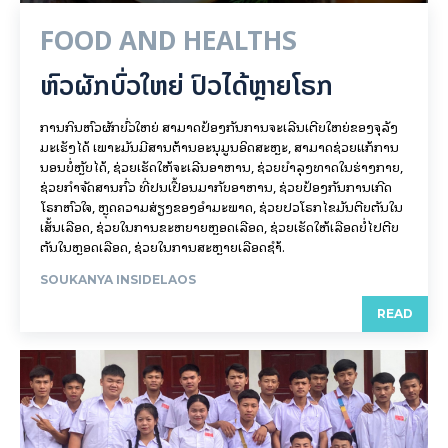
FOOD AND HEALTHS
ຫົວຜັກບົ່ວໃຫຍ່ ປົວໄດ້ຫຼາຍໂຣກ
ການກິນຫົວຜັກບົ່ວໃຫຍ່ ສາມາດປ້ອງກັນການຈະເລີນເຕີບໃຫຍ່ຂອງຈຸລັງ
ມະເຮັງໄດ້ ເພາະມັນມີສານຕ້ານອະນຸມູນອິດສະຫຼະ, ສາມາດຊ່ວຍແກ້ການ
ນອນບໍ່ຫຼັບໄດ້, ຊ່ວຍເຮັດໃຫ້ຈະເລີນອາຫານ, ຊ່ວຍບຳລຸງທາດໃນຮ່າງກາຍ,​
ຊ່ວຍກຳຈັດສານກົ່ວ ທີ່ປົນເປື້ອນມາກັບອາຫານ, ຊ່ວຍປ້ອງກັນການເກີດ
ໂຣກຫົວໃຈ,​ ຫຼຸດຄວາມສ່ຽງຂອງອຳມະພາດ, ຊ່ວຍປົວໂຣກໄຂມັນຕີບຕັນໃນ
ເສັ້ນເລືອດ, ຊ່ວຍໃນການຂະຫຍາຍຫຼອດເລືອດ, ຊ່ວຍເຮັດໃຫ້ເລືອດບໍ່ໄປຕີບ
ຕັນໃນຫຼອດເລືອດ, ຊ່ວຍໃນການສະຫຼາຍເລືອດຊຳ້.
SOUKANYA INSIDELAOS
READ