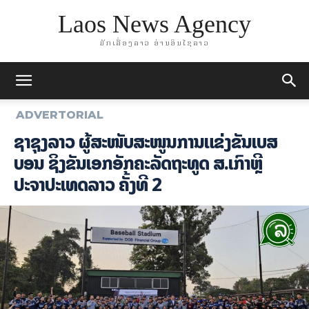
Laos News Agency
ມັກເລື່ອງລາວ ອ່ານອິນໄຊລາວ
ADVERTORIAL
ຊໍາຊຸງລາວ ຜູ້ສະໜັບສະໜູນການແຂ່ງຂັນເບສ
ບອນ ຊິງຂັນເອກອັກຄະລັດຖະທູດ ສ.ເກົາຫຼີ
ປະຈຳປະເທດລາວ ຄັ້ງທີ 2