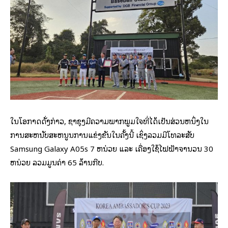
ໃນໂອກາດດັ່ງກ່າວ, ຊໍາຊຸງມີຄວາມພາກພູມໃຈທີ່ໄດ້ເປັນສ່ວນຫນຶ່ງໃນ
ການສະຫນັບສະຫນູນການແຂ່ງຂັນໃນຄັ້ງນີ້ ເຊິ່ງລວມມີໂທລະສັບ
Samsung Galaxy A05s 7 ຫນ່ວຍ ແລະ ເຄື່ອງໃຊ້ໄຟຟ້າຈໍານວນ 30
ຫນ່ວຍ ລວມມູນຄ່າ 65 ລ້ານກີບ.