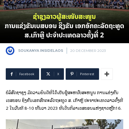
SOUKANYA INSIDELAOS
20 DECEMBER 2023
Facebook
X
Pinterest
ບໍລິສັດຊໍາຊຸງ ມີຄວາມຍິນດີທີ່ໄດ້ເປັນຜູ້ສະຫນັບສະຫນູນ ການແຂ່ງຂັນ
ເບສບອນ ຊິງຂັນເອກອັກຄະລັດຖະທູດ ສ. ເກົາຫຼີ ປະຈຳປະເທດລາວຄັ້ງທີ່
2 ໃນວັນທີ 8-10 ທັນວາ 2023 ທີ່ເດີ່ນກິລາເບສບອນແຫ່ງຊາດຫຼັກ16.