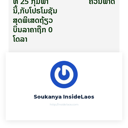
ທີ 25 ກຸມພາ​
ຄວນພາດ
ນີ້,ກັບໂປຣໂມຊັນ
ສຸດພິເສດຖ້ຽວ
ບິນລາຄາຖືກ 0
ໂດລາ
Soukanya InsideLaos
http://insidelaos.com