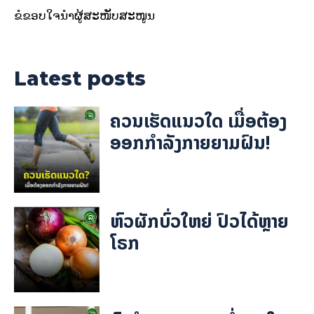
ຂໍຂອບໃຈນຳຜູ້ສະໜັບສະໜູນ
Latest posts
ຄວນເຮັດແນວໃດ ເມື່ອຕ້ອງ
ອອກກຳລັງກາຍຍາມຝົນ!
ຫົວຜັກບົ່ວໃຫຍ່ ປົວໄດ້ຫຼາຍ
ໂຣກ