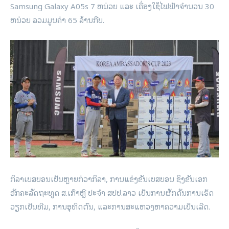
Samsung Galaxy A05s 7 ຫນ່ວຍ ແລະ ເຄື່ອງໃຊ້ໄຟຟ້າຈໍານວນ 30
ຫນ່ວຍ ລວມມູນຄ່າ 65 ລ້ານກີບ.
ກິລາເບສບອນເປັນຫຼາຍກ່ວາກິລາ, ການແຂ່ງຂັນເບສບອນ ຊິງຂັນເອກ
ອັກຄະລັດຖະທູດ ສ.ເກົາຫຼີ ປະຈຳ ສປປ.​ລາວ ເປັນການຜັກດັນການເຮັດ
ວຽກເປັນທີມ, ການອຸທິດຕົນ, ແລະການສະແຫວງຫາຄວາມເປັນເລີດ.