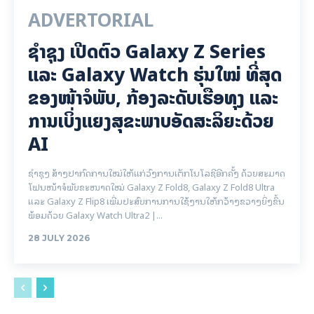
ADVERTORIAL
ຊຳຊຸງ ເປີດຕົວ Galaxy Z Series
ແລະ Galaxy Watch ຮຸ່ນໃໝ່ ທີ່ສຸດ
ຂອງໜ້າຈໍພັບ, ກ້ອງລະດັບເຮືອທຸງ ແລະ
ການເບິ່ງແຍງສຸຂະພາບອັດສະລິຍະດ້ວຍ
AI
ຊຳຊຸງ ສ້າງປາກົດການໃໝ່ໃຫ້ແກ່ວົງການເຕັກໂນໂລຊີອີກຄັ້ງ ດ້ວຍສະມາດ
ໂຟນໜ້າຈໍພັບຂະໜາດໃໝ່ Galaxy Z Fold8, Galaxy Z Fold8 Ultra
ແລະ Galaxy Z Flip8 ເພີ່ມປະສົບການການໃຊ້ງານໃຫ້ກວ້າງຂວາງຍິ່ງຂຶ້ນ
ພ້ອມດ້ວຍ Galaxy Watch Ultra2 |...
28 JULY 2026