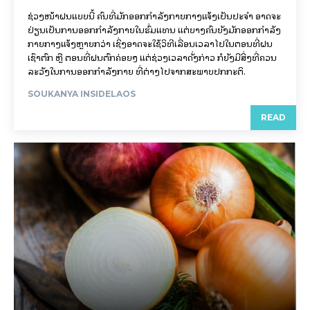
ຊ່ວງໜ້າຝົນແບບນີ້ ຄົນທີ່ມັກອອກກຳລັງກາຍກາງແຈ້ງເປັນປະຈຳ ອາດຈະ
ປ່ຽນເປັນການອອກກຳລັງກາຍໃນຮົ່ມແທນ ແຕ່ບາງຄົນຍັງມັກອອກກຳລັງ
ກາຍກາງແຈ້ງຫຼາຍກວ່າ ເຊິ່ງອາດຈະໃຊ້ວິທີເລື່ອນເວລາໄປໃນຕອນທີ່ຝົນ
ເຊົາຕົກ ຫຼື ຕອນທີ່ຝົນຕົກຄ່ອຍໆ ແຕ່ຊ່ວງເວລາດັ່ງກ່າວ ກໍຍັງມີສິ່ງທີ່ຄວນ
ລະວັງໃນການອອກກຳລັງກາຍ ທີ່ຕ່າງໄປຈາກສະພາບປົກກະຕິ.
SOUKANYA INSIDELAOS
READ