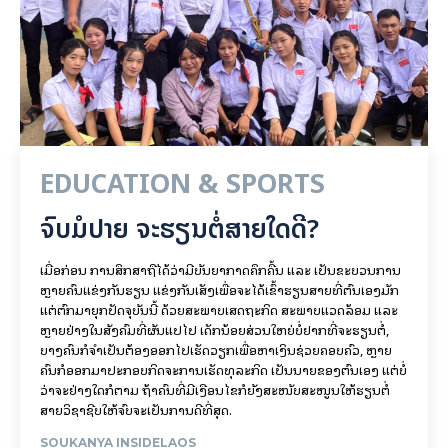
EDUCATION & SPORTS
ຈົບມໍປາຍ ຈະຮຽນຕໍ່ສາຍໃດດີ?
ເມື່ອກ່ອນ ການສຶກສາຖືໄດ້ວ່າມີບັນຍາກາດຄຶກຄື້ນ ແລະ ເປັນຂະບວນການ
ຫຼາຍຄົນແຂ່ງກັນຮຽນ ແຂ່ງກັນເສັງເພື່ອຈະໄດ້ເຂົ້າຮຽນສາຍທີ່ຕົນເອງມັກ
ແຕ່ຕົກມາຍຸກປັດຈຸບັນນີ້ ດ້ວຍສະພາບເສດຖະກິດ ສະພາບແວດລ້ອມ ແລະ
ຫຼາຍຢ່າງໃນສັງຄົມທີ່ຜັນແປໄປ ເດັກນ້ອຍສ່ວນໃຫຍ່ບໍ່ຢາກທີ່ຈະຮຽນຕໍ່,
ບາງຄົນກໍຈຳເປັນຕ້ອງອອກໄປເຮັດວຽກເພື່ອຫາເງິນຊ່ວຍຄອບຄົວ, ຫຼາຍ
ຄົນກໍອອກມາປະກອບກິດຈະການເຮັດທຸລະກິດ ເປັນນາຍຂອງຕົນເອງ ແຕ່ບໍ່
ວ່າຈະຢ່າງໃດກໍຕາມ ຖ້າຄົນທີ່ມີເງືອນໄຂກໍຍັງສະໜັບສະໜູນໃຫ້ຮຽນຕໍ່
ສາຍວິຊາຊີບໃຫ້ຈົບຈະເປັນການດີທີ່ສຸດ.
SOUKANYA INSIDELAOS