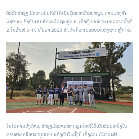
ບໍລິສັດຊໍາຊຸງ ມີຄວາມຍິນດີທີ່ໄດ້ເປັນຜູ້ສະຫນັບສະຫນູນ ການແຂ່ງຂັນ
ເບສບອນ ຊິງຂັນເອກອັກຄະລັດຖະທູດ ສ. ເກົາຫຼີ ປະຈຳປະເທດລາວຄັ້ງທີ່
2 ໃນວັນທີ 8-10 ທັນວາ 2023 ທີ່ເດີ່ນກິລາເບສບອນແຫ່ງຊາດຫຼັກ16.
ໃນໂອກາດດັ່ງກ່າວ, ຊໍາຊຸງມີຄວາມພາກພູມໃຈທີ່ໄດ້ເປັນສ່ວນຫນຶ່ງໃນ
ການສະຫນັບສະຫນູນການແຂ່ງຂັນໃນຄັ້ງນີ້ ເຊິ່ງລວມມີໂທລະສັບ