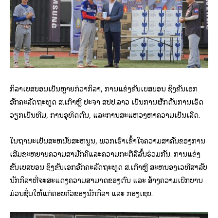
ກິລາເບສບອນເປັນຫຼາຍກ່ວາກິລາ, ການແຂ່ງຂັນເບສບອນ ຊິງຂັນເອກ
ອັກຄະລັດຖະທູດ ສ.ເກົາຫຼີ ປະຈຳ ສປປ.​ລາວ ເປັນການຜັກດັນການເຮັດ
ວຽກເປັນທີມ, ການອຸທິດຕົນ, ແລະການສະແຫວງຫາຄວາມເປັນເລີດ.
ໃນຖານະເປັນສະຫນັບສະຫນູນ, ພວກເຮົາເຂົ້າໃຈຄວາມສໍາຄັນຂອງການ
ເສີມຂະຫຍາຍຄວາມສາມັກຄີແລະຄວາມກະຕືລືລົ້ນຮ່ວມກັນ. ການແຂ່ງ
ຂັນເບສບອນ ຊິງຂັນເອກອັກຄະລັດຖະທູດ ສ.ເກົາຫຼີ ສະຫນອງເວທີສໍາລັບ
ນັກກິລາທີ່ຈະສະແດງຄວາມສາມາດຂອງຕົນ ແລະ ສ້າງຄວາມເບີກບານ
ມ່ວນຊື່ນໃຫ້ແກ່ຄອບຄົວຂອງນັກກິລາ ແລະ ກອງເຊຍ.