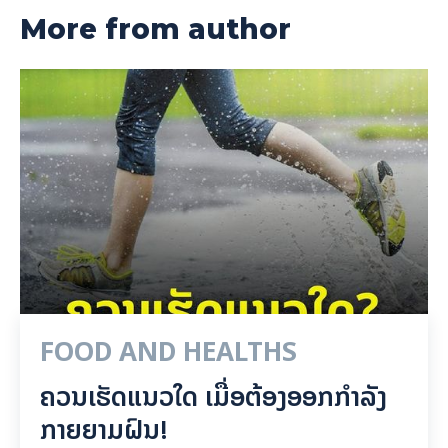
More from author
FOOD AND HEALTHS
ຄວນເຮັດແນວໃດ ເມື່ອຕ້ອງອອກກຳລັງ
ກາຍຍາມຝົນ!