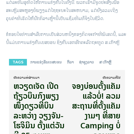
ແຕ່ລະທີມອຸທິດໃຫ້ການແຂ່ງຂັນໃນຄັ້ງນີ້. ພວກເຮົາມີຈຸດປະສົງເພື່ອ
ສະເຫຼີມສະຫຼອງບໍ່ພຽງແຕ່ໄຊຊະນະໃນສະຫນາມ, ແຕ່ຍັງລວມເຖິງ
ຄຸນຄ່າທີ່ເຮັດໃຫ້ນັກກິລາເຫຼົ່ານີ້ເປັນແຊ້ມທີ່ແທ້ຈິງໃນຊີວິດ.
ຂໍຂອບໃຈທ່ານສໍາລັບການເປັນສ່ວນຫນຶ່ງຂອງກິດຈະກໍາທີ່ພິເສດນີ້, ແລະ
ນີ້ແມ່ນການແຂ່ງຂັນເບສບອນ ຊິງຂັນເອກອັກຄະລັດຖະທູດ ສ.ເກົາຫຼີ
TAGS
ການແຂ່ງຂັນເບສບອນ
ກິລາ
ຊໍາຊຸງລາວ
ສ ເກົາຫຼີ
ບົດ​ຄວາມ​ທີ່​ຜ່ານ​ມາ
ບົດ​ຄວາມ​ຕໍ່​ໄປ
ຫວຽດເຈັດ ເປີດ​​
ຈອງບ່ອນຕັ້ງແຄັມ
ຖ້ຽວ​ບິນ​ກົງພຽງ
ແລ້ວບໍ່! ລວມ
ໜຶ່ງດຽວທີ່ບິນ
ສະຖານທີ່ຕັ້ງແຄັມ
ລະຫວ່າງ ວຽງຈັນ-​
ງາມໆ ທີ່ສາຍ
ໂຮ​ຈິ​ມິນ ຕັ້ງ​ແຕ່​ວັນ​
Camping ບໍ່