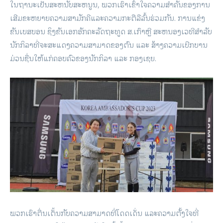
ໃນຖານະເປັນສະຫນັບສະຫນູນ, ພວກເຮົາເຂົ້າໃຈຄວາມສໍາຄັນຂອງການ
ເສີມຂະຫຍາຍຄວາມສາມັກຄີແລະຄວາມກະຕືລືລົ້ນຮ່ວມກັນ. ການແຂ່ງ
ຂັນເບສບອນ ຊິງຂັນເອກອັກຄະລັດຖະທູດ ສ.ເກົາຫຼີ ສະຫນອງເວທີສໍາລັບ
ນັກກິລາທີ່ຈະສະແດງຄວາມສາມາດຂອງຕົນ ແລະ ສ້າງຄວາມເບີກບານ
ມ່ວນຊື່ນໃຫ້ແກ່ຄອບຄົວຂອງນັກກິລາ ແລະ ກອງເຊຍ.
ພວກເຮົາຕື່ນເຕັ້ນກັບຄວາມສາມາດທີ່ໂດດເດັ່ນ ແລະຄວາມຕັ້ງໃຈທີ່