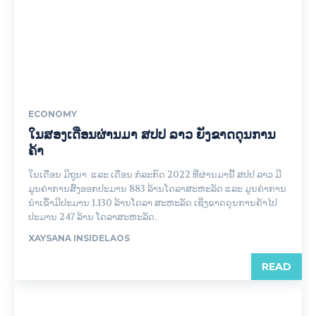
ECONOMY
ໃນສອງເດືອນຜ່ານມາ ສປປ ລາວ ຍັງຂາດດຸນການ
ຄ້າ
ໃນເດືອນ ມິຖຸນາ ແລະ ເດືອນ ກໍລະກົດ 2022 ທີ່ຜ່ານມານີ້ ສປປ ລາວ ມີ
ມູນຄ່າການສົ່ງອອກປະມານ 883 ລ້ານໂດລາສະຫະລັດ ແລະ ມູນຄ່າການ
ນຳເຂົ້າມີປະມານ 1.130 ລ້ານໂດລາ ສະຫະລັດ ເຊິ່ງຂາດດຸນການຄ້າໄປ
ປະມານ 247 ລ້ານ ໂດລາສະຫະລັດ.
XAYSANA INSIDELAOS
READ