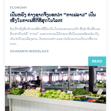
ECONOMY
ເປັນຫຍັງ ຕ່າງຊາດຈຶ່ງບອກວ່າ “ກາເຟລາວ” ເປັນ
ໜຶ່ງໃນກາເຟທີ່ດີທີ່ສຸດໃນໂລກ!
ຖ້າເວົ້າເຖິງສິນຄ້າກະສິກຳທີ່ພົ້ນເດັ່ນໃນປະເທດລາວເຮົາ ສິ່ງທຳອິດທີ່ຄວນ
ຄິດຫານັ້ນກໍຄື “ກາເຟ” ນອກຈາກຈະມີຣົດຊາດທີ່ເປັນເອກະລັກແລ້ວ ຍັງ
ເຕັມໄປດ້ວຍເລື່ອງລາວ, ວັດທະນະທຳ ແລະ ປະວັດຄວາມເປັນມາທີ່ຍາວ
ນານ.
SOUKANYA INSIDELAOS
READ