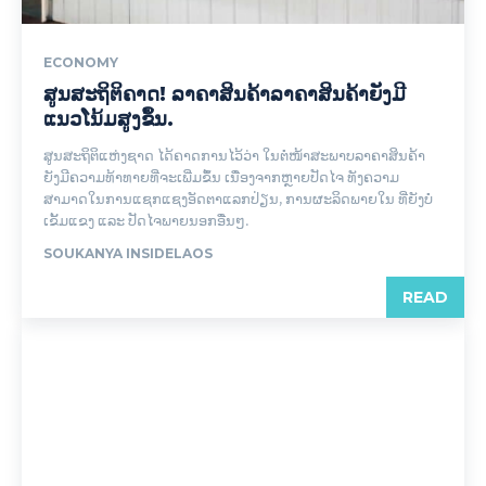
ECONOMY
ສູນສະຖິຕິຄາດ! ລາຄາສິນຄ້າລາຄາສິນຄ້າຍັງມີ
ແນວໂນ້ມສູງຂຶ້ນ.
ສູນສະຖິຕິແຫ່ງຊາດ ໄດ້ຄາດການໄວ້ວ່າ ໃນຕໍ່ໜ້າສະພາບລາຄາສິນຄ້າ
ຍັງມີຄວາມທ້າທາຍທີ່ຈະເພີ່ມຂຶ້ນ ເນື່ອງຈາກຫຼາຍປັດໄຈ ທັງຄວາມ
ສາມາດໃນການແຊກແຊງອັດຕາແລກປ່ຽນ, ການຜະລິດພາຍໃນ ທີ່ຍັງບໍ່
ເຂັ້ມແຂງ ແລະ ປັດໄຈພາຍນອກອື່ນໆ.
SOUKANYA INSIDELAOS
READ