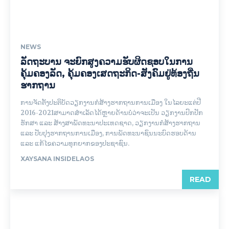
NEWS
ລັດຖະບານ ຈະຍົກສູງຄວາມຮັບຜິດຊອບໃນການ
ຄຸ້ມຄອງລັດ, ຄຸ້ມຄອງເສດຖະກິດ-ສັງຄົົມຢູ່ທ້ອງຖີ່ນ
ຮາກຖານ
ການຈັດຕັ້ງປະຕິບັດວຽກງານກໍ່ສ້າງຮາກຖານການເມືອງ ໃນໄລຍະແຕ່ປີ
2016-2021ສາມາດສຳເລັດໄດ້ຫຼາຍດ້ານບໍ່ວ່າຈະເປັນ ວຽກງານປົກປັກ
ຮັກສາ ແລະ ສ້າງສາພັດທະນາປະເທດຊາດ, ວຽກງານກໍ່ສ້າງຮາກຖານ
ແລະ ປັບປຸງຮາກຖານການເມືອງ, ການພັດທະນາຊົນນະບົດຮອບດ້ານ
ແລະ ແກ້ໄຂຄວາມທຸກຍາກຂອງປະຊາຊົນ.
XAYSANA INSIDELAOS
READ