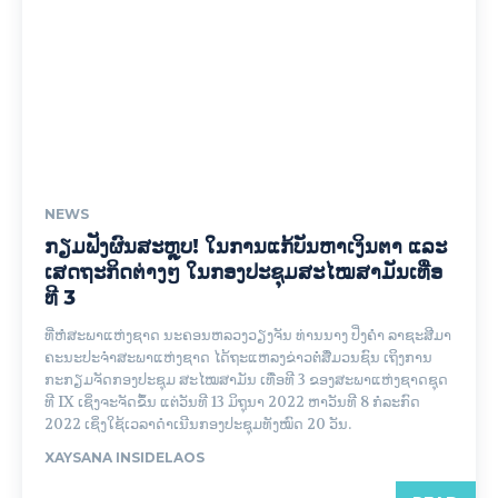
NEWS
ກຽມຟັງຜົນສະຫຼຸບ! ໃນການແກ້ບັນຫາເງິນຕາ ແລະ
ເສດຖະກິດຕ່າງໆ ໃນກອງປະຊຸມສະໄໝສາມັນເທື່ອ
ທີ 3
ທີ່ຫໍສະພາແຫ່ງຊາດ ນະຄອນຫລວງວຽງຈັນ ທ່ານນາງ ປິ່ງຄໍາ ລາຊະສີມາ
ຄະນະປະຈໍາສະພາແຫ່ງຊາດ ໄດ້ຖະແຫລງຂ່າວຕໍ່ສື່ມວນຊົນ ເຖິງການ
ກະກຽມຈັດກອງປະຊຸມ ສະໄໝສາມັນ ເທື່ອທີ 3 ຂອງສະພາແຫ່ງຊາດຊຸດ
ທີ IX ເຊິ່ງຈະຈັດຂຶ້ນ ແຕ່ວັນທີ 13 ມິຖຸນາ 2022 ຫາວັນທີ 8 ກໍລະກົດ
2022 ເຊິ່ງໃຊ້ເວລາດໍາເນີນກອງປະຊຸມທັງໝົດ 20 ວັນ.
XAYSANA INSIDELAOS