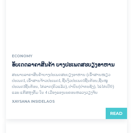
ECONOMY
ອັບເດດລາຄາສິນຄ້າ ບາງປະເພດສະບຽງອາຫານ
ສະພາບລາຄາສິນຄ້າບາງປະເພດສະບຽງອາຫານ (ເຂົ້າສານໜຽວ
ປະເພດ1, ເຂົ້າສານຈ້າວປະເພດ1, ຊີ້ນງົວປະເພດ1ຊີ້ນກ້ອນ,ຊີ້ນໝູ
ປະເພດ1ຊີ້ນກ້ອນ, ໄກ່ລາດ(ຄົວແລ້ວ), ປານິນ(ປາກະຊັງ), ໄຂ່ໄກ່ເບີ0)
ແລະ ແກ໊ສຫຸງຕົ້ມ ໃນ 4 ເມືອງຂອງນະຄອນຫລວງວຽງຈັນ
XAYSANA INSIDELAOS
READ