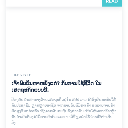
READ
LIFESTYLE
ເຈົ້າພົບບັນຫາຫຍັງແດ່? ກັບການໃຊ້ຊີວິດ ໃນ
ເສດຖະກິດແບບນີ້.
ປັດຈຸບັນ ບັນຫາທາງດ້ານເສດຖະກິດຢູ່ໃນ ສປປ ລາວ ໄດ້ສົ່ງຜົນກະທົບໃຫ້
ກັບປະຊາຊົນ ຫຼາກຫຼາຍອາຊີບ ຈາກລາຍຮັບທີ່ມີຊ່ຳເກົ່າ ແຕ່ລາຍຈ່າຍຊ້ຳ
ພັດສູງຂຶ້ນກວ່າເກົ່າ ເຊິ່ງຈາກຜົນກະທົບດັ່ງກ່າວນັ້ນ ເຮັດໃຫ້ພວກເຂົາເຫຼົ່າ
ນັ້ນຈຳເປັນຕ້ອງໄດ້ມີການປັບຕົວ ແລະ ຫາວິທີຫຼຸດຄ່າໃຊ້ຈ່າຍທີ່ບໍ່ຈຳເປັນ
ລົງ.