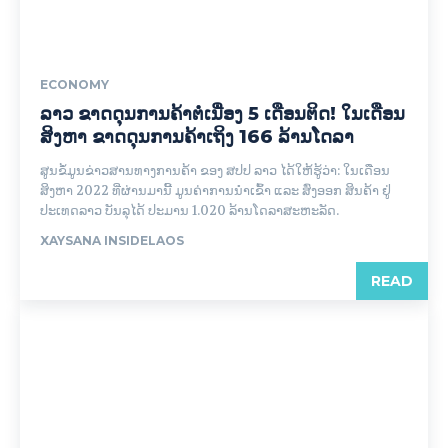
ECONOMY
ລາວ ຂາດດຸນການຄ້າຕໍ່ເນື່ອງ 5 ເດືອນຕິດ! ໃນເດືອນ
ສິງຫາ ຂາດດຸນການຄ້າເຖິງ 166 ລ້ານໂດລາ
ສູນຂໍ້ມູນຂ່າວສານທາງການຄ້າ ຂອງ ສປປ ລາວ ໄດ້ໃຫ້ຮູ້ວ່າ: ໃນເດືອນ
ສິງຫາ 2022 ທີ່ຜ່ານມານີ້ ມູນຄ່າການນໍາເຂົ້າ ແລະ ສົ່ງອອກ ສິນຄ້າ ຢູ່
ປະເທດລາວ ບັນລຸໄດ້ ປະມານ 1.020 ລ້ານໂດລາສະຫະລັດ.
XAYSANA INSIDELAOS
READ