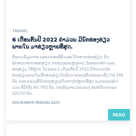
TRAVEL
6 ເດືອນຕົ້ນປີ 2022 ຄຳມ່ວນ ມີນັກທ່ອງທ່ຽວ
ພາຍໃນ ມາທ່ຽວຫຼາຍທີ່ສຸດ.
ອີງຕາມຂໍ້ມູນຈາກ ພະແນກສະຖິຕິ ແລະ ວິໄຈການທ່ອງທ່ຽວ, ກົມ
ພັດທະນາການທ່ອງທ່ຽວ, ກະຊວງຖະແຫຼງຂ່າວ, ວັດທະນາທຳ ແລະ
ທ່ອງທ່ຽວ ໃຫ້ຮູ້ວ່າ: ໃນໄລຍະ 6 ເດືອນຕົ້ນປີ 2022 ມີຈໍານວນນັກ
ທ່ອງທ່ຽວພາຍໃນເຂົ້າທ່ອງທ່ຽວໃນບັນດາແຂວງທົ່ວປະເທດເຖິງ 756.338
ຄົນ ແລະ ແຂວງທີ່ນັກທ່ອງທ່ຽວເດີນທາງໄປຫຼາຍທີ່ສຸດ ແມ່ນແຂວງຄໍາ
ມ່ວນ ທີ່ມີເຖິງ 161. 092 ຄົນ, ຮອງລົງມາແມ່ນແຂວງ ສະຫວັນນະເຂດ
120.357 ຄົນ.
SOUKANYA INSIDELAOS
READ