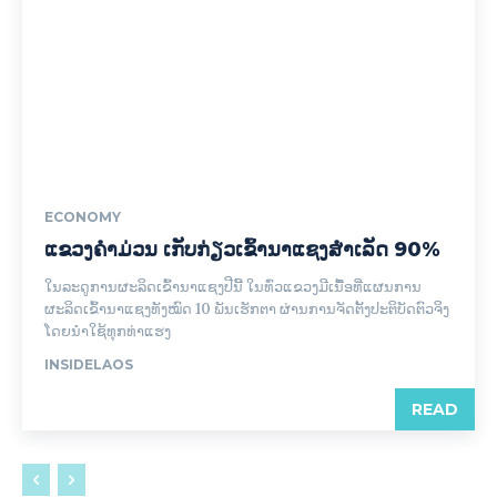
ECONOMY
ແຂວງຄຳມ່ວນ ເກັບກ່ຽວເຂົ້ານາແຊງສຳເລັດ 90%
ໃນລະດູການຜະລິດເຂົ້ານາແຊງປີນີ້ ໃນທົ່ວແຂວງມີເນື້ອທີ່ແຜນການ
ຜະລິດເຂົ້ານາແຊງທັງໝົດ 10 ພັນເຮັກຕາ ຜ່ານການຈັດຕັ້ງປະຕິບັດຕົວຈິງ
ໂດຍນໍາໃຊ້ທຸກທ່າແຮງ
INSIDELAOS
READ