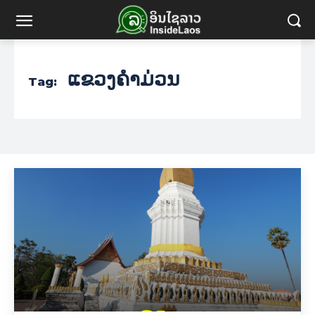
ແຂວງຄຳມ່ວນ
Tag: