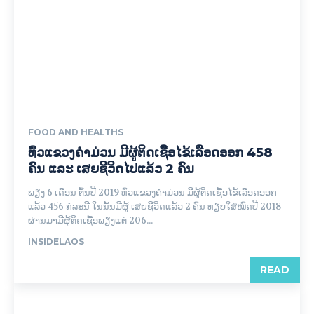
FOOD AND HEALTHS
ທົ່ວແຂວງຄຳມ່ວນ ມີຜູ້ຕິດເຊື້ອໄຂ້ເລືອດອອກ 458
ຄົນ ແລະ ເສຍຊີວິດໄປແລ້ວ 2 ຄົນ
ພຽງ 6 ເດືອນ ຕົ້ນປີ 2019 ທົ່ວແຂວງຄຳມ່ວນ ມີຜູ້ຕິດເຊື້ອໄຂ້ເລືອດອອກ
ແລ້ວ 456 ກໍລະນີ ໃນນັ້ນມີຜູ້ ເສຍຊີວິດແລ້ວ 2 ຄົນ ທຽບໃສ່ໝົດປີ 2018
ຜ່ານມາມີຜູ້ຕິດເຊື້ອພຽງແຕ່ 206...
INSIDELAOS
READ