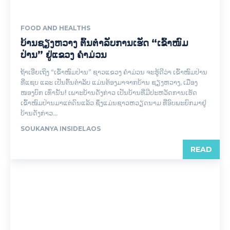
FOOD AND HEALTHS
ບ້ານຊຽງຫວາງ ຕົ້ນຕຳລັບການເຮັດ “ເຂົ້າໜົມ
ປ່ານ” ຢູ່ແຂວງ ຄຳມ່ວນ
ຖ້າເອີ່ຍເຖິງ “ເຂົ້າໜົມປ່ານ” ຊາວແຂວງ ຄຳມ່ວນ ຈະຮູ້ດີວ່າ ເຂົ້າໜົມປ່ານ
ທີ່ແຊບ ແລະ ເປັນຕົ້ນຕຳລັບ ແມ່ນຕ້ອງມາຈາກບ້ານ ຊຽງຫວາງ, ເມືອງ
ໜອງບົກ ເທົ່ານັ້ນ! ເພາະບ້ານດັ່ງກ່າວ ເປັນບ້ານທີ່ມີປະຫວັດການເຮັດ
ເຂົ້າໜົມປ່ານມາແຕ່ດົນແລ້ວ ຊຶ່ງແມ່ນຊາວຫວຽດນາມ ທີ່ອົບພະຍົກມາຢູ່
ບ້ານດັ່ງກ່າວ...
SOUKANYA INSIDELAOS
READ