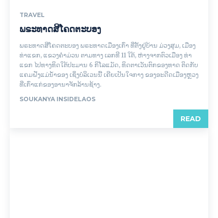
TRAVEL
ພຣະທາດສີໂຄດຕະບອງ
ພຣະທາດ​ສີ​ໂຄດ​ຕະບອງ ພຣະທາດເມືອງເກົ່າ​ ທີ່ຕັ້ງ​ຢູ່ບ້ານ​ ມ່ວງສຸມ, ເມືອງ
ທ່າແຂກ, ແຂວງຄຳມ່ວນ ຕາມ​ທາງ​ ເລກທີ 11 ​ໃຕ້, ຫ່າງ​ຈາກ​ຕົວເມືອງ ​ທ່າ​
ແຂກ ໄປທາງທິດໃຕ້ປະມານ 6 ກິ​​ໂລ​ແມັດ, ທິດຕາເວັນຕົກຂອງທາດ ຕິດກັບ
ແຄມຝັ່ງແມ່ນ້ຳຂອງ ເຊິ່ງບໍລິເວນນີ້ ເຄີຍເປັນໃຈກາງ ຂອງອະດີດເມືອງຫຼວງ
ທີ່ເກົ່າແກ່ຂອງອານາຈັກລ້ານຊ້າງ.
SOUKANYA INSIDELAOS
READ