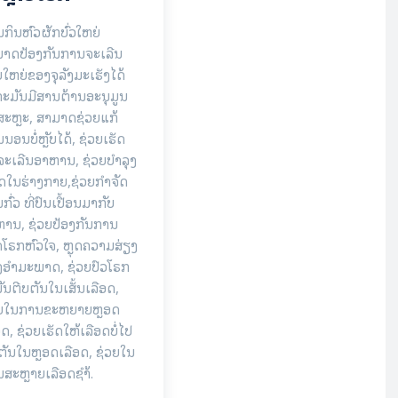
ກິນຫົວຜັກບົ່ວໃຫຍ່
າດປ້ອງກັນການຈະເລີນ
ບໃຫຍ່ຂອງຈຸລັງມະເຮັງໄດ້
ະມັນມີສານຕ້ານອະນຸມູນ
ສະຫຼະ, ສາມາດຊ່ວຍແກ້
ນອນບໍ່ຫຼັບໄດ້, ຊ່ວຍເຮັດ
ຈະເລີນອາຫານ, ຊ່ວຍບຳລຸງ
ໃນຮ່າງກາຍ,​ຊ່ວຍກຳຈັດ
ກົ່ວ ທີ່ປົນເປື້ອນມາກັບ
ານ, ຊ່ວຍປ້ອງກັນການ
ດໂຣກຫົວໃຈ,​ ຫຼຸດຄວາມສ່ຽງ
ງອຳມະພາດ, ຊ່ວຍປົວໂຣກ
ັນຕີບຕັນໃນເສັ້ນເລືອດ,
ວຍໃນການຂະຫຍາຍຫຼອດ
ອດ, ຊ່ວຍເຮັດໃຫ້ເລືອດບໍ່ໄປ
ຕັນໃນຫຼອດເລືອດ, ຊ່ວຍໃນ
ສະຫຼາຍເລືອດຊຳ້.