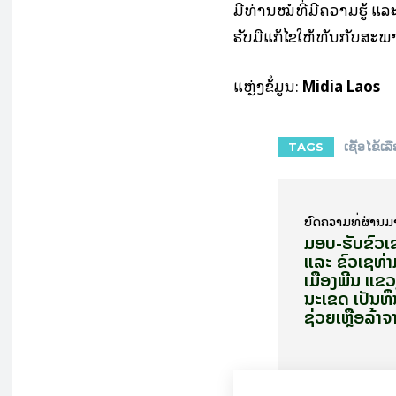
ມີທ່ານໝໍທີ່ມີຄວາມຮູ້ ແລ
ຮັບມືແກ້ໄຂໃຫ້ທັນກັບສະ
ແຫຼ່ງຂ້ໍມູນ:
Midia Laos
ເຊື້ອໄຂ້ເ
TAGS
ບົດ​ຄວາມ​ທີ່​ຜ່ານ​ມ
ມອບ-ຮັບຂົວເ
ແລະ ຂົວເຊທ່າ
ເມືອງພີນ ແຂ
ນະເຂດ ເປັນທຶ
ຊ່ວຍເຫຼືອລ້າຈາ