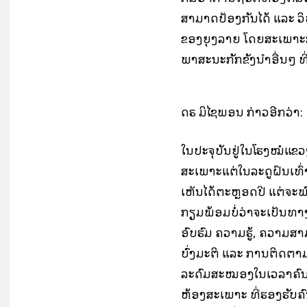
ສາມາດປ້ອງກັນໄດ້ ແລະ ວິທ
ຂອງຍຸງລາຍ ໂດຍສະເພາະກ
ພາສະນະກັກຂັງນ້ຳອື່ນໆ ທ
ດຣ ມິໄຊພອນ ກ່າວອີກວ່າ:
ໃນປະຈຸບັນຢູ່ໃນໂຮງໝໍແຂວ
ສະເພາະແຕ່ໃນລະດູຝົນເທົ່
ເຫັນໄດ້ຕະຫຼອດປີ ແຕ່ຈະພ
ກຽມພ້ອມບໍ່ວ່າຈະເປັນທ
ອົບຮົມ ຄວາມຮູ້, ຄວາ
ບົ່ງມະຕິ ແລະ ການຕິດຕາມ
ລະດົມສະໝອງໃນເວລາຄົນເຈ
ຫ້ອງສະເພາະ ທີ່ຮອງຮັບຄົ