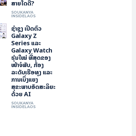
ສາຍໃດດີ?
SOUKANYA
INSIDELAOS
ຊຳຊຸງ ເປີດຕົວ
Galaxy Z
Series ແລະ
Galaxy Watch
ຮຸ່ນໃໝ່ ທີ່ສຸດຂອງ
ໜ້າຈໍພັບ, ກ້ອງ
ລະດັບເຮືອທຸງ ແລະ
ການເບິ່ງແຍງ
ສຸຂະພາບອັດສະລິຍະ
ດ້ວຍ AI
SOUKANYA
INSIDELAOS