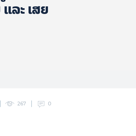
 ແລະ ເສຍ
267
0