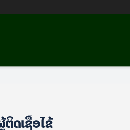
້ຕິດເຊື້ອໄຂ້