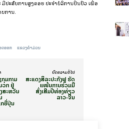
ະ ມີປະສົບການສູງຄອຍ ປະຈຳບໍລິການປິ່ນປົວ ເພື່ອ
ພາບການ.
ລືອດອອກ
ແຂວງຄຳມ່ວນ
າ
ບົດ​ຄວາມ​ຕໍ່​ໄປ
ຊກຸມກາມ
ສະແດງສິລະປະກັງຟູ ຮັດ
ມວກ ຢູ່
ແໜ້ນການຮ່ວມມື
ວງສະຫວັນ
ສົ່ງເສີມປີທ່ອງທ່ຽວ
ນ
ລາວ-ຈີນ
ກຍີ່ປຸ່ນ