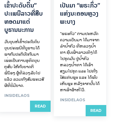
ເຂົ້າປະດັບດິນ”
ເປັນມາ “ພຣະກິ່ວ”
ປະເພນີລາວທີ່ສືບ
ແຫ່ງນະຄອນຫຼວງ
ທອດມາແຕ່
ພະບາງ
ບູຮານນະການ
"ພຣະກິວ" ຕາມປະຫວັດ
ຄວາມເປັນມາ ໄດ້ມາຈາກ
ວັນບຸນຫໍ່ເຂົ້າປະດັບດິນ
ລຳນ້ຳກິວ ທີ່ຫລວງນ້ຳ
ບຸນປະເພນີທີ່ບູຮານໄດ້
ທາ ຊົນເຜົ່າລາວເທິງໄດ້
ພາກັນປະຕິບັດກັນມາ
ໄປຂຸດມັນ ຢູ່ນ້ຳກິວ
ເພື່ອເປັນການອຸທິດບຸນ
ຫລວງນ້ຳທາ ໄດ້ເອົາ
ກຸສົນ ໃຫ້ກັບຍາດຕິ
ສຽມໄປຂຸດ ແລະ ໄປທັ່ງ
ພີ່ນ້ອງ ຜູ້ທີ່ລ່ວງລັບໄປ
ໃສ່ແທ່ນພຼະ ແລະ ໄດ້ພົບ
ແລ້ວ ລວມທັງສັມພະເວສີ
ເຫັນພຼະ ຫລັງຈາກນັ້ນໄດ້
ຜີທີ່ບໍ່ມີຍາດ.
ຫາເອົາຜ້າຫໍ່ໄວ້.
INSIDELAOS
INSIDELAOS
READ
READ