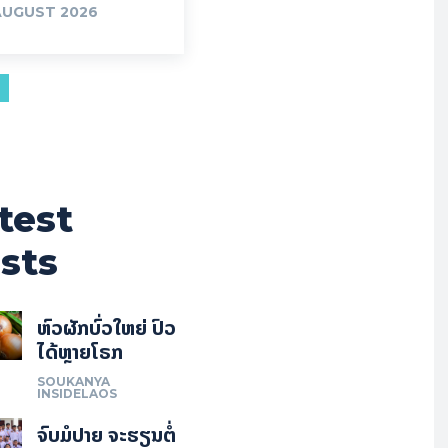
AUGUST 2026
test
sts
ຫົວຜັກບົ່ວໃຫຍ່ ປົວ
ໄດ້ຫຼາຍໂຣກ
SOUKANYA
INSIDELAOS
ຈົບມໍປາຍ ຈະຮຽນຕໍ່