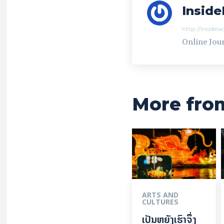
Inside
http://insidel
Online Jour
More fro
ARTS AND
CULTURES
ເປັນ​ຫຍັງ​ເຮົາ​ຈຶ່ງ​