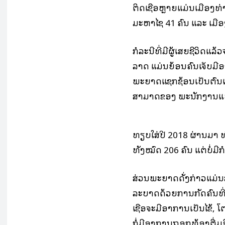
ຕິດເຊື້ອຫຼາຍແມ່ນເມືອງທ່
ມະຫາໄຊ 41 ຄົນ ແລະ ເມືອ
ກໍລະນີທີ່ມີຜູ້ເສຍຊີວິດແລ
ລາດ ແມ່ນຍ້ອນຄົນເຈັບມີອາ
ພະຍາດແຊກຊ້ອນເປັນຕົ້ນ
ສາມາດຂອງ ພະນັກງານແພດ
ທຽບໃສ່ປີ 2018 ຜ່ານມາ ທ
ທັງໝົດ 206 ຄົນ ແຕ່ບໍ່ມີກໍ
ສ່ວນພະຍາດດັ່ງກ່າວແມ່ນສ
ລະບາດດ້ວຍການກັດຄົນທີ່ຕິດ
ເຊື້ອຈະມີອາການເປັນໄຂ້,
ກໍ່ມີອາການຖອກທ້ອງຕື່ມອ