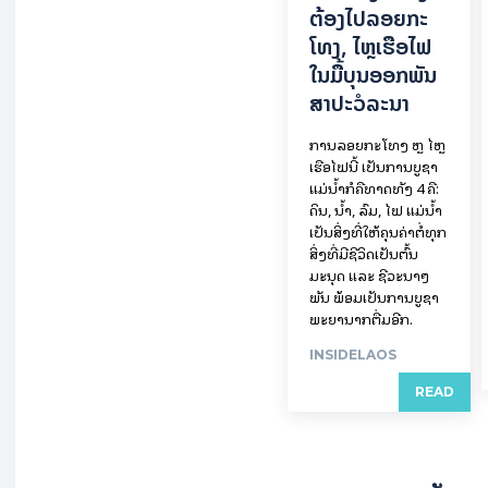
ຕ້ອງ​ໄປລອຍ​ກະ​
ໂທງ, ໄຫຼ​ເຮືອ​ໄຟ
ໃນ​ມື້​​ບຸນ​ອອກ​ພັນ​
ສາ​ປະ​ວໍ​ລະ​ນາ
ການລອຍ​ກະ​ໂທງ ຫຼື ໄຫຼ
ເຮືອໄຟນີ້ ເປັນການບູຊາ
ແມ່ນໍ້າກໍຄືທາດທັງ 4 ຄື:
ດິນ, ນໍ້າ, ລົມ, ໄຟ ແມ່ນໍ້າ
ເປັນສິ່ງທີ່ໃຫ້ຄຸນຄ່າຕໍ່ທຸກ
ສິ່ງທີ່ມີຊີວິດເປັນຕົ້ນ
ມະນຸດ ແລະ ຊີວະນາໆ
ພັນ ພ້ອມເປັນການບູຊາ
ພະຍານາກຕື່ມອີກ.
INSIDELAOS
READ