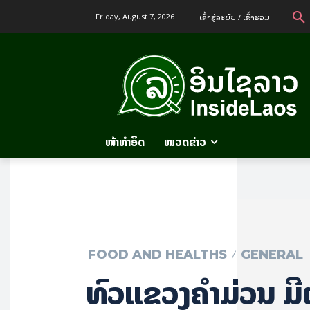
ເຂົ້າ​ສູ່​ລະ​ບົບ / ເຂົ້າ​ຮ່ວມ
Friday, August 7, 2026
ໜ້າທຳອິດ
ໝວດຂ່າວ
FOOD AND HEALTHS
GENERAL
ທົ່ວແຂວງຄຳມ່ວນ ມີຜູ