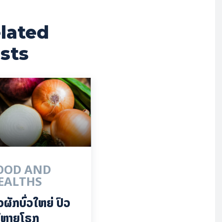
lated
sts
OOD AND
EALTHS
ວຜັກບົ່ວໃຫຍ່ ປົວ
້ຫຼາຍໂຣກ