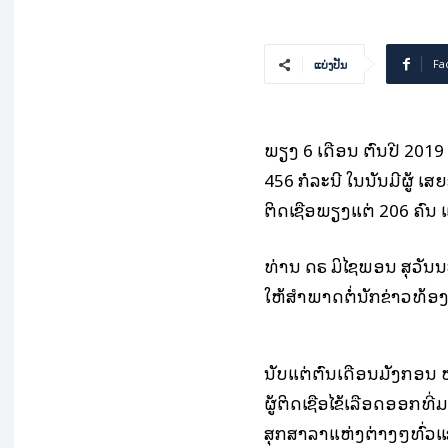
Fa
ແບ່ງປັນ
ພຽງ 6 ເດືອນ ຕົ້ນປີ 2019
456 ກໍລະນີ ໃນນັ້ນມີຜູ້ ເ
ຕິດເຊື້ອພຽງແຕ່ 206 ຄົນ ແ
ທ່ານ ດຣ ມິໄຊພອນ ສຸວັ
ໃຫ້ສຳພາດຕໍ່ນັກຂ່າວທ້ອງຖິ
ນັບແຕ່ຕົ້ນເດືອນມັງກອນ 
ຜູ້ຕິດເຊື້ອໄຂ້ເລືອດອອກທ
ສຸກສາລາແຫ່ງຕ່າງໆທົ່ວແຂ