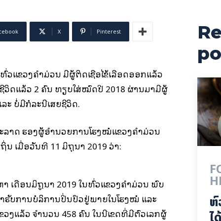
Re
cebook
X
Pinterest
po
 ທົ່ວແຂວງຄຳມ່ວນ ມີຜູ້ຕິດເຊື້ອໄຂ້ເລືອດອອກແລ້ວ
ສຍຊີວິດແລ້ວ 2 ຄົນ ທຽບໃສ່ໝົດປີ 2018 ຜ່ານມາມີຜູ້
ລະ ບໍ່ມີກໍລະນີເສຍຊີວິດ.
ນນະລາດ ຮອງຜູ້ອຳນວຍການໂຮງໝໍແຂວງຄຳມ່ວນ
່ນ ເມື່ອວັນທີ 11 ມິຖຸນາ 2019 ວ່າ:
F
H
ຫາ ເດືອນມິຖູນາ 2019 ໃນທົ່ວແຂວງຄຳມ່ວນ ພົບ
ີ່ມາຮັບການບໍລິການປິ່ນປົວຢູ່ພາຍໃນໂຮງໝໍ ແລະ
ຫົ
ວງແລ້ວ ຈຳນວນ 458 ຄົນ ໃນນີ້ເຂດທີ່ມີຕົວເລກຜູ້
ໄດ