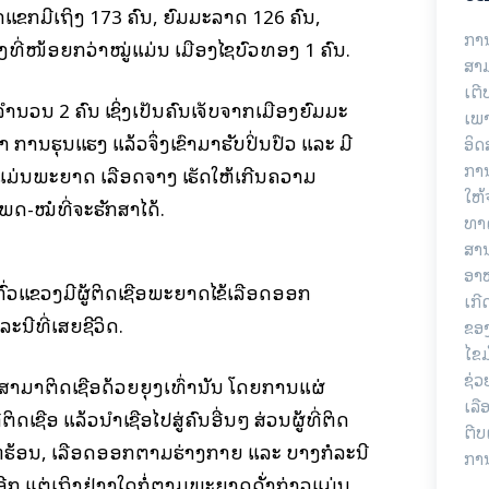
າແຂກມີເຖິງ 173 ຄົນ, ຍົມມະລາດ 126 ຄົນ,
ການ
ງທີ່ໜ້ອຍກວ່າໝູ່ແມ່ນ ເມືອງໄຊບົວທອງ 1 ຄົນ.
ສາມ
ເຕີ
້ວຈຳນວນ 2 ຄົນ ເຊິ່ງເປັນຄົນເຈັບຈາກເມືອງຍົມມະ
ເພາ
 ການຮຸນແຮງ ແລ້ວຈຶ່ງເຂົ້າມາຮັບປິ່ນປົວ ແລະ ມີ
ອິດ
ການ
ແມ່ນພະຍາດ ເລືອດຈາງ ເຮັດໃຫ້ເກີນຄວາມ
ໃຫ້
-ໝໍທີ່ຈະຮັກສາໄດ້.
ທາດ
ສານ
ອາຫ
ົ່ວແຂວງມີຜູ້ຕິດເຊື້ອພະຍາດໄຂ້ເລືອດອອກ
ເກີ
ລະນີທີ່ເສຍຊີວິດ.
ຂອ
ໄຂມ
ຊ່
າມາຕິດເຊື້ອດ້ວຍຍຸງເທົ່ານັ້ນ ໂດຍການແຜ່
ເລື
ເຊື້ອ ແລ້ວນຳເຊື້ອໄປສູ່ຄົນອື່ນໆ ສ່ວນຜູ້ທີ່ຕິດ
ຕີບ
 ໂຕຮ້ອນ, ເລືອດອອກຕາມຮ່າງກາຍ ແລະ ບາງກໍລະນີ
ການ
ີກ ແຕ່ເຖິງຢ່າງໃດກໍ່ຕາມພະຍາດດັ່ງກ່າວແມ່ນ