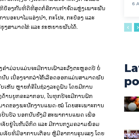
6 
ີປ້ອງກັນທີ່ດີທີ່ສຸດກໍ່ຄືການກຳຈັດແຫຼ່ງເພາະພັນ
ານອະນາໄມແອ່ງນ້ຳ, ກະໂປະ, ກະປ໋ອງ ແລະ
ີ່ຍຸງສາມາດໄຂ່ ແລະ ຂະຫຍາຍພັນໄດ້.
La
ງຄຳມ່ວນແມ່ນຈະມີການເຝົ້າລະວັງຕະຫຼອດປີ ບໍ່
ານັ້ນ ເນື່ອງຈາກວ່າໄຂ້ເລືອດອອກແມ່ນສາມາດພົບ
po
ົບເຫັນ ຫຼາຍກໍ່ຄືໃນຊ່ວງລະດູຝົນ ໂດຍມີການ
າງດ້ານບຸກຄະລາກອນ, ໃນທຸກປີຈະມີການຝຶກ
ມສາມາດຂອງພະນັກງານແພດ-ໝໍ ໂດຍສະເພາະການ
ປິ່ນປົວ ນອກນັ້ນຍັງມີ ສະພາການແພດ ເພື່ອ
ັບຢູ່ໃນຂັ້ນວິກິດ ແລະ ມີການກຽມຄວາມພ້ອມ
ນເຈັບທີ່ມີອາການເຕືອນ ຫຼືມີອາການຮຸນແຮງ ໂດຍ