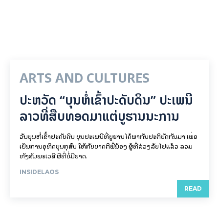
ARTS AND CULTURES
ປະຫວັດ “ບຸນຫໍ່ເຂົ້າປະດັບດິນ” ປະເພນີ
ລາວທີ່ສືບທອດມາແຕ່ບູຮານນະການ
ວັນບຸນຫໍ່ເຂົ້າປະດັບດິນ ບຸນປະເພນີທີ່ບູຮານໄດ້ພາກັນປະຕິບັດກັນມາ ເພື່ອ
ເປັນການອຸທິດບຸນກຸສົນ ໃຫ້ກັບຍາດຕິພີ່ນ້ອງ ຜູ້ທີ່ລ່ວງລັບໄປແລ້ວ ລວມ
ທັງສັມພະເວສີ ຜີທີ່ບໍ່ມີຍາດ.
INSIDELAOS
READ