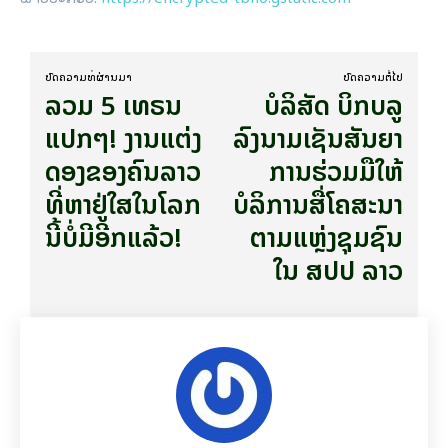
ບົດ​ຄວາມ​ທີ່​ຜ່ານ​ມາ
ບົດ​ຄວາມ​ຕໍ່​ໄປ
​ລວມ 5 ເທ​ຣນ
ບໍລິສັດ ບິກບລູ
ແປກໆ! ງານ​ແຕ່ງ
ລົງນາມເຊັນສັນຍາ
ດອງ​ຂອງ​ຄົນ​ລາວ
ການຮ່ວມມືໃຫ້
ທີ່​ຫາ​ຢູ່ໃສ​ໃນ​ໂລກ
ບໍລິການສື່ໂຄສະນາ
ນີ້ບໍ່​ມີ​ອີກ​ແລ້ວ!
ຕາມແຫຼ່ງຊຸມຊົນ
ໃນ ສປປ ລາວ