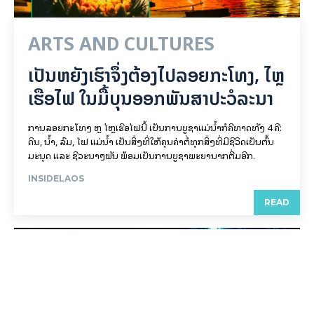
ARTS AND CULTURES
ເປັນ​ຫຍັງ​ເຮົາ​ຈຶ່ງ​ຕ້ອງ​ໄປລອຍ​ກະ​ໂທງ, ໄຫຼ​
ເຮືອ​ໄຟ ໃນ​ມື້​​ບຸນ​ອອກ​ພັນ​ສາ​ປະ​ວໍ​ລະ​ນາ
ການລອຍ​ກະ​ໂທງ ຫຼື ໄຫຼເຮືອໄຟນີ້ ເປັນການບູຊາແມ່ນໍ້າກໍຄືທາດທັງ 4 ຄື:
ດິນ, ນໍ້າ, ລົມ, ໄຟ ແມ່ນໍ້າ ເປັນສິ່ງທີ່ໃຫ້ຄຸນຄ່າຕໍ່ທຸກສິ່ງທີ່ມີຊີວິດເປັນຕົ້ນ
ມະນຸດ ແລະ ຊີວະນາໆພັນ ພ້ອມເປັນການບູຊາພະຍານາກຕື່ມອີກ.
INSIDELAOS
READ