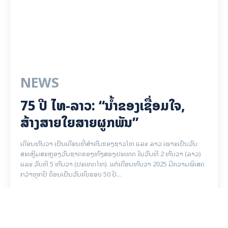
NEWS
75 ປີ ​ໄທ-ລາວ: “​ນ້ຳ​ຂອງ​ເຊື່ອມ​​ໃຈ,
ສ້າງສາຍໃຍ​ສາຍຜູກພັນ”
ເດືອນທັນວາ ເປັນເດືອນທີ່ສຳຄັນຂອງຊາວໄທ ແລະ ລາວ ເພາະເປັນວັນ
ສະເຫຼີມສະຫຼອງວັນຊາດຂອງທັງສອງປະເທດ ໃນວັນທີ 2 ທັນວາ (ລາວ)
ແລະ ວັນທີ 5 ທັນວາ (ປະເທດໄທ). ແຕ່ເດືອນທັນວາ 2025 ມີຄວາມພິເສດ
ກວ່າທຸກປີ ຍ້ອນເປັນວັນຄົບຮອບ 50 ປີ...
16 MARCH 2026