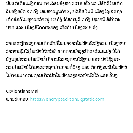
ນັບ​ແຕ່​ເດືອນ​ມັງ­ກອນ ຫາ​ເດືອນ​ສິງ­ຫາ 2018 ທົ່ວ ນວ ມີ​ອັກ­ຄີ​ໄພ​ເກີດ​
ຂຶ້ນ​ທັງ​ໝົດ 37 ຄັ້ງ ເສຍ​ຫາຍ​ມູນ​ຄ່າ 3,2 ຕື້​ກີບ ໃນ​ນີ້ ເມືອງ​ໄຊ​ເຊດ​ຖາ
ເກີດ​ອັກ­ຄີ​ໄພ​ຫຼາຍ​ກວ່າ​ໝູ່ 12 ຄັ້ງ ຈັນ­ທະ​ບູ​ລີ 7 ຄັ້ງ ໄຊ​ທາ­ນີ ສີ​ສັດ­ຕະ​
ນາກ ແລະ ເມືອງ​ສີ​ໂຄດ​ຕະ­ບອງ ເກີດ​ຂຶ້ນ​ເມືອງ​ລະ 6 ຄັ້ງ.
ສາ­ເຫດ​ຫຼັກ​ຂອງ​ການ​ເກີດ​ອັກ­ຄີ​ໄພ​ມາ​ຈາກ​ໄຟ­ຟ້າ​ລັດ​ວົງ​ຈອນ ເນື່ອງ​ຈາກ​
ວ່າ­ການ​ຊົມ­ໃຊ້​ໄຟ­ຟ້າ​ບໍ່​ຖືກ​ວິ­ທີ ຂາດ​ການ​ບຳ­ລຸງ​ຮັກ­ສາ​ສ້ອມ­ແປງ ບໍ່​ໄດ້​
ປ່ຽນ​ອຸ­ປະ­ກອນ​ໄຟ­ຟ້າ​ທີ່​ເກົ່າ ໝົດ​ອາ­ຍຸ​ການ​ໃຊ້​ງານ ແລະ ນຳ​ໃຊ້​ອຸ­ປະ­
ກອນ​ໄຟ­ຟ້າ​ບໍ່​ໄດ້​ມາດ­ຕະ­ຖານ​ໃນ​ການ​ກໍ່­ສ້າງ ແລະ ຕິດ​ຕັ້ງ​ລະ­ບົບ​ໄຟ­ຟ້າ​ບໍ່​
ໄປ​ຕາມ​ມາດ­ຕະ­ຖານ​ເຕັກ­ນິກ​ໄຟ­ຟ້າ​ຂອງ​ລາວ​ກຳ­ນົດ​ໄວ້ ແລະ ອື່ນໆ.
Cr.VientianeMai
ພາບ​ປະ​ກອບ:
https://encrypted-tbn0.gstatic.com