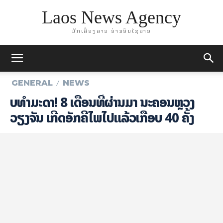
Laos News Agency
ມັກເລື່ອງລາວ ອ່ານອິນໄຊລາວ
GENERAL
NEWS
ບໍ່​ທຳ​ມະ​ດາ! 8 ເດືອນ​ທີ່​ຜ່ານ​ມາ ນະຄອນຫຼວງ
ວຽງ​ຈັນ ​ເກີດອັກຄີໄພໄປແລ້ວເກືອບ 40 ຄັ້ງ