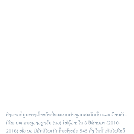
ອີງ​ຕາມ​ຂໍ້​ມູນ​ຂອງ​ເຈົ້າ​ໜ້າ­ທີ່​ພະ​ແນກ​ຕຳ­ຫຼວດ​ສະ­ກັດ​ກັ້ນ ແລະ ຕ້ານ​ອັກ­
ຄີ​ໄພ ນະ­ຄອນ­ຫຼວງ​ວຽງ​ຈັນ (ນວ) ໃຫ້​ຮູ້​ວ່າ: ໃນ 8 ປີ­ຜ່ານ­ມາ (2010-
2018) ທົ່ວ ນວ ມີ​ອັກ­ຄີ​ໄພ​ເກີດ​ຂຶ້ນ​ທັງ​ໝົດ 545 ຄັ້ງ ໃນ​ນີ້ ເກີດ​ໄຟ​ໄໝ້​