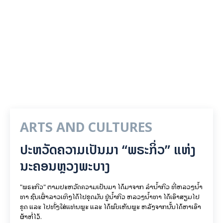
ARTS AND CULTURES
ປະຫວັດຄວາມເປັນມາ “ພຣະກິ່ວ” ແຫ່ງ
ນະຄອນຫຼວງພະບາງ
"ພຣະກິວ" ຕາມປະຫວັດຄວາມເປັນມາ ໄດ້ມາຈາກ ລຳນ້ຳກິວ ທີ່ຫລວງນ້ຳ
ທາ ຊົນເຜົ່າລາວເທິງໄດ້ໄປຂຸດມັນ ຢູ່ນ້ຳກິວ ຫລວງນ້ຳທາ ໄດ້ເອົາສຽມໄປ
ຂຸດ ແລະ ໄປທັ່ງໃສ່ແທ່ນພຼະ ແລະ ໄດ້ພົບເຫັນພຼະ ຫລັງຈາກນັ້ນໄດ້ຫາເອົາ
ຜ້າຫໍ່ໄວ້.