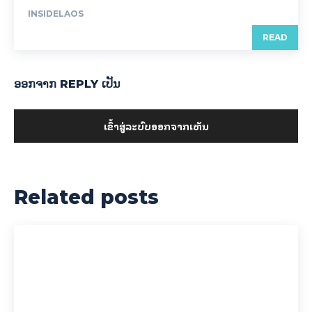
INSIDELAOS
READ
ອອກ​ຈາກ REPLY ເປັນ
ເຂົ້າ​ສູ່​ລະ​ບົບ​ອອກ​ຈາກ​ເຫັນ
Related posts