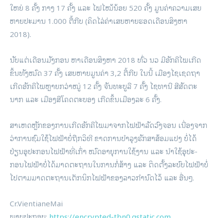
ໃຫຍ່ 8 ຄັ້ງ ກາງ 17 ຄັ້ງ ແລະ ໄຟ​ໄໝ້​ນ້ອຍ 520 ຄັ້ງ ມູນ​ຄ່າ​ຄວາມ​ເສຍ​
ຫາຍ​ປະ­ມານ 1.000 ຕື້​ກີບ (ຄິດ­ໄລ່​ຄ່າ​ເສຍ​ຫາຍ​ຮອດ​ເດືອນ​ສິງ­ຫາ
2018).
ນັບ​ແຕ່​ເດືອນ​ມັງ­ກອນ ຫາ​ເດືອນ​ສິງ­ຫາ 2018 ທົ່ວ ນວ ມີ​ອັກ­ຄີ​ໄພ​ເກີດ​
ຂຶ້ນ​ທັງ​ໝົດ 37 ຄັ້ງ ເສຍ​ຫາຍ​ມູນ​ຄ່າ 3,2 ຕື້​ກີບ ໃນ​ນີ້ ເມືອງ​ໄຊ​ເຊດ​ຖາ
ເກີດ​ອັກ­ຄີ​ໄພ​ຫຼາຍ​ກວ່າ​ໝູ່ 12 ຄັ້ງ ຈັນ­ທະ​ບູ​ລີ 7 ຄັ້ງ ໄຊ​ທາ­ນີ ສີ​ສັດ­ຕະ​
ນາກ ແລະ ເມືອງ​ສີ​ໂຄດ​ຕະ­ບອງ ເກີດ​ຂຶ້ນ​ເມືອງ​ລະ 6 ຄັ້ງ.
ສາ­ເຫດ​ຫຼັກ​ຂອງ​ການ​ເກີດ​ອັກ­ຄີ​ໄພ​ມາ​ຈາກ​ໄຟ­ຟ້າ​ລັດ​ວົງ​ຈອນ ເນື່ອງ​ຈາກ​
ວ່າ­ການ​ຊົມ­ໃຊ້​ໄຟ­ຟ້າ​ບໍ່​ຖືກ​ວິ­ທີ ຂາດ​ການ​ບຳ­ລຸງ​ຮັກ­ສາ​ສ້ອມ­ແປງ ບໍ່​ໄດ້​
ປ່ຽນ​ອຸ­ປະ­ກອນ​ໄຟ­ຟ້າ​ທີ່​ເກົ່າ ໝົດ​ອາ­ຍຸ​ການ​ໃຊ້​ງານ ແລະ ນຳ​ໃຊ້​ອຸ­ປະ­
ກອນ​ໄຟ­ຟ້າ​ບໍ່​ໄດ້​ມາດ­ຕະ­ຖານ​ໃນ​ການ​ກໍ່­ສ້າງ ແລະ ຕິດ​ຕັ້ງ​ລະ­ບົບ​ໄຟ­ຟ້າ​ບໍ່​
ໄປ​ຕາມ​ມາດ­ຕະ­ຖານ​ເຕັກ­ນິກ​ໄຟ­ຟ້າ​ຂອງ​ລາວ​ກຳ­ນົດ​ໄວ້ ແລະ ອື່ນໆ.
Cr.VientianeMai
ພາບ​ປະ​ກອບ:
https://encrypted-tbn0.gstatic.com