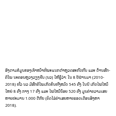
ອີງ​ຕາມ​ຂໍ້​ມູນ​ຂອງ​ເຈົ້າ​ໜ້າ­ທີ່​ພະ​ແນກ​ຕຳ­ຫຼວດ​ສະ­ກັດ​ກັ້ນ ແລະ ຕ້ານ​ອັກ­
ຄີ​ໄພ ນະ­ຄອນ­ຫຼວງ​ວຽງ​ຈັນ (ນວ) ໃຫ້​ຮູ້​ວ່າ: ໃນ 8 ປີ­ຜ່ານ­ມາ (2010-
2018) ທົ່ວ ນວ ມີ​ອັກ­ຄີ​ໄພ​ເກີດ​ຂຶ້ນ​ທັງ​ໝົດ 545 ຄັ້ງ ໃນ​ນີ້ ເກີດ​ໄຟ​ໄໝ້​
ໃຫຍ່ 8 ຄັ້ງ ກາງ 17 ຄັ້ງ ແລະ ໄຟ​ໄໝ້​ນ້ອຍ 520 ຄັ້ງ ມູນ​ຄ່າ​ຄວາມ​ເສຍ​
ຫາຍ​ປະ­ມານ 1.000 ຕື້​ກີບ (ຄິດ­ໄລ່​ຄ່າ​ເສຍ​ຫາຍ​ຮອດ​ເດືອນ​ສິງ­ຫາ
2018).