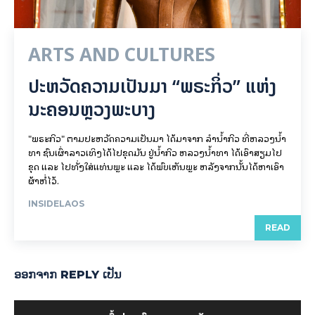
ARTS AND CULTURES
ປະຫວັດຄວາມເປັນມາ “ພຣະກິ່ວ” ແຫ່ງ
ນະຄອນຫຼວງພະບາງ
"ພຣະກິວ" ຕາມປະຫວັດຄວາມເປັນມາ ໄດ້ມາຈາກ ລຳນ້ຳກິວ ທີ່ຫລວງນ້ຳ
ທາ ຊົນເຜົ່າລາວເທິງໄດ້ໄປຂຸດມັນ ຢູ່ນ້ຳກິວ ຫລວງນ້ຳທາ ໄດ້ເອົາສຽມໄປ
ຂຸດ ແລະ ໄປທັ່ງໃສ່ແທ່ນພຼະ ແລະ ໄດ້ພົບເຫັນພຼະ ຫລັງຈາກນັ້ນໄດ້ຫາເອົາ
ຜ້າຫໍ່ໄວ້.
INSIDELAOS
READ
ອອກ​ຈາກ REPLY ເປັນ