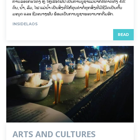
ການລອຍ​ກະ​ໂທງ ຫຼື ໄຫຼເຮືອໄຟນີ້ ເປັນການບູຊາແມ່ນໍ້າກໍຄືທາດທັງ 4 ຄື:
ດິນ, ນໍ້າ, ລົມ, ໄຟ ແມ່ນໍ້າ ເປັນສິ່ງທີ່ໃຫ້ຄຸນຄ່າຕໍ່ທຸກສິ່ງທີ່ມີຊີວິດເປັນຕົ້ນ
ມະນຸດ ແລະ ຊີວະນາໆພັນ ພ້ອມເປັນການບູຊາພະຍານາກຕື່ມອີກ.
INSIDELAOS
READ
ARTS AND CULTURES