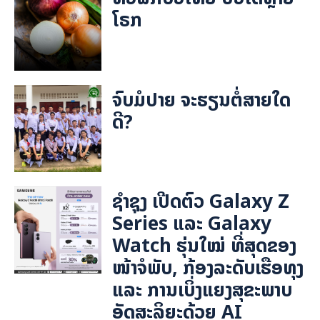
ໂຣກ
ຈົບມໍປາຍ ຈະຮຽນຕໍ່ສາຍໃດ
ດີ?
ຊຳຊຸງ ເປີດຕົວ Galaxy Z
Series ແລະ Galaxy
Watch ຮຸ່ນໃໝ່ ທີ່ສຸດຂອງ
ໜ້າຈໍພັບ, ກ້ອງລະດັບເຮືອທຸງ
ແລະ ການເບິ່ງແຍງສຸຂະພາບ
ອັດສະລິຍະດ້ວຍ AI