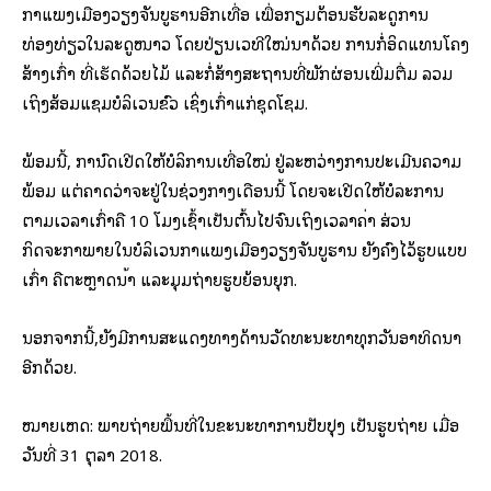
ກຳແພງເມືອງວຽງຈັນບູຮານອີກເທື່ອ ເພື່ອກຽມຕ້ອນຮັບລະດູການ
ທ່ອງທ່ຽວໃນລະດູໜາວ ໂດຍປ່ຽນເວທີໃໝ່ນຳດ້ວຍ ການກໍ່ອິດແທນໂຄງ
ສ້າງເກົ່າ ທີ່ເຮັດດ້ວຍໄມ້ ແລະກໍ່ສ້າງສະຖານທີ່ພັກຜ່ອນເພີ່ມຕື່ມ ລວມ
ເຖິງສ້ອມແຊມບໍລິເວນຂົວ ເຊິ່ງເກົ່າແກ່ຊຸດໂຊມ.
ພ້ອມນີ້, ກຳນົດເປີດໃຫ້ບໍລິການເທື່ອໃໝ່ ຢູ່ລະຫວ່າງການປະເມີນຄວາມ
ພ້ອມ ແຕ່ຄາດວ່າຈະຢູ່ໃນຊ່ວງກາງເດືອນນີ້ ໂດຍຈະເປີດໃຫ້ບໍລະການ
ຕາມເວລາເກົ່າຄື 10 ໂມງເຊົ້າເປັນຕົ້ນໄປຈົນເຖິງເວລາຄ່ຳ ສ່ວນ
ກິດຈະກຳພາຍໃນບໍລິເວນກຳແພງເມືອງວຽງຈັນບູຮານ ຍັງຄົງໄວ້ຮູບແບບ
ເກົ່າ ຄືຕະຫຼາດນ້ຳ ແລະມຸມຖ່າຍຮູບຍ້ອນຍຸກ.
ນອກຈາກນີ້,ຍັງມີການສະແດງທາງດ້ານວັດທະນະທຳທຸກວັນອາທິດນຳ
ອີກດ້ວຍ.
ໝາຍເຫດ: ພາບຖ່າຍພື້ນທີ່ໃນຂະນະທຳການປັບປຸງ ເປັນຮູບຖ່າຍ ເມື່ອ
ວັນທີ່ 31 ຕຸລາ 2018.