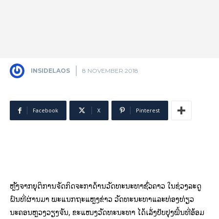
INSIDELAOS
8 NOVEMBER 2018
Facebook
X
Pinterest
ຫຼັງຈາກຍຸຕິການຈັດກິດຈະກຳດ້ານວັດທະນະທຳຊົ່ວຄາວ ໃນຊ່ວງລະດູ
ຝົນທີ່ຜ່ານມາ ພະແນກຖະແຫຼງຂ່າວ ວັດທະນະທຳແລະທ່ອງທ່ຽວ
ນະຄອນຫຼວງວຽງຈັນ, ຂະແໜງວັດທະນະທຳ ໄດ້ເລັ່ງປັບປຸງພື້ນທີ່ອ້ອມ