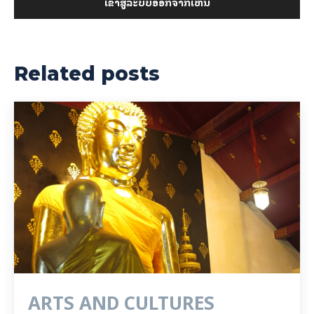
ເຂົ້າ​ສູ່​ລະ​ບົບ​ອອກ​ຈາກ​ເຫັນ
Related posts
ARTS AND CULTURES