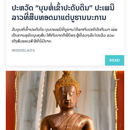
ປະຫວັດ “ບຸນຫໍ່ເຂົ້າປະດັບດິນ” ປະເພນີ
ລາວທີ່ສືບທອດມາແຕ່ບູຮານນະການ
ວັນບຸນຫໍ່ເຂົ້າປະດັບດິນ ບຸນປະເພນີທີ່ບູຮານໄດ້ພາກັນປະຕິບັດກັນມາ ເພື່ອ
ເປັນການອຸທິດບຸນກຸສົນ ໃຫ້ກັບຍາດຕິພີ່ນ້ອງ ຜູ້ທີ່ລ່ວງລັບໄປແລ້ວ ລວມ
ທັງສັມພະເວສີ ຜີທີ່ບໍ່ມີຍາດ.
INSIDELAOS
READ