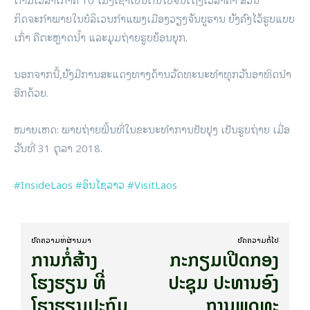
ກິດຈະກຳພາຍໃນບໍລິເວນກຳແພງເມືອງວຽງຈັນບູຮານ ຍັງຄົງໄວ້ຮູບແບບ
ເກົ່າ ຄືຕະຫຼາດນ້ຳ ແລະມຸມຖ່າຍຮູບຍ້ອນຍຸກ.
ນອກຈາກນີ້,ຍັງມີການສະແດງທາງດ້ານວັດທະນະທຳທຸກວັນອາທິດນຳ
ອີກດ້ວຍ.
ໝາຍເຫດ: ພາບຖ່າຍພື້ນທີ່ໃນຂະນະທຳການປັບປຸງ ເປັນຮູບຖ່າຍ ເມື່ອ
ວັນທີ່ 31 ຕຸລາ 2018.
#InsideLaos
#ອິນໄຊລາວ
#VisitLaos
ບົດ​ຄວາມ​ທີ່​ຜ່ານ​ມາ
ບົດ​ຄວາມ​ຕໍ່​ໄປ
ການກໍ່ສ້າງ
ກະກຽມ​ເປີດກອງ
ໂຮງຮຽນ ທີ່
ປະຊຸມ ປະທານອົງ
ໂຮງຮຽນປະຖົມ
ການພຸດທະ