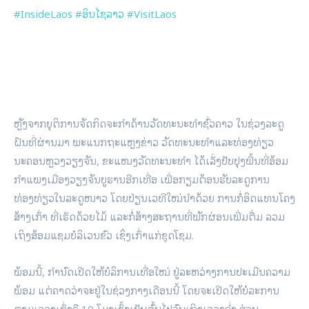
#InsideLaos
#ອິນໄຊລາວ
#VisitLaos
ຫຼັງຈາກຍຸຕິການຈັດກິດຈະກຳດ້ານວັດທະນະທຳຊົ່ວຄາວ ໃນຊ່ວງລະດູ
ຝົນທີ່ຜ່ານມາ ພະແນກຖະແຫຼງຂ່າວ ວັດທະນະທຳແລະທ່ອງທ່ຽວ
ນະຄອນຫຼວງວຽງຈັນ, ຂະແໜງວັດທະນະທຳ ໄດ້ເລັ່ງປັບປຸງພື້ນທີ່ອ້ອມ
ກຳແພງເມືອງວຽງຈັນບູຮານອີກເທື່ອ ເພື່ອກຽມຕ້ອນຮັບລະດູການ
ທ່ອງທ່ຽວໃນລະດູໜາວ ໂດຍປ່ຽນເວທີໃໝ່ນຳດ້ວຍ ການກໍ່ອິດແທນໂຄງ
ສ້າງເກົ່າ ທີ່ເຮັດດ້ວຍໄມ້ ແລະກໍ່ສ້າງສະຖານທີ່ພັກຜ່ອນເພີ່ມຕື່ມ ລວມ
ເຖິງສ້ອມແຊມບໍລິເວນຂົວ ເຊິ່ງເກົ່າແກ່ຊຸດໂຊມ.
ພ້ອມນີ້, ກຳນົດເປີດໃຫ້ບໍລິການເທື່ອໃໝ່ ຢູ່ລະຫວ່າງການປະເມີນຄວາມ
ພ້ອມ ແຕ່ຄາດວ່າຈະຢູ່ໃນຊ່ວງກາງເດືອນນີ້ ໂດຍຈະເປີດໃຫ້ບໍລະການ
ຕາມເວລາເກົ່າຄື 10 ໂມງເຊົ້າເປັນຕົ້ນໄປຈົນເຖິງເວລາຄ່ຳ ສ່ວນ