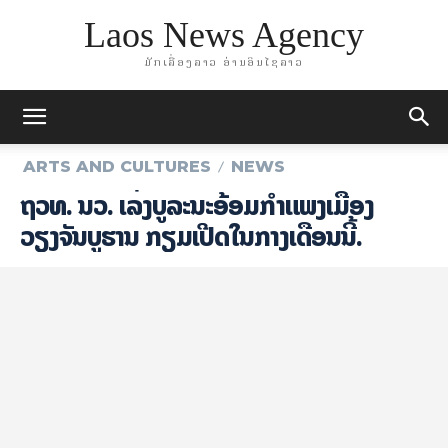
Laos News Agency
ມັກເລື່ອງລາວ ອ່ານອິນໄຊລາວ
ARTS AND CULTURES
NEWS
ຖວທ. ນວ. ເລັ່ງບູລະນະອ້ອມກຳແພງເມືອງ
ວຽງຈັນບູຮານ ກຽມເປີດໃນກາງເດືອນນີ້.