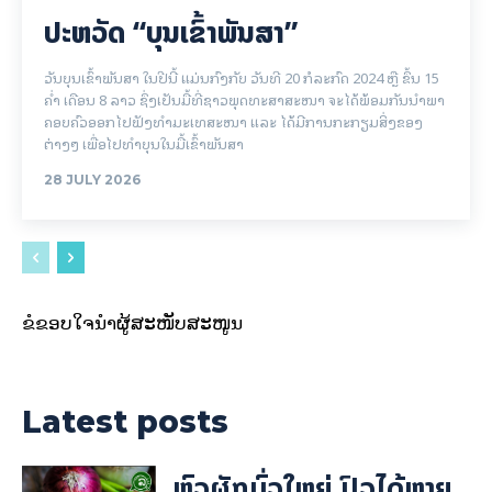
ປະຫວັດ “ບຸນເຂົ້າພັນສາ”
ວັນບຸນເຂົ້າພັນສາ ໃນປີນີ້ ແມ່ນກົງກັບ ວັນທີ 20 ກໍລະກົດ 2024 ຫຼື ຂຶ້ນ 15
ຄໍ່າ ເດືອນ 8 ລາວ ຊຶ່ງເປັນມື້ທີ່ຊາວພຸດທະສາສະໜາ ຈະໄດ້ພ້ອມກັນນຳພາ
ຄອບຄົວອອກໄປຟັງທຳມະເທສະໜາ ແລະ ໄດ້ມີການກະກຽມສິ່ງຂອງ
ຕ່າງໆ ເພື່ອໄປທຳບຸນໃນມື້ເຂົ້າພັນສາ
28 JULY 2026
ຂໍຂອບໃຈນຳຜູ້ສະໜັບສະໜູນ
Latest posts
ຫົວຜັກບົ່ວໃຫຍ່ ປົວໄດ້ຫຼາຍ