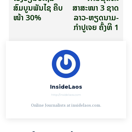
ສົມບູນພັນໄຊ ຄືບ
ສາສະໜາ 3 ຊາດ
ໜ້າ 30%
ລາວ-ຫຽດ​ນາມ-
ກຳ​ປູ​ເຈຍ ຄັ້ງທີ 1
InsideLaos
http://insidelaos.com
Online Journalists at insidelaos.com.