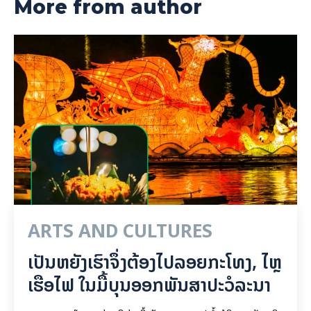
More from author
ARTS AND CULTURES
ເປັນ​ຫຍັງ​ເຮົາ​ຈຶ່ງ​ຕ້ອງ​ໄປລອຍ​ກະ​ໂທງ, ໄຫຼ​
ເຮືອ​ໄຟ ໃນ​ມື້​​ບຸນ​ອອກ​ພັນ​ສາ​ປະ​ວໍ​ລະ​ນາ