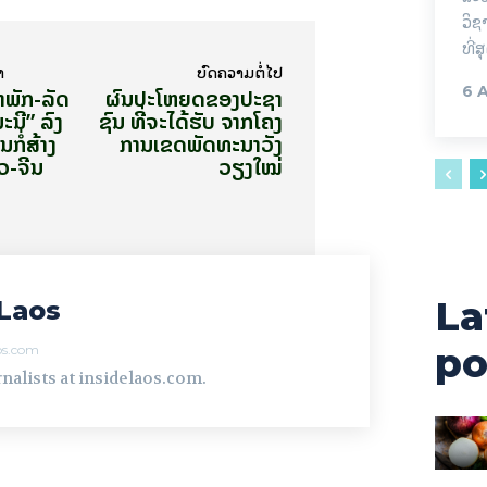
ວິຊ
ທີ່ສ
າ
ບົດ​ຄວາມ​ຕໍ່​ໄປ
າພັກ-ລັດ
ຜົນ​ປະ​ໂຫຍດ​ຂອງ​ປະ​ຊາ​
6 
ນີ” ​ລົງ​
ຊົນ ​ທີ່​ຈະ​ໄດ້​ຮັບ ຈາກ​ໂຄງ​
ໍ່​ສ້າງ​
ການ​ເຂດ​ພັດ​ທະ​ນາ​ວັງ​
ວ-ຈີນ
ວຽງ​ໃໝ່
La
Laos
po
aos.com
nalists at insidelaos.com.