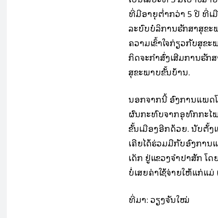
ທີ່ມີອາຍຸຕໍ່າກວ່າ 5 ປີ 
ລະບົບບໍລິການຮັກສາສຸຂະ
ຄວາມເຂົ້າໃຈກ່ຽວກັບສຸຂະ
ກິດຈະກໍາສົ່ງເສີມການຮັກ
ສຸຂະພາບຂັ້ນບ້ານ.
ນອກຈາກນີ້ ອົງການແພດໂລກຍີ
ຜົນກະທົບຈາກອຸທົກກະໄພ
ຂັ້ນເມືອງອີກດ້ວຍ. ນັບຕັ
ເຄີຍໄດ້ຮ່ວມມືກັບອົງກາ
ເດັກ ຢູ່ແຂວງຈໍາປາສັກ ໂ
ບໍ່ເສຍຄ່າໃຊ້ຈ່າຍໃຫ້ແກ່ແມ່
ທີ່​ມາ: ວຽງ​ຈັນ​ໃໝ່