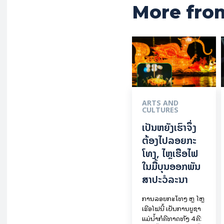
More fro
ARTS AND
CULTURES
ເປັນ​ຫຍັງ​ເຮົາ​ຈຶ່ງ​
ຕ້ອງ​ໄປລອຍ​ກະ​
ໂທງ, ໄຫຼ​ເຮືອ​ໄຟ
ໃນ​ມື້​​ບຸນ​ອອກ​ພັນ​
ສາ​ປະ​ວໍ​ລະ​ນາ
ການລອຍ​ກະ​ໂທງ ຫຼື ໄຫຼ
ເຮືອໄຟນີ້ ເປັນການບູຊາ
ແມ່ນໍ້າກໍຄືທາດທັງ 4 ຄື: