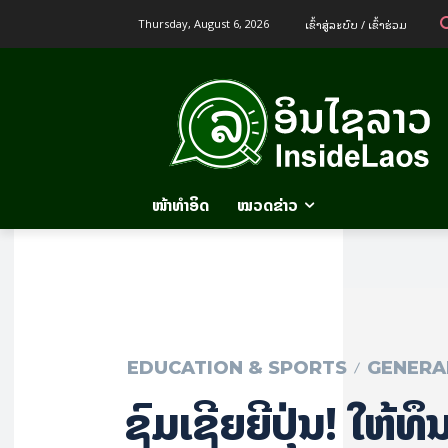
ເຂົ້າ​ສູ່​ລະ​ບົບ / ເຂົ້າ​ຮ່ວມ
Thursday, August 6, 2026
ໜ້າທຳອິດ
ໝວດຂ່າວ
EDUCATION & SPORTS
GENERA
ຊົມ​ເຊີຍຍີ່ປຸ່ນ! ໃຫ້ທ