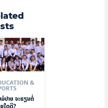
lated
sts
DUCATION &
PORTS
ບມໍປາຍ ຈະຮຽນຕໍ່
ຍໃດດີ?