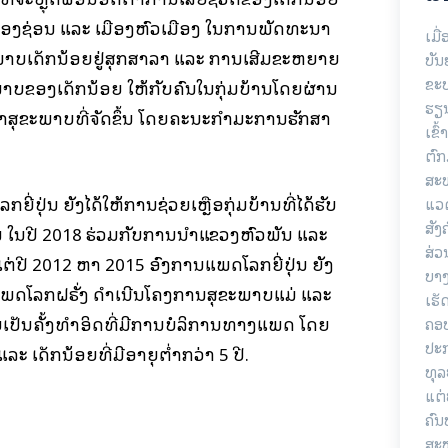
ທີ່ເມືອງຊ່ອນ ແລະ ເມືອງຫົວເມືອງ ໃນການພັດທະນາ
ເມື
ພາບເດັກນ້ອຍຢູ່ສຸກສາລາ ແລະ ການເສີມຂະຫຍາຍ
ບັນ
ຂະບ
ພາບຂອງເດັກນ້ອຍ ໃຫ້ກັບຄົນໃນກຸ່ມບ້ານໂດຍຜ່ານ
ຮຽນ
ສາສຸຂະພາບທີ່ຈັດຂຶ້ນ ໂດຍຄະນະກໍາມະການຮັກສາ
ເຂົ
ຕົກ
ສະ
່ປຸ່ນ ຍັງໄດ້ໃຫ້ການຊ່ວຍເຫຼືອກຸ່ມບ້ານທີ່ໄດ້ຮັບ
ແວດ
ສັງ
 ໃນປີ 2018 ຮ່ວມກັບການນໍາແຂວງຫົວພັນ ແລະ
ສ່ວ
້ງແຕ່ປີ 2012 ຫາ 2015 ອົງການແພດໂລກຍີ່ປຸ່ນ ຍັງ
ບາງ
ນແພດໂລກຝຣັ່ງ ດໍາເນີນໂຄງການສຸຂະພາບແມ່ ແລະ
ເຮັ
ດຍເປັນຄັ້ງທໍາອິດທີ່ມີການບໍລິການທາງແພດ ໂດຍ
ຄອບ
ປະ
 ແລະ ເດັກນ້ອຍທີ່ມີອາຍຸຕໍ່າກວ່າ 5 ປີ.
ທຸລ
ແຕ່
ຄົນ
ສະ