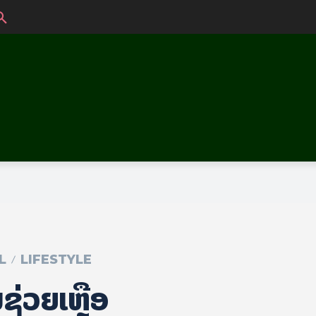
L
LIFESTYLE
ຶນຊ່ວຍເຫຼືອ