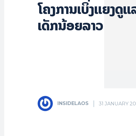
ໂຄງການເບິ່ງແຍງດູ
ເດັກນ້ອຍລາວ
INSIDELAOS
31 JANUARY 20