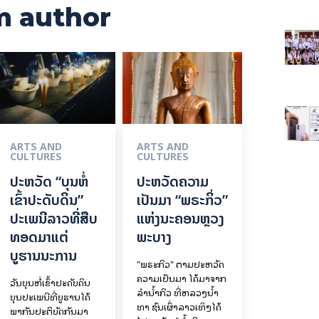
m author
ARTS AND
ARTS AND
CULTURES
CULTURES
ປະຫວັດ “ບຸນຫໍ່
ປະຫວັດຄວາມ
ເຂົ້າປະດັບດິນ”
ເປັນມາ “ພຣະກິ່ວ”
ປະເພນີລາວທີ່ສືບ
ແຫ່ງນະຄອນຫຼວງ
ທອດມາແຕ່
ພະບາງ
ບູຮານນະການ
"ພຣະກິວ" ຕາມປະຫວັດ
ຄວາມເປັນມາ ໄດ້ມາຈາກ
ວັນບຸນຫໍ່ເຂົ້າປະດັບດິນ
ລຳນ້ຳກິວ ທີ່ຫລວງນ້ຳ
ບຸນປະເພນີທີ່ບູຮານໄດ້
ທາ ຊົນເຜົ່າລາວເທິງໄດ້
ພາກັນປະຕິບັດກັນມາ