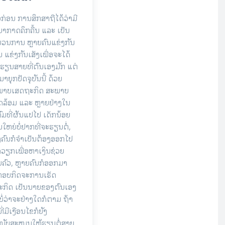
່ອກ່ອນ ການສຶກສາຖືໄດ້ວ່າມີ
ຍາກາດຄຶກຄື້ນ ແລະ ເປັນ
ວນການ ຫຼາຍຄົນແຂ່ງກັນ
 ແຂ່ງກັນເສັງເພື່ອຈະໄດ້
້າຮຽນສາຍທີ່ຕົນເອງມັກ ແຕ່
ມາຍຸກປັດຈຸບັນນີ້ ດ້ວຍ
ພາບເສດຖະກິດ ສະພາບ
ລ້ອມ ແລະ ຫຼາຍຢ່າງໃນ
ຄົມທີ່ຜັນແປໄປ ເດັກນ້ອຍ
ນໃຫຍ່ບໍ່ຢາກທີ່ຈະຮຽນຕໍ່,
ຄົນກໍຈຳເປັນຕ້ອງອອກໄປ
ດວຽກເພື່ອຫາເງິນຊ່ວຍ
ຄົວ, ຫຼາຍຄົນກໍອອກມາ
ກອບກິດຈະການເຮັດ
ະກິດ ເປັນນາຍຂອງຕົນເອງ
ບໍ່ວ່າຈະຢ່າງໃດກໍຕາມ ຖ້າ
ທີ່ມີເງືອນໄຂກໍຍັງ
ໜັບສະໜູນໃຫ້ຮຽນຕໍ່ສາຍ