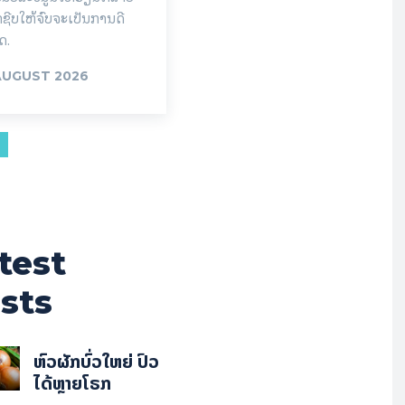
າຊີບໃຫ້ຈົບຈະເປັນການດີ
ຸດ.
AUGUST 2026
test
sts
ຫົວຜັກບົ່ວໃຫຍ່ ປົວ
ໄດ້ຫຼາຍໂຣກ