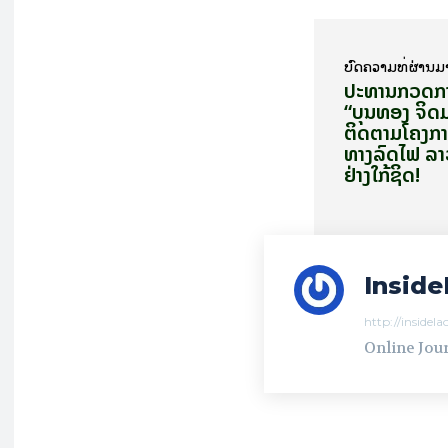
ບົດ​ຄວາມ​ທີ່​ຜ່ານ​ມ
ປະ​ທານກວດ​ກ
“ບຸນ​ທອງ ຈິດ​ມະ​
ຕິດ​ຕາມ​ໂຄງ​ການກ
ທາງ​ລົດ​ໄຟ ລາ
ຢ່າງ​ໃກ້​ຊິດ!
Inside
http://insidel
Online Jour