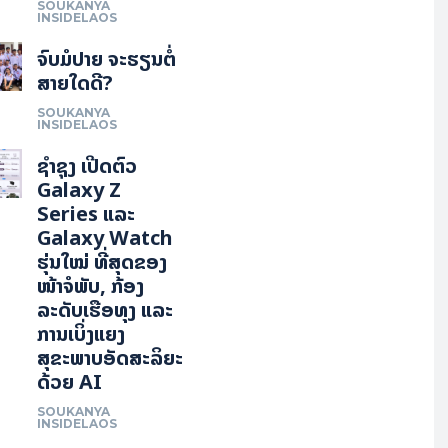
SOUKANYA
INSIDELAOS
ຈົບມໍປາຍ ຈະຮຽນຕໍ່
ສາຍໃດດີ?
SOUKANYA
INSIDELAOS
ຊຳຊຸງ ເປີດຕົວ
Galaxy Z
Series ແລະ
Galaxy Watch
ຮຸ່ນໃໝ່ ທີ່ສຸດຂອງ
ໜ້າຈໍພັບ, ກ້ອງ
ລະດັບເຮືອທຸງ ແລະ
ການເບິ່ງແຍງ
ສຸຂະພາບອັດສະລິຍະ
ດ້ວຍ AI
SOUKANYA
INSIDELAOS