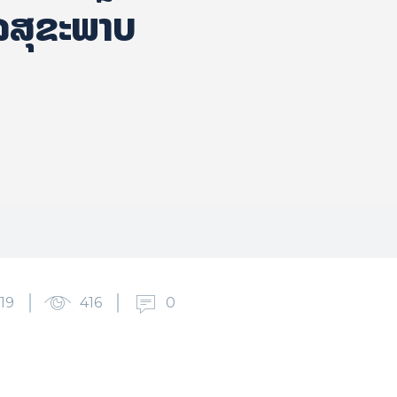
ແລສຸຂະພາບ
19
416
0