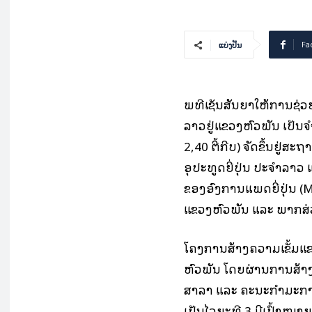
Fa
ແບ່ງປັນ
ພິທີເຊັນສັນຍາໃຫ້ການຊ່ວ
ລາວຢູ່ແຂວງຫົວພັນ ເປັນ
2,40 ຕື້ກີບ) ຈັດຂຶ້ນຢູ່ສະ
ອຸປະທູດຍີ່ປຸ່ນ ປະຈໍາລາວ
ຂອງອົງການແພດຍີ່ປຸ່ນ (M
ແຂວງຫົວພັນ ແລະ ພາກສ່ວນ
ໂຄງການສ້າງຄວາມເຂັ້ມແ
ຫົວພັນ ໂດຍຜ່ານການສ້າ
ສາລາ ແລະ ຄະນະກໍາມະການ
ເປັນໄລຍະທີ 3 ມີເປົ້າໝາ