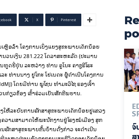
Re
cebook
X
Pinterest
po
ຍເຫຼືອລ້າ ໂຄງການເບິ່ງແຍງສຸຂະພາບເດັກນ້ອຍ
ຈໍານວນເງິນ 281.222 ໂດລາສະຫະລັດ (ປະມານ
ຖານທູດຍີ່ປຸ່ນ ລະຫວ່າງ ທ່ານ ຄູໂນະ ຄາຊູຮີໂຣະ
 ແລະ ທ່ານນາງ ຢູໂກະ ໂຢເນດະ ຜູ້ດໍາເນີນໂຄງການ
dMJ) ໂດຍມີທ່ານ ພູໂຊນ ທໍາມະວິໄຊ ຮອງເຈົ້າ
ກ່ຽວຂ້ອງ ເຂົ້າຮ່ວມເປັນສັກຂີພິຍານ.
E
ຂງໃຫ້ລະບົບການຮັກສາສຸຂະພາບເດັກນ້ອຍຢູແຂວງ
S
ງຄວາມສາມາດໃຫ້ພະນັກງານຢູ່ໂຮງໝໍເມືອງ ສຸກ
ຈົ
ຮັກສາສຸຂະພາບຂັ້ນບ້ານດັ່ງກ່າວ ຈະດໍາເນີນ
ສາ
ຍທີ່ຈະຫຼຸດຜ່ອນອັດຕາການເສຍຊີວິດຂອງເດັກນ້ອຍ