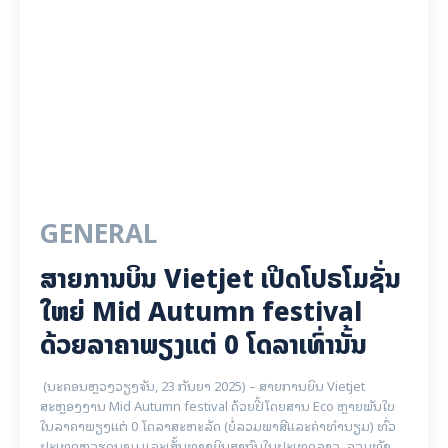
GENERAL
ສາຍການບິນ Vietjet ເປີດໂປຣໂມຊັ່ນ
ໃຫຍ່ Mid Autumn festival
ດ້ວຍລາຄາພຽງແຕ່ 0 ໂດລາເທົ່ານັ້ນ
(ນະຄອນຫຼວງວຽງຈັນ, 23 ກັນຍາ 2025) – ສາຍການບິນ Vietjet
ສະຫຼອງງານ Mid Autumn festival ດ້ວຍປີ້ໂດຍສານ Eco ຫຼາຍພັນໃບ
ໃນລາຄາພຽງແຕ່ 0 ໂດລາສະຫະລັດ (ບໍ່ລວມພາສີແລະຄ່າທໍານຽມ) ທົ່ວ
ປະເທດຫວຽດນາມ ແລະເສັ້ນທາງບິນສາກົນໃນປະເທດລາວ, ລວມທັງ