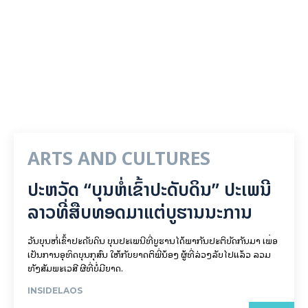
ARTS AND CULTURES
ປະຫວັດ “ບຸນຫໍ່ເຂົ້າປະດັບດິນ” ປະເພນີ
ລາວທີ່ສືບທອດມາແຕ່ບູຮານນະການ
ວັນບຸນຫໍ່ເຂົ້າປະດັບດິນ ບຸນປະເພນີທີ່ບູຮານໄດ້ພາກັນປະຕິບັດກັນມາ ເພື່ອ
ເປັນການອຸທິດບຸນກຸສົນ ໃຫ້ກັບຍາດຕິພີ່ນ້ອງ ຜູ້ທີ່ລ່ວງລັບໄປແລ້ວ ລວມ
ທັງສັມພະເວສີ ຜີທີ່ບໍ່ມີຍາດ.
INSIDELAOS