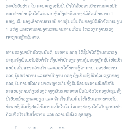
(ສະບັບປັບປຸງ); ໃນ ຂະນະດຽວກັນນີ້, ຍັງໄດ້ຮັບຮອງເອົາການສະເໜີຂໍ
ອອກຈຳໜ່າຍຮຸ້ນໃຫ້ແກ່ມວນຊົນຄັ້ງທຳອິດຂອງບໍລິສັດເປົ້າໝາຍ 1
ແຫ່ງ; ຮັບ ຮອງເອົາການສະເໜີ ຂາຍຮຸ້ນເພີ່ມຕື່ມຂອງບໍລິສັດຈົດທະບຽນ
1 ແຫ່ງ ແລະການລາຍງານສະພາບການເຄື່ອນ ໄຫວວຽກງານຂອງ
ຕະຫຼາດຫຼັກຊັບລາວ.
ທ່ານຮອງນາຍົກລັດຖະມົນຕີ, ປະທານ ຄຄຊ ໄດ້ຊີ້ນຳໃຫ້ຜູ້ແທນກອງ
ປະຊຸມຈົ່ງພ້ອມກັນສືບຕໍ່ຈັດຕັ້ງປະຕິບັດວຽກງານຄຸ້ມຄອງຫຼັກຊັບໃຫ້ໜັກ
ແໜ້ນເຂັ້ມແຂງກວ່າເກົ່າ ແລະມອບໃຫ້ທ່ານຜູ້ວ່າການ, ຮອງປະທານ
ຄຄຊ ຜູ້ປະຈຳການ ແລະສໍານັກງານ ຄຄຊ ຊຶ່ງເປັນກົງຈັກຊ່ວຍວຽກຂອງ
ຄຄຊ ໃນການພັດທະ ນາຕະຫຼາດທຶນຈົ່ງຮີບຮ້ອນປະສານສົມທົບກັບ
ຂະແໜງການກ່ຽວຂ້ອງຕ່າງໆຜັນຂະຫຍາຍເນື້ອໃນຈິດໃຈກອງປະຊຸມຄັ້ງ
ນີ້ເປັນໜ້າວຽກລະອຽດ ແລະ ຈັດຕັ້ງເຊື່ອມຊຶມໃຫ້ເປັນເອກະພາບກັນ,
ພ້ອມທັງຈັດຕັ້ງປະຕິບັດຕາມເນື້ອໃນຈິດໃຈກອງປະຊຸມໃຫ້ເປັນຮູບປະທໍາ
ດ້ວຍຈິດໃຈເປັນເຈົ້າການ ແລະ ຄວາມຮັບຜິດ ຊອບສູງ.