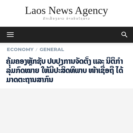
Laos News Agency
ມັກເລື່ອງລາວ ອ່ານອິນໄຊລາວ
ECONOMY
GENERAL
ຄຸ້ມຄອງຫຼັກຊັບ ປັບປຸງການຈັດຕັ້ງ ແລະ ນິຕິກຳ
ລຸ່ມກົດໝາຍ ໃຫ້ມີປະສິດທິພາບ ໜ້າເຊື່ອຖື ໄດ້
ມາດຕະຖານສາກົນ