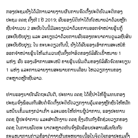
ກອງປະຊຸມຍັງໄດ້ມີການລາຍງານຜົນການຈັດຕັ້ງປະຕິບັດມະຕິກອງ
ປະຊຸມ ຄຄຊ ຄັ້ງທີ I ປີ 2019; ຮັບຮອງນິຕິກຳໃຕ້ກົດໝາຍວ່າດ້ວຍຫຼັກ
ຊັບຈຳນວນ 2 ສະບັບໃນນີ້ມີລະບຽບວ່າດ້ວຍການອອກຈຳໜ່າຍຮຸ້ນກູ້
(ສະບັບປັບປຸງ) ແລະ ລະບຽບວ່າດ້ວຍການຮັບຮອງທະນາຄານດູແລຊັບສິນ
(ສະບັບປັບປຸງ); ໃນ ຂະນະດຽວກັນນີ້, ຍັງໄດ້ຮັບຮອງເອົາການສະເໜີຂໍ
ອອກຈຳໜ່າຍຮຸ້ນໃຫ້ແກ່ມວນຊົນຄັ້ງທຳອິດຂອງບໍລິສັດເປົ້າໝາຍ 1
ແຫ່ງ; ຮັບ ຮອງເອົາການສະເໜີ ຂາຍຮຸ້ນເພີ່ມຕື່ມຂອງບໍລິສັດຈົດທະບຽນ
1 ແຫ່ງ ແລະການລາຍງານສະພາບການເຄື່ອນ ໄຫວວຽກງານຂອງ
ຕະຫຼາດຫຼັກຊັບລາວ.
ທ່ານຮອງນາຍົກລັດຖະມົນຕີ, ປະທານ ຄຄຊ ໄດ້ຊີ້ນຳໃຫ້ຜູ້ແທນກອງ
ປະຊຸມຈົ່ງພ້ອມກັນສືບຕໍ່ຈັດຕັ້ງປະຕິບັດວຽກງານຄຸ້ມຄອງຫຼັກຊັບໃຫ້ໜັກ
ແໜ້ນເຂັ້ມແຂງກວ່າເກົ່າ ແລະມອບໃຫ້ທ່ານຜູ້ວ່າການ, ຮອງປະທານ
ຄຄຊ ຜູ້ປະຈຳການ ແລະສໍານັກງານ ຄຄຊ ຊຶ່ງເປັນກົງຈັກຊ່ວຍວຽກຂອງ
ຄຄຊ ໃນການພັດທະ ນາຕະຫຼາດທຶນຈົ່ງຮີບຮ້ອນປະສານສົມທົບກັບ
ຂະແໜງການກ່ຽວຂ້ອງຕ່າງໆຜັນຂະຫຍາຍເນື້ອໃນຈິດໃຈກອງປະຊຸມຄັ້ງ