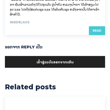
ທາ ຊົນເຜົ່າລາວເທິງໄດ້ໄປຂຸດມັນ ຢູ່ນ້ຳກິວ ຫລວງນ້ຳທາ ໄດ້ເອົາສຽມໄປ
ຂຸດ ແລະ ໄປທັ່ງໃສ່ແທ່ນພຼະ ແລະ ໄດ້ພົບເຫັນພຼະ ຫລັງຈາກນັ້ນໄດ້ຫາເອົາ
ຜ້າຫໍ່ໄວ້.
INSIDELAOS
READ
ອອກ​ຈາກ REPLY ເປັນ
ເຂົ້າ​ສູ່​ລະ​ບົບ​ອອກ​ຈາກ​ເຫັນ
Related posts