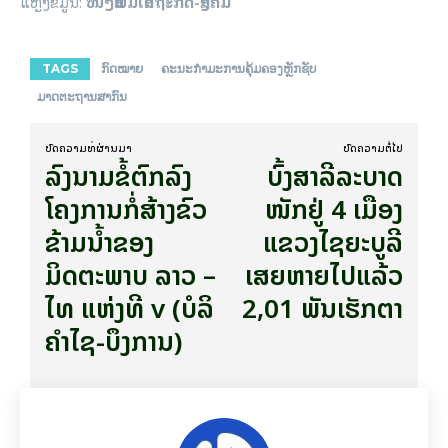
ແຫຼ່ງຂໍ້ມູນ:
ໜັງສືພິມເສດຖະກິດ-ສັງຄົມ
TAGS
ກົດໝາຍ
ຄະນະກໍາມະການຄຸ້ມຄອງຫຼັກຊັບ
ມາດຕະຖານສາກົນ
ບົດ​ຄວາມ​ທີ່​ຜ່ານ​ມາ
ບົດ​ຄວາມ​ຕໍ່​ໄປ
ລົງນາມຂໍ້ຕົກລົງ
ບົ້ງສາລີລະບາດ
ໂຄງການກໍ່ສ້າງຂົວ
ໜັກຢູ່ 4 ເມືອງ
ຂ້າມນໍ້າຂອງ
ແຂວງໄຊຍະບູລີ
ມິດຕະພາບ ລາວ –
ເສຍຫາຍໄປແລ້ວ
ໄທ ແຫ່ງທີ v (ບໍລິ
2,01 ພັນເຮັກຕາ
ຄຳໄຊ-ບຶງການ)