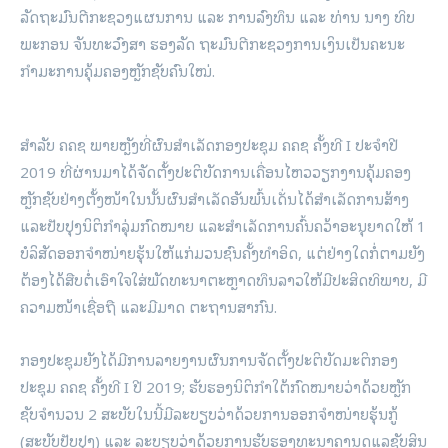
ລັດຖະມົນຕີກະຊວງແຜນການ ແລະ ການລົງທຶນ ແລະ ທ່ານ ນາງ ທິບ
ພະກອນ ຈັນທະວົງສາ ຮອງລັດ ຖະມົນຕີກະຊວງການເງິນເປັນຄະນະ
ກໍາມະການຄຸ້ມຄອງຫຼັກຊັບຄົນໃໝ່.
ສຳລັບ ຄຄຊ ພາຍຫຼັງທີ່ຜົນສຳເລັດກອງປະຊຸມ ຄຄຊ ຄັ້ງທີ I ປະຈໍາປີ
2019 ທີ່ຜ່ານມາໄດ້ຈັດຕັ້ງປະຕິບັດການເຄື່ອນໄຫວວຽກງານຄຸ້ມຄອງ
ຫຼັກຊັບຢ່າງຕັ້ງໜ້າໃນນັ້ນຜົນສໍາເລັດອັນພົ້ນເດັ່ນໄດ້ສຳເລັດການສ້າງ
ແລະປັບປຸງນິຕິກຳລຸ່ມກົດໝາຍ ແລະສຳເລັດການຄົ້ນຄວ້າອະນຸຍາດໃຫ້ 1
ບໍລິສັດອອກຈຳໜ່າຍຮຸ້ນໃຫ້ແກ່ມວນຊົນຄັ້ງທຳອິດ, ແຕ່ຢ່າງໃດກໍ່ຕາມຍັງ
ຕ້ອງໄດ້ສືບຕໍ່ເອົາໃຈໃສ່ພັດທະນາຕະຫຼາດທຶນລາວໃຫ້ມີປະສິດທິພາບ, ມີ
ຄວາມໜ້າເຊື່ອຖື ແລະມີມາດ ຕະຖານສາກົນ.
ກອງປະຊຸມຍັງໄດ້ມີການລາຍງານຜົນການຈັດຕັ້ງປະຕິບັດມະຕິກອງ
ປະຊຸມ ຄຄຊ ຄັ້ງທີ I ປີ 2019; ຮັບຮອງນິຕິກຳໃຕ້ກົດໝາຍວ່າດ້ວຍຫຼັກ
ຊັບຈຳນວນ 2 ສະບັບໃນນີ້ມີລະບຽບວ່າດ້ວຍການອອກຈຳໜ່າຍຮຸ້ນກູ້
(ສະບັບປັບປຸງ) ແລະ ລະບຽບວ່າດ້ວຍການຮັບຮອງທະນາຄານດູແລຊັບສິນ