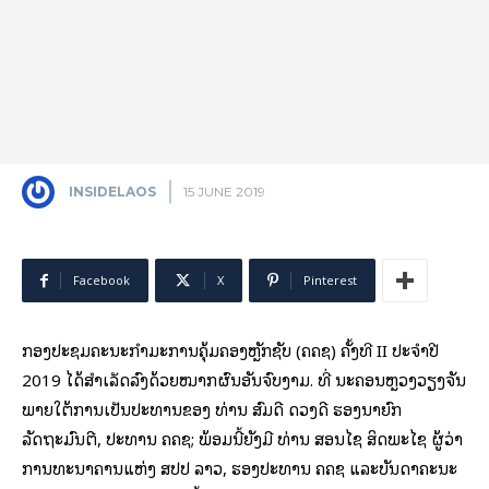
INSIDELAOS
15 JUNE 2019
Facebook
X
Pinterest
ກອງປະຊຸມຄະນະກໍາມະການຄຸ້ມຄອງຫຼັກຊັບ (ຄຄຊ) ຄັ້ງທີ II ປະຈໍາປີ
2019 ໄດ້ສຳເລັດລົງດ້ວຍໝາກຜົນອັນຈົບງາມ. ທີ່ ນະຄອນຫຼວງວຽງຈັນ
ພາຍໃຕ້ການເປັນປະທານຂອງ ທ່ານ ສົມດີ ດວງດີ ຮອງນາຍົກ
ລັດຖະມົນຕີ, ປະທານ ຄຄຊ; ພ້ອມນີ້ຍັງມີ ທ່ານ ສອນໄຊ ສິດພະໄຊ ຜູ້ວ່າ
ການທະນາຄານແຫ່ງ ສປປ ລາວ, ຮອງປະທານ ຄຄຊ ແລະບັນດາຄະນະ