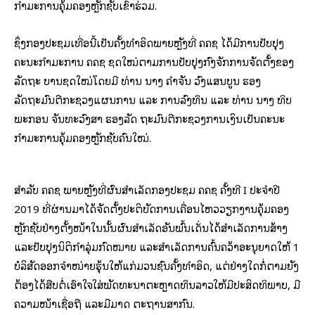
ກໍາມະການຄຸ້ມຄອງຫຼັກຊັບເຂົ້າຮ່ວມ.
ຊຶ່ງກອງປະຊຸມເທື່ອນີ້ເປັນຄັ້ງທໍາອິດພາຍຫຼັງທີ່ ຄຄຊ ໄດ້ມີການປັບປຸງ
ຄະນະກໍາມະການ ຄຄຊ ຊຸດໃໝ່ຕາມການປັບປຸງກົງຈັກການຈັດຕັ້ງຂອງ
ລັດຖະ ບານຊຸດໃໝ່ໂດຍມີ ທ່ານ ນາງ ຄຳຈັນ ວົງແສນບູນ ຮອງ
ລັດຖະມົນຕີກະຊວງແຜນການ ແລະ ການລົງທຶນ ແລະ ທ່ານ ນາງ ທິບ
ພະກອນ ຈັນທະວົງສາ ຮອງລັດ ຖະມົນຕີກະຊວງການເງິນເປັນຄະນະ
ກໍາມະການຄຸ້ມຄອງຫຼັກຊັບຄົນໃໝ່.
ສຳລັບ ຄຄຊ ພາຍຫຼັງທີ່ຜົນສຳເລັດກອງປະຊຸມ ຄຄຊ ຄັ້ງທີ I ປະຈໍາປີ
2019 ທີ່ຜ່ານມາໄດ້ຈັດຕັ້ງປະຕິບັດການເຄື່ອນໄຫວວຽກງານຄຸ້ມຄອງ
ຫຼັກຊັບຢ່າງຕັ້ງໜ້າໃນນັ້ນຜົນສໍາເລັດອັນພົ້ນເດັ່ນໄດ້ສຳເລັດການສ້າງ
ແລະປັບປຸງນິຕິກຳລຸ່ມກົດໝາຍ ແລະສຳເລັດການຄົ້ນຄວ້າອະນຸຍາດໃຫ້ 1
ບໍລິສັດອອກຈຳໜ່າຍຮຸ້ນໃຫ້ແກ່ມວນຊົນຄັ້ງທຳອິດ, ແຕ່ຢ່າງໃດກໍ່ຕາມຍັງ
ຕ້ອງໄດ້ສືບຕໍ່ເອົາໃຈໃສ່ພັດທະນາຕະຫຼາດທຶນລາວໃຫ້ມີປະສິດທິພາບ, ມີ
ຄວາມໜ້າເຊື່ອຖື ແລະມີມາດ ຕະຖານສາກົນ.