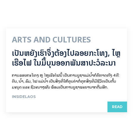
ARTS AND CULTURES
ເປັນ​ຫຍັງ​ເຮົາ​ຈຶ່ງ​ຕ້ອງ​ໄປລອຍ​ກະ​ໂທງ, ໄຫຼ​
ເຮືອ​ໄຟ ໃນ​ມື້​​ບຸນ​ອອກ​ພັນ​ສາ​ປະ​ວໍ​ລະ​ນາ
ການລອຍ​ກະ​ໂທງ ຫຼື ໄຫຼເຮືອໄຟນີ້ ເປັນການບູຊາແມ່ນໍ້າກໍຄືທາດທັງ 4 ຄື:
ດິນ, ນໍ້າ, ລົມ, ໄຟ ແມ່ນໍ້າ ເປັນສິ່ງທີ່ໃຫ້ຄຸນຄ່າຕໍ່ທຸກສິ່ງທີ່ມີຊີວິດເປັນຕົ້ນ
ມະນຸດ ແລະ ຊີວະນາໆພັນ ພ້ອມເປັນການບູຊາພະຍານາກຕື່ມອີກ.
INSIDELAOS
READ