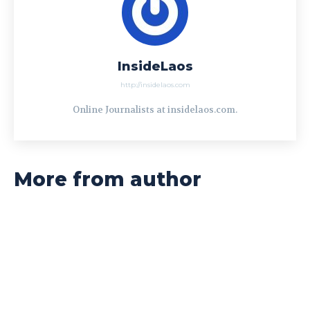
InsideLaos
http://insidelaos.com
Online Journalists at insidelaos.com.
More from author