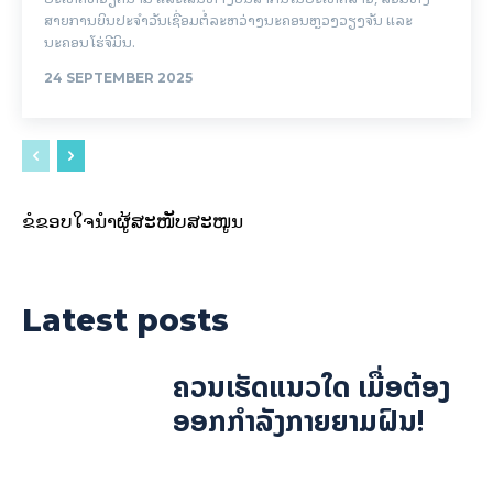
ສາຍການບິນປະຈໍາວັນເຊື່ອມຕໍ່ລະຫວ່າງນະຄອນຫຼວງວຽງຈັນ ແລະ
ນະຄອນໂຮ່ຈີມິນ.
24 SEPTEMBER 2025
ຂໍຂອບໃຈນຳຜູ້ສະໜັບສະໜູນ
Latest posts
ຄວນເຮັດແນວໃດ ເມື່ອຕ້ອງ
ອອກກຳລັງກາຍຍາມຝົນ!