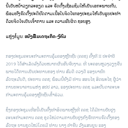
ນີ້ເປັນໜ້າວຽກລະອຽດ ແລະ ຈັດຕັ້ງເຊື່ອມຊຶມໃຫ້ເປັນເອກະພາບກັນ,
ພ້ອມທັງຈັດຕັ້ງປະຕິບັດຕາມເນື້ອໃນຈິດໃຈກອງປະຊຸມໃຫ້ເປັນຮູບປະທໍາ
ດ້ວຍຈິດໃຈເປັນເຈົ້າການ ແລະ ຄວາມຮັບຜິດ ຊອບສູງ.
ແຫຼ່ງຂໍ້ມູນ:
ໜັງສືພິມເສດຖະກິດ-ສັງຄົມ
ກອງປະຊຸມຄະນະກໍາມະການຄຸ້ມຄອງຫຼັກຊັບ (ຄຄຊ) ຄັ້ງທີ II ປະຈໍາປີ
2019 ໄດ້ສຳເລັດລົງດ້ວຍໝາກຜົນອັນຈົບງາມ. ທີ່ ນະຄອນຫຼວງວຽງຈັນ
ພາຍໃຕ້ການເປັນປະທານຂອງ ທ່ານ ສົມດີ ດວງດີ ຮອງນາຍົກ
ລັດຖະມົນຕີ, ປະທານ ຄຄຊ; ພ້ອມນີ້ຍັງມີ ທ່ານ ສອນໄຊ ສິດພະໄຊ ຜູ້ວ່າ
ການທະນາຄານແຫ່ງ ສປປ ລາວ, ຮອງປະທານ ຄຄຊ ແລະບັນດາຄະນະ
ກໍາມະການຄຸ້ມຄອງຫຼັກຊັບເຂົ້າຮ່ວມ.
ຊຶ່ງກອງປະຊຸມເທື່ອນີ້ເປັນຄັ້ງທໍາອິດພາຍຫຼັງທີ່ ຄຄຊ ໄດ້ມີການປັບປຸງ
ຄະນະກໍາມະການ ຄຄຊ ຊຸດໃໝ່ຕາມການປັບປຸງກົງຈັກການຈັດຕັ້ງຂອງ
ລັດຖະ ບານຊຸດໃໝ່ໂດຍມີ ທ່ານ ນາງ ຄຳຈັນ ວົງແສນບູນ ຮອງ