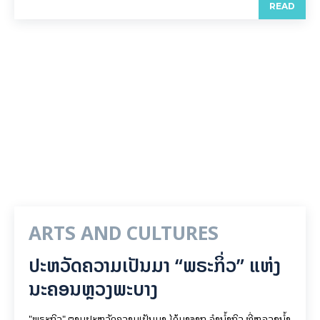
READ
ARTS AND CULTURES
ປະຫວັດຄວາມເປັນມາ “ພຣະກິ່ວ” ແຫ່ງ
ນະຄອນຫຼວງພະບາງ
"ພຣະກິວ" ຕາມປະຫວັດຄວາມເປັນມາ ໄດ້ມາຈາກ ລຳນ້ຳກິວ ທີ່ຫລວງນ້ຳ