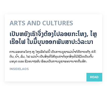
ARTS AND CULTURES
ເປັນ​ຫຍັງ​ເຮົາ​ຈຶ່ງ​ຕ້ອງ​ໄປລອຍ​ກະ​ໂທງ, ໄຫຼ​
ເຮືອ​ໄຟ ໃນ​ມື້​​ບຸນ​ອອກ​ພັນ​ສາ​ປະ​ວໍ​ລະ​ນາ
ການລອຍ​ກະ​ໂທງ ຫຼື ໄຫຼເຮືອໄຟນີ້ ເປັນການບູຊາແມ່ນໍ້າກໍຄືທາດທັງ 4 ຄື:
ດິນ, ນໍ້າ, ລົມ, ໄຟ ແມ່ນໍ້າ ເປັນສິ່ງທີ່ໃຫ້ຄຸນຄ່າຕໍ່ທຸກສິ່ງທີ່ມີຊີວິດເປັນຕົ້ນ
ມະນຸດ ແລະ ຊີວະນາໆພັນ ພ້ອມເປັນການບູຊາພະຍານາກຕື່ມອີກ.
INSIDELAOS
READ