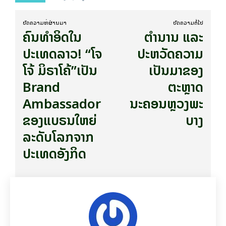
ບົດ​ຄວາມ​ທີ່​ຜ່ານ​ມາ
ບົດ​ຄວາມ​ຕໍ່​ໄປ
ຄົນທຳອິດໃນ
ຕຳນານ ແລະ
ປະເທດລາວ! “ໂຈ
ປະຫວັດຄວາມ
ໂຈ້ ມິຣາໂຄ້”ເປັນ
ເປັນມາຂອງ
Brand
ຕະຫຼາດ
Ambassador
ນະຄອນຫຼວງພະ
ຂອງແບຣນໃຫຍ່
ບາງ
ລະດັບໂລກຈາກ
ປະເທດອັງກິດ