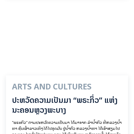
ARTS AND CULTURES
ປະຫວັດຄວາມເປັນມາ “ພຣະກິ່ວ” ແຫ່ງ
ນະຄອນຫຼວງພະບາງ
"ພຣະກິວ" ຕາມປະຫວັດຄວາມເປັນມາ ໄດ້ມາຈາກ ລຳນ້ຳກິວ ທີ່ຫລວງນ້ຳ
ທາ ຊົນເຜົ່າລາວເທິງໄດ້ໄປຂຸດມັນ ຢູ່ນ້ຳກິວ ຫລວງນ້ຳທາ ໄດ້ເອົາສຽມໄປ