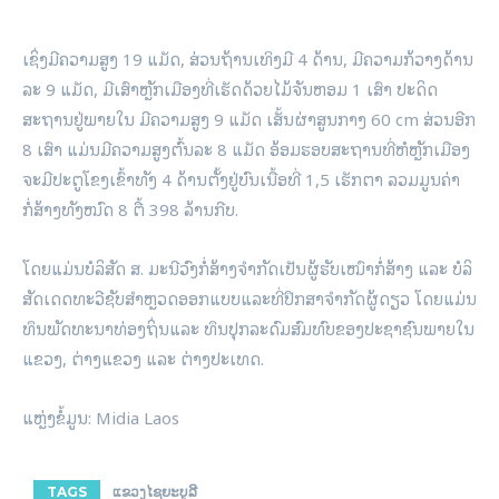
ເຊິ່ງມີຄວາມສູງ 19 ແມັດ, ສ່ວນຖ້ານເທິງມີ 4 ດ້ານ, ມີຄວາມກ້ວາງດ້ານ
ລະ 9 ແມັດ, ມີເສົາຫຼັກເມືອງທີ່ເຮັດດ້ວຍໄມ້ຈັນຫອມ 1 ເສົາ ປະດິດ
ສະຖານຢູ່ພາຍໃນ ມີຄວາມສູງ 9 ແມັດ ເສັ້ນຜ່າສູນກາງ 60 cm ສ່ວນອີກ
8 ເສົາ ແມ່ນມີຄວາມສູງຕົ້ນລະ 8 ແມັດ ອ້ອມຮອບສະຖານທີ່ຫໍຫຼັກເມືອງ
ຈະມີປະຕູໂຂງເຂົ້າທັງ 4 ດ້ານຕັ້ງຢູ່ບົນເນື້ອທີ່ 1,5 ເຮັກຕາ ລວມມູນຄ່າ
ກໍ່ສ້າງທັງໝົດ 8 ຕື້ 398 ລ້ານກີບ.
ໂດຍແມ່ນບໍລິສັດ ສ. ມະນີວົງກໍ່ສ້າງຈໍາກັດເປັນຜູ້ຮັບເໝົາກໍ່ສ້າງ ແລະ ບໍລິ
ສັດເດດທະວີຊັບສຳຫຼວດອອກແບບແລະທີ່ປຶກສາຈໍາກັດຜູ້ດຽວ ໂດຍແມ່ນ
ທຶນພັດທະນາທ່ອງຖິ່ນແລະ ທຶນປຸກລະດົມສົມທົບຂອງປະຊາຊົນພາຍໃນ
ແຂວງ, ຕ່າງແຂວງ ແລະ ຕ່າງປະເທດ.
ແຫຼ່ງຂໍ້ມູນ: Midia Laos
TAGS
ແຂວງໄຊຍະບູລີ