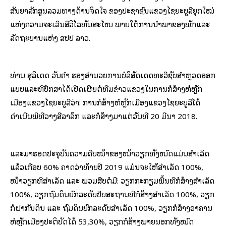
ສັນຍາລັກສູນລວມທາງດ້ານຈິດໃຈ ຂອງປະຊາຊົນແຂວງໄຊຍະບູລີຍຸກໃໝ່
ແຫ່ງຄວາມຈະເລີນສີວິໄລທັນສະໄໝ ພາຍໃຕ້ການນຳພາຂອງພັກແລະ
ລັດຖະບານແຫ່ງ ສປປ ລາວ.
ທ່ານ ສຸລິເດດ ວັນຄຳ ຮອງອຳນວຍການບໍລິສັດເດດທະວີຊັບສຳຫຼວດອອກ
ແບບແລະທີ່ປຶກສາໄດ້ເປີດເຜີຍຕໍ່ທີມຂ່າວແຂວງໃນການກໍ່ສ້າງຫໍຫຼັກ
ເມືອງແຂວງໄຊຍະບູລີວ່າ: ການກໍ່ສ້າງຫໍຫຼັກເມືອງແຂວງໄຊຍະບູລີໄດ້
ດຳເນີນພິທີວາງສີລາລຶກ ແລະກໍ່ສ້າງມາແຕ່ວັນທີ 20 ມີນາ 2018.
ແລະມາຮອດປະຈຸບັນຄວາມຄືບໜ້າຂອງໜ້າວຽກທັງໝົດແມ່ນສຳເລັດ
ແລ້ວເກືອບ 60% ຄາດວ່າທ້າຍປີ 2019 ແມ່ນຈະໃຫ້ສໍາເລັດ 100%,
ໜ້າວຽກທີ່ສໍາເລັດ ແລະ ພວມສືບຕໍ່ມີ: ວຽກກະກຽມພື້ນທີ່ກໍ່ສ້າງສໍາເລັດ
100%, ວຽກຖົມດິນຍົກລະດັບປັບສະຖານທີ່ກໍ່ສ້າງສໍາເລັດ 100%, ວຽກ
ກໍ່ຝາກັນດິນ ແລະ ຖົມດິນຍົກລະດັບສໍາເລັດ 100%, ວຽກກໍ່ສ້າງອາຄານ
ຫໍຫຼັກເມືອງປະຕິບັດໄດ້ 53,30%, ວຽກກໍ່ສ້າງພາຍນອກທັງໝົດ