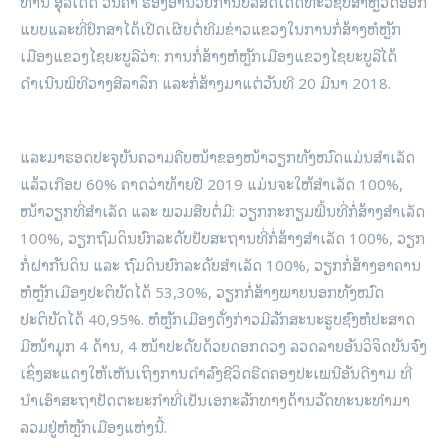
ທ່ານ ສຸລິເດດ ວັນຄຳ ຮອງອຳນວຍການບໍລິສັດເດດທະວີຊັບສຳຫຼວດອອກ
ແບບແລະທີ່ປຶກສາໄດ້ເປີດເຜີຍຕໍ່ທີມຂ່າວແຂວງໃນການກໍ່ສ້າງຫໍຫຼັກ
ເມືອງແຂວງໄຊຍະບູລີວ່າ: ການກໍ່ສ້າງຫໍຫຼັກເມືອງແຂວງໄຊຍະບູລີໄດ້
ດຳເນີນພິທີວາງສີລາລຶກ ແລະກໍ່ສ້າງມາແຕ່ວັນທີ 20 ມີນາ 2018.
ແລະມາຮອດປະຈຸບັນຄວາມຄືບໜ້າຂອງໜ້າວຽກທັງໝົດແມ່ນສຳເລັດ
ແລ້ວເກືອບ 60% ຄາດວ່າທ້າຍປີ 2019 ແມ່ນຈະໃຫ້ສໍາເລັດ 100%,
ໜ້າວຽກທີ່ສໍາເລັດ ແລະ ພວມສືບຕໍ່ມີ: ວຽກກະກຽມພື້ນທີ່ກໍ່ສ້າງສໍາເລັດ
100%, ວຽກຖົມດິນຍົກລະດັບປັບສະຖານທີ່ກໍ່ສ້າງສໍາເລັດ 100%, ວຽກ
ກໍ່ຝາກັນດິນ ແລະ ຖົມດິນຍົກລະດັບສໍາເລັດ 100%, ວຽກກໍ່ສ້າງອາຄານ
ຫໍຫຼັກເມືອງປະຕິບັດໄດ້ 53,30%, ວຽກກໍ່ສ້າງພາຍນອກທັງໝົດ
ປະຕິບັດໄດ້ 40,95%. ຫໍຫຼັກເມືອງດັ່ງກ່າວມີລັກສະນະຮູບຊົງຫໍປະສາດ
ມີໜ້າມຸກ 4 ດ້ານ, 4 ໜ້າປະດັບດ້ວຍດອກດວງ ລວດລາຍອັນວິຈິດບັນຈົງ
ເຊິ່ງສະແດງໃຫ້ເຫັນເຖິງການດຳລົງຊີວິດຮີດຄອງປະເພນີອັນດີງາມ ທີ່
ນຳເອົາສະຖາປັດຕະຍະກຳທີ່ເປັນເອກະລັກທາງດ້ານວັດທະນະທຳມາ
ລວມຢູ່ຫໍຫຼັກເມືອງແຫ່ງນີ້.