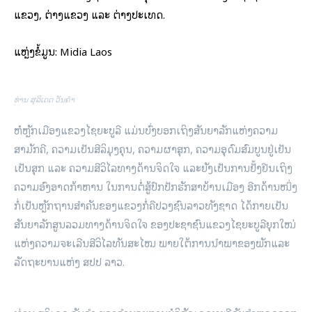
ແຂວງ, ຕ່າງແຂວງ ແລະ ຕ່າງປະເທດ.
ແຫຼ່ງຂໍ້ມູນ: Midia Laos
ທ່ານ ສຸລິເດດ ວັນຄຳ
ຫໍຫຼັກເມືອງແຂວງໄຊຍະບູລີ ແມ່ນບົ່ງບອກເຖິງສັນຍາລັກແຫ່ງຄວາມ
ສາມັກຄີ, ຄວາມເປັນສີລິມຸງຄຸນ, ຄວາມຜາສຸກ, ຄວາມອຸດົມສົມບູນຢູ່ເຢັນ
ເປັນສຸກ ແລະ ຄວາມສີວິໄລທາງດ້ານຈິດໃຈ ແລະຍັງເປັນການຢັ້ງຢືນເຖິງ
ຄວາມອົງອາດກ້າຫານ ໃນການຕໍ່ສູ້ປົກປັກຮັກສາບ້ານເມືອງ ອີກດ້ານໜຶ່ງ
ກໍ່ເປັນຫຼັກຖານສຳຄັນຂອງແຂວງກໍ່ຄືປວງຊົນລາວທັງຊາດ ໄດ້ກາຍເປັນ
ສັນຍາລັກສູນລວມທາງດ້ານຈິດໃຈ ຂອງປະຊາຊົນແຂວງໄຊຍະບູລີຍຸກໃໝ່
ແຫ່ງຄວາມຈະເລີນສີວິໄລທັນສະໄໝ ພາຍໃຕ້ການນຳພາຂອງພັກແລະ
ລັດຖະບານແຫ່ງ ສປປ ລາວ.