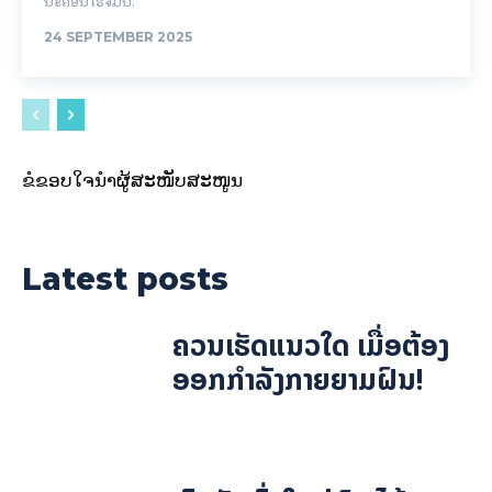
ນະຄອນໂຮ່ຈີມິນ.
24 SEPTEMBER 2025
ຂໍຂອບໃຈນຳຜູ້ສະໜັບສະໜູນ
Latest posts
ຄວນເຮັດແນວໃດ ເມື່ອຕ້ອງ
ອອກກຳລັງກາຍຍາມຝົນ!