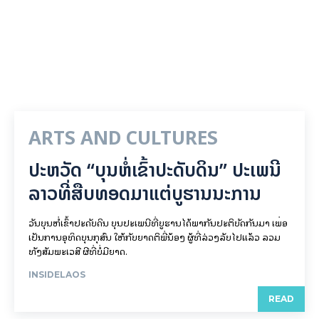
ARTS AND CULTURES
ປະຫວັດ “ບຸນຫໍ່ເຂົ້າປະດັບດິນ” ປະເພນີ
ລາວທີ່ສືບທອດມາແຕ່ບູຮານນະການ
ວັນບຸນຫໍ່ເຂົ້າປະດັບດິນ ບຸນປະເພນີທີ່ບູຮານໄດ້ພາກັນປະຕິບັດກັນມາ ເພື່ອ
ເປັນການອຸທິດບຸນກຸສົນ ໃຫ້ກັບຍາດຕິພີ່ນ້ອງ ຜູ້ທີ່ລ່ວງລັບໄປແລ້ວ ລວມ
ທັງສັມພະເວສີ ຜີທີ່ບໍ່ມີຍາດ.
INSIDELAOS
READ