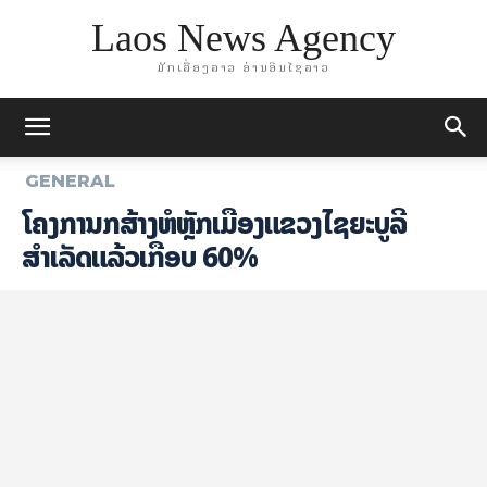
Laos News Agency
ມັກເລື່ອງລາວ ອ່ານອິນໄຊລາວ
GENERAL
ໂຄງການກໍ່ສ້າງຫໍຫຼັກເມືອງແຂວງໄຊຍະບູລີ
ສຳເລັດແລ້ວເກືອບ 60%