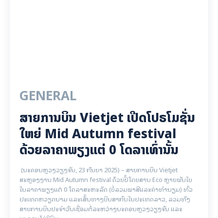
GENERAL
ສາຍການບິນ Vietjet ເປີດໂປຣໂມຊັ່ນ
ໃຫຍ່ Mid Autumn festival
ດ້ວຍລາຄາພຽງແຕ່ 0 ໂດລາເທົ່ານັ້ນ
(ນະຄອນຫຼວງວຽງຈັນ, 23 ກັນຍາ 2025) – ສາຍການບິນ Vietjet
ສະຫຼອງງານ Mid Autumn festival ດ້ວຍປີ້ໂດຍສານ Eco ຫຼາຍພັນໃບ
ໃນລາຄາພຽງແຕ່ 0 ໂດລາສະຫະລັດ (ບໍ່ລວມພາສີແລະຄ່າທໍານຽມ) ທົ່ວ
ປະເທດຫວຽດນາມ ແລະເສັ້ນທາງບິນສາກົນໃນປະເທດລາວ, ລວມທັງ
ສາຍການບິນປະຈໍາວັນເຊື່ອມຕໍ່ລະຫວ່າງນະຄອນຫຼວງວຽງຈັນ ແລະ