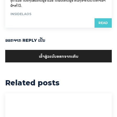
ຂຸດ ແລະ ໄປທັ່ງໃສ່ແທ່ນພຼະ ແລະ ໄດ້ພົບເຫັນພຼະ ຫລັງຈາກນັ້ນໄດ້ຫາເອົາ
ຜ້າຫໍ່ໄວ້.
INSIDELAOS
READ
ອອກ​ຈາກ REPLY ເປັນ
ເຂົ້າ​ສູ່​ລະ​ບົບ​ອອກ​ຈາກ​ເຫັນ
Related posts