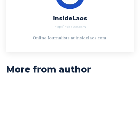
InsideLaos
http://insidelaos.com
Online Journalists at insidelaos.com.
More from author