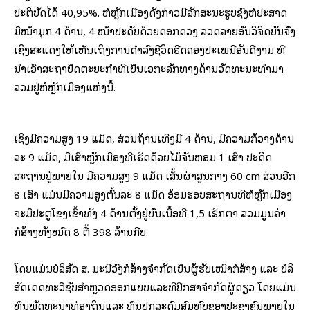
ປະຕິບັດໄດ້ 40,95%. ຫໍຫຼັກເມືອງດັ່ງກ່າວມີລັກສະນະຮູບຊົງຫໍປະສາດ
ມີໜ້າມຸກ 4 ດ້ານ, 4 ໜ້າປະດັບດ້ວຍດອກດວງ ລວດລາຍອັນວິຈິດບັນຈົງ
ເຊິ່ງສະແດງໃຫ້ເຫັນເຖິງການດຳລົງຊີວິດຮີດຄອງປະເພນີອັນດີງາມ ທີ່
ນຳເອົາສະຖາປັດຕະຍະກຳທີ່ເປັນເອກະລັກທາງດ້ານວັດທະນະທຳມາ
ລວມຢູ່ຫໍຫຼັກເມືອງແຫ່ງນີ້.
ເຊິ່ງມີຄວາມສູງ 19 ແມັດ, ສ່ວນຖ້ານເທິງມີ 4 ດ້ານ, ມີຄວາມກ້ວາງດ້ານ
ລະ 9 ແມັດ, ມີເສົາຫຼັກເມືອງທີ່ເຮັດດ້ວຍໄມ້ຈັນຫອມ 1 ເສົາ ປະດິດ
ສະຖານຢູ່ພາຍໃນ ມີຄວາມສູງ 9 ແມັດ ເສັ້ນຜ່າສູນກາງ 60 cm ສ່ວນອີກ
8 ເສົາ ແມ່ນມີຄວາມສູງຕົ້ນລະ 8 ແມັດ ອ້ອມຮອບສະຖານທີ່ຫໍຫຼັກເມືອງ
ຈະມີປະຕູໂຂງເຂົ້າທັງ 4 ດ້ານຕັ້ງຢູ່ບົນເນື້ອທີ່ 1,5 ເຮັກຕາ ລວມມູນຄ່າ
ກໍ່ສ້າງທັງໝົດ 8 ຕື້ 398 ລ້ານກີບ.
ໂດຍແມ່ນບໍລິສັດ ສ. ມະນີວົງກໍ່ສ້າງຈໍາກັດເປັນຜູ້ຮັບເໝົາກໍ່ສ້າງ ແລະ ບໍລິ
ສັດເດດທະວີຊັບສຳຫຼວດອອກແບບແລະທີ່ປຶກສາຈໍາກັດຜູ້ດຽວ ໂດຍແມ່ນ
ທຶນພັດທະນາທ່ອງຖິ່ນແລະ ທຶນປຸກລະດົມສົມທົບຂອງປະຊາຊົນພາຍໃນ