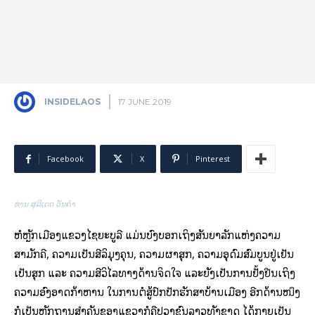
INSIDELAOS
17 JUNE 2019
Facebook
X
Pinterest
ທ່ານ ສຸລິເດດ ວັນຄຳ
ຫໍຫຼັກເມືອງແຂວງໄຊຍະບູລີ ແມ່ນບົ່ງບອກເຖິງສັນຍາລັກແຫ່ງຄວາມ
ສາມັກຄີ, ຄວາມເປັນສີລິມຸງຄຸນ, ຄວາມຜາສຸກ, ຄວາມອຸດົມສົມບູນຢູ່ເຢັນ
ເປັນສຸກ ແລະ ຄວາມສີວິໄລທາງດ້ານຈິດໃຈ ແລະຍັງເປັນການຢັ້ງຢືນເຖິງ
ຄວາມອົງອາດກ້າຫານ ໃນການຕໍ່ສູ້ປົກປັກຮັກສາບ້ານເມືອງ ອີກດ້ານໜຶ່ງ
ກໍ່ເປັນຫຼັກຖານສຳຄັນຂອງແຂວງກໍ່ຄືປວງຊົນລາວທັງຊາດ ໄດ້ກາຍເປັນ