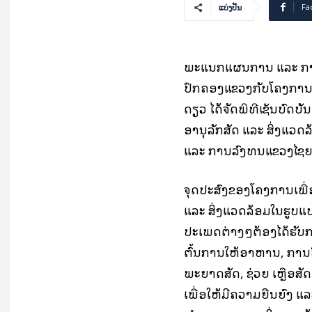
Fa
ແບ່ງປັນ
ພະແນກແຜນການ ແລະ ການ
ປົກຄອງແຂວງກັບໂຄງການສູນ
ດຽວ ໄດ້ຈັດພິທີເຊັນບົດບ
ອານຸລັກສັດ ແລະ ສິ່ງແວ
ແລະ ການລົງທຶນແຂວງໄຊຍະ
ຈຸດປະສົງຂອງໂຄງການເພື່
ແລະ ສິ່ງແວດລ້ອມໃນຮູບແ
ປະເພດຕ່າງໆຕ້ອງໄດ້ຮັບກາ
ຕົ້ນການໃຫ້ອາຫານ, ການປິ
ພະຍາດສັດ, ຊ່ວຍ ເຫຼືອສັດ
ເພື່ອໃຫ້ມີຄວາມຍືນຍົງ 