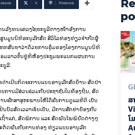
Re
cebook
X
Pinterest
po
ລົງທຶນແຂວງໄຊຍະບູລີຕາງໜ້າອົງການ
ມູນນິທິອະນຸລັກສັດ ສີວິໄລທ່ອງທ່ຽວຈໍາກັດຜູ້
ັນທຶກສັນຍາວ່າດ້ວຍການຄຸ້ມຄອງໂຄງການມູນນິທິ
ດລ້ອມລາວຂຶ້ນຢູ່ທີ່ຫ້ອງປະຊຸມພະແນກແຜນການ
ບູລີ.
ອດຳເນີນກິດຈະການແບບອານຸລັກສັດບ້ານ-ສັດປ່າ
G
ບບການມີສ່ວນຮ່ວມກັບປະຊາຊົນໃນທ້ອງຖິ່ນ, ສັດ
ສາ
ນຮັກສາສຸຂະພາບໃຫ້ໄດ້ຮັບການດູແລທີ່ດີ ເປັນ
Vi
່ນປົວສັດເວລາເຈັບເປັນ, ມີການສັກຢາປ້ອງກັນ
ໂມ
ເຖົ້າແກ່, ສັດພິການ ແລະ ສັດພົບໄພພິບັດຕ່າງໆ
A
ແລະຕິດພັນກັບການທ່ອງ ທ່ຽວແບບອານຸລັກ