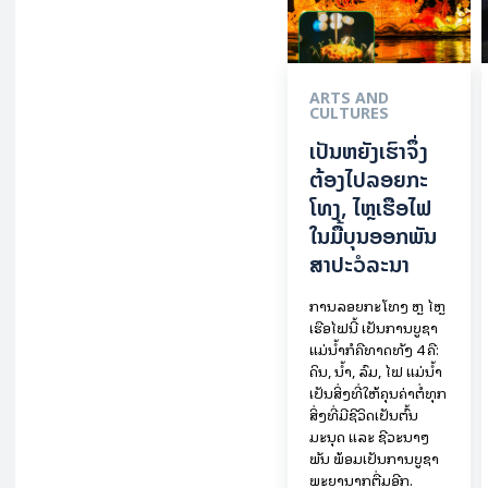
ARTS AND
CULTURES
ເປັນ​ຫຍັງ​ເຮົາ​ຈຶ່ງ​
ຕ້ອງ​ໄປລອຍ​ກະ​
ໂທງ, ໄຫຼ​ເຮືອ​ໄຟ
ໃນ​ມື້​​ບຸນ​ອອກ​ພັນ​
ສາ​ປະ​ວໍ​ລະ​ນາ
ການລອຍ​ກະ​ໂທງ ຫຼື ໄຫຼ
ເຮືອໄຟນີ້ ເປັນການບູຊາ
ແມ່ນໍ້າກໍຄືທາດທັງ 4 ຄື:
ດິນ, ນໍ້າ, ລົມ, ໄຟ ແມ່ນໍ້າ
ເປັນສິ່ງທີ່ໃຫ້ຄຸນຄ່າຕໍ່ທຸກ
ສິ່ງທີ່ມີຊີວິດເປັນຕົ້ນ
ມະນຸດ ແລະ ຊີວະນາໆ
ພັນ ພ້ອມເປັນການບູຊາ
ພະຍານາກຕື່ມອີກ.