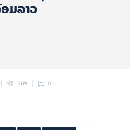
ລ້ອມລາວ
289
0