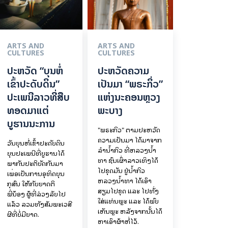
ARTS AND
ARTS AND
CULTURES
CULTURES
ປະຫວັດ “ບຸນຫໍ່
ປະຫວັດຄວາມ
ເຂົ້າປະດັບດິນ”
ເປັນມາ “ພຣະກິ່ວ”
ປະເພນີລາວທີ່ສືບ
ແຫ່ງນະຄອນຫຼວງ
ທອດມາແຕ່
ພະບາງ
ບູຮານນະການ
"ພຣະກິວ" ຕາມປະຫວັດ
ຄວາມເປັນມາ ໄດ້ມາຈາກ
ວັນບຸນຫໍ່ເຂົ້າປະດັບດິນ
ລຳນ້ຳກິວ ທີ່ຫລວງນ້ຳ
ບຸນປະເພນີທີ່ບູຮານໄດ້
ທາ ຊົນເຜົ່າລາວເທິງໄດ້
ພາກັນປະຕິບັດກັນມາ
ໄປຂຸດມັນ ຢູ່ນ້ຳກິວ
ເພື່ອເປັນການອຸທິດບຸນ
ຫລວງນ້ຳທາ ໄດ້ເອົາ
ກຸສົນ ໃຫ້ກັບຍາດຕິ
ສຽມໄປຂຸດ ແລະ ໄປທັ່ງ
ພີ່ນ້ອງ ຜູ້ທີ່ລ່ວງລັບໄປ
ໃສ່ແທ່ນພຼະ ແລະ ໄດ້ພົບ
ແລ້ວ ລວມທັງສັມພະເວສີ
ເຫັນພຼະ ຫລັງຈາກນັ້ນໄດ້
ຜີທີ່ບໍ່ມີຍາດ.
ຫາເອົາຜ້າຫໍ່ໄວ້.