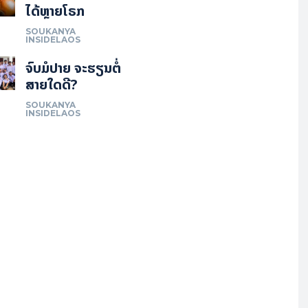
ໄດ້ຫຼາຍໂຣກ
SOUKANYA
INSIDELAOS
ຈົບມໍປາຍ ຈະຮຽນຕໍ່
ສາຍໃດດີ?
SOUKANYA
INSIDELAOS