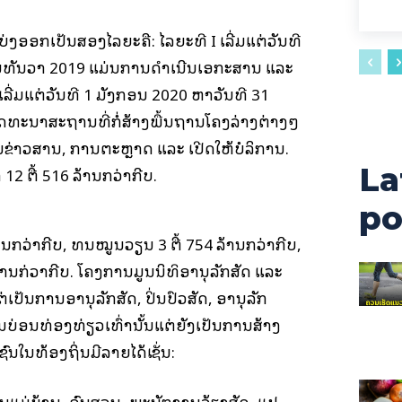
ງອອກເປັນສອງໄລຍະຄື: ໄລຍະທີ I ເລີ່ມແຕ່ວັນທີ
ນທັນວາ 2019 ແມ່ນການດໍາເນີນເອກະສານ ແລະ
II ເລີ່ມແຕ່ວັນທີ 1 ມັງກອນ 2020 ຫາວັນທີ 31
ດທະນາສະຖານທີ່ກໍ່ສ້າງພື້ນຖານໂຄງລ່າງຕ່າງໆ
ນຂ່າວສານ, ການຕະຫຼາດ ແລະ ເປີດໃຫ້ບໍລິການ.
La
2 ຕື້ 516 ລ້ານກວ່າກີບ.
po
 ລ້ານກວ່າກີບ, ທຶນໝູນວຽນ 3 ຕື້ 754 ລ້ານກວ່າກີບ,
້ານກ່ວາກີບ. ໂຄງການມູນນິທິອານຸລັກສັດ ແລະ
ເປັນການອານຸລັກສັດ, ປິ່ນປົວສັດ, ອານຸລັກ
ັນບ່ອນທ່ອງທ່ຽວເທົ່ານັ້ນແຕ່ຍັງເປັນການສ້າງ
ນໃນທ້ອງຖິ່ນມີລາຍໄດ້ເຊັ່ນ:
ັນແມ່ບ້ານ, ຄົນສວນ, ພະນັກງານລ້ຽງສັດ, ແປ