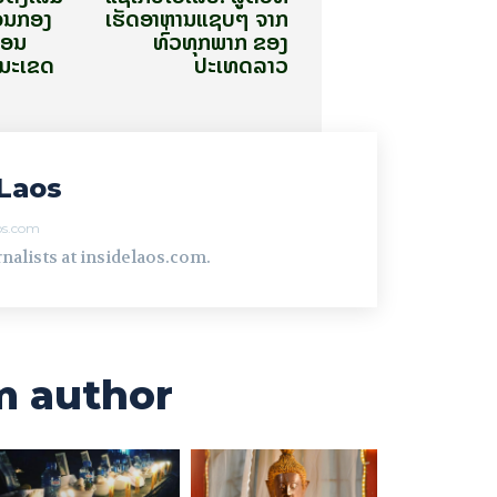
ດອນກອງ
ເຮັດອາຫານແຊບໆ ຈາກ
ພອນ
ທົ່ວທຸກພາກ ຂອງ
ນະເຂດ
ປະເທດລາວ
Laos
aos.com
nalists at insidelaos.com.
m author