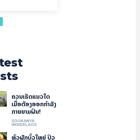
test
sts
ຄວນເຮັດແນວໃດ
ເມື່ອຕ້ອງອອກກຳລັງ
ກາຍຍາມຝົນ!
SOUKANYA
INSIDELAOS
ຫົວຜັກບົ່ວໃຫຍ່ ປົວ