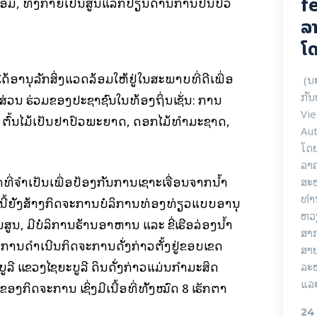
fe
ອມ, ທັງກາຍເປັນສູນແລກປ່ຽນດ້ານການປິ່ນປົວ
ລາ
ໂດ
ໄດ້ອານຸລັກສິ່ງແວດລ້ອມໃຫ້ຢູ່ໃນສະພາບທີ່ດີເພື່ອ
(ນ
ກັນ
ວນ ຮ່ວມຂອງປະຊາຊົນໃນທ້ອງຖິ່ນເຊັ່ນ: ການ
Vie
, ຕົ້ນໄມ້ເປັນຢາປົວພະຍາດ, ດອກໄມ້ທຳມະຊາດ,
Aut
ໂດ
ລາ
ທີ່ຈຳເປັນເພື່ອປ້ອງກັນການເຊາະເຈື່ອນຈາກນໍ້າ
ສະຫ
ທໍາ
ອກນີ້ຍັງສ້າງກິດຈະການບໍລິການທ່ອງທ່ຽວແບບອານຸ
ຫວ
ໃນສູນ, ມີບໍລິການຮ້ານອາຫານ ແລະ ຂີ່ເຮືອລ່ອງນໍ້າ
ສາ
ການດຳເນີນກິດຈະການດັ່ງກ່າວຕັ້ງຢູ່ຂອບເຂດ
ສາຍ
ູລີ ແຂວງໄຊຍະບູລີ ດິນດັ່ງກ່າວແມ່ນກຳມະສິດ
ລະ
ແລະ
າຂອງກິດຈະການ ເຊິ່ງມີເນື້ອທີ່ທັັງໝົດ 8 ເຮັກຕາ
24