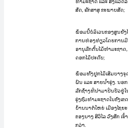
ທຳມະຊາດ ແລະ ສິ່ງແວດລ້
ສັດ, ຮັກສາສຸ ຂະພາບສັດ;
ພ້ອມນີ້ບໍລິເວນຂອງສູນຍັງ
ການທ່ອງທ່ຽວໂດຍການມີສ່
ອານຸລັກຕົ້ນໄມ້ທຳມະຊາດ
ດອກໄມ້ປະດັບ;
ພ້ອມທັງປູກໄມ້ເສີມບາງຈຸດ
ຝົນ ແລະ ສາຍນໍ້າຮຸ່ງ. ນ
ລັກຊ້າງທີ່ນຳມາປິ່ນປົວຢູ່
ຮຸ່ງຊົມທຳມະຊາດໃນຂົງເຂດ
ບ້ານນາຕໍໃຫຍ່ ເມືອງໄຊຍະບ
ຂອງນາງ ສີວິໄລ ວົງສັກ ເຈົ້
ກວ່າ.