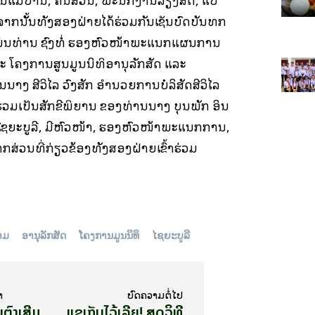
ຈາກນັ້ັນທັງສອງຝ່າຍໄດ້ຮ່ວມກັນເຊັນບົດບັນທຶກ
ມ່ນທ່ານ ຊົງທໍ່ ຮອງຫົວໜ້າພະແນກແຜນການ
 ໂຄງການສູນມູນນິທິອານຸລັກສັດ ແລະ
ນາງ ສີວິໄລ ວົງສັກ ອຳນວຍການບໍລິສັດສີວິໄລ
າຮ່ວມເປັນສັກຂີພິຍານ ຂອງທ່ານນາງ ບຸນພັກ ອິນ
ໄຊຍະບູລີ, ມີຫົວໜ້າ, ຮອງຫົວໜ້າພະແນກການ,
ພາກສ່ວນທີ່ກ່ຽວຂ້ອງທັງສອງຝ່າຍເຂົ້າຮ່ວມ
ອມ
ອານຸລັກສັດ
ໂຄງການມູນນິທິ
ໄຊຍະບູລີ
າ
ບົດ​ຄວາມ​ຕໍ່​ໄປ
ຕົງເສີມ
ແຊເກັບໄວ້ເລີຍ! ສູດວິທີ