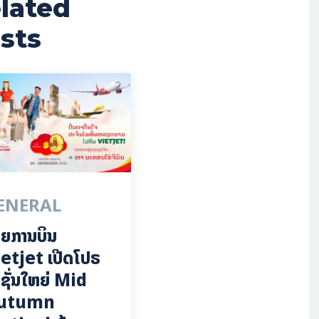
lated
sts
ENERAL
ຍການບິນ
etjet ເປີດໂປຣ
ຊັ່ນໃຫຍ່ Mid
utumn