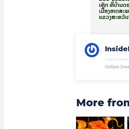
ເຫຼັກ ທີ່ບ້ານ
ເມືອງອາດສະ
ແຂວງສະຫວັນ
Inside
http://insidel
Online Jour
More fro