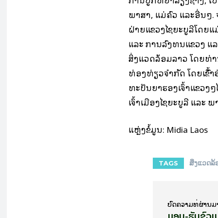
ພາສາ, ແມ່ຄົວ ແລະອື່ນໆ. 
ຝ່າຍແຂວງໄຊຍະບູລີໂດຍແ
ແລະ ການລົງທຶນແຂວງ ແລະ
ສິ່ງແວດລ້ອມລາວ ໂດຍທ່ານ
ທ່ອງທ່ຽວຈໍາກັດ ໂດຍເຂົ້ົ
ທະປັນຍາຮອງເຈົ້າແຂວງໆ
ເຈົ້າເມືອງໄຊຍະບູລີ ແລະ 
ແຫຼ່ງຂໍ້ມູນ: Midia Laos
ສິ່ງແວດລ້
TAGS
ບົດ​ຄວາມ​ທີ່​ຜ່ານ​ມ
ມອບ-ຮັບຂົວເບ