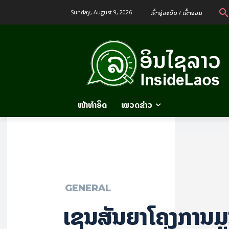
ເຂົ້າ​ສູ່​ລະ​ບົບ / ເຂົ້າ​ຮ່ວມ
Sunday, August 9, 2026
ໜ້າທຳອິດ
ໝວດຂ່າວ
GENERAL
ເຊັນສັນຍາໂຄງການມູ