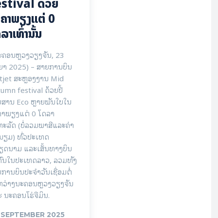
stival ດ້ວຍ
ຄາພຽງແຕ່ 0
ລາເທົ່ານັ້ນ
ະຄອນຫຼວງວຽງຈັນ, 23
ຍາ 2025) – ສາຍການບິນ
tjet ສະຫຼອງງານ Mid
umn festival ດ້ວຍປີ້
ຍສານ Eco ຫຼາຍພັນໃບໃນ
ຄາພຽງແຕ່ 0 ໂດລາ
ະລັດ (ບໍ່ລວມພາສີແລະຄ່າ
ນຽມ) ທົ່ວປະເທດ
ຽດນາມ ແລະເສັ້ນທາງບິນ
ກົນໃນປະເທດລາວ, ລວມທັງ
ການບິນປະຈໍາວັນເຊື່ອມຕໍ່
ຫວ່າງນະຄອນຫຼວງວຽງຈັນ
 ນະຄອນໂຮ່ຈີມິນ.
 SEPTEMBER 2025